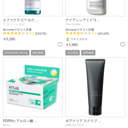
エファクラ ピールケ ...
ナイアシンアミド*1 ...
ラ ロッシュ ポゼ
The Ordina ...
@cosmeクチコミ評価
@cosmeクチコミ評価
5.1
4.7
(5287件)
(4512件)
￥5,280
ベストコスメ
お気に入り
￥1,980
20%POINT BACK
送料無料
当日発送
送料無料
PDRNヒアルロン酸 ...
ポアクリア スクラブ ...
Anua
ONE BY KOS ...