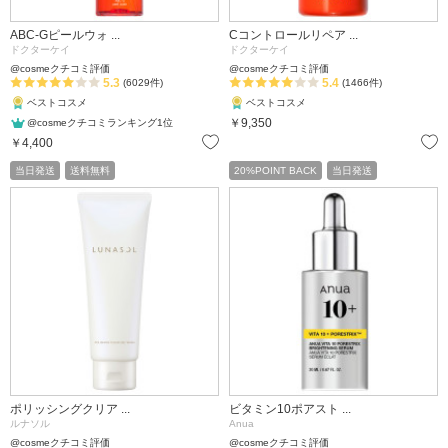
ABC-Gピールウォ ...
Cコントロールリペア ...
ドクターケイ
ドクターケイ
@cosmeクチコミ評価
@cosmeクチコミ評価
5.3
5.4
(6029件)
(1466件)
ベストコスメ
ベストコスメ
￥9,350
@cosmeクチコミランキング1位
お気に入り
￥4,400
当日発送
送料無料
20%POINT BACK
当日発送
ポリッシングクリア ...
ビタミン10ポアスト ...
ルナソル
Anua
@cosmeクチコミ評価
@cosmeクチコミ評価