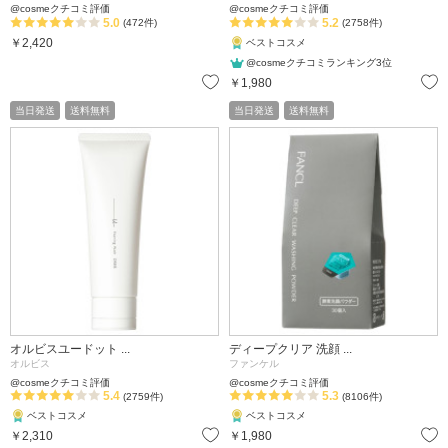
@cosmeクチコミ評価
@cosmeクチコミ評価
5.0
5.2
(472件)
(2758件)
￥2,420
ベストコスメ
@cosmeクチコミランキング3位
お気に入り
￥1,980
当日発送
送料無料
当日発送
送料無料
オルビスユードット ...
ディープクリア 洗顔 ...
オルビス
ファンケル
@cosmeクチコミ評価
@cosmeクチコミ評価
5.4
5.3
(2759件)
(8106件)
ベストコスメ
ベストコスメ
お気に入り
￥2,310
￥1,980