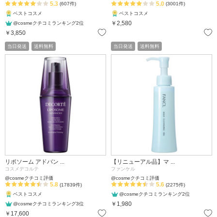
5.3
5.0
(607件)
(3001件)
ベストコスメ
ベストコスメ
￥2,580
@cosmeクチコミランキング2位
お気に入り
￥3,850
当日発送
送料無料
当日発送
送料無料
リポソーム アドバン ...
【リニューアル品】マ ...
コスメデコルテ
ファンケル
@cosmeクチコミ評価
@cosmeクチコミ評価
5.8
5.6
(17839件)
(2275件)
ベストコスメ
@cosmeクチコミランキング2位
￥1,980
@cosmeクチコミランキング3位
お気に入り
￥17,600