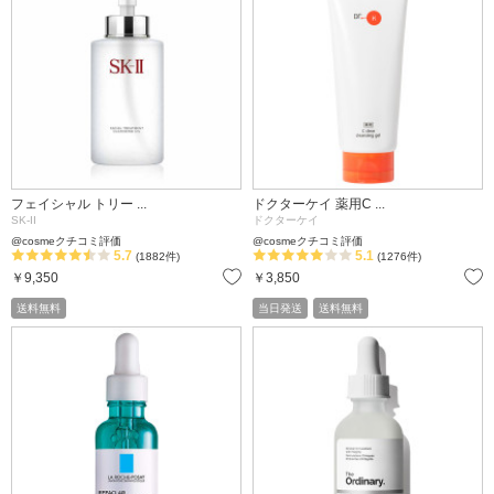
フェイシャル トリー ...
ドクターケイ 薬用C ...
SK-II
ドクターケイ
@cosmeクチコミ評価
@cosmeクチコミ評価
5.7
5.1
(1882件)
(1276件)
お気に入り
￥9,350
￥3,850
送料無料
当日発送
送料無料