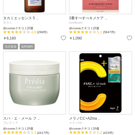
タカミエッセンス 5 ...
3番すべすべキメケア ...
タカミ
numbuzin
@cosmeクチコミ評価
@cosmeクチコミ評価
4.9
5.1
(299件)
(5847件)
お気に入り
￥6,160
￥1,090
当日発送
送料無料
スパ・エ・メール フ ...
メラノCC+AZma ...
プレディア
メラノCC
@cosmeクチコミ評価
@cosmeクチコミ評価
5.3
5.2
(4417件)
(423件)