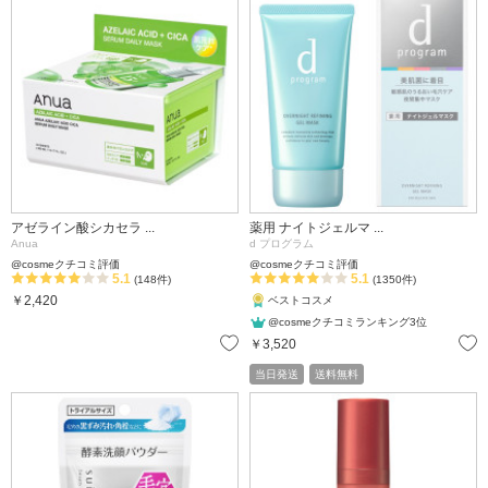
アゼライン酸シカセラ ...
薬用 ナイトジェルマ ...
Anua
d プログラム
@cosmeクチコミ評価
@cosmeクチコミ評価
5.1
5.1
(148件)
(1350件)
￥2,420
ベストコスメ
@cosmeクチコミランキング3位
お気に入り
￥3,520
当日発送
送料無料