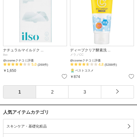
ナチュラルマイルドク ...
ディープクリア酵素洗 ...
ilso
メラノCC
@cosmeクチコミ評価
@cosmeクチコミ評価
5.0
4.8
(269件)
(5288件)
￥1,650
ベストコスメ
お気に入り
￥874
1
2
3
人気アイテムカテゴリ
スキンケア・基礎化粧品