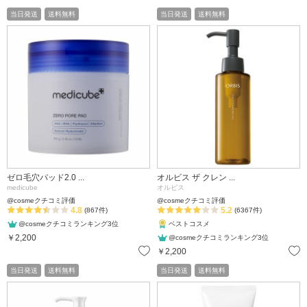
当日発送
送料無料
当日発送
送料無料
ゼロ毛穴パッド2.0 ...
オルビス ザ クレン ...
medicube
オルビス
@cosmeクチコミ評価
@cosmeクチコミ評価
4.8
5.2
(867件)
(6367件)
@cosmeクチコミランキング3位
ベストコスメ
￥2,200
@cosmeクチコミランキング3位
お気に入り
￥2,200
当日発送
送料無料
当日発送
送料無料