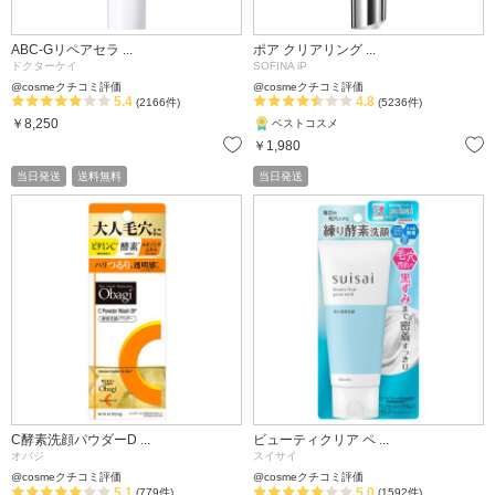
ABC-Gリペアセラ ...
ポア クリアリング ...
ドクターケイ
SOFINA iP
@cosmeクチコミ評価
@cosmeクチコミ評価
5.4
4.8
(2166件)
(5236件)
￥8,250
ベストコスメ
お気に入り
￥1,980
当日発送
送料無料
当日発送
C酵素洗顔パウダーD ...
ビューティクリア ペ ...
オバジ
スイサイ
@cosmeクチコミ評価
@cosmeクチコミ評価
5.1
5.0
(779件)
(1592件)