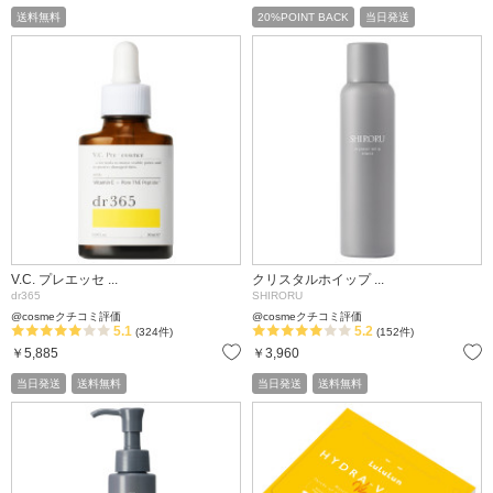
送料無料
20%POINT BACK
当日発送
V.C. プレエッセ ...
クリスタルホイップ ...
dr365
SHIRORU
@cosmeクチコミ評価
@cosmeクチコミ評価
5.1
5.2
(324件)
(152件)
お気に入り
￥5,885
￥3,960
当日発送
送料無料
当日発送
送料無料