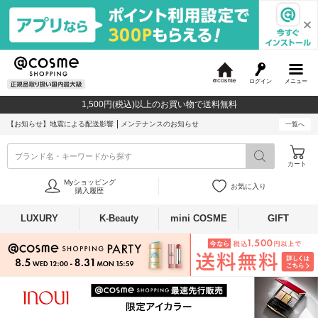
ログイン
メニュー
@
c
1,500円(税込)以上のお買い物で送料無料
o
s
【お知らせ】
地震による配送影響
メンテナンスのお知らせ
一覧へ
m
e
ブランド名・キーワードから探す
カート
Myショッピング
お気に入り
購入履歴
LUXURY
K-Beauty
mini COSME
GIFT