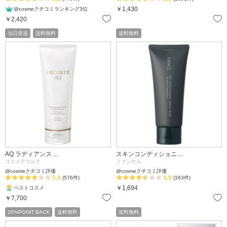
￥1,430
@cosmeクチコミランキング3位
お気に入り
￥2,420
当日発送
送料無料
送料無料
AQ ラディアンス ...
スキンコンディショニ ...
コスメデコルテ
ファンケル
@cosmeクチコミ評価
@cosmeクチコミ評価
5.4
4.9
(576件)
(163件)
￥1,694
ベストコスメ
お気に入り
￥7,700
20%POINT BACK
送料無料
送料無料