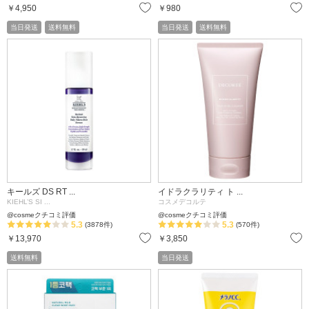
お気に入り
￥4,950
￥980
当日発送
送料無料
当日発送
送料無料
キールズ DS RT ...
イドラクラリティ ト ...
KIEHL’S SI ...
コスメデコルテ
@cosmeクチコミ評価
@cosmeクチコミ評価
5.3
5.3
(3878件)
(570件)
お気に入り
￥13,970
￥3,850
送料無料
当日発送