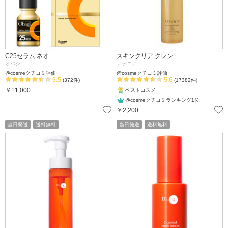
C25セラム ネオ ...
スキンクリア クレン ...
オバジ
アテニア
@cosmeクチコミ評価
@cosmeクチコミ評価
5.5
5.6
(372件)
(17382件)
￥11,000
ベストコスメ
@cosmeクチコミランキング1位
お気に入り
￥2,200
当日発送
送料無料
当日発送
送料無料