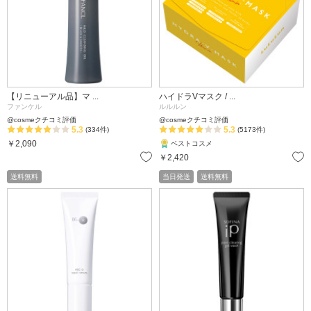
【リニューアル品】マ ...
ハイドラVマスク / ...
ファンケル
ルルルン
@cosmeクチコミ評価
@cosmeクチコミ評価
5.3
5.3
(334件)
(5173件)
￥2,090
ベストコスメ
お気に入り
￥2,420
送料無料
当日発送
送料無料