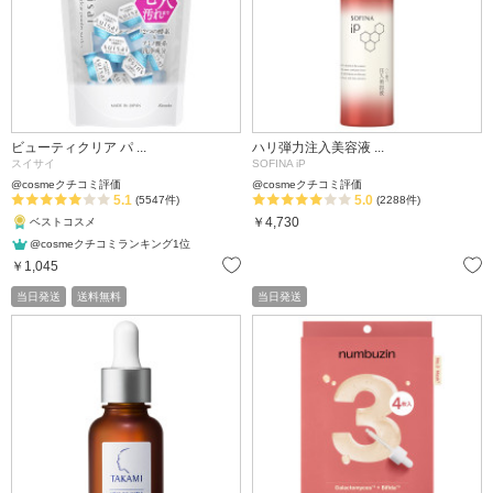
ビューティクリア パ ...
ハリ弾力注入美容液 ...
スイサイ
SOFINA iP
@cosmeクチコミ評価
@cosmeクチコミ評価
5.1
5.0
(5547件)
(2288件)
￥4,730
ベストコスメ
@cosmeクチコミランキング1位
お気に入り
￥1,045
当日発送
送料無料
当日発送