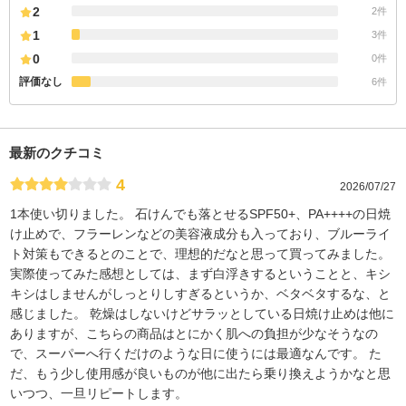
2
2件
1
3件
0
0件
評価なし
6件
最新のクチコミ
4
2026/07/27
1本使い切りました。 石けんでも落とせるSPF50+、PA++++の日焼
け止めで、フラーレンなどの美容液成分も入っており、ブルーライ
ト対策もできるとのことで、理想的だなと思って買ってみました。
実際使ってみた感想としては、まず白浮きするということと、キシ
キシはしませんがしっとりしすぎるというか、ベタベタするな、と
感じました。 乾燥はしないけどサラッとしている日焼け止めは他に
ありますが、こちらの商品はとにかく肌への負担が少なそうなの
で、スーパーへ行くだけのような日に使うには最適なんです。 た
だ、もう少し使用感が良いものが他に出たら乗り換えようかなと思
いつつ、一旦リピートします。