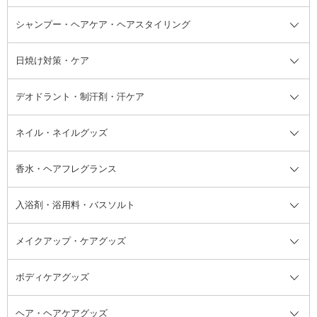
ボディソープ・ハンドソープ・石
シャンプー・ヘアケア・ヘアスタイリング
オールインワン化粧品
コンシーラー
まつげ美容液
ボディケア全て
フェイスクリーム
ファンデーション
つけまつげ
けん
シャンプー・ヘアケア・ヘアスタ
日焼け対策・ケア
フェイスオイル・バーム
フェイスパウダー
アイシャドウ
ボディケア
化粧液
その他ベースメイク
アイシャドウベース
ハンドケア
シャンプー・コンディショナー
イリング全て
デオドラント・制汗剤・汗ケア
ブースター・導入液
アイブロウ・眉マスカラ
レッグ・フットケア
洗い流さないトリートメント
日焼け対策・ケア全て
シートパック・マスク
アイライナー
ネック・デコルテケア
ヘアパック・ヘアマスク
日焼け止め
デオドラント・制汗剤・汗ケア全
ボディ用デオドラント・制汗剤・
ネイル・ネイルグッズ
洗い流すパック・マスク
チーク
バストケア
ヘアスタイリング剤
サンオイル・タンニング
アイクリーム・アイケア
口紅・リップグロス
ヒップケア
ヘアカラー・カラーリング
アフターサンケア
て
汗ケア
フット用デオドラント・制汗剤・
香水・ヘアフレグランス
リップクリーム・リップケア
ハイライト・シェーディング
ネイルケア
頭皮ケア・育毛剤
その他日焼け対策・UVケア
ネイル・ネイルグッズ全て
ゴマージュ・ピーリング
その他メイクアップ
ネイルケアグッズ
パーマ液
マニキュア
汗ケア
その他シャンプー・ヘアケア・ヘ
入浴剤・浴用料・バスソルト
顔用マッサージ料
脱毛・除毛ケア
ジェルネイル
香水・ヘアフレグランス全て
その他スキンケア
その他ボディケア
ネイルアートグッズ
香水
アスタイリング
メイクアップ・ケアグッズ
リムーバー・除光液
フレグランスミスト
入浴剤・浴用料・バスソルト全て
ヘアフレグランス
入浴剤・浴用料
ボディケアグッズ
その他香水・ヘアフレグランス
バスソルト
メイクアップ・ケアグッズ全て
パフ・スポンジ
ヘア・ヘアケアグッズ
コットン・綿棒
ボディケアグッズ全て
あぶらとり紙
ボディ・バスグッズ