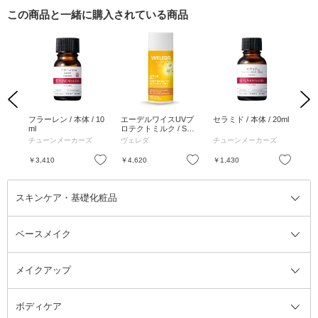
この商品と一緒に購入されている商品
Previous
Next
アマ
フラーレン / 本体 / 10
エーデルワイスUVプ
セラミド / 本体 / 20ml
ブ
/ 無
ml
ロテクトミルク / SPF
ー
38 / PA++ / 限定品 / 90
ョン 
チューンメーカーズ
ヴェレダ
チューンメーカーズ
マ
ml / みずみずしい / フ
+ /
レッシュシトラスの香
お気に入り
お気に入り
お気に入り
￥3,410
￥4,620
￥1,430
￥3
り
スキンケア・基礎化粧品
ベースメイク
スキンケア・基礎化粧品全て
クレンジング
メイクアップ
洗顔料
ベースメイク全て
化粧水
化粧下地・コントロールカラー
ボディケア
美容液
BBクリーム
メイクアップ全て
乳液
CCクリーム
マスカラ・マスカラ下地