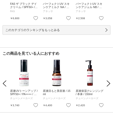
senc
FAS ザ ブラック デイ
パーフェクトUV スキ
パーフェクトUV スキ
U
F50
クリーム / SPF50+ / P
ンケアミルク NA / SP
ンケアジェル NB / SP
リ
/ 本
A++++ / 40g / ベタつ
F50+ / PA++++ / 60mL
F50+ / PA++++ / 90g /
ト /
FAS
アネッサ
アネッサ
コ
かない / 40g
/ 本体 / フルーティー
本体 / ホワイトフロー
0m
フローラルの香り / さ
ラルの香り / うるおっ
グ
お気に入り
お気に入り
お気に入り
￥6,600
￥3,058
￥2,508
￥4
らさら / 60mL
てべたつかない / 90g
30
このカテゴリのランキングをもっとみる
この商品を見ている人におすすめ
Previous
Next
/ S
原液UVトーンアップ /
原液目もと美容液 / 15
原液保湿クレンジング
原
本体 /
SPF50+ / PA++++ / 30
ml
/ 本体 / 150ml
液 /
mL
チューンメーカーズ
チューンメーカーズ
チューンメーカーズ
チ
お気に入り
お気に入り
お気に入り
￥3,740
￥4,400
￥2,420
￥4