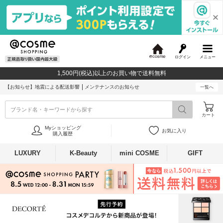
ログイン
メニュー
@
c
1,500円(税込)以上のお買い物で送料無料
o
s
【お知らせ】
地震による配送影響
メンテナンスのお知らせ
一覧へ
m
e
ブランド名・キーワードから探す
カート
Myショッピング
お気に入り
購入履歴
LUXURY
K-Beauty
mini COSME
GIFT