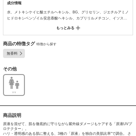
成分情報
水、メトキシケイヒ酸エチルヘキシル、BG、グリセリン、ジエチルアミノ
ヒドロキシベンゾイル安息香酸ヘキシル、カプリリルメチコン、イソステ
アリン酸、フラーレン、リン酸アスコルビルMg、コメヌカスフィンゴ糖脂
もっとみる
質、α-アルブチン、カンゾウ葉エキス、ラウロイルリシン、カカオ種子エ
キス、トコフェロール、酢酸トコフェロール、アルギニン、水添レシチ
ン、リゾレシチン、キサンタンガム、コレステロール、ジヒドロコレス- 2
商品の特徴タグ
特徴から探す
0、PEG-100水添ヒマシ油、フィチン酸、ポリシリコーン-14、(PEG-12ジ
無香料
メチコン/PPG-20)クロスポリマー、(アクリレーツ/アクリル酸アルキル(C1
0-30))クロスポリマー、トリエチ ルヘキサノイン、酸化チタン、酸化亜
鉛、酸化銀、水酸化K、水酸化Al、水酸化Na、PVP、BHT、エチドロン
その他
酸、クエン酸、クエン酸Na、フェノキシエタノール、メチルパラベン
ママ
商品説明
原液を混ぜて、肌を徹底的に守りながら紫外線ダメージもケアする「原液UVプ
ロテクター」。
ハリ・透明感のある肌に整える、3種の「原液」を独自の美肌比率"で調合。 さ