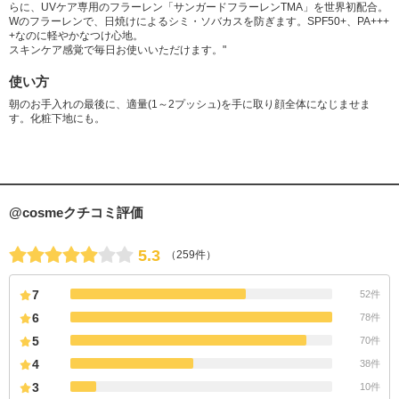
らに、UVケア専用のフラーレン「サンガードフラーレンTMA」を世界初配合。
Wのフラーレンで、日焼けによるシミ・ソバカスを防ぎます。SPF50+、PA+++
+なのに軽やかなつけ心地。
スキンケア感覚で毎日お使いいただけます。"
使い方
朝のお手入れの最後に、適量(1～2プッシュ)を手に取り顔全体になじませま
す。化粧下地にも。
@cosmeクチコミ評価
5.3
（259件）
7
52件
6
78件
5
70件
4
38件
3
10件