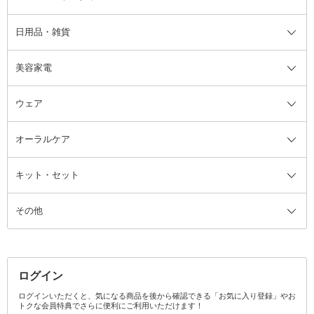
日用品・雑貨
洗顔グッズ
マッサージ・ボディケアグッズ
ヘア・ヘアケアグッズ全て
ビューラー
アイケアグッズ
ヘアブラシ
美容家電
ブラシ・チップ
かかと・角質ケアグッズ
ヘアゴム
日用品・雑貨全て
二重まぶた用アイテム
エクササイズ器具・グッズ
ヘアピン・ヘアクリップ
洗剤
ウェア
ツィザー・毛抜き
絆創膏
ヘアバンド
柔軟剤
美容家電全て
眉・鼻毛・甘皮はさみ
その他ボディケアグッズ
ヘアカーラー
サニタリー・生理用品
フェイスケア美容家電
ルームフレグランス・ディフュー
オーラルケア
カミソリ
ヘッドマッサージブラシ
ボディケア美容家電
ウェア全て
角栓抜き
その他ヘア・ヘアケアグッズ
エッセンシャルオイル
ヘアケアスタイリング美容家電
インナー
ザー
ファンデーション・パウダーケー
キット・セット
アロマキャンドル
その他美容家電
レッグウェア
オーラルケア全て
化粧ポーチ・メイクボックス
お香・インセンス
その他ウェア
歯磨き粉
ス
その他
ミラー・鏡
消臭剤・芳香剤
歯ブラシ
キット・セット全て
詰替容器・アトマイザー
ファブリックミスト
デンタルフロス
スキンケアキット
その他メイクアップ・ケアグッズ
マスク・ティッシュ
マウスウォッシュ・スプレー
ベースメイクキット
その他全て
その他日用品・雑貨
口臭清涼・ケア剤
メイクアップキット
その他
ログイン
その他オーラルケア
ボディケアキット
ヘアケアキット
ログインいただくと、気になる商品を後から確認できる「お気に入り登録」やお
トクな会員特典でさらに便利にご利用いただけます！