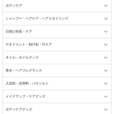
ボディケア
美容液
BBクリーム
メイクアップ全て
乳液
CCクリーム
マスカラ・マスカラ下地
ボディソープ・ハンドソープ・石
シャンプー・ヘアケア・ヘアスタイリング
オールインワン化粧品
コンシーラー
まつげ美容液
ボディケア全て
フェイスクリーム
ファンデーション
つけまつげ
けん
シャンプー・ヘアケア・ヘアスタ
日焼け対策・ケア
フェイスオイル・バーム
フェイスパウダー
アイシャドウ
ボディケア
化粧液
その他ベースメイク
アイシャドウベース
ハンドケア
シャンプー・コンディショナー
イリング全て
デオドラント・制汗剤・汗ケア
ブースター・導入液
アイブロウ・眉マスカラ
レッグ・フットケア
洗い流さないトリートメント
日焼け対策・ケア全て
シートパック・マスク
アイライナー
ネック・デコルテケア
ヘアパック・ヘアマスク
日焼け止め
デオドラント・制汗剤・汗ケア全
ボディ用デオドラント・制汗剤・
ネイル・ネイルグッズ
洗い流すパック・マスク
チーク
バストケア
ヘアスタイリング剤
サンオイル・タンニング
アイクリーム・アイケア
口紅・リップグロス
ヒップケア
ヘアカラー・カラーリング
アフターサンケア
て
汗ケア
フット用デオドラント・制汗剤・
香水・ヘアフレグランス
リップクリーム・リップケア
ハイライト・シェーディング
ネイルケア
頭皮ケア・育毛剤
その他日焼け対策・UVケア
ネイル・ネイルグッズ全て
ゴマージュ・ピーリング
その他メイクアップ
ネイルケアグッズ
パーマ液
マニキュア
汗ケア
その他シャンプー・ヘアケア・ヘ
入浴剤・浴用料・バスソルト
顔用マッサージ料
脱毛・除毛ケア
ジェルネイル
香水・ヘアフレグランス全て
その他スキンケア
その他ボディケア
ネイルアートグッズ
香水
アスタイリング
メイクアップ・ケアグッズ
リムーバー・除光液
フレグランスミスト
入浴剤・浴用料・バスソルト全て
ヘアフレグランス
入浴剤・浴用料
ボディケアグッズ
その他香水・ヘアフレグランス
バスソルト
メイクアップ・ケアグッズ全て
パフ・スポンジ