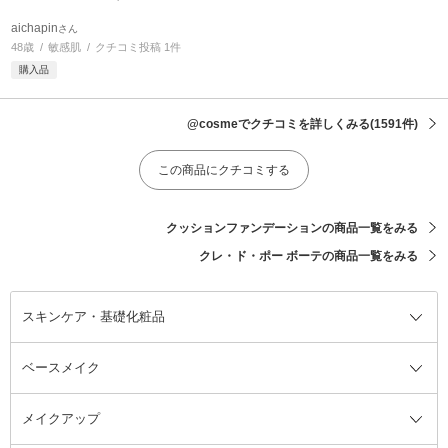
aichapin
さん
48歳
敏感肌
クチコミ投稿 1件
購入品
@cosmeでクチコミを詳しくみる
(1591件)
この商品にクチコミする
クッションファンデーションの商品一覧をみる
クレ・ド・ポー ボーテの商品一覧をみる
スキンケア・基礎化粧品
ベースメイク
スキンケア・基礎化粧品全て
クレンジング
メイクアップ
洗顔料
ベースメイク全て
化粧水
化粧下地・コントロールカラー