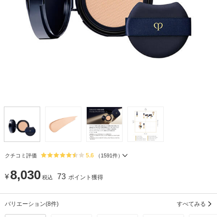
5.6
クチコミ評価
（
1591
件）
8,030
¥
73
ポイント獲得
税込
バリエーション
(8件)
すべてみる