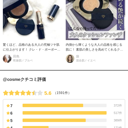
驚くほど、品格のある大人の究極ツヤ肌
内側から輝くような大人の品格を感じる
に仕上がります！ クレ・ド・ポーボーテ
肌に！ 素肌の美しさを高めてくれるクッ
のクッションファンデーションナチュレ
ションファンデーション 【クレ･ド･ポー
田島
袋
ルとコンシーラーは感動です！
ボーテ タンクッションエク
乾燥肌 / ブルベ
混合肌 / イエベ
@cosmeクチコミ評価
5.6
（1591件）
7
372件
6
517件
5
389件
4
171件