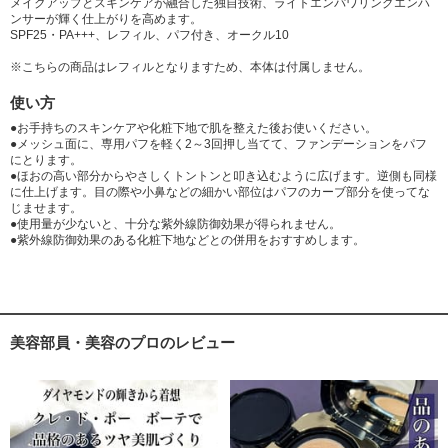
メイクアップとスキンケアが融合した独自技術、ライトエンパワリングエンハ
ンサーが輝く仕上がりを高めます。
SPF25・PA+++、レフィル、パフ付き、オークル10
※こちらの商品はレフィルとなりますため、本体は付属しません。
使い方
●お手持ちのスキンケアや化粧下地で肌を整えた後お使いください。
●メッシュ面に、専用パフを軽く2～3回押し当てて、ファンデーションをパフ
にとります。
●ほおの高い部分からやさしくトントンと叩き込むように広げます。逆側も同様
に仕上げます。目の際や小鼻などの細かい部位はパフのカーブ部分を使ってな
じませます。
●使用量が少ないと、十分な紫外線防御効果が得られません。
●紫外線防御効果のある化粧下地などとの併用をおすすめします。
美容部員・美容のプロのレビュー