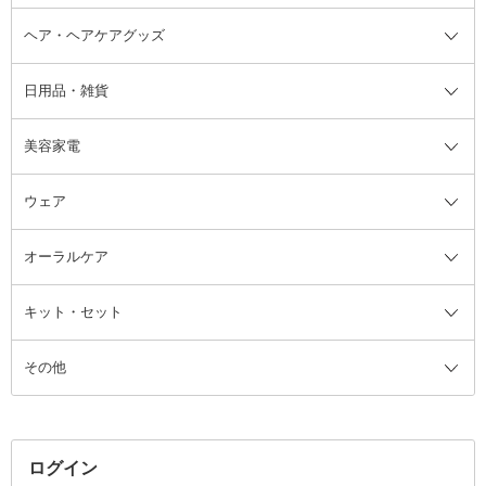
ヘア・ヘアケアグッズ
コットン・綿棒
ボディケアグッズ全て
あぶらとり紙
ボディ・バスグッズ
日用品・雑貨
洗顔グッズ
マッサージ・ボディケアグッズ
ヘア・ヘアケアグッズ全て
ビューラー
アイケアグッズ
ヘアブラシ
美容家電
ブラシ・チップ
かかと・角質ケアグッズ
ヘアゴム
日用品・雑貨全て
二重まぶた用アイテム
エクササイズ器具・グッズ
ヘアピン・ヘアクリップ
洗剤
ウェア
ツィザー・毛抜き
絆創膏
ヘアバンド
柔軟剤
美容家電全て
眉・鼻毛・甘皮はさみ
その他ボディケアグッズ
ヘアカーラー
サニタリー・生理用品
フェイスケア美容家電
ルームフレグランス・ディフュー
オーラルケア
カミソリ
ヘッドマッサージブラシ
ボディケア美容家電
ウェア全て
角栓抜き
その他ヘア・ヘアケアグッズ
エッセンシャルオイル
ヘアケアスタイリング美容家電
インナー
ザー
ファンデーション・パウダーケー
キット・セット
アロマキャンドル
その他美容家電
レッグウェア
オーラルケア全て
化粧ポーチ・メイクボックス
お香・インセンス
その他ウェア
歯磨き粉
ス
その他
ミラー・鏡
消臭剤・芳香剤
歯ブラシ
キット・セット全て
詰替容器・アトマイザー
ファブリックミスト
デンタルフロス
スキンケアキット
その他メイクアップ・ケアグッズ
マスク・ティッシュ
マウスウォッシュ・スプレー
ベースメイクキット
その他全て
その他日用品・雑貨
口臭清涼・ケア剤
メイクアップキット
その他
ログイン
その他オーラルケア
ボディケアキット
ヘアケアキット