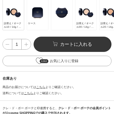
詰替え / オーク
ケース
詰替え / オーク
詰替え / 
ル10 / 14g / 天
ル00 / 14g / 天
ル20 / 14g 
然ローズオイル
然ローズオイル
然ローズオ
などを調香した
などを調香した
などを調香
香り
香り
香り
カートに入れる
お気に入りに登録
1262
在庫あり
商品のお届けについては
こちら
よりご確認ください。
送料については
こちら
よりご確認ください。
クレ・ド・ポー ボーテとID連携すると、
クレ・ド・ポー ボーテの会員ポイント
が@cosme SHOPPINGでの購入で付与されます。