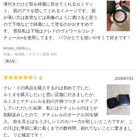
薄付きだけど肌を綺麗に見せてくれるセミマッ
ト。 肌のアラを隠してくれるイメージです。 肌
が薄い方は血管などは画像のように透けると思う
ので下地などで綺麗にして塗るのがおすすめで
す。 普段私は下地はクレドのヴォワールコレク
チュールnを使用してます。 パフがとても使いやすくて好きです！
kinoko_0606
さん
30歳
敏感肌
クチコミ投稿 19件
購入品
6
2026/07/31
クレ・ドの商品を購入するのは初めてでした。
ルミヌを購入したいと思い店舗に行きましたが、
ルミヌとナチュレルを顔の片側づつタッチアップ
していただいた結果、私にはナチュレルのほうが
肌馴染みしたので、ナチュレルのオークル20を購
入。 欲を言えばもう少しシミのカバー力が欲しいところですが、こ
の汗ばむ季節に家に着くまでの数時間、崩れてないことに驚きまし
た。 リピ確定です！