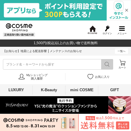
ログイン
メニュー
@
c
1,500円(税込)以上のお買い物で送料無料
o
s
【お知らせ】
地震による配送影響
メンテナンスのお知らせ
一覧へ
m
e
ブランド名・キーワードから探す
カート
Myショッピング
お気に入り
購入履歴
LUXURY
K-Beauty
mini COSME
GIFT