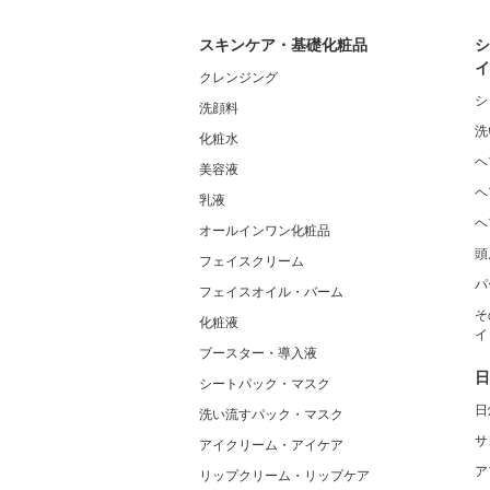
スキンケア・基礎化粧品
シ
イ
クレンジング
シ
洗顔料
洗
化粧水
ヘ
美容液
ヘ
乳液
ヘ
オールインワン化粧品
頭
フェイスクリーム
パ
フェイスオイル・バーム
そ
化粧液
イ
ブースター・導入液
日
シートパック・マスク
日
洗い流すパック・マスク
サ
アイクリーム・アイケア
ア
リップクリーム・リップケア