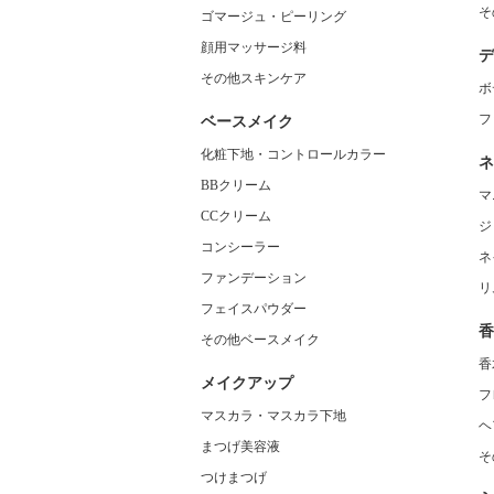
そ
ゴマージュ・ピーリング
顔用マッサージ料
デ
その他スキンケア
ボ
フ
ベースメイク
化粧下地・コントロールカラー
ネ
BBクリーム
マ
CCクリーム
ジ
コンシーラー
ネ
ファンデーション
リ
フェイスパウダー
香
その他ベースメイク
香
メイクアップ
フ
マスカラ・マスカラ下地
ヘ
まつげ美容液
そ
つけまつげ