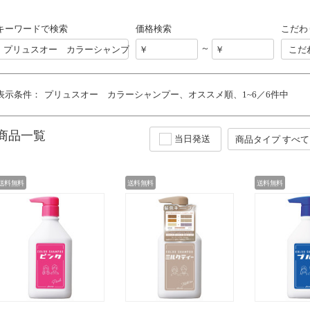
キーワードで検索
価格検索
こだわ
～
こだ
表示条件：
プリュスオー カラーシャンプー
オススメ順
1~6／6件中
商品一覧
当日発送
送料無料
送料無料
送料無料