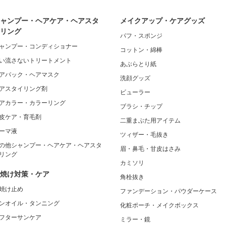
ャンプー・ヘアケア・ヘアスタ
メイクアップ・ケアグッズ
リング
パフ・スポンジ
ャンプー・コンディショナー
コットン・綿棒
い流さないトリートメント
あぶらとり紙
アパック・ヘアマスク
洗顔グッズ
アスタイリング剤
ビューラー
アカラー・カラーリング
ブラシ・チップ
皮ケア・育毛剤
二重まぶた用アイテム
ーマ液
ツィザー・毛抜き
の他シャンプー・ヘアケア・ヘアスタ
眉・鼻毛・甘皮はさみ
リング
カミソリ
焼け対策・ケア
角栓抜き
焼け止め
ファンデーション・パウダーケース
ンオイル・タンニング
化粧ポーチ・メイクボックス
フターサンケア
ミラー・鏡