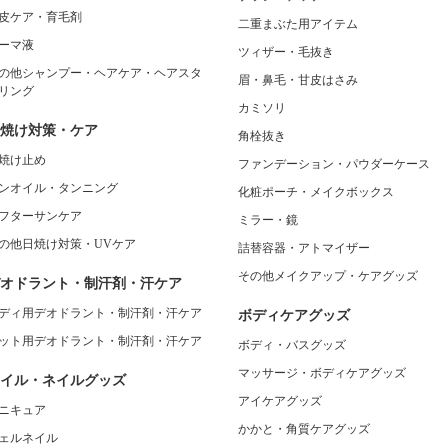
皮ケア・育毛剤
二重まぶた用アイテム
ーマ液
ツィザー・毛抜き
の他シャンプー・ヘアケア・ヘアスタ
眉・鼻毛・甘皮はさみ
リング
カミソリ
焼け対策・ケア
角栓抜き
焼け止め
ファンデーション・パウダーケース
ンオイル・タンニング
化粧ポーチ・メイクボックス
フターサンケア
ミラー・鏡
の他日焼け対策・UVケア
詰替容器・アトマイザー
その他メイクアップ・ケアグッズ
オドラント・制汗剤・汗ケア
ディ用デオドラント・制汗剤・汗ケア
ボディケアグッズ
ット用デオドラント・制汗剤・汗ケア
ボディ・バスグッズ
マッサージ・ボディケアグッズ
イル・ネイルグッズ
アイケアグッズ
ニキュア
かかと・角質ケアグッズ
ェルネイル