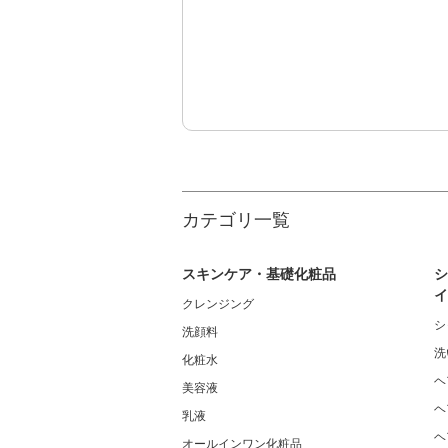
カテゴリ一覧
スキンケア・基礎化粧品
シ
イ
クレンジング
シ
洗顔料
洗
化粧水
ヘ
美容液
ヘ
乳液
ヘ
オールインワン化粧品