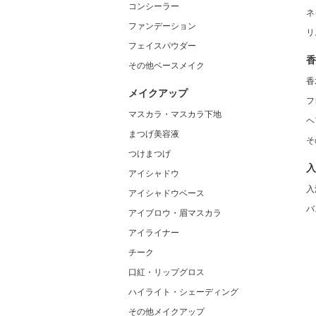
コンシーラー
ネ
ファンデーション
リ
フェイスパウダー
香
その他ベースメイク
香
メイクアップ
フ
マスカラ・マスカラ下地
ヘ
まつげ美容液
そ
つけまつげ
入
アイシャドウ
入
アイシャドウベース
バ
アイブロウ・眉マスカラ
アイライナー
チーク
口紅・リップグロス
ハイライト・シェーディング
その他メイクアップ