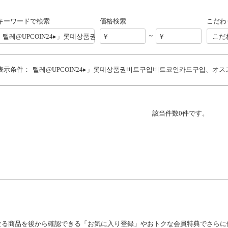
キーワードで検索
価格検索
こだわ
～
こだ
表示条件：
텔레@UPCOIN24▸」롯데상품권비트구입비트코인카드구입
オス
該当件数0件です。
なる商品を後から確認できる「お気に入り登録」やおトクな会員特典でさらに