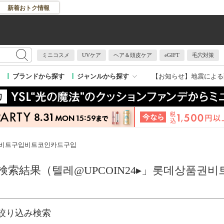
新着おトク情報
ミニコスメ
UVケア
ヘア＆頭皮ケア
eGIFT
毛穴対策
【お知らせ】
地震による
ブランドから探す
ジャンルから探す
품권비트구입비트코인카드구입
検索結果（텔레@UPCOIN24▸」롯데상품권
絞り込み検索