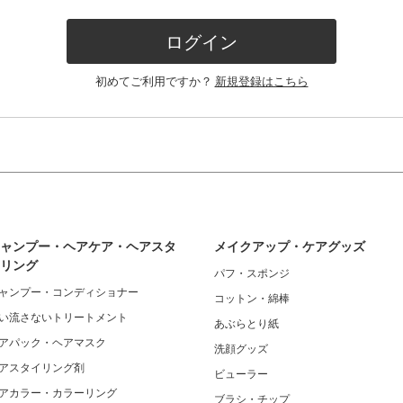
ログイン
初めてご利用ですか？
新規登録はこちら
ャンプー・ヘアケア・ヘアスタ
メイクアップ・ケアグッズ
リング
パフ・スポンジ
ャンプー・コンディショナー
コットン・綿棒
い流さないトリートメント
あぶらとり紙
アパック・ヘアマスク
洗顔グッズ
アスタイリング剤
ビューラー
アカラー・カラーリング
ブラシ・チップ