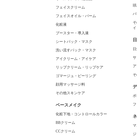
頭
フェイスクリーム
パ
フェイスオイル・バーム
そ
化粧液
イ
ブースター・導入液
日
シートパック・マスク
日
洗い流すパック・マスク
サ
アイクリーム・アイケア
ア
リップクリーム・リップケア
そ
ゴマージュ・ピーリング
顔用マッサージ料
デ
その他スキンケア
ボ
フ
ベースメイク
化粧下地・コントロールカラー
ネ
BBクリーム
マ
CCクリーム
ジ