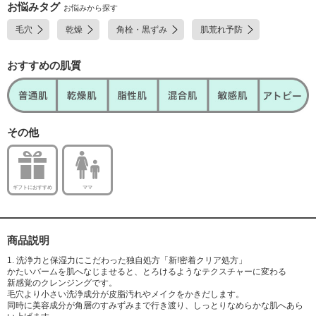
キス・加水分解コンキオリン・加水分解シルク・加水分解ダイズエキス・
お悩みタグ
お悩みから探す
リンゴ果実培養細胞エキス・ゼニアオイ花エキス・トマト果実エキス・レ
毛穴
乾燥
角栓・黒ずみ
肌荒れ予防
モン果実エキス・タチジャコウソウ花/葉エキス・アロエベラ葉エキス・ザ
クロ果実エキス・ゲットウ葉エキス・ヒアルロン酸クロスポリマーNa・ビ
ルベリー葉エキス・キサンタンガム・アーチチョーク葉エキス・塩化Na・
おすすめの肌質
レシチン・フェノキシエタノール
その他
ギフトにおすすめ
ママ
商品説明
1. 洗浄力と保湿力にこだわった独自処方「新!密着クリア処方」
かたいバームを肌へなじませると、とろけるようなテクスチャーに変わる
新感覚のクレンジングです。
毛穴より小さい洗浄成分が皮脂汚れやメイクをかきだします。
同時に美容成分が角層のすみずみまで行き渡り、しっとりなめらかな肌へあら