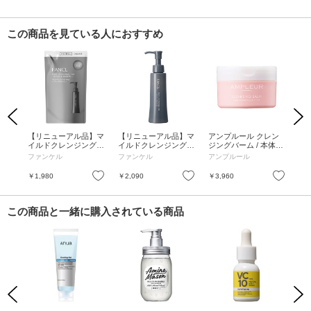
この商品を見ている人におすすめ
Previous
Next
レン
【リニューアル品】マ
【リニューアル品】マ
アンプルール クレン
ア
 /
イルドクレンジングオ
イルドクレンジングオ
ジングバーム / 本体 /
ド
ける
イル<ブラック&スム
イル<ブラック&スム
80g / こっくり濃厚バ
ーバ
ファンケル
ファンケル
アンプルール
TH
っき
ース> レフィル / レフ
ース> / 120mL
ームがきめ細かいシル
料
ィル / 115mL
キータッチに変化 / ハ
お気に入り
お気に入り
お気に入り
￥1,980
￥2,090
￥3,960
￥3
ーバルシトラス
この商品と一緒に購入されている商品
Previous
Next