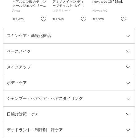
ャン
ヒアルロン酸カテキン
アミノメイソン ディ
newtra vc 10 / 15mL
トラ
クールジェルクリーム
ープモイスト ホイッ
ml
/ 80ml
プクリーム シャンプ
Anua
ステラシード
Newtra VC
ト
ー / 450ML
お気に入り
お気に入り
お気に入り
￥2,475
￥1,540
￥3,520
￥7
スキンケア・基礎化粧品
ベースメイク
スキンケア・基礎化粧品全て
クレンジング
メイクアップ
洗顔料
ベースメイク全て
化粧水
化粧下地・コントロールカラー
ボディケア
美容液
BBクリーム
メイクアップ全て
乳液
CCクリーム
マスカラ・マスカラ下地
ボディソープ・ハンドソープ・石
シャンプー・ヘアケア・ヘアスタイリング
オールインワン化粧品
コンシーラー
まつげ美容液
ボディケア全て
フェイスクリーム
ファンデーション
つけまつげ
けん
シャンプー・ヘアケア・ヘアスタ
日焼け対策・ケア
フェイスオイル・バーム
フェイスパウダー
アイシャドウ
ボディケア
化粧液
その他ベースメイク
アイシャドウベース
ハンドケア
シャンプー・コンディショナー
イリング全て
デオドラント・制汗剤・汗ケア
ブースター・導入液
アイブロウ・眉マスカラ
レッグ・フットケア
洗い流さないトリートメント
日焼け対策・ケア全て
シートパック・マスク
アイライナー
ネック・デコルテケア
ヘアパック・ヘアマスク
日焼け止め