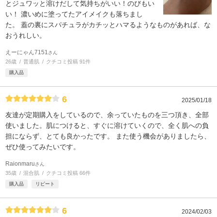
とジュワッと溶けだして気持ちがいい！のびもい
い！ 濃いめに塗ってたアイメイクも落ちまし
た。 蓋の裏にスパチュラがカチッとハマるようなものがあれば、な
おうれしい。
えーにゃん7151
さん
26歳
普通肌
クチコミ投稿 91件
購入品
6
2025/01/18
友達が定期購入をしているので、余っていたものを三つ頂き、全部
使いました。肌につけると、すぐに溶けていくので、全く肌への負
担にならず、とても良かったです。 また使う機会がありましたら、
ぜひ使ってみたいです。
Raionmaru
さん
35歳
混合肌
クチコミ投稿 66件
購入品
リピート
6
2024/02/03