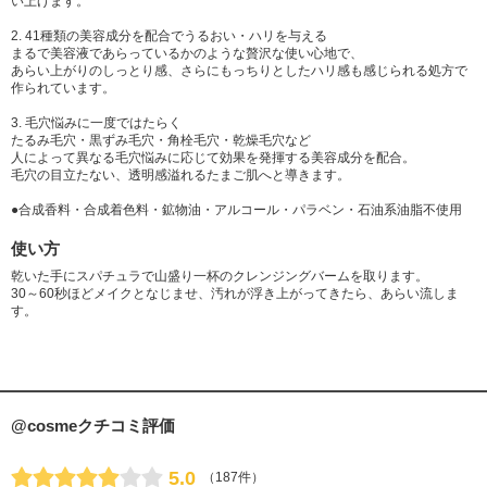
い上げます。
2. 41種類の美容成分を配合でうるおい・ハリを与える
まるで美容液であらっているかのような贅沢な使い心地で、
あらい上がりのしっとり感、さらにもっちりとしたハリ感も感じられる処方で
作られています。
3. 毛穴悩みに一度ではたらく
たるみ毛穴・黒ずみ毛穴・角栓毛穴・乾燥毛穴など
人によって異なる毛穴悩みに応じて効果を発揮する美容成分を配合。
毛穴の目立たない、透明感溢れるたまご肌へと導きます。
●合成香料・合成着色料・鉱物油・アルコール・パラベン・石油系油脂不使用
使い方
乾いた手にスパチュラで山盛り一杯のクレンジングバームを取ります。
30～60秒ほどメイクとなじませ、汚れが浮き上がってきたら、あらい流しま
す。
@cosmeクチコミ評価
5.0
（187件）