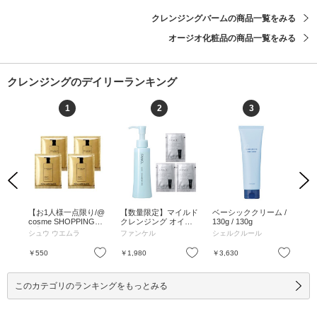
クレンジングバームの商品一覧をみる
オージオ化粧品の商品一覧をみる
クレンジングのデイリーランキング
1
2
3
Previous
Next
】マ
【お1人様一点限り/@
【数量限定】マイルド
ベーシッククリーム /
ス
グオ
cosme SHOPPING限
クレンジング オイル1
130g / 130g
ズ
0mL
定】アルティム8∞ ス
本+洗顔パウチ3回分
プ /
シュウ ウエムラ
ファンケル
シェルクルール
ア
ブリム ビューティ ク
プレゼント / 120mL×1
レンジング オイルn 4
本、2.0g×3包 / 120mL
お気に入り
お気に入り
お気に入り
￥550
￥1,980
￥3,630
￥2
回分 お試しセット / 4
×1本、2.0g×3包
mL×4 / 4mL×4
このカテゴリのランキングをもっとみる