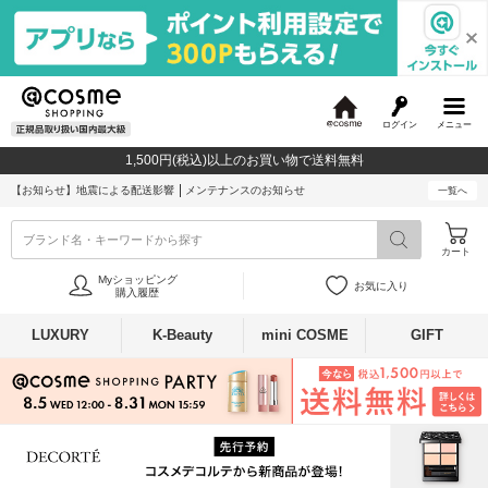
ログイン
メニュー
@
c
1,500円(税込)以上のお買い物で送料無料
o
s
【お知らせ】
地震による配送影響
メンテナンスのお知らせ
一覧へ
m
e
ブランド名・キーワードから探す
カート
Myショッピング
お気に入り
購入履歴
LUXURY
K-Beauty
mini COSME
GIFT