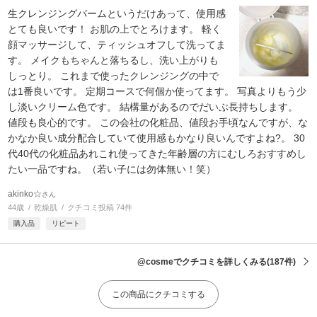
生クレンジングバームというだけあって、使用感
とても良いです！ お肌の上でとろけます。 軽く
顔マッサージして、ティッシュオフして洗ってま
す。 メイクもちゃんと落ちるし、洗い上がりも
しっとり。 これまで使ったクレンジングの中で
は1番良いです。 定期コースで何個か使ってます。 写真よりもう少
し淡いクリーム色です。 結構量があるのでだいぶ長持ちします。
値段も良心的です。 この会社の化粧品、値段お手頃なんですが、な
かなか良い成分配合していて使用感もかなり良いんですよね?。 30
代40代の化粧品あれこれ使ってきた年齢層の方にむしろおすすめし
たい一品ですね。（若い子には勿体無い！笑）
akinko☆
さん
44歳
乾燥肌
クチコミ投稿 74件
購入品
リピート
@cosmeでクチコミを詳しくみる
(187件)
この商品にクチコミする