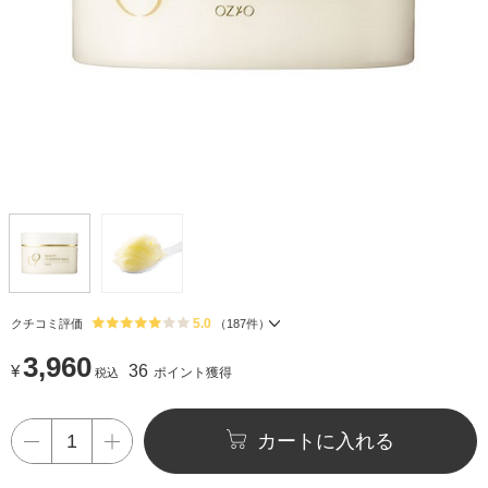
5.0
クチコミ評価
（
187
件）
3,960
¥
36
ポイント獲得
税込
カートに入れる