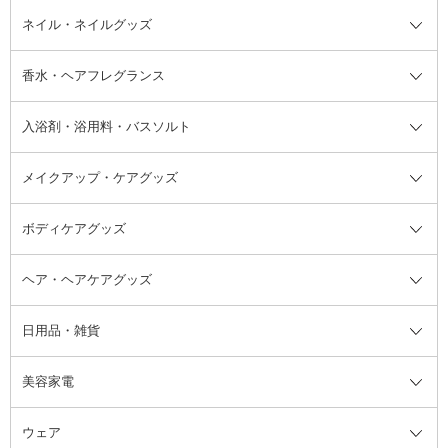
デオドラント・制汗剤・汗ケア全
ボディ用デオドラント・制汗剤・
ネイル・ネイルグッズ
洗い流すパック・マスク
チーク
バストケア
ヘアスタイリング剤
サンオイル・タンニング
アイクリーム・アイケア
口紅・リップグロス
ヒップケア
ヘアカラー・カラーリング
アフターサンケア
て
汗ケア
フット用デオドラント・制汗剤・
香水・ヘアフレグランス
リップクリーム・リップケア
ハイライト・シェーディング
ネイルケア
頭皮ケア・育毛剤
その他日焼け対策・UVケア
ネイル・ネイルグッズ全て
ゴマージュ・ピーリング
その他メイクアップ
ネイルケアグッズ
パーマ液
マニキュア
汗ケア
その他シャンプー・ヘアケア・ヘ
入浴剤・浴用料・バスソルト
顔用マッサージ料
脱毛・除毛ケア
ジェルネイル
香水・ヘアフレグランス全て
その他スキンケア
その他ボディケア
ネイルアートグッズ
香水
アスタイリング
メイクアップ・ケアグッズ
リムーバー・除光液
フレグランスミスト
入浴剤・浴用料・バスソルト全て
ヘアフレグランス
入浴剤・浴用料
ボディケアグッズ
その他香水・ヘアフレグランス
バスソルト
メイクアップ・ケアグッズ全て
パフ・スポンジ
ヘア・ヘアケアグッズ
コットン・綿棒
ボディケアグッズ全て
あぶらとり紙
ボディ・バスグッズ
日用品・雑貨
洗顔グッズ
マッサージ・ボディケアグッズ
ヘア・ヘアケアグッズ全て
ビューラー
アイケアグッズ
ヘアブラシ
美容家電
ブラシ・チップ
かかと・角質ケアグッズ
ヘアゴム
日用品・雑貨全て
二重まぶた用アイテム
エクササイズ器具・グッズ
ヘアピン・ヘアクリップ
洗剤
ウェア
ツィザー・毛抜き
絆創膏
ヘアバンド
柔軟剤
美容家電全て
眉・鼻毛・甘皮はさみ
その他ボディケアグッズ
ヘアカーラー
サニタリー・生理用品
フェイスケア美容家電