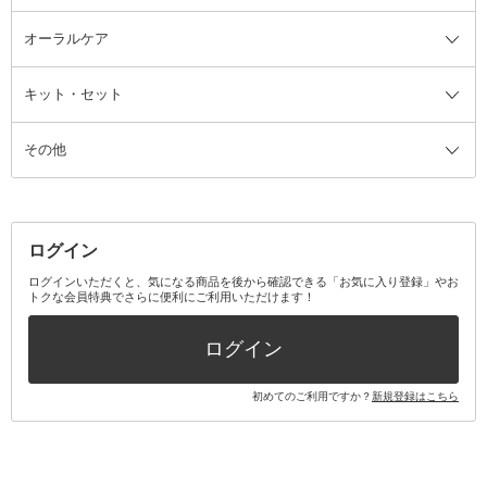
ルームフレグランス・ディフュー
オーラルケア
カミソリ
ヘッドマッサージブラシ
ボディケア美容家電
ウェア全て
角栓抜き
その他ヘア・ヘアケアグッズ
エッセンシャルオイル
ヘアケアスタイリング美容家電
インナー
ザー
ファンデーション・パウダーケー
キット・セット
アロマキャンドル
その他美容家電
レッグウェア
オーラルケア全て
化粧ポーチ・メイクボックス
お香・インセンス
その他ウェア
歯磨き粉
ス
その他
ミラー・鏡
消臭剤・芳香剤
歯ブラシ
キット・セット全て
詰替容器・アトマイザー
ファブリックミスト
デンタルフロス
スキンケアキット
その他メイクアップ・ケアグッズ
マスク・ティッシュ
マウスウォッシュ・スプレー
ベースメイクキット
その他全て
その他日用品・雑貨
口臭清涼・ケア剤
メイクアップキット
その他
ログイン
その他オーラルケア
ボディケアキット
ヘアケアキット
ログインいただくと、気になる商品を後から確認できる「お気に入り登録」やお
トクな会員特典でさらに便利にご利用いただけます！
その他キット・セット
ログイン
初めてのご利用ですか？
新規登録はこちら