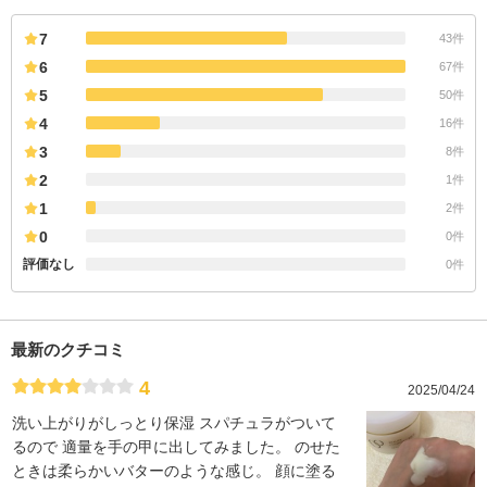
7
43件
6
67件
5
50件
4
16件
3
8件
2
1件
1
2件
0
0件
評価なし
0件
最新のクチコミ
4
2025/04/24
洗い上がりがしっとり保湿 スパチュラがついて
るので 適量を手の甲に出してみました。 のせた
ときは柔らかいバターのような感じ。 顔に塗る