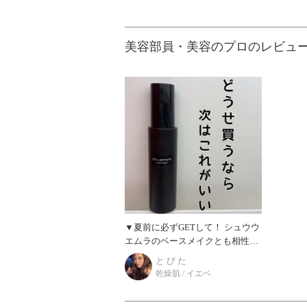
美容部員・美容のプロのレビュ
▼夏前に必ずGETして！ シュウウ
エムラのベースメイクとも相性抜
群です。 ▼どんな特徴？ とにか
と び た
く霧が細かくフワッと顔にかかり
乾燥肌 / イエベ
ます。 オスス