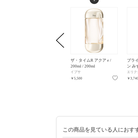
ザ・タイムR アクア e /
ブラ
200ml / 200ml
ン み
イプサ
エリク
お気に入り
￥5,500
￥3,74
この商品を見ている人におす