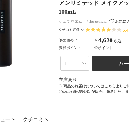
アンリミテッド メイクアップ 
100mL
シュウ ウエムラ / shu uemura
お気に
5.4
クチコミ評価
4,620
販売価格 ：
￥
税込
獲得ポイント ：
42ポイント
カ
在庫あり
※ 商品のお届けについては
こちら
よりご
@cosme SHOPPING
が販売、発送いたしま
ュー
クチコミ