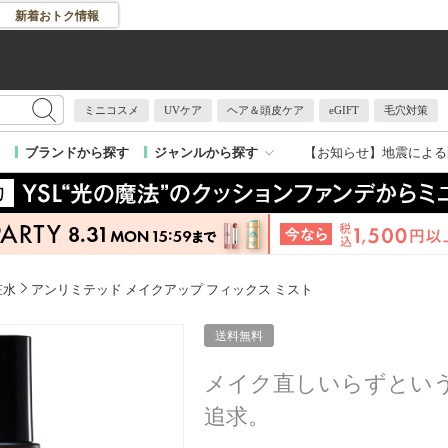
新着おトク情報
ミニコスメ
UVケア
ヘア＆頭皮ケア
eGIFT
毛穴対策
【お知らせ】
地震による
ブランドから探す
ジャンルから探す
粧水
アンリミテッド メイクアップ フィックス ミスト
送料無料
メイク直しいらずという
追求。