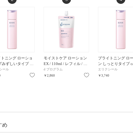
イトニング ローショ
モイストケア ローション
ブライトニング ロ
ずみずしいタイプ …
EX / 110ml / レフィル / …
ン しっとりタイプ ca 
シール
d プログラム
エリクシール
お気に入り
お気に入り
0
￥2,860
￥3,740
すめ