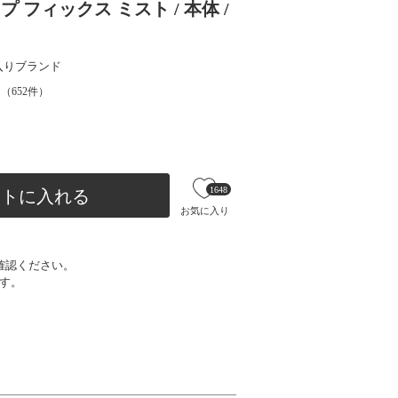
フィックス ミスト / 本体 /
入りブランド
（
652
件）
1648
ートに入れる
お気に入り
確認ください。
す。