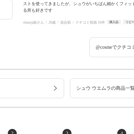
ストを使ってきましたが、シュウがいちばん細かくフィッ
る所も好きです
shimeji姫さん
26歳
混合肌
クチコミ投稿 16件
購入品
リピ
@cosmeでクチ
シュウ ウエムラの商品一
2
3
4