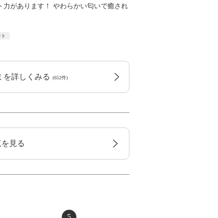
ト力があります！ やわらかい匂いで癒され
ート
コミを詳しくみる
(652件)
覧を見る
5
6