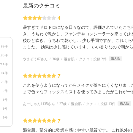
最新のクチコミ
4
暑すぎてドロドロになる日々なので、評価されていたこち
き、うちわで乾かし、ファンデやコンシーラーを塗ってひ
後ひと吹き、うちわで乾かし… 少し手間ですが、これく
99件
ました。 効果は少し感じています。 いい香りなので朝か
198件
やまぞう67さん
36歳
混合肌
クチコミ投稿 2件
購入品
211件
104件
7
26件
これを使うようになってからメイクが落ちにくくなりました!
9件
まで色々なフィックスミストを使ってみましたがこれが一
1件
あーしゃん1135さん
27歳
混合肌
クチコミ投稿 13件
購入品
1件
3件
7
混合肌。部分的に乾燥を感じやすい肌質です。 これ以外の