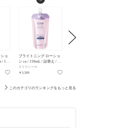
ーショ
ブライトニング ローショ
ブライトニング ローショ
コンフ
/ 1…
ン ca / 150mL / 詰替え / …
ン ca / 150mL / 詰替え / …
メイク
エリクシール
エリクシール
コスメデ
お気に入り
お気に入り
お気に入り
￥3,300
￥3,300
￥3,960
このカテゴリのランキングをもっと見る