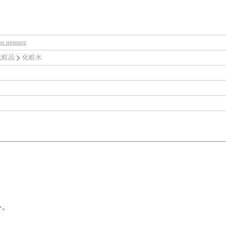
 uemura
化粧品
化粧水
を。