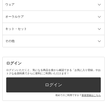
ウェア
ツィザー・毛抜き
絆創膏
ヘアバンド
柔軟剤
美容家電全て
眉・鼻毛・甘皮はさみ
その他ボディケアグッズ
ヘアカーラー
サニタリー・生理用品
フェイスケア美容家電
ルームフレグランス・ディフュー
オーラルケア
カミソリ
ヘッドマッサージブラシ
ボディケア美容家電
ウェア全て
角栓抜き
その他ヘア・ヘアケアグッズ
エッセンシャルオイル
ヘアケアスタイリング美容家電
インナー
ザー
ファンデーション・パウダーケー
キット・セット
アロマキャンドル
その他美容家電
レッグウェア
オーラルケア全て
化粧ポーチ・メイクボックス
お香・インセンス
その他ウェア
歯磨き粉
ス
その他
ミラー・鏡
消臭剤・芳香剤
歯ブラシ
キット・セット全て
詰替容器・アトマイザー
ファブリックミスト
デンタルフロス
スキンケアキット
その他メイクアップ・ケアグッズ
マスク・ティッシュ
マウスウォッシュ・スプレー
ベースメイクキット
その他全て
その他日用品・雑貨
口臭清涼・ケア剤
メイクアップキット
その他
ログイン
その他オーラルケア
ボディケアキット
ヘアケアキット
ログインいただくと、気になる商品を後から確認できる「お気に入り登録」やお
トクな会員特典でさらに便利にご利用いただけます！
その他キット・セット
ログイン
初めてのご利用ですか？
新規登録はこちら