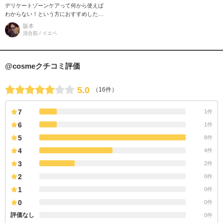
デリケートゾーンケアって何から使えば
わからない！という方におすすめしたい
のがこちら！！ いろいろなアイテムを試
阪本
してみたのですが最近はこちらが
混合肌 / イエベ
@cosmeクチコミ評価
5.0
（16件）
7
1件
6
1件
5
8件
4
4件
3
2件
2
0件
1
0件
0
0件
評価なし
0件