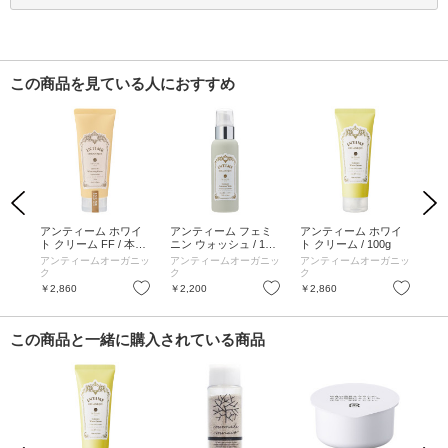
この商品を見ている人におすすめ
Previous
Next
ng
アンティーム ホワイ
アンティーム フェミ
アンティーム ホワイ
ア
ベー
ト クリーム FF / 本体
ニン ウォッシュ / 120
ト クリーム / 100g
アル
オリ
/ 100g / フレグランス
ml
アンティームオーガニッ
アンティームオーガニッ
アンティームオーガニッ
ア
7g、
フリー (無香性)
ク
ク
ク
ク
お気に入り
お気に入り
お気に入り
￥2,860
￥2,200
￥2,860
￥1
この商品と一緒に購入されている商品