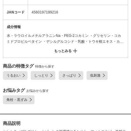
JANコード
4560197199216
成分情報
水・ラウロイルメチルアラニンNa・PEG-2コカミン ・グリセリン・コカ
ミドプロピルベタイン ・デシルグルコシド・乳酸・トウキ根エキス・カン
ゾウ葉エキス ・ドクダミエキス・ジオウ根エキス・シャクヤク根エキス・
もっとみる
オタネニンジン根エキス・ブクリョウエキス・ワレモコウエキス・ボタン
エキス・キハダ樹皮エキス・塩化Na・クエン酸トリエチル・安息香酸・ソ
ルビン酸・ベンジルアルコール・BG
商品の特徴タグ
特徴から探す
うるおい
しっとり
さっぱり
低刺激
お悩みタグ
お悩みから探す
角栓・黒ずみ
商品説明