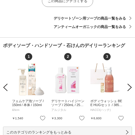
この商品にクチコミする
デリケートゾーン用ソープの商品一覧をみる
アンティームオーガニックの商品一覧をみる
ボディソープ・ハンドソープ・石けんのデイリーランキング
1
2
3
Previous
Next
シュ
フェムケア泡ソープ /
デリケートハイジーン
ボディウォッシュ BE
ス
 /
150ml / 本体 / 150ml
ソープ / 250mL / 250
E HUGセット / 385m
シ
フロ
mL
L、10mL、1枚 / 385m
ッ
&fem
アルジタル
HACCI(ハッチ)
LU
ml
L、10mL、1枚
リップ サシ
50
お気に入り
お気に入り
お気に入り
￥1,540
￥3,300
￥6,600
￥1
L、
このカテゴリのランキングをもっとみる