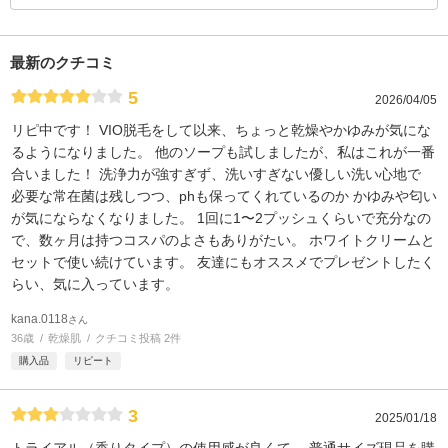
最新のクチコミ
5
2026/04/05
リピ中です！ VIO脱毛をして以来、ちょっと乾燥やかゆみが気にな
るようになりました。 他のソープも試しましたが、私はこれが一番
合いました！ 洗浄力が強すぎず、洗いすぎない優しい洗い心地で
必要な常在菌は残しつつ、phも保ってくれているのか かゆみや匂い
が気にならなくなりました。 1回に1〜2プッシュくらいで充分なの
で、数ヶ月は持つコスパのよさもありがたい。 ホワイトクリームと
セットで使い続けています。 友達にもオススメでプレゼントしたく
らい、気に入っています。
kana.0118
さん
36歳
乾燥肌
クチコミ投稿 2件
購入品
リピート
3
2025/01/18
トライアル（香りタイプ）の使用感が良くて、 普通サイズ現品を購