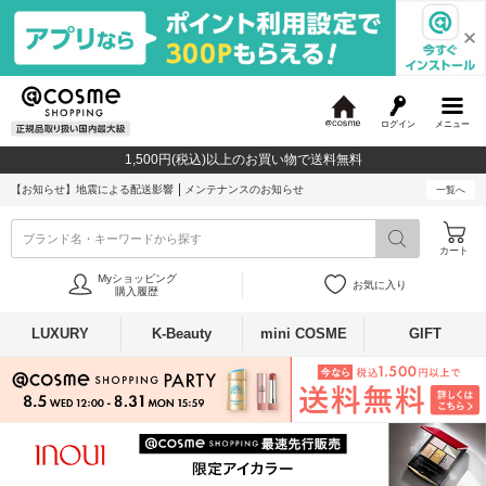
ログイン
メニュー
@
c
1,500円(税込)以上のお買い物で送料無料
o
s
【お知らせ】
地震による配送影響
メンテナンスのお知らせ
一覧へ
m
e
ブランド名・キーワードから探す
カート
Myショッピング
お気に入り
購入履歴
LUXURY
K-Beauty
mini COSME
GIFT