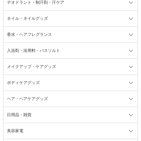
デオドラント・制汗剤・汗ケア
ブースター・導入液
アイブロウ・眉マスカラ
レッグ・フットケア
洗い流さないトリートメント
日焼け対策・ケア全て
シートパック・マスク
アイライナー
ネック・デコルテケア
ヘアパック・ヘアマスク
日焼け止め
デオドラント・制汗剤・汗ケア全
ボディ用デオドラント・制汗剤・
ネイル・ネイルグッズ
洗い流すパック・マスク
チーク
バストケア
ヘアスタイリング剤
サンオイル・タンニング
アイクリーム・アイケア
口紅・リップグロス
ヒップケア
ヘアカラー・カラーリング
アフターサンケア
て
汗ケア
フット用デオドラント・制汗剤・
香水・ヘアフレグランス
リップクリーム・リップケア
ハイライト・シェーディング
ネイルケア
頭皮ケア・育毛剤
その他日焼け対策・UVケア
ネイル・ネイルグッズ全て
ゴマージュ・ピーリング
その他メイクアップ
ネイルケアグッズ
パーマ液
マニキュア
汗ケア
その他シャンプー・ヘアケア・ヘ
入浴剤・浴用料・バスソルト
顔用マッサージ料
脱毛・除毛ケア
ジェルネイル
香水・ヘアフレグランス全て
その他スキンケア
その他ボディケア
ネイルアートグッズ
香水
アスタイリング
メイクアップ・ケアグッズ
リムーバー・除光液
フレグランスミスト
入浴剤・浴用料・バスソルト全て
ヘアフレグランス
入浴剤・浴用料
ボディケアグッズ
その他香水・ヘアフレグランス
バスソルト
メイクアップ・ケアグッズ全て
パフ・スポンジ
ヘア・ヘアケアグッズ
コットン・綿棒
ボディケアグッズ全て
あぶらとり紙
ボディ・バスグッズ
日用品・雑貨
洗顔グッズ
マッサージ・ボディケアグッズ
ヘア・ヘアケアグッズ全て
ビューラー
アイケアグッズ
ヘアブラシ
美容家電
ブラシ・チップ
かかと・角質ケアグッズ
ヘアゴム
日用品・雑貨全て
二重まぶた用アイテム
エクササイズ器具・グッズ
ヘアピン・ヘアクリップ
洗剤