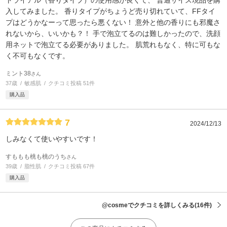
入してみました。 香りタイプがちょうど売り切れていて、FFタイ
プはどうかなーって思ったら悪くない！ 意外と他の香りにも邪魔さ
れないから、いいかも？！ 手で泡立てるのは難しかったので、洗顔
用ネットで泡立てる必要がありました。 肌荒れもなく、特に可もな
く不可もなくです。
ミント38
さん
37歳
敏感肌
クチコミ投稿 51件
購入品
7
2024/12/13
しみなくて使いやすいです！
すももも桃も桃のうち
さん
39歳
脂性肌
クチコミ投稿 67件
購入品
@cosmeでクチコミを詳しくみる
(16件)