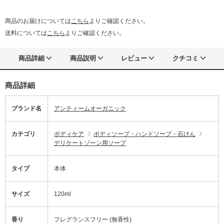
商品のお届けについては
こちら
よりご確認ください。
送料については
こちら
よりご確認ください。
商品詳細
商品説明
レビュー
クチコミ
商品詳細
ブランド名
アンティームオーガニック
カテゴリ
ボディケア
ボディソープ・ハンドソープ・石けん
デリケートゾーン用ソープ
タイプ
本体
サイズ
120ml
香り
フレグランスフリー (無香性)