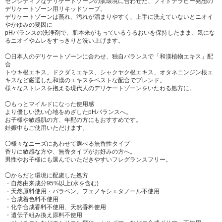
センシティブなデリケートゾーンの肌環境に合わせた、フィトテラピー発想の
デリケートゾーン用リキッドソープ。
デリケートゾーンは蒸れ、汚れが溜まりやすく、上手に洗えていないとニオイ
やかゆみの要因に
pHバランスの洗浄剤で、肌本来がもっているうるおいを保持したまま、気にな
るニオイやムレをすっきりと洗い上げます。
◯日本人のデリケートゾーンに合わせ、独自バランスで「和漢植物エキス」配
合
トウキ根エキス、ドクダミエキス、シャクヤク根エキス、オタネニンジン根エ
キスなど厳選した和漢のエキスをベストな配合でブレンド。
様々なストレスを抱える現代人のデリケートゾーンをいたわる処方に。
◯もっとマイルドになった使用感
より優しい洗い心地をめざしたpHバランスへ。
お子様や敏感肌の方、年配の方にもおすすめです。
妊娠中もご使用いただけます。
◯様々なニーズにあわせて選べる無香性タイプ
香りに敏感な方や、無香タイプがお好みの方へ。
男性やお子様にも選んでいただきやすいフレグランスフリー。
◯からだと環境に配慮した処方
・自然由来成分95%以上(水を含む)
・天然原料使用・パラベン、フェノキシエタノール不使用
・合成着色料不使用
・化学合成香料不使用、天然香料使用
・遺伝子組み換え原料不使用