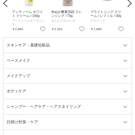
Previous
Next
ル
アンティーム ホワイ
米ぬか酵素洗顔 クレ
ブライトニング クリ
ラ
0ml
ト クリーム / 100g
ンジング / 70g
ーム / レフィル / 30g
ラッ
ーテ
っ
アンティームオーガニッ
みんなでみらいを
デルメッド
TA
ク
お気に入り
お気に入り
お気に入り
￥2,860
￥2,310
￥7,480
￥8
スキンケア・基礎化粧品
ベースメイク
スキンケア・基礎化粧品全て
クレンジング
メイクアップ
洗顔料
ベースメイク全て
化粧水
化粧下地・コントロールカラー
ボディケア
美容液
BBクリーム
メイクアップ全て
乳液
CCクリーム
マスカラ・マスカラ下地
ボディソープ・ハンドソープ・石
シャンプー・ヘアケア・ヘアスタイリング
オールインワン化粧品
コンシーラー
まつげ美容液
ボディケア全て
フェイスクリーム
ファンデーション
つけまつげ
けん
シャンプー・ヘアケア・ヘアスタ
日焼け対策・ケア
フェイスオイル・バーム
フェイスパウダー
アイシャドウ
ボディケア
化粧液
その他ベースメイク
アイシャドウベース
ハンドケア
シャンプー・コンディショナー
イリング全て