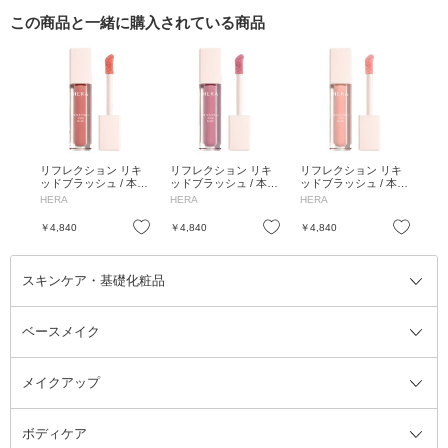
この商品と一緒に購入されている商品
リフレクション リキ
リフレクション リキ
リフレクション リキ
ッドブラッシュ / 本体
ッドブラッシュ / 本体
ッドブラッシュ / 本体
/ 422 ランジェリー /
/ 183 ロージー / 7.5g
/ 203 ベベ / 7.5g
HERA
HERA
HERA
7.5g
お気に入り
お気に入り
￥4,840
￥4,840
￥4,840
スキンケア・基礎化粧品
ベースメイク
スキンケア・基礎化粧品全て
クレンジング
メイクアップ
洗顔料
ベースメイク全て
化粧水
化粧下地・コントロールカラー
ボディケア
美容液
BBクリーム
メイクアップ全て
乳液
CCクリーム
マスカラ・マスカラ下地