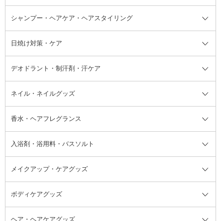
ボディソープ・ハンドソープ・石
シャンプー・ヘアケア・ヘアスタイリング
オールインワン化粧品
コンシーラー
まつげ美容液
ボディケア全て
フェイスクリーム
ファンデーション
つけまつげ
けん
シャンプー・ヘアケア・ヘアスタ
日焼け対策・ケア
フェイスオイル・バーム
フェイスパウダー
アイシャドウ
ボディケア
化粧液
その他ベースメイク
アイシャドウベース
ハンドケア
シャンプー・コンディショナー
イリング全て
デオドラント・制汗剤・汗ケア
ブースター・導入液
アイブロウ・眉マスカラ
レッグ・フットケア
洗い流さないトリートメント
日焼け対策・ケア全て
シートパック・マスク
アイライナー
ネック・デコルテケア
ヘアパック・ヘアマスク
日焼け止め
デオドラント・制汗剤・汗ケア全
ボディ用デオドラント・制汗剤・
ネイル・ネイルグッズ
洗い流すパック・マスク
チーク
バストケア
ヘアスタイリング剤
サンオイル・タンニング
アイクリーム・アイケア
口紅・リップグロス
ヒップケア
ヘアカラー・カラーリング
アフターサンケア
て
汗ケア
フット用デオドラント・制汗剤・
香水・ヘアフレグランス
リップクリーム・リップケア
ハイライト・シェーディング
ネイルケア
頭皮ケア・育毛剤
その他日焼け対策・UVケア
ネイル・ネイルグッズ全て
ゴマージュ・ピーリング
その他メイクアップ
ネイルケアグッズ
パーマ液
マニキュア
汗ケア
その他シャンプー・ヘアケア・ヘ
入浴剤・浴用料・バスソルト
顔用マッサージ料
脱毛・除毛ケア
ジェルネイル
香水・ヘアフレグランス全て
その他スキンケア
その他ボディケア
ネイルアートグッズ
香水
アスタイリング
メイクアップ・ケアグッズ
リムーバー・除光液
フレグランスミスト
入浴剤・浴用料・バスソルト全て
ヘアフレグランス
入浴剤・浴用料
ボディケアグッズ
その他香水・ヘアフレグランス
バスソルト
メイクアップ・ケアグッズ全て
パフ・スポンジ
ヘア・ヘアケアグッズ
コットン・綿棒
ボディケアグッズ全て
あぶらとり紙
ボディ・バスグッズ