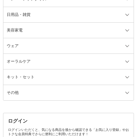
日用品・雑貨
洗顔グッズ
マッサージ・ボディケアグッズ
ヘア・ヘアケアグッズ全て
ビューラー
アイケアグッズ
ヘアブラシ
美容家電
ブラシ・チップ
かかと・角質ケアグッズ
ヘアゴム
日用品・雑貨全て
二重まぶた用アイテム
エクササイズ器具・グッズ
ヘアピン・ヘアクリップ
洗剤
ウェア
ツィザー・毛抜き
絆創膏
ヘアバンド
柔軟剤
美容家電全て
眉・鼻毛・甘皮はさみ
その他ボディケアグッズ
ヘアカーラー
サニタリー・生理用品
フェイスケア美容家電
ルームフレグランス・ディフュー
オーラルケア
カミソリ
ヘッドマッサージブラシ
ボディケア美容家電
ウェア全て
角栓抜き
その他ヘア・ヘアケアグッズ
エッセンシャルオイル
ヘアケアスタイリング美容家電
インナー
ザー
ファンデーション・パウダーケー
キット・セット
アロマキャンドル
その他美容家電
レッグウェア
オーラルケア全て
化粧ポーチ・メイクボックス
お香・インセンス
その他ウェア
歯磨き粉
ス
その他
ミラー・鏡
消臭剤・芳香剤
歯ブラシ
キット・セット全て
詰替容器・アトマイザー
ファブリックミスト
デンタルフロス
スキンケアキット
その他メイクアップ・ケアグッズ
マスク・ティッシュ
マウスウォッシュ・スプレー
ベースメイクキット
その他全て
その他日用品・雑貨
口臭清涼・ケア剤
メイクアップキット
その他
ログイン
その他オーラルケア
ボディケアキット
ヘアケアキット
ログインいただくと、気になる商品を後から確認できる「お気に入り登録」やお
トクな会員特典でさらに便利にご利用いただけます！