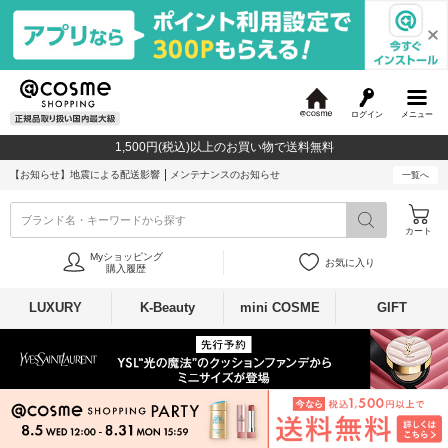
ログイン
メニュー
@
c
1,500円(税込)以上のお買い物で送料無料
o
s
【お知らせ】
地震による配送影響
メンテナンスのお知らせ
一覧へ
m
e
ブランド名・キーワードから探す
カート
Myショッピング
お気に入り
購入履歴
LUXURY
K-Beauty
mini COSME
GIFT