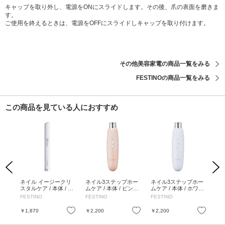
キャップを取り外し、電源をONにスライドします。その後、爪の表面を磨きま
す。
ご使用を終えるときは、電源をOFFにスライドしキャップを取り付けます。
その他美容家電の商品一覧をみる
FESTINOの商品一覧をみる
この商品を見ている人におすすめ
Previous
Next
カー
ネイル イージークリ
ネイル3ステップホー
ネイル3ステップホー
VI
スタルケア / 本体 / ホ
ムケア / 本体 / ピンク
ムケア / 本体 / ホワイ
ワイト / W14XD13XH
/ W35XD32XH150(m
ト / W35XD32XH150
FESTINO
FESTINO
FESTINO
min
137(mm)
m)
(mm)
お気に入り
お気に入り
お気に入り
￥1,870
￥2,200
￥2,200
￥1