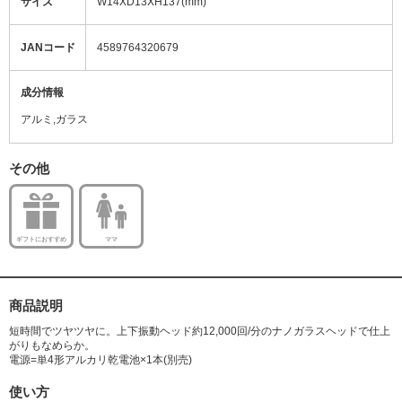
サイズ
W14XD13XH137(mm)
JANコード
4589764320679
成分情報
アルミ,ガラス
その他
ギフトにおすすめ
ママ
商品説明
短時間でツヤツヤに。上下振動ヘッド約12,000回/分のナノガラスヘッドで仕上
がりもなめらか。
電源=単4形アルカリ乾電池×1本(別売)
使い方