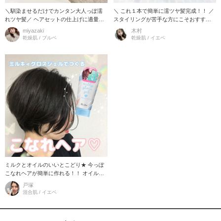
＼馴染ませるだけでカンタン大人っぽ濡
＼ これ１本で簡単に濡ツヤ髪完成！！ ／
れツヤ髪／ ヘアセットの仕上げに適量馴
スタイリングが苦手な方にこそおすすめ
染ませるだけ！あっという間にカンタン
したいアイテムです！ 『ミーアンドハー
miyazaki
木村
こなれ濡れツヤ髪に！ 髪全
ミルキィグロスジェル』
乾燥肌 / ブルベ
乾燥肌 / イエベ
ミルクとオイルのいいとこどり★ 今っぽ
こなれヘアが簡単に作れる！！ オイルは
分量間違えるとベタベタになるし、 ミル
戸塚
クはツヤ感足りないし… そんな
混合肌 / イエベ