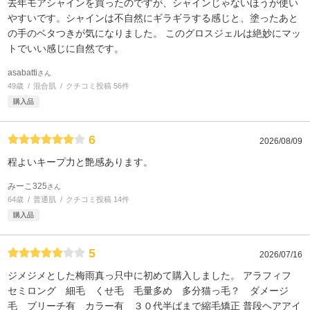
去年モアシャインを買ったのですが、シャインじゃないほうが使い
やすいです。シャインは不自然にギラギラする感じと、塗ったあと
の手のベタつきが気になりました。 このグロスジェルは絶妙にマッ
トでいい感じに自然です。
asabatti
さん
49歳
混合肌
クチコミ投稿 56件
購入品
6
2026/08/09
程よいキープ力と艶感あります。
みーこ325
さん
64歳
普通肌
クチコミ投稿 14件
購入品
5
2026/07/16
ジメジメとした梅雨真っ只中に初めて購入しました。 アラフィフ
セミロング 細毛 くせ毛 毛量多め 多分猫っ毛？ ダメージ
毛 ブリーチ有 カラー有 ３０代半ばまで縮毛矯正 普段ヘアアイ