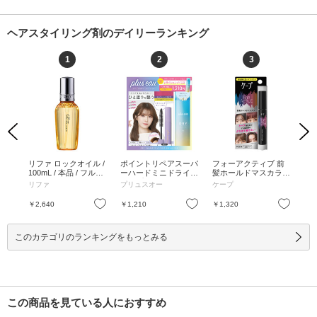
ヘアスタイリング剤のデイリーランキング
1
2
3
Previous
Next
ロス
リファ ロックオイル /
ポイントリペアスーパ
フォーアクティブ 前
リ
g /
100mL / 本品 / フルー
ーハードミニドライシ
髪ホールドマスカラ /
ライ
ティフローラル / 100
ャンプー付きセット /
9g / 9g
/
リファ
プリュスオー
ケープ
リ
mL
10ml、40g / 10ml、40
ル /
g
お気に入り
お気に入り
お気に入り
￥2,640
￥1,210
￥1,320
￥2
このカテゴリのランキングをもっとみる
この商品を見ている人におすすめ