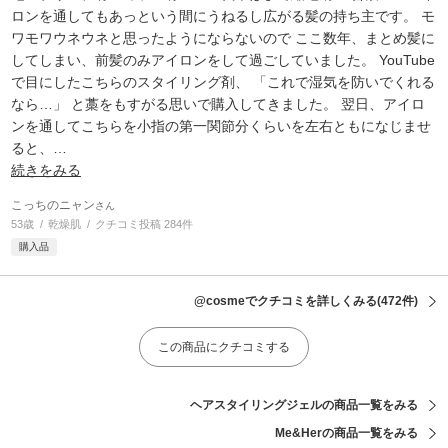
ロンを通してもあっという間にうねるし広がる髪の持ち主です。 モ
ワモワウネウネと思ったようにならないので ここ数年、まとめ髪に
してしまい、前髪のみアイロンをして過ごしていました。 YouTube
で目にしたこちらのスタイリング剤、 「これで湿気を防いでくれる
なら…」 と藁をもすがる思いで購入してきました。 翌日、アイロ
ンを通してこちらを小指の第一関節分くらいを左右ともになじませ
ると、
…
続きをみる
こっちのニャン
さん
53歳
乾燥肌
クチコミ投稿 284件
購入品
@cosmeでクチコミを詳しくみる
(472件)
この商品にクチコミする
ヘアスタイリングジェルの商品一覧をみる
Me&Herの商品一覧をみる