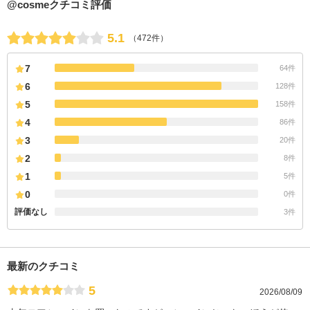
@cosmeクチコミ評価
5.1
（472件）
7
64件
6
128件
5
158件
4
86件
3
20件
2
8件
1
5件
0
0件
評価なし
3件
最新のクチコミ
5
2026/08/09