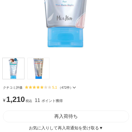
5.1
クチコミ評価
（
472
件）
1,210
¥
11
ポイント獲得
税込
再入荷待ち
お気に入りして再入荷通知を受け取る▼