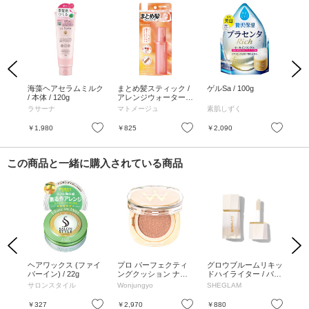
Previous
Next
ック
海藻ヘアセラムミルク
まとめ髪スティック /
ゲルSa / 100g
濡
/ 本体 / 120g
アレンジウォーター /
スジ
100ml
0g
ラサーナ
マトメージュ
素肌しずく
モ
る
の
お気に入り
お気に入り
お気に入り
￥1,980
￥825
￥2,090
￥9
この商品と一緒に購入されている商品
Previous
Next
3品
ヘアワックス (ファイ
プロ パーフェクティ
グロウブルームリキッ
マ
 本
バーイン) / 22g
ングクッション ナチ
ドハイライター / バニ
プ
12m
ュラル / 01 19P ペー
ラフロスト / 5.2mL
ワッ
サロンスタイル
Wonjungyo
SHEGLAM
ス
ム(フ
ルピンク / 16g
ー
ュ)
お気に入り
お気に入り
お気に入り
￥327
￥2,970
￥880
￥1