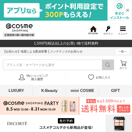
ログイン
メニュー
@
c
1,500円(税込)以上のお買い物で送料無料
o
s
【お知らせ】
地震による配送影響
メンテナンスのお知らせ
一覧へ
m
e
ブランド名・キーワードから探す
カート
Myショッピング
お気に入り
購入履歴
LUXURY
K-Beauty
mini COSME
GIFT