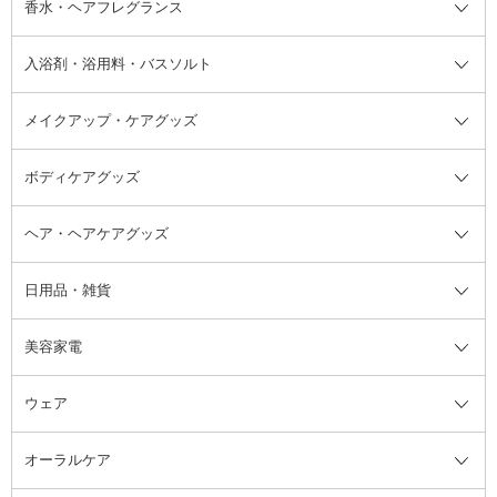
香水・ヘアフレグランス
リップクリーム・リップケア
ハイライト・シェーディング
ネイルケア
頭皮ケア・育毛剤
その他日焼け対策・UVケア
ネイル・ネイルグッズ全て
ゴマージュ・ピーリング
その他メイクアップ
ネイルケアグッズ
パーマ液
マニキュア
汗ケア
その他シャンプー・ヘアケア・ヘ
入浴剤・浴用料・バスソルト
顔用マッサージ料
脱毛・除毛ケア
ジェルネイル
香水・ヘアフレグランス全て
その他スキンケア
その他ボディケア
ネイルアートグッズ
香水
アスタイリング
メイクアップ・ケアグッズ
リムーバー・除光液
フレグランスミスト
入浴剤・浴用料・バスソルト全て
ヘアフレグランス
入浴剤・浴用料
ボディケアグッズ
その他香水・ヘアフレグランス
バスソルト
メイクアップ・ケアグッズ全て
パフ・スポンジ
ヘア・ヘアケアグッズ
コットン・綿棒
ボディケアグッズ全て
あぶらとり紙
ボディ・バスグッズ
日用品・雑貨
洗顔グッズ
マッサージ・ボディケアグッズ
ヘア・ヘアケアグッズ全て
ビューラー
アイケアグッズ
ヘアブラシ
美容家電
ブラシ・チップ
かかと・角質ケアグッズ
ヘアゴム
日用品・雑貨全て
二重まぶた用アイテム
エクササイズ器具・グッズ
ヘアピン・ヘアクリップ
洗剤
ウェア
ツィザー・毛抜き
絆創膏
ヘアバンド
柔軟剤
美容家電全て
眉・鼻毛・甘皮はさみ
その他ボディケアグッズ
ヘアカーラー
サニタリー・生理用品
フェイスケア美容家電
ルームフレグランス・ディフュー
オーラルケア
カミソリ
ヘッドマッサージブラシ
ボディケア美容家電
ウェア全て
角栓抜き
その他ヘア・ヘアケアグッズ
エッセンシャルオイル
ヘアケアスタイリング美容家電
インナー
ザー