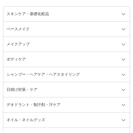
スキンケア・基礎化粧品
ベースメイク
スキンケア・基礎化粧品全て
クレンジング
メイクアップ
洗顔料
ベースメイク全て
化粧水
化粧下地・コントロールカラー
ボディケア
美容液
BBクリーム
メイクアップ全て
乳液
CCクリーム
マスカラ・マスカラ下地
ボディソープ・ハンドソープ・石
シャンプー・ヘアケア・ヘアスタイリング
オールインワン化粧品
コンシーラー
まつげ美容液
ボディケア全て
フェイスクリーム
ファンデーション
つけまつげ
けん
シャンプー・ヘアケア・ヘアスタ
日焼け対策・ケア
フェイスオイル・バーム
フェイスパウダー
アイシャドウ
ボディケア
化粧液
その他ベースメイク
アイシャドウベース
ハンドケア
シャンプー・コンディショナー
イリング全て
デオドラント・制汗剤・汗ケア
ブースター・導入液
アイブロウ・眉マスカラ
レッグ・フットケア
洗い流さないトリートメント
日焼け対策・ケア全て
シートパック・マスク
アイライナー
ネック・デコルテケア
ヘアパック・ヘアマスク
日焼け止め
デオドラント・制汗剤・汗ケア全
ボディ用デオドラント・制汗剤・
ネイル・ネイルグッズ
洗い流すパック・マスク
チーク
バストケア
ヘアスタイリング剤
サンオイル・タンニング
アイクリーム・アイケア
口紅・リップグロス
ヒップケア
ヘアカラー・カラーリング
アフターサンケア
て
汗ケア
フット用デオドラント・制汗剤・