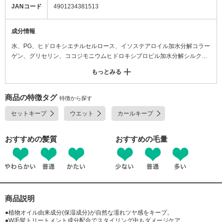
JANコード
4901234381513
成分情報
水、PG、ヒドロキシエチルセルロース、イソステアロイル加水分解コラー
ゲン、グリセリン、ココジモニウムヒドロキシプロピル加水分解シルク、
(VP/VA)コポリマー、ヒアルロン酸ヒドロキシプロピルトリモニウム、(ジ
もっとみる
ヒドロキシメチルシリルプロポキシ)ヒドロキシプロピル加水分解シルク、
ポリクオタニウム-10、ポリクオタニウム-7、(ジメチルアクリルアミド/ア
クリル酸ヒドロキシエチル/アクリル酸メトキシエチル)コポリマー、イソ
商品の特徴タグ
特徴から探す
ステアリン酸、PPG-6デシルテトラデセス-30、BG、ベンジルアルコー
セットキープ
ウエット
カールキープ
ル、トコフェロール、エタノール、メチルパラベン、プロピルパラベン、
香料
おすすめの髪質
おすすめの毛量
商品説明
●植物オイル由来成分(保湿成分)が自然な濡れツヤ感をキープ。
●W毛髪トリートメント成分配合でスタイリング中もダメージケア。