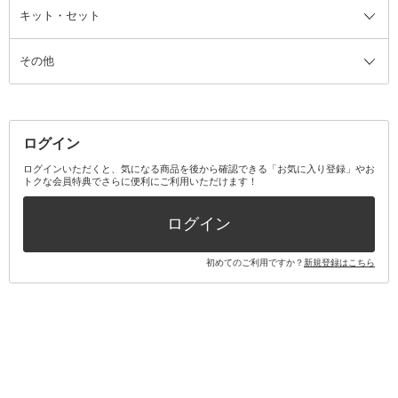
ファンデーション・パウダーケー
キット・セット
アロマキャンドル
その他美容家電
レッグウェア
オーラルケア全て
化粧ポーチ・メイクボックス
お香・インセンス
その他ウェア
歯磨き粉
ス
その他
ミラー・鏡
消臭剤・芳香剤
歯ブラシ
キット・セット全て
詰替容器・アトマイザー
ファブリックミスト
デンタルフロス
スキンケアキット
その他メイクアップ・ケアグッズ
マスク・ティッシュ
マウスウォッシュ・スプレー
ベースメイクキット
その他全て
その他日用品・雑貨
口臭清涼・ケア剤
メイクアップキット
その他
ログイン
その他オーラルケア
ボディケアキット
ヘアケアキット
ログインいただくと、気になる商品を後から確認できる「お気に入り登録」やお
トクな会員特典でさらに便利にご利用いただけます！
その他キット・セット
ログイン
初めてのご利用ですか？
新規登録はこちら