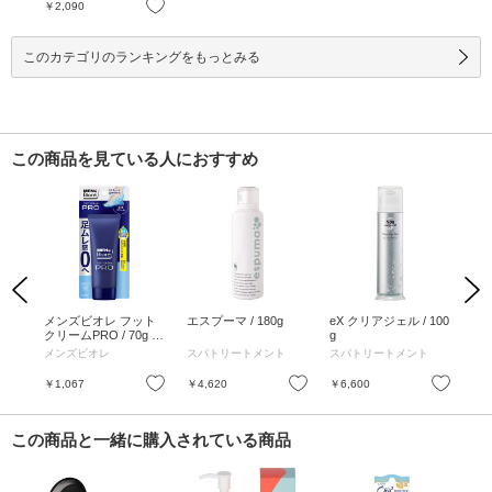
お気に入り
￥2,090
このカテゴリのランキングをもっとみる
この商品を見ている人におすすめ
Previous
Next
ライ
メンズビオレ フット
エスプーマ / 180g
eX クリアジェル / 100
イ
ダー
クリームPRO / 70g /
g
タイ
 20
石けんの香り
×2
メンズビオレ
スパトリートメント
スパトリートメント
ベ
10g
お気に入り
お気に入り
お気に入り
￥1,067
￥4,620
￥6,600
￥1
この商品と一緒に購入されている商品