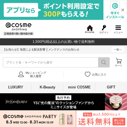
ログイン
メニュー
@
c
1,500円(税込)以上のお買い物で送料無料
o
s
【お知らせ】
地震による配送影響
メンテナンスのお知らせ
一覧へ
m
e
ブランド名・キーワードから探す
カート
Myショッピング
お気に入り
購入履歴
LUXURY
K-Beauty
mini COSME
GIFT