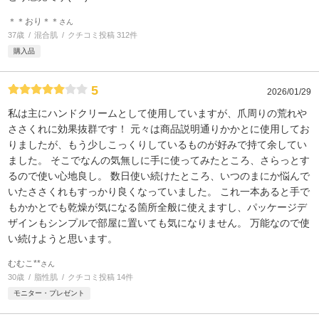
＊＊おり＊＊
さん
37歳
混合肌
クチコミ投稿 312件
購入品
5
2026/01/29
私は主にハンドクリームとして使用していますが、爪周りの荒れや
ささくれに効果抜群です！ 元々は商品説明通りかかとに使用してお
りましたが、もう少しこっくりしているものが好みで持て余してい
ました。 そこでなんの気無しに手に使ってみたところ、さらっとす
るので使い心地良し。 数日使い続けたところ、いつのまにか悩んで
いたささくれもすっかり良くなっていました。 これ一本あると手で
もかかとでも乾燥が気になる箇所全般に使えますし、パッケージデ
ザインもシンプルで部屋に置いても気になりません。 万能なので使
い続けようと思います。
むむこ**
さん
30歳
脂性肌
クチコミ投稿 14件
モニター・プレゼント