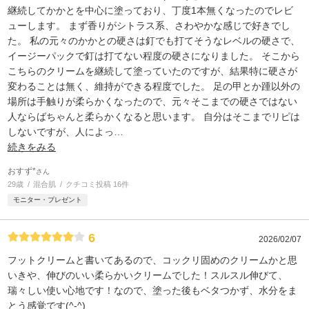
継続してかかとを中心に塗っており、丁度1本無くなったのでレビ
ューします。 まず香りがシトラス系、さわやかな感じで好きでし
た。 私の元々のかかとの硬さは釘でも打てそうなレベルの硬さで、
イージーパックで釘は打てない程度の硬さになりました。 そこから
こちらのクリームを継続して塗っていたのですが、結果特に硬さが
変わることは無く、維持ができる程度でした。 足の甲とか踵以外の
場所は手触りが柔らかくなったので、元々そこまでの硬さではない
人ならばちゃんと柔らかくなると思います。 自分はそこまでリピは
しないですが、人によっ
…
続きをみる
おすず*
さん
29歳
混合肌
クチコミ投稿 16件
モニター・プレゼント
6
2026/02/07
フットクリームと書いてあるので、コックリ固めのクリームかと思
いきや、伸びのいい柔らかいクリームでした！スルスル伸びて、
瑞々しい使い心地です！なので、塗った後もベタつかず、水分をま
とう感覚です(^-^)