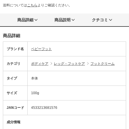
送料については
こちら
よりご確認ください。
商品詳細
商品説明
クチコミ
商品詳細
ブランド名
ベビーフット
カテゴリ
ボディケア
レッグ・フットケア
フットクリーム
タイプ
本体
サイズ
100g
JANコード
4533213681576
成分情報