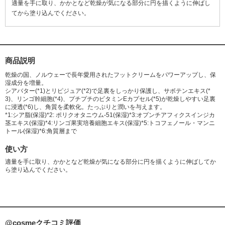
適量を手に取り、かかとなど乾燥が気になる部分に円を描くように伸ばし
てから塗り込んでください。
商品説明
乾燥の国、ノルウェーで長年愛用されたフットクリームをパワーアップし、保
湿成分を増量。
シアバター(*1)とリピジュア(*2)で足裏をしっかり保護し、サボテンエキス(*
3)、リンゴ幹細胞(*4)、プチプチのビタミンEカプセル(*5)が乾燥しやすい足裏
に浸透(*6)し、角質を柔軟化。たっぷりと潤いを与えます。
*1:シア脂(保湿)*2: ポリクオタニウム-51(保湿)*3:オプンチアフィクスインジカ
茎エキス(保湿)*4:リンゴ果実培養細胞エキス(保湿)*5:トコフェノール・マンニ
トール(保湿)*6:角質層まで
使い方
適量を手に取り、かかとなど乾燥が気になる部分に円を描くように伸ばしてか
ら塗り込んでください。
@cosmeクチコミ評価