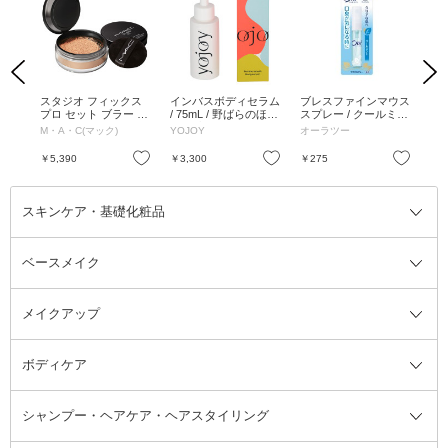
Previous
Next
パッ
スタジオ フィックス
インバスボディセラム
ブレスファインマウス
ブ
6枚入
プロ セット ブラー ル
/ 75mL / 野ばらのほの
スプレー / クールミン
スプ
ース パウダー / ミデ
かな香り
ト / 6mL
ント
M・A・C(マック)
YOJOY
オーラツー
オ
ィアム ディープ / 6.5g
お気に入り
お気に入り
お気に入り
￥5,390
￥3,300
￥275
￥2
スキンケア・基礎化粧品
ベースメイク
スキンケア・基礎化粧品全て
クレンジング
メイクアップ
洗顔料
ベースメイク全て
化粧水
化粧下地・コントロールカラー
ボディケア
美容液
BBクリーム
メイクアップ全て
乳液
CCクリーム
マスカラ・マスカラ下地
ボディソープ・ハンドソープ・石
シャンプー・ヘアケア・ヘアスタイリング
オールインワン化粧品
コンシーラー
まつげ美容液
ボディケア全て
フェイスクリーム
ファンデーション
つけまつげ
けん