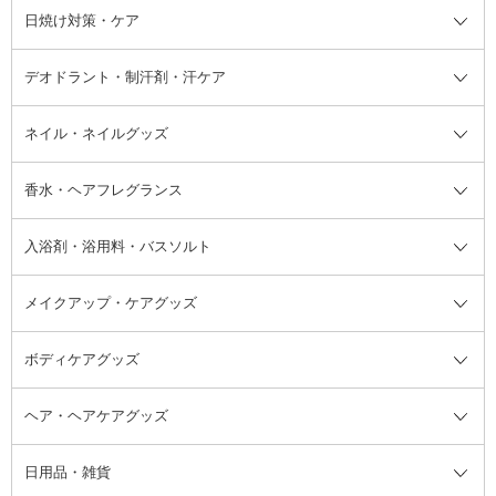
シャンプー・ヘアケア・ヘアスタ
日焼け対策・ケア
フェイスオイル・バーム
フェイスパウダー
アイシャドウ
ボディケア
化粧液
その他ベースメイク
アイシャドウベース
ハンドケア
シャンプー・コンディショナー
イリング全て
デオドラント・制汗剤・汗ケア
ブースター・導入液
アイブロウ・眉マスカラ
レッグ・フットケア
洗い流さないトリートメント
日焼け対策・ケア全て
シートパック・マスク
アイライナー
ネック・デコルテケア
ヘアパック・ヘアマスク
日焼け止め
デオドラント・制汗剤・汗ケア全
ボディ用デオドラント・制汗剤・
ネイル・ネイルグッズ
洗い流すパック・マスク
チーク
バストケア
ヘアスタイリング剤
サンオイル・タンニング
アイクリーム・アイケア
口紅・リップグロス
ヒップケア
ヘアカラー・カラーリング
アフターサンケア
て
汗ケア
フット用デオドラント・制汗剤・
香水・ヘアフレグランス
リップクリーム・リップケア
ハイライト・シェーディング
ネイルケア
頭皮ケア・育毛剤
その他日焼け対策・UVケア
ネイル・ネイルグッズ全て
ゴマージュ・ピーリング
その他メイクアップ
ネイルケアグッズ
パーマ液
マニキュア
汗ケア
その他シャンプー・ヘアケア・ヘ
入浴剤・浴用料・バスソルト
顔用マッサージ料
脱毛・除毛ケア
ジェルネイル
香水・ヘアフレグランス全て
その他スキンケア
その他ボディケア
ネイルアートグッズ
香水
アスタイリング
メイクアップ・ケアグッズ
リムーバー・除光液
フレグランスミスト
入浴剤・浴用料・バスソルト全て
ヘアフレグランス
入浴剤・浴用料
ボディケアグッズ
その他香水・ヘアフレグランス
バスソルト
メイクアップ・ケアグッズ全て
パフ・スポンジ
ヘア・ヘアケアグッズ
コットン・綿棒
ボディケアグッズ全て
あぶらとり紙
ボディ・バスグッズ
日用品・雑貨
洗顔グッズ
マッサージ・ボディケアグッズ
ヘア・ヘアケアグッズ全て
ビューラー
アイケアグッズ
ヘアブラシ