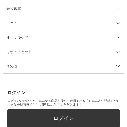
美容家電
ブラシ・チップ
かかと・角質ケアグッズ
ヘアゴム
日用品・雑貨全て
二重まぶた用アイテム
エクササイズ器具・グッズ
ヘアピン・ヘアクリップ
洗剤
ウェア
ツィザー・毛抜き
絆創膏
ヘアバンド
柔軟剤
美容家電全て
眉・鼻毛・甘皮はさみ
その他ボディケアグッズ
ヘアカーラー
サニタリー・生理用品
フェイスケア美容家電
ルームフレグランス・ディフュー
オーラルケア
カミソリ
ヘッドマッサージブラシ
ボディケア美容家電
ウェア全て
角栓抜き
その他ヘア・ヘアケアグッズ
エッセンシャルオイル
ヘアケアスタイリング美容家電
インナー
ザー
ファンデーション・パウダーケー
キット・セット
アロマキャンドル
その他美容家電
レッグウェア
オーラルケア全て
化粧ポーチ・メイクボックス
お香・インセンス
その他ウェア
歯磨き粉
ス
その他
ミラー・鏡
消臭剤・芳香剤
歯ブラシ
キット・セット全て
詰替容器・アトマイザー
ファブリックミスト
デンタルフロス
スキンケアキット
その他メイクアップ・ケアグッズ
マスク・ティッシュ
マウスウォッシュ・スプレー
ベースメイクキット
その他全て
その他日用品・雑貨
口臭清涼・ケア剤
メイクアップキット
その他
ログイン
その他オーラルケア
ボディケアキット
ヘアケアキット
ログインいただくと、気になる商品を後から確認できる「お気に入り登録」やお
トクな会員特典でさらに便利にご利用いただけます！
その他キット・セット
ログイン