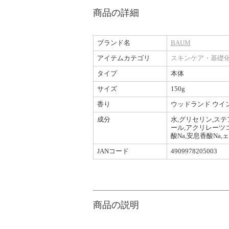
商品の詳細
ブランド名
BAUM
アイテムカテゴリ
スキンケア・基礎
タイプ
本体
サイズ
150g
香り
ウッドランド ウイ
成分
水,グリセリン,ステ
ール,アクリレーツコ
酸Na,安息香酸Na
JANコード
4909978205003
商品の説明