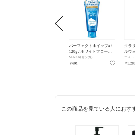
パーフェクトホイップa /
クラ
120g / ホワイトフロー…
ルウォ
SENKA(センカ)
エスト
お気に入り
￥601
￥5,28
この商品を見ている人におす