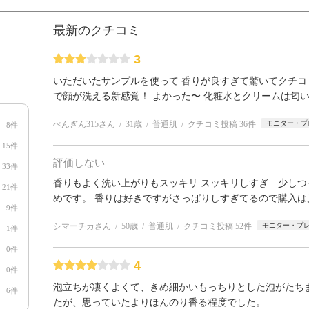
最新のクチコミ
3
いただいたサンプルを使って 香りが良すぎて驚いてクチコ
で顔が洗える新感覚！ よかった〜 化粧水とクリームは匂
ぺんぎん315さん
31歳
普通肌
クチコミ投稿 36件
モニター・プ
8件
15件
評価しない
33件
香りもよく洗い上がりもスッキリ スッキリしすぎ 少しつ
21件
めです。 香りは好きですがさっぱりしすぎてるので購入は
9件
シマーチカさん
50歳
普通肌
クチコミ投稿 52件
モニター・プ
1件
0件
4
0件
泡立ちが凄くよくて、きめ細かいもっちりとした泡がたちま
6件
たが、思っていたよりほんのり香る程度でした。