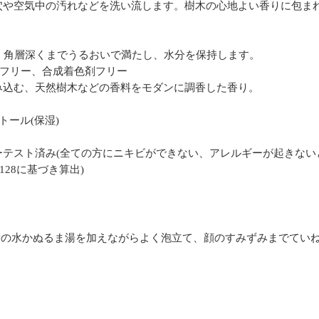
穴や空気中の汚れなどを洗い流します。樹木の心地よい香りに包ま
、角層深くまでうるおいで満たし、水分を保持します。
ンフリー、合成着色剤フリー
み込む、天然樹木などの香料をモダンに調香した香り。
トール(保湿)
テスト済み(全ての方にニキビができない、アレルギーが起きない
6128に基づき算出)
量の水かぬるま湯を加えながらよく泡立て、顔のすみずみまでてい