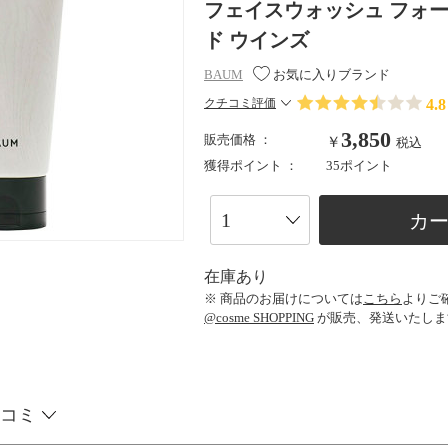
フェイスウォッシュ フォーム /
ド ウインズ
BAUM
お気に入りブランド
4.8
クチコミ評価
3,850
販売価格 ：
￥
税込
獲得ポイント ：
35ポイント
カ
在庫あり
※ 商品のお届けについては
こちら
よりご
@cosme SHOPPING
が販売、発送いたしま
コミ