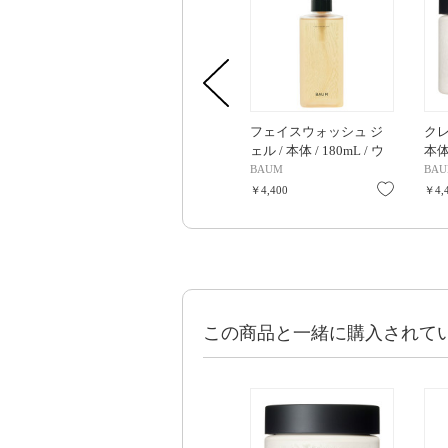
フェイスウォッシュ ジ
クレ
ェル / 本体 / 180mL / ウ
本体
ッドランド ウインズ
ド 
BAUM
BA
お気に入
￥4,400
￥4,
この商品と一緒に購入されて