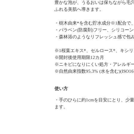
豊かな泡が、うるおいは保ちながら毛
ふれる美肌へ導きます。
・樹木由来*を含む貯水成分※1配合で
・パラベン(防腐剤)フリー、シリコー
・森林浴のようなリフレッシュ感で包
※1桜葉エキス*、セルロース*、キシリ
※開封後使用期限12カ月
※ニキビになりにくい処方・アレルギー
※自然由来指数95.3% (水を含む)(ISO1
使い方
・手のひらに約1cmを目安にとり、少
ます。