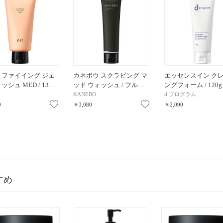
リファイイング ジェ
カネボウ スクラビング マ
エッセンスイン ク
ッシュ MED / 13…
ッド ウォッシュ / フル…
ングフォーム / 120g 
KANEBO
d プログラム
お気に入り
お気に入り
0
￥3,080
￥2,090
すめ