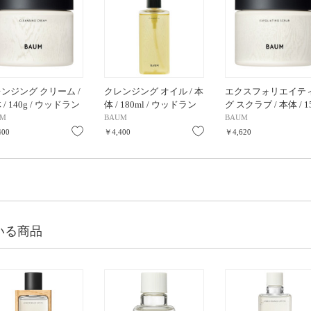
ンジング クリーム /
クレンジング オイル / 本
エクスフォリエイテ
 / 140g / ウッドラン
体 / 180ml / ウッドラン
グ スクラブ / 本体 / 1
ウインズ
ド ウインズ
/ ウッドランド ウイ
UM
BAUM
BAUM
り
お気に入り
お気に入り
400
￥4,400
￥4,620
いる商品