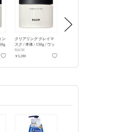
ィン
クリアリング クレイマ
アロマティック ハンド
アロマティッ
50g
スク / 本体 / 150g / ウッ
ウォッシュ n / 300ml
ローション 1 /
ンズ
ドランド ウインズ
180mL / 
BAUM
BAUM
BAUM
インズ
お気に入り
お気に入り
お気に入り
￥5,280
￥3,850
￥4,730