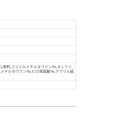
E),香料,ココイルメチルタウリンNa,キシリト
a,メチルタウリンNa,ピロ亜硫酸Na,ラウリル硫