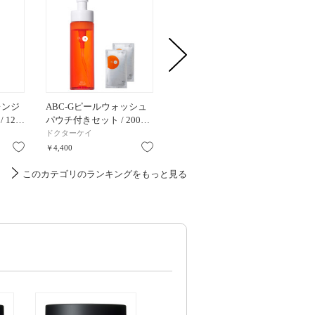
レンジ
ABC-Gピールウォッシュ
カネボウ スクラビングマ
クリス
/ 12…
パウチ付きセット / 200…
ッドウオッシュデュオ …
捨て洗
ドクターケイ
KANEBO
SHIROR
お気に入り
お気に入り
お気に入り
￥4,400
￥6,160
￥3,960
このカテゴリのランキングをもっと見る