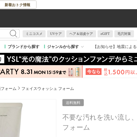
新着おトク情報
ミニコスメ
UVケア
ヘア＆頭皮ケア
eGIFT
毛穴対策
【お知らせ】
地震による
ブランドから探す
ジャンルから探す
顔フォーム
フェイスウォッシュ フォーム
送料無料
不要な汚れを洗い流し
フォーム