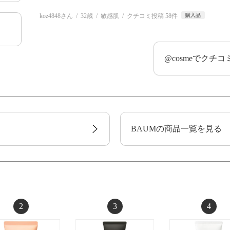
koz4848さん
32歳
敏感肌
クチコミ投稿 58件
購入品
@cosmeでクチ
BAUMの商品一覧を見る
2
3
4