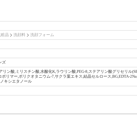
化粧品
洗顔料
洗顔フォーム
ンズ
アリン酸,ミリスチン酸,水酸化K,ラウリン酸,PEG-8,ステアリン酸グリセリル(S
ポリマー,ポリクオタニウム-7,サクラ葉エキス,結晶セルロース,BG,EDTA-2N
,ェノキシエタノール