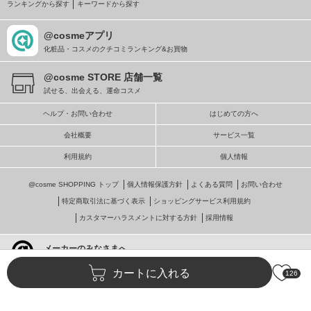
ランキングから探す
キーワードから探す
@cosmeアプリ
化粧品・コスメのクチコミランキング&お買物
@cosme STORE 店舗一覧
試せる、出会える、運命コスメ
ヘルプ・お問い合わせ
はじめての方へ
会社概要
サービス一覧
利用規約
個人情報
@cosme SHOPPING トップ
個人情報保護方針
よくある質問
お問い合わせ
特定商取引法に基づく表示
ショッピングサービス利用規約
カスタマーハラスメントに対する方針
採用情報
メーカーのみなさまへ
@cosmeへの掲載・ビジネス活用
カートに入れる
126
© istyle retail Inc.