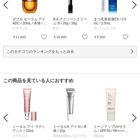
Previous
Next
ーム
ダブル セーラム アイ
B.A アイゾーンクリー
まつ毛美容液EX / 2.5
リ
20g
ADC / 20mL / 本体 / 2
ム N / 26g / 26g
mL / 2.5mL
ス
0mL
ム /
クラランス
B.A
ラッシュリッチ
コ
ー
の香
お気に入り
お気に入り
お気に入り
￥11,000
￥19,800
￥5,500
￥9
このカテゴリのランキングをもっとみる
この商品を見ている人におすすめ
Previous
Next
ンバリ
トータル アイ ラディ
トータルR アイ N / 本
トーンアップUVセラ
ト
セン
アント / 15mL
体 / 15g
ム / SPF50 / PA++++ /
ム /
+ /
クリア / 25g
ミ
クラランス
SHISEIDO(シセイドウ)
NEcCO
NE
25g