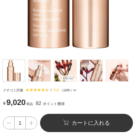
5.8
クチコミ評価
（
16
件）
9,020
¥
82
ポイント獲得
税込
カートに入れる