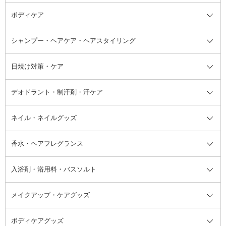
ボディケア
美容液
BBクリーム
メイクアップ全て
乳液
CCクリーム
マスカラ・マスカラ下地
ボディソープ・ハンドソープ・石
シャンプー・ヘアケア・ヘアスタイリング
オールインワン化粧品
コンシーラー
まつげ美容液
ボディケア全て
フェイスクリーム
ファンデーション
つけまつげ
けん
シャンプー・ヘアケア・ヘアスタ
日焼け対策・ケア
フェイスオイル・バーム
フェイスパウダー
アイシャドウ
ボディケア
化粧液
その他ベースメイク
アイシャドウベース
ハンドケア
シャンプー・コンディショナー
イリング全て
デオドラント・制汗剤・汗ケア
ブースター・導入液
アイブロウ・眉マスカラ
レッグ・フットケア
洗い流さないトリートメント
日焼け対策・ケア全て
シートパック・マスク
アイライナー
ネック・デコルテケア
ヘアパック・ヘアマスク
日焼け止め
デオドラント・制汗剤・汗ケア全
ボディ用デオドラント・制汗剤・
ネイル・ネイルグッズ
洗い流すパック・マスク
チーク
バストケア
ヘアスタイリング剤
サンオイル・タンニング
アイクリーム・アイケア
口紅・リップグロス
ヒップケア
ヘアカラー・カラーリング
アフターサンケア
て
汗ケア
フット用デオドラント・制汗剤・
香水・ヘアフレグランス
リップクリーム・リップケア
ハイライト・シェーディング
ネイルケア
頭皮ケア・育毛剤
その他日焼け対策・UVケア
ネイル・ネイルグッズ全て
ゴマージュ・ピーリング
その他メイクアップ
ネイルケアグッズ
パーマ液
マニキュア
汗ケア
その他シャンプー・ヘアケア・ヘ
入浴剤・浴用料・バスソルト
顔用マッサージ料
脱毛・除毛ケア
ジェルネイル
香水・ヘアフレグランス全て
その他スキンケア
その他ボディケア
ネイルアートグッズ
香水
アスタイリング
メイクアップ・ケアグッズ
リムーバー・除光液
フレグランスミスト
入浴剤・浴用料・バスソルト全て
ヘアフレグランス
入浴剤・浴用料
ボディケアグッズ
その他香水・ヘアフレグランス
バスソルト
メイクアップ・ケアグッズ全て
パフ・スポンジ