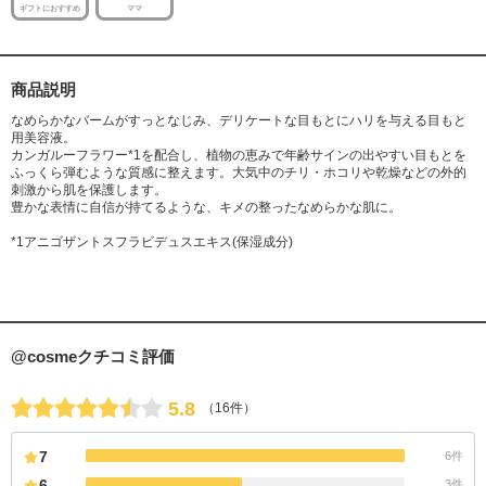
ギフトにおすすめ
ママ
商品説明
なめらかなバームがすっとなじみ、デリケートな目もとにハリを与える目もと
用美容液。
カンガルーフラワー*1を配合し、植物の恵みで年齢サインの出やすい目もとを
ふっくら弾むような質感に整えます。大気中のチリ・ホコリや乾燥などの外的
刺激から肌を保護します。
豊かな表情に自信が持てるような、キメの整ったなめらかな肌に。
*1アニゴザントスフラビデュスエキス(保湿成分)
@cosmeクチコミ評価
5.8
（16件）
7
6件
6
3件