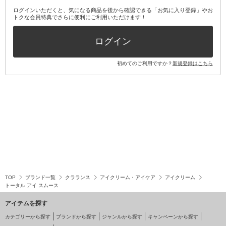
その他オーラルケア
ボディケアキット
ヘアケアキット
ログインいただくと、気になる商品を後から確認できる「お気に入り登録」やお
トクな会員特典でさらに便利にご利用いただけます！
その他キット・セット
ログイン
初めてのご利用ですか？
新規登録はこちら
TOP
ブランド一覧
クラランス
アイクリーム・アイケア
アイクリーム
トータル アイ スムース
アイテムを探す
カテゴリーから探す
ブランドから探す
ジャンルから探す
キャンペーンから探す