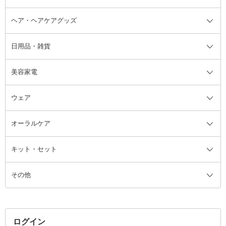
ヘア・ヘアケアグッズ
コットン・綿棒
ボディケアグッズ全て
あぶらとり紙
ボディ・バスグッズ
日用品・雑貨
洗顔グッズ
マッサージ・ボディケアグッズ
ヘア・ヘアケアグッズ全て
ビューラー
アイケアグッズ
ヘアブラシ
美容家電
ブラシ・チップ
かかと・角質ケアグッズ
ヘアゴム
日用品・雑貨全て
二重まぶた用アイテム
エクササイズ器具・グッズ
ヘアピン・ヘアクリップ
洗剤
ウェア
ツィザー・毛抜き
絆創膏
ヘアバンド
柔軟剤
美容家電全て
眉・鼻毛・甘皮はさみ
その他ボディケアグッズ
ヘアカーラー
サニタリー・生理用品
フェイスケア美容家電
ルームフレグランス・ディフュー
オーラルケア
カミソリ
ヘッドマッサージブラシ
ボディケア美容家電
ウェア全て
角栓抜き
その他ヘア・ヘアケアグッズ
エッセンシャルオイル
ヘアケアスタイリング美容家電
インナー
ザー
ファンデーション・パウダーケー
キット・セット
アロマキャンドル
その他美容家電
レッグウェア
オーラルケア全て
化粧ポーチ・メイクボックス
お香・インセンス
その他ウェア
歯磨き粉
ス
その他
ミラー・鏡
消臭剤・芳香剤
歯ブラシ
キット・セット全て
詰替容器・アトマイザー
ファブリックミスト
デンタルフロス
スキンケアキット
その他メイクアップ・ケアグッズ
マスク・ティッシュ
マウスウォッシュ・スプレー
ベースメイクキット
その他全て
その他日用品・雑貨
口臭清涼・ケア剤
メイクアップキット
その他
ログイン