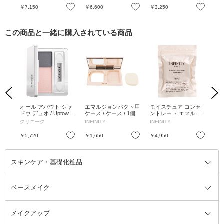
お気に入り
お気に入り
お気に入り
￥7,150
￥6,600
￥3,250
￥3
この商品と一緒に購入されている商品
Previous
Next
コン
オール アバウト シャ
エマルジョンパクト用
モイスチュア コンセ
M
2枚
ドウ デュオ / Uptown/
ケース / ケース / 1個
ントレート エマルジ
リー
Downtown - Shimmer/
ョン パクト / SPF30 /
クリニーク
INFINITY
INFINITY
ク
Matte
PA++ / レフィル / PO-
205 ピンクオークル /
お気に入り
お気に入り
お気に入り
￥5,720
￥1,650
￥4,950
￥1
10g
スキンケア・基礎化粧品
ベースメイク
スキンケア・基礎化粧品全て
クレンジング
メイクアップ
洗顔料
ベースメイク全て
化粧水
化粧下地・コントロールカラー