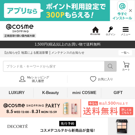
ログイン
メニュー
@
c
1,500円(税込)以上のお買い物で送料無料
o
s
【お知らせ】
地震による配送影響
メンテナンスのお知らせ
一覧へ
m
e
ブランド名・キーワードから探す
カート
Myショッピング
お気に入り
購入履歴
LUXURY
K-Beauty
mini COSME
GIFT