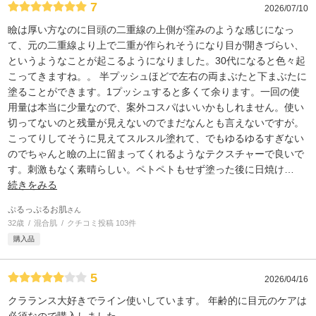
7
2026/07/10
瞼は厚い方なのに目頭の二重線の上側が窪みのような感じになっ
て、元の二重線より上で二重が作られそうになり目が開きづらい、
というようなことが起こるようになりました。30代になると色々起
こってきますね。。 半プッシュほどで左右の両まぶたと下まぶたに
塗ることができます。1プッシュすると多くて余ります。一回の使
用量は本当に少量なので、案外コスパはいいかもしれません。使い
切ってないのと残量が見えないのでまだなんとも言えないですが。
こってりしてそうに見えてスルスル塗れて、でもゆるゆるすぎない
のでちゃんと瞼の上に留まってくれるようなテクスチャーで良いで
す。刺激もなく素晴らしい。ペトペトもせず塗った後に日焼け
…
続きをみる
ぷるっぷるお肌
さん
32歳
混合肌
クチコミ投稿 103件
購入品
5
2026/04/16
クラランス大好きでライン使いしています。 年齢的に目元のケアは
必須なので購入しました。