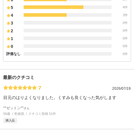
5
4件
4
3件
3
0件
2
0件
1
0件
0
0件
評価なし
0件
最新のクチコミ
7
2026/07/19
目元のはりよくなりました。くすみも良くなった気がします
**ゼットン**
さん
56歳
乾燥肌
クチコミ投稿 51件
購入品