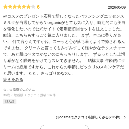
6
2026/05/09
@コスメのプレゼント応募で新しくなったバランシングエッセンス
ミルクが当選してからN organicがとても気に入り、時期的にも美白
を強化したいので公式サイトで定期便初回セットを注文しました。
結論、こちらもすっごく気に入りました。 まず、本当に香りが良
い。 何て言うんですかね、スーッと心が落ち着くようで癒されるん
ですよね。 クリームと言ってもみずみずしく軽やかなテクスチャー
で、あと肌はベタつかないのにもっちりします。 ずるっとした上滑
り感がなく眼鏡をかけてもズレてきません。←結構大事 年齢的にク
リームは必須ですから、これからの季節にピッタリのスキンケアだ
と思います。 ただ、さっぱりめなの
…
続きをみる
☆:::☆咲羅☆:::☆
さん
38歳
敏感肌
クチコミ投稿 137件
購入品
@cosmeでクチコミを詳しくみる
(705件)