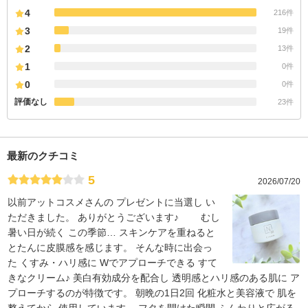
4
216件
3
19件
2
13件
1
0件
0
0件
評価なし
23件
最新のクチコミ
5
2026/07/20
以前アットコスメさんの プレゼントに当選し い
ただきました。 ありがとうございます♪ むし
暑い日が続く この季節… スキンケアを重ねると
とたんに皮膜感を感じます。 そんな時に出会っ
た くすみ・ハリ感に Wでアプローチできる すて
きなクリーム♪ 美白有効成分を配合し 透明感とハリ感のある肌に ア
プローチするのが特徴です。 朝晩の1日2回 化粧水と美容液で 肌を