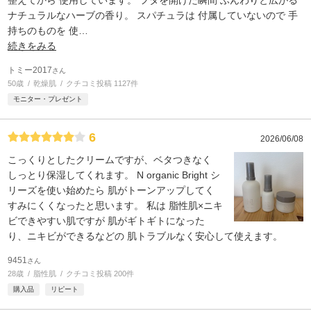
整えてから 使用しています。 フタを開けた瞬間 ふんわりと広がる
ナチュラルなハーブの香り。 スパチュラは 付属していないので 手
持ちのものを 使
…
続きをみる
トミー2017
さん
50歳
乾燥肌
クチコミ投稿 1127件
モニター・プレゼント
6
2026/06/08
こっくりとしたクリームですが、ベタつきなく
しっとり保湿してくれます。 N organic Bright シ
リーズを使い始めたら 肌がトーンアップしてく
すみにくくなったと思います。 私は 脂性肌×ニキ
ビできやすい肌ですが 肌がギトギトになった
り、ニキビができるなどの 肌トラブルなく安心して使えます。
9451
さん
28歳
脂性肌
クチコミ投稿 200件
購入品
リピート