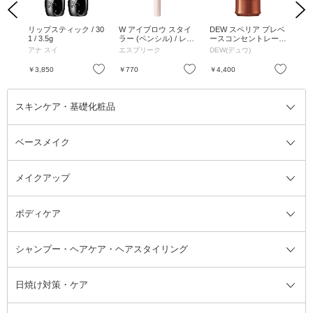
Previous
Next
詰替
リップスティック / 30
W アイブロウ スタイ
DEW スペリア プレベ
ボ
っとり
1 / 3.5g
ラー (ペンシル) / レフ
ースコンセントレート
ス
ルフ
ィル / BR300 ブラウ
/ SPF14 / PA+ / 本体 /
詰替
アナ スイ
エスプリーク
DEW(デュウ)
メ
ン / 1 / 無香料
25g
ハ
お気に入り
お気に入り
お気に入り
￥3,850
￥770
￥4,400
￥7
スキンケア・基礎化粧品
ベースメイク
スキンケア・基礎化粧品全て
クレンジング
メイクアップ
洗顔料
ベースメイク全て
化粧水
化粧下地・コントロールカラー
ボディケア
美容液
BBクリーム
メイクアップ全て
乳液
CCクリーム
マスカラ・マスカラ下地
ボディソープ・ハンドソープ・石
シャンプー・ヘアケア・ヘアスタイリング
オールインワン化粧品
コンシーラー
まつげ美容液
ボディケア全て
フェイスクリーム
ファンデーション
つけまつげ
けん
シャンプー・ヘアケア・ヘアスタ
日焼け対策・ケア
フェイスオイル・バーム
フェイスパウダー
アイシャドウ
ボディケア
化粧液
その他ベースメイク
アイシャドウベース
ハンドケア
シャンプー・コンディショナー
イリング全て