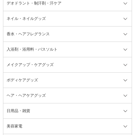
デオドラント・制汗剤・汗ケア
ブースター・導入液
アイブロウ・眉マスカラ
レッグ・フットケア
洗い流さないトリートメント
日焼け対策・ケア全て
シートパック・マスク
アイライナー
ネック・デコルテケア
ヘアパック・ヘアマスク
日焼け止め
デオドラント・制汗剤・汗ケア全
ボディ用デオドラント・制汗剤・
ネイル・ネイルグッズ
洗い流すパック・マスク
チーク
バストケア
ヘアスタイリング剤
サンオイル・タンニング
アイクリーム・アイケア
口紅・リップグロス
ヒップケア
ヘアカラー・カラーリング
アフターサンケア
て
汗ケア
フット用デオドラント・制汗剤・
香水・ヘアフレグランス
リップクリーム・リップケア
ハイライト・シェーディング
ネイルケア
頭皮ケア・育毛剤
その他日焼け対策・UVケア
ネイル・ネイルグッズ全て
ゴマージュ・ピーリング
その他メイクアップ
ネイルケアグッズ
パーマ液
マニキュア
汗ケア
その他シャンプー・ヘアケア・ヘ
入浴剤・浴用料・バスソルト
顔用マッサージ料
脱毛・除毛ケア
ジェルネイル
香水・ヘアフレグランス全て
その他スキンケア
その他ボディケア
ネイルアートグッズ
香水
アスタイリング
メイクアップ・ケアグッズ
リムーバー・除光液
フレグランスミスト
入浴剤・浴用料・バスソルト全て
ヘアフレグランス
入浴剤・浴用料
ボディケアグッズ
その他香水・ヘアフレグランス
バスソルト
メイクアップ・ケアグッズ全て
パフ・スポンジ
ヘア・ヘアケアグッズ
コットン・綿棒
ボディケアグッズ全て
あぶらとり紙
ボディ・バスグッズ
日用品・雑貨
洗顔グッズ
マッサージ・ボディケアグッズ
ヘア・ヘアケアグッズ全て
ビューラー
アイケアグッズ
ヘアブラシ
美容家電
ブラシ・チップ
かかと・角質ケアグッズ
ヘアゴム
日用品・雑貨全て
二重まぶた用アイテム
エクササイズ器具・グッズ
ヘアピン・ヘアクリップ
洗剤