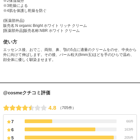
※2保湿成分
※3乾燥による
※4肌を保護し乾燥を防ぐ
(医薬部外品)
販売名:N organic Bright ホワイト リッチ クリーム
[医薬部外品]販売名称:NBR ホワイト クリーム
使い方
エッセンス後、おでこ、両頬、鼻、顎の5点に適量のクリームをのせ、中央から
外に向けて伸ばします。その後、パール粒大(8mm玉)ほどを手のひらで温め、
顔全体に優しく馴染ませます。
@cosmeクチコミ評価
4.8
（705件）
7
66件
6
163件
5
205件