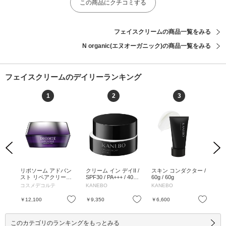
この商品にクチコミする
フェイスクリームの商品一覧をみる
N organic(エヌオーガニック)の商品一覧をみる
フェイスクリームのデイリーランキング
1
2
3
Previous
Next
g /
リポソーム アドバン
クリーム イン デイII /
スキン コンダクター /
ビ
スト リペアクリーム /
SPF30 / PA+++ / 40g /
60g / 60g
リ
50g / 本体 / 50g
本体 / 40g
ス 
コスメデコルテ
KANEBO
KANEBO
ボ
mL
お気に入り
お気に入り
お気に入り
￥12,100
￥9,350
￥6,600
￥1
このカテゴリのランキングをもっとみる