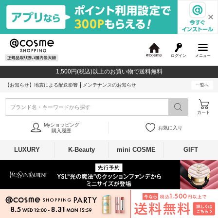
ログイン
メニュー
@
c
1,500円(税込)以上のお買い物で送料無料
o
s
【お知らせ】
地震による配送影響
メンテナンスのお知らせ
一覧へ
m
e
ブランド名・キーワードから探す
カート
Myショッピング
お気に入り
購入履歴
LUXURY
K-Beauty
mini COSME
GIFT