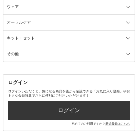
ウェア
ツィザー・毛抜き
絆創膏
ヘアバンド
柔軟剤
美容家電全て
眉・鼻毛・甘皮はさみ
その他ボディケアグッズ
ヘアカーラー
サニタリー・生理用品
フェイスケア美容家電
ルームフレグランス・ディフュー
オーラルケア
カミソリ
ヘッドマッサージブラシ
ボディケア美容家電
ウェア全て
角栓抜き
その他ヘア・ヘアケアグッズ
エッセンシャルオイル
ヘアケアスタイリング美容家電
インナー
ザー
ファンデーション・パウダーケー
キット・セット
アロマキャンドル
その他美容家電
レッグウェア
オーラルケア全て
化粧ポーチ・メイクボックス
お香・インセンス
その他ウェア
歯磨き粉
ス
その他
ミラー・鏡
消臭剤・芳香剤
歯ブラシ
キット・セット全て
詰替容器・アトマイザー
ファブリックミスト
デンタルフロス
スキンケアキット
その他メイクアップ・ケアグッズ
マスク・ティッシュ
マウスウォッシュ・スプレー
ベースメイクキット
その他全て
その他日用品・雑貨
口臭清涼・ケア剤
メイクアップキット
その他
ログイン
その他オーラルケア
ボディケアキット
ヘアケアキット
ログインいただくと、気になる商品を後から確認できる「お気に入り登録」やお
トクな会員特典でさらに便利にご利用いただけます！
その他キット・セット
ログイン
初めてのご利用ですか？
新規登録はこちら