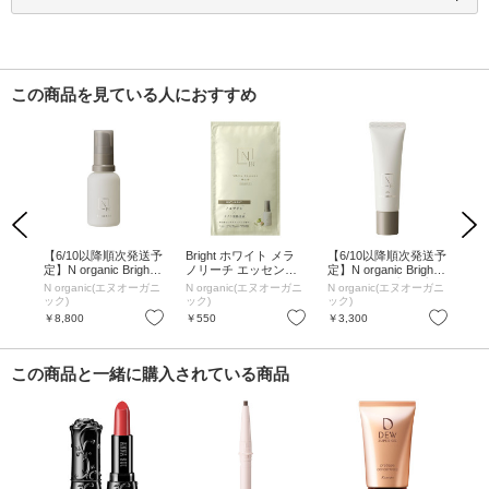
この商品を見ている人におすすめ
Previous
Next
化粧
【6/10以降順次発送予
Bright ホワイト メラ
【6/10以降順次発送予
薬
l /
定】N organic Bright
ノリーチ エッセンス
定】N organic Bright
ロー
ホワイト メラノリー
マスク / 単品 / 22ml
トーンアップUVプロ
N organic(エヌオーガニ
N organic(エヌオーガニ
N organic(エヌオーガニ
カ
チ エッセンス / 30ml
テクター / SPF30 / PA
ック)
ック)
ック)
+++ / 30g
お気に入り
お気に入り
お気に入り
￥8,800
￥550
￥3,300
￥1
この商品と一緒に購入されている商品