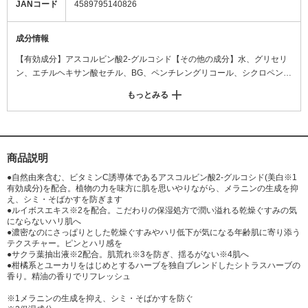
JANコード
4589795140826
成分情報
【有効成分】アスコルビン酸2-グルコシド【その他の成分】水、グリセリ
ン、エチルヘキサン酸セチル、BG、ペンチレングリコール、シクロペンタ
シロキサン、トリオクタン酸グリセリル、シュガースクワラン、ベヘニル
もっとみる
アルコール、PEG(30)、ステアリン酸PEG、硬化油、ステアリン酸ソルビ
タン、マカデミアナッツ油脂肪酸フィトステリル、トウキンセンカエキ
ス、カモミラエキス-1、モクツウ抽出液、サクラ葉抽出液、セージエキ
ス、アスパラサスリネアリスエキス、ジメチコン、水酸化K、カルボキシ
ビニルポリマー、飽和脂肪酸グリセリル、キサンタンガム、ビタミンE、
商品説明
無水ケイ酸、フェノキシエタノール、 香料
●自然由来含む、ビタミンC誘導体であるアスコルビン酸2-グルコシド(美白※1
有効成分)を配合。植物の力を味方に肌を思いやりながら、メラニンの生成を抑
え、シミ・そばかすを防ぎます
●ルイボスエキス※2を配合。こだわりの保湿処方で潤い溢れる乾燥ぐすみの気
にならないハリ肌へ
●濃密なのにさっぱりとした乾燥ぐすみやハリ低下が気になる年齢肌に寄り添う
テクスチャー。ピンとハリ感を
●サクラ葉抽出液※2配合。肌荒れ※3を防ぎ、揺るがない※4肌へ
●柑橘系とユーカリをはじめとするハーブを独自ブレンドしたシトラスハーブの
香り。精油の香りでリフレッシュ
※1メラニンの生成を抑え、シミ・そばかすを防ぐ