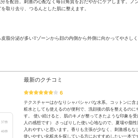
HA成分を配合。刺激の心配なく毎日角質をおだやかにケアします。ノ
どを取り去り、つるんとした肌に整えます。
ら皮脂分泌が多いTゾーンから顔の内側から外側に向かってやさし
最新のクチコミ
6
テクスチャーはかなりシャバシャバな水系。コットンに含
粧水としても使えるのが便利で、洗顔後の肌を整えるのに
す。 使い続けると、肌のキメが整ってきたような印象を受
37件
人の感想です） さっぱりした使い心地なので、夏場や脂性
入れやすいと思います。香りも主張が少なく、刺激感もなし
40件
使いやすい化粧水を探している方におすすめしたい一本です。 