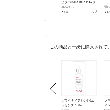
ビタC×AHA BHA PHA ク
ー
リーム / 20ml
ー<
BEAUSTA
明色
お気に入
￥550
￥1,
この商品と一緒に購入されて
ガラクナイアシン3.0エ
ブ
ッセンス / 60ml
ィント
manyo
Dint