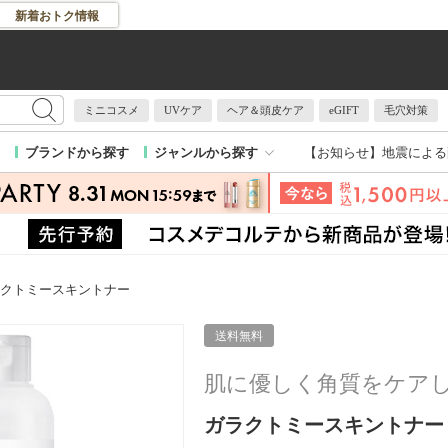
新着おトク情報
ミニコスメ
UVケア
ヘア＆頭皮ケア
eGIFT
毛穴対策
【お知らせ】
地震による
ブランドから探す
ジャンルから探す
ラクトミースキントナー
送料無料
肌に優しく角質をケア
ガラクトミースキントナー / 