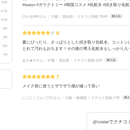
79件
#manyo #ガラクトミー #韓国コスメ #化粧水 #拭き取り化
67件
ひかる0901さん
35歳
混合肌
クチコミ投稿 796件
購入品
41件
9件
6
3件
夏にぴったり、さっぱりとした拭き取り化粧水。コットン
0件
とれて汚れもおちます！その後の導入化粧水もしっかり入
7件
あさ★41さん
47歳
混合肌
クチコミ投稿 42件
購入品
7
メイク前に使うとザラザラ感が減って良い
にこにこりんご2525さん
23歳
敏感肌
クチコミ投稿 17件
購
@cosmeでクチ