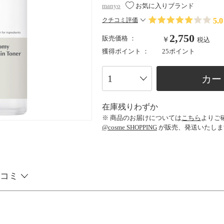
manyo
お気に入りブランド
5.0
クチコミ評価
2,750
販売価格 ：
￥
税込
獲得ポイント ：
25ポイント
カー
在庫残りわずか
※ 商品のお届けについては
こちら
よりご
@cosme SHOPPING
が販売、発送いたしま
コミ