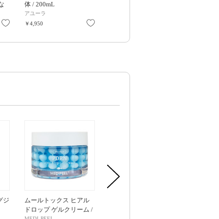
かな
体 / 200mL
30mL
イリーカイ
り
ント トライア
アユーラ
チャントアチャーム
ダーマロジカ(derm
4g
お気に入り
お気に入り
お気に入り
￥4,950
￥3,080
￥550
グジ
ムールトックス ヒアル
クチュールリップティン
【アウトレ
ドロップ ゲルクリーム /
トグレイズ / 03チリンチ
ナイアシン2
50g
リン / 5.5g
ス / 50ml
MEDI-PEEL
espoir
manyo