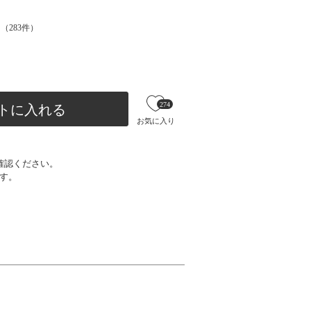
（
283
件）
274
トに入れる
お気に入り
確認ください。
す。