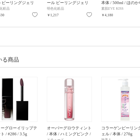
ル ピーリングジェリ
ール ピーリングジェリ
本体 / 500ml / ほの
炭タイプ> / 180ml
ー / 180ml / ミックスフ
オレンジレモンの香
化粧品
明色化粧品
素肌EVE KISS
ルーツの香り
り
お気に入り
お気に入り
430
￥1,217
￥4,180
いる商品
ラーグローイリップテ
オーバーグロウティント
コラーゲンピーリン
 / #286 / 3.5g
/ 本体 / ハミングピンク /
ェル / 本体 / 270g
3g / ツヤ
o
エチュード
旅美人