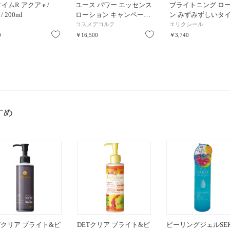
イムR アクア e /
ユース パワー エッセンス
ブライトニング ロ
 / 200ml
ローション キャンペー…
ン みずみずしいタイ
コスメデコルテ
エリクシール
お気に入り
お気に入り
0
￥16,500
￥3,740
すめ
Tクリア ブライト&ピ
DETクリア ブライト&ピ
ピーリングジェルSEK