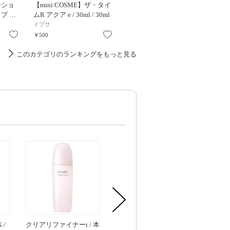
ーショ
【mini COSME】ザ・タイ
ブライトニング ローショ
リセットク
プ …
ムR アクア e / 30ml / 30ml
ン ca / 150mL / 詰替え / …
/ 本体
イプサ
エリクシール
ベネフィ
お気に入り
お気に入り
お気に入り
￥500
￥3,300
￥4,400
このカテゴリのランキングをもっと見る
 /
クリアリファイナーt / 本
ピールケアオイル /
【お1人様一