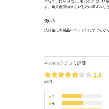
角質ケアにAHA成分, 毛穴ケアにB
す。角質老廃物除去や毛穴の黒ずみな
使い方
洗顔後に本製品をコットンにつけてか
@cosmeクチコミ評価
5.0
(283件)
7
6