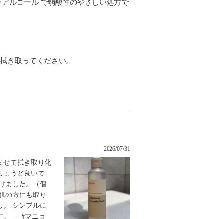
ンアルコール で弱酸性のやさしい処方で
く拭き取ってください。
2026/07/31
ませて拭き取り化
ちょうど良いで
けました。（個
肌の方にも取り
。 シンプルに
--- #マニョ