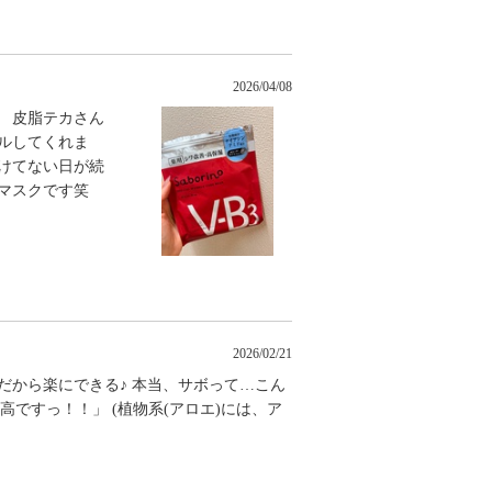
2026/04/08
 皮脂テカさん
ルしてくれま
けてない日が続
マスクです笑
2026/02/21
だから楽にできる♪ 本当、サボって…こん
の高ですっ！！」 (植物系(アロエ)には、ア