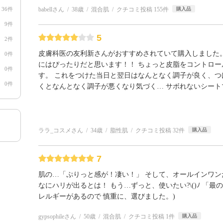
36件
babellさん
38歳
混合肌
クチコミ投稿 155件
購入品
9件
5
2件
皮膚科医の友利新さんがおすすめされていて購入しました。
0件
にはぴったりだと思います！！ ちょっと皮脂をコントロー
0件
す。 これをつけた当日と翌日はなんとなく調子が良く、つ
0件
くとなんとなく調子が悪くなり気づく… サボれないシート
ララ_コスメさん
34歳
脂性肌
クチコミ投稿 32件
購入品
7
肌の…「ぷりっと感が！凄い！」 そして、オールインワン
なにハリが出るとは！ もう…ずっと、使いたい?\()ﾉ 「最
レルギーがあるので 慎重に、選びました。)
gypsophileさん
50歳
混合肌
クチコミ投稿 1件
購入品