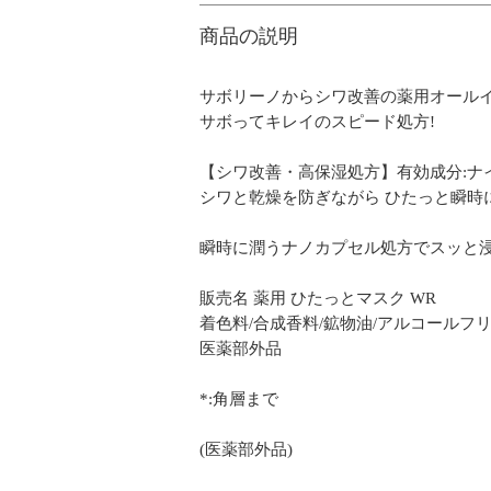
商品の説明
サボリーノからシワ改善の薬用オールイ
サボってキレイのスピード処方!
【シワ改善・高保湿処方】有効成分:ナ
シワと乾燥を防ぎながら ひたっと瞬時
瞬時に潤うナノカプセル処方でスッと浸
販売名 薬用 ひたっとマスク WR
着色料/合成香料/鉱物油/アルコールフ
医薬部外品
*:角層まで
(医薬部外品)