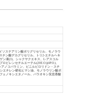
、ジイソステアリン酸ポリグリセリル、モノラウ
チン酸デカグリセリル、トリ2-エチルヘキ
ン液(3)、シャクヤクエキス、L-アスコル
セチルエーテル(20E.O.)(4P.O.)、
シアノコバラミン、ビニルピロリドン・スチ
キシエチレン硬化ヒマシ油、モノラウリン酸ポ
酸、フェノキシエタノール、パラオキシ安息香酸