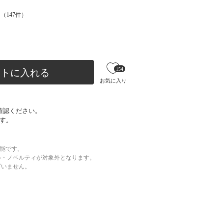
（
147
件）
154
ートに入れる
お気に入り
確認ください。
す。
可能です。
ル・ノベルティが対象外となります。
ざいません。