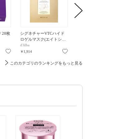
 28枚
シグネチャーVTCハイド
ダイブインマスク / 3枚 / 3
ハイドラA
ロゲルマスク(エイトシ…
枚
本体 / 
d'Alba
Torriden
ルルルン
お気に入り
お気に入り
お気に入り
￥1,914
￥825
￥2,420
このカテゴリのランキングをもっと見る