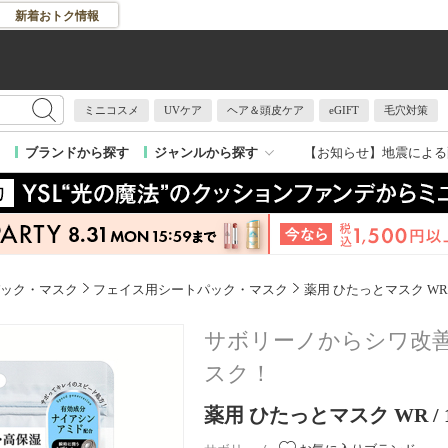
新着おトク情報
ミニコスメ
UVケア
ヘア＆頭皮ケア
eGIFT
毛穴対策
【お知らせ】
地震による
ブランドから探す
ジャンルから探す
ック・マスク
フェイス用シートパック・マスク
薬用 ひたっとマスク WR
サボリーノからシワ改
スク！
薬用 ひたっとマスク WR / 