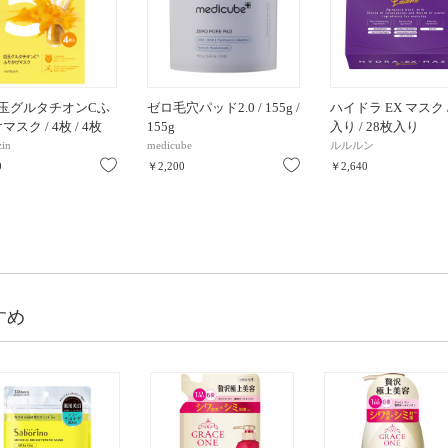
白玉グルタチオンCふ
ゼロ毛穴パッド2.0 / 155g /
ハイドラ EX マスク /
スク / 4枚 / 4枚
155g
入り / 28枚入り
in
medicube
ルルルン
お気に入り
お気に入り
0
￥2,200
￥2,640
すめ