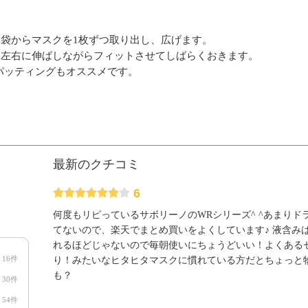
。袋からマスクを1枚ずつ取り出し、広げます。
、左右に伸ばしながらフィットさせてしばらくおきます。
でパッティングもオススメです。
最新のクチコミ
6
何度もリピっているサボリーノのWRシリーズ^ ^あまりド
てないので、楽天でまとめ買いをよくしています♪ 液含み
れるほどじゃないので毎朝使いにちょうどいい！よくあるセラ
16件
り！みたいなヒタヒタマスクに慣れている方だとちょっと
も？
30件
54件