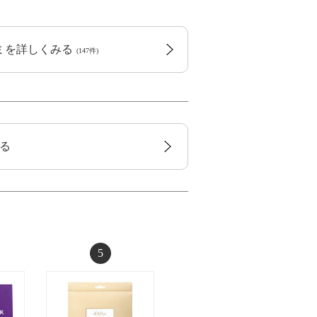
コミを詳しくみる
(147件)
る
5
6