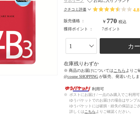
サボリーノ
お気に入りブランド
4.8
クチコミ評価
770
販売価格 ：
￥
税込
獲得ポイント ：
7ポイント
カ
在庫残りわずか
※ 商品のお届けについては
こちら
よりご
@cosme SHOPPING
が販売、発送いたしま
利用可
※
ポストにお届け / 一点のみ購入でご利用
ゆうパケットでのお届けの場合はサンプ
ゆうパケットには破損・紛失の保証はご
詳しくは
こちら
よりご確認ください。