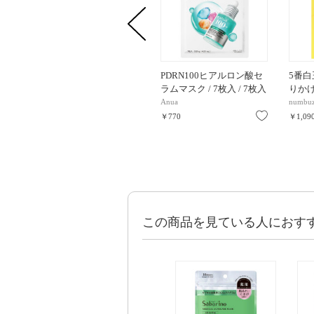
PDRN100ヒアルロン酸セ
5番
ラムマスク / 7枚入 / 7枚入
りかけマ
Anua
numbuz
お気に入り
￥770
￥1,09
この商品を見ている人におす