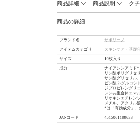
商品詳細
商品説明
クチ
商品の詳細
ブランド名
サボリーノ
アイテムカテゴリ
スキンケア・基礎
サイズ
10枚入り
成分
ナイアシンアミド*
リン酸ポリグリセ
サン酸グリセリル、
ビン酸 2-グルコシ
ジプロピレングリコ
レン共重合体エマル
リオキシエチレンソ
メチル、アクリル
*は「有効成分」、
JANコード
4515061189633