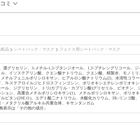
コミ
化粧品
シートパック・マスク
フェイス用シートパック・マスク
、濃グリセリン、3-メチル-1,3-ブタンジオール、1,3-ブチレングリコール
リル、イソステアリン酸、クエン酸ナトリウム、クエン酸、精製水、モノミリス
メチルフェニルポリシロキサン、ヒアルロン酸ナトリウム(2)、水溶性コラーゲ
ド、N-ステアロイルジヒドロスフィンゴシン、ポリオキシエチレンポリオキシプロピレン
ール、ジグリセリン、トリ(カプリル・カプリン酸)グリセリル、ビオチン、
ション、高重合メチルポリシロキサン(1)、メチルポリシロキサン、ポリオ
ルビタン(20E.O.)、エデト酸二ナトリウム、水酸化カリウム、DL-リンゴ
酸・メタクリル酸アルキル共重合体、キサンタンガム
無表示は「その他の成分」