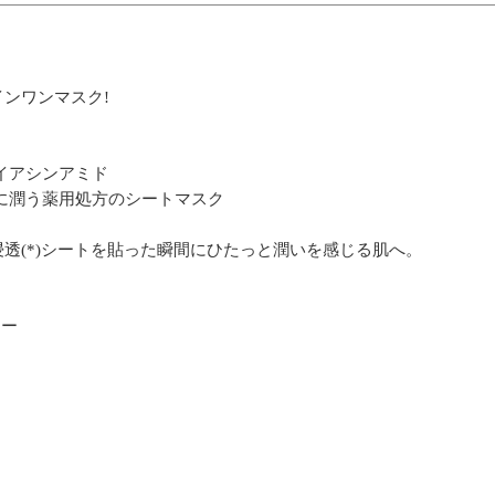
ンワンマスク!
イアシンアミド
に潤う薬用処方のシートマスク
透(*)シートを貼った瞬間にひたっと潤いを感じる肌へ。
リー