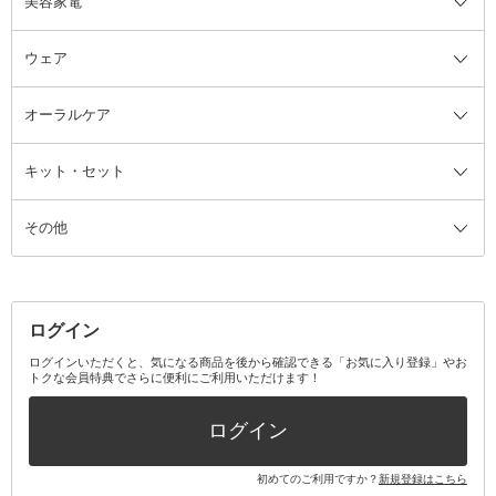
美容家電
ブラシ・チップ
かかと・角質ケアグッズ
ヘアゴム
日用品・雑貨全て
二重まぶた用アイテム
エクササイズ器具・グッズ
ヘアピン・ヘアクリップ
洗剤
ウェア
ツィザー・毛抜き
絆創膏
ヘアバンド
柔軟剤
美容家電全て
眉・鼻毛・甘皮はさみ
その他ボディケアグッズ
ヘアカーラー
サニタリー・生理用品
フェイスケア美容家電
ルームフレグランス・ディフュー
オーラルケア
カミソリ
ヘッドマッサージブラシ
ボディケア美容家電
ウェア全て
角栓抜き
その他ヘア・ヘアケアグッズ
エッセンシャルオイル
ヘアケアスタイリング美容家電
インナー
ザー
ファンデーション・パウダーケー
キット・セット
アロマキャンドル
その他美容家電
レッグウェア
オーラルケア全て
化粧ポーチ・メイクボックス
お香・インセンス
その他ウェア
歯磨き粉
ス
その他
ミラー・鏡
消臭剤・芳香剤
歯ブラシ
キット・セット全て
詰替容器・アトマイザー
ファブリックミスト
デンタルフロス
スキンケアキット
その他メイクアップ・ケアグッズ
マスク・ティッシュ
マウスウォッシュ・スプレー
ベースメイクキット
その他全て
その他日用品・雑貨
口臭清涼・ケア剤
メイクアップキット
その他
ログイン
その他オーラルケア
ボディケアキット
ヘアケアキット
ログインいただくと、気になる商品を後から確認できる「お気に入り登録」やお
トクな会員特典でさらに便利にご利用いただけます！
その他キット・セット
ログイン
初めてのご利用ですか？
新規登録はこちら