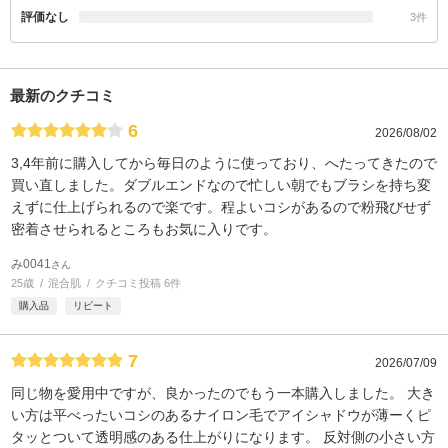
評価なし
3件
最新のクチコミ
6
2026/08/02
3,4年前に購入してから毎日のように使っており、へたってきたので
買い直しました。ダブルエンドなので忙しい朝でもブラシを持ち変
えずに仕上げられるので楽です。程よいコシがあるので粉飛びせず
密着させられるところもお気に入りです。
み0041
さん
25歳
混合肌
クチコミ投稿 6件
購入品
リピート
7
2026/07/09
同じ物を愛用中ですが、良かったのでもう一本購入しました。 大き
い方は平べったいコシのあるナイロン毛でアイシャドウが薄ーくピ
タッとついて透明感のある仕上がりになります。 反対側の小さい方