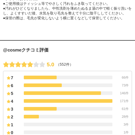
●ご使用後はティッシュ等でやさしく汚れをふき取ってください。
●汚れがひどくなりましたら、中性洗剤を薄めたぬるま湯の中で軽く振り洗いを
し、よくすすいだ後、水気を取り毛先を整えて十分に陰干ししてください。
●保管の際は、毛先が変化しないよう横に置くなどして保管してください。
@cosmeクチコミ評価
5.0
（552件）
7
66件
6
73件
5
146件
4
171件
3
61件
2
28件
1
3件
0
1件