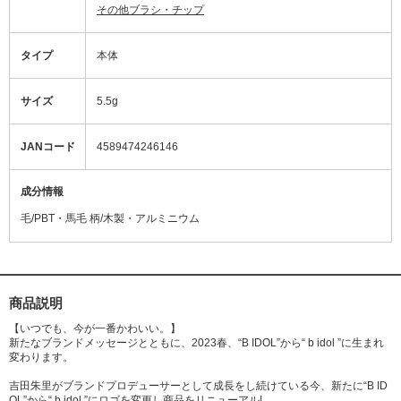
その他ブラシ・チップ
タイプ
本体
サイズ
5.5g
JANコード
4589474246146
成分情報
毛/PBT・馬毛 柄/木製・アルミニウム
商品説明
【いつでも、今が一番かわいい。】
新たなブランドメッセージとともに、2023春、“B IDOL”から“ b idol ”に生まれ
変わります。
吉田朱里がブランドプロデューサーとして成長をし続けている今、新たに“B ID
OL”から“ b idol ”にロゴを変更し商品をリニューアル!