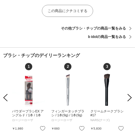
この商品にクチコミする
その他ブラシ・チップの商品一覧をみる
b idolの商品一覧をみる
ブラシ・チップのデイリーランキング
1
2
3
Previous
Next
ラシ
パウダーブラシEX ア
フィンガータッチブラ
クリームチークブラシ
パウ
 ピ
ングルド / 1本 / 1本
シ / 1本(9g) / 1本(9g)
#17
個 
ロージーローザ
ロージーローザ
NARS(ナーズ)
ロ
お気に入り
お気に入り
お気に入り
￥1,980
￥660
￥5,830
￥2