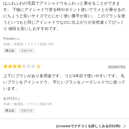
はふわふわの毛質でアイシャドウをふわっと乗せることができま
す。 下瞼にアイシャドウ塗る時やポイント使いでラメとか乗せるの
にちょうど良いサイズでとにかく使い勝手が良い。 このブラシを使
うといつもと同じアイシャドウなのに仕上がりが全然違くてびっく
り 値段も安いしおすすめです。
Freude
さん
45歳
乾燥肌
クチコミ投稿 72件
購入品
リピート
4
2026/07/01
上下にブラシがあり多用途です。 リピ4本目で使いやすいです。 丸
いブラシをアイシャドウ、 平たいブラシをノーズシャドウに使って
います。
あ2619
さん
25歳
敏感肌
クチコミ投稿 5件
購入品
リピート
@cosmeでクチコミを詳しくみる
(552件)