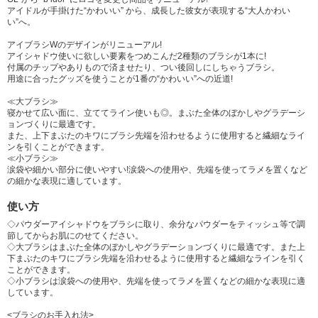
アイドルが手掛けた“かわいい” から、成長した彼女が表現する“大人かわい
い”へ。
アイブラシWのデザインがリニューアル!
アイシャドウ使いに欲しい要素をつめこんだ2種類のブラシが1本に!
付属のチップやありもので済ませたり、つい後回しにしちゃうブラシ。
用途に合ったグッズを使うことが1番の“かわいい”への近道!
≪大ブラシ≫
寝かせて広い面に、立ててライン使いも◎。まぶた全体のぼかしやグラデーシ
ョンづくりに最適です。
また、上下まぶたのキワにブラシ先端を沿わせるように使用すると繊細なライ
ンを引くことができます。
≪小ブラシ≫
涙袋や細かい部分に使いやすい!涙袋への使用や、先端を使ってラメを置くなど
の細かな表現に適しています。
使い方
◇パウダーアイシャドウをブラシに取り、余分なパウダーをティッシュ等で調
節してからお肌にのせてください。
◇大ブラシはまぶた全体のぼかしやグラデーションづくりに最適です。また上
下まぶたのキワにブラシ先端を沿わせるように使用すると繊細なラインを引く
ことができます。
◇小ブラシは涙袋への使用や、先端を使ってラメを置くなどの細かな表現に適
しています。
<ブラシのお手入れ法>