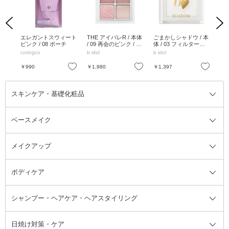
Previous
Next
 本体
エレガントスウィート
THE アイパレR / 本体
ごまかしシャドウ / 本
TH
 /
ピンク / 08 ポーチ
/ 09 再会のピンク / 7.
体 / 03 フィルターク
/ 
6g
リア / 0.7g
8g
coringco
b idol
b idol
b id
お気に入り
お気に入り
お気に入り
￥990
￥1,980
￥1,397
￥1
スキンケア・基礎化粧品
ベースメイク
スキンケア・基礎化粧品全て
クレンジング
メイクアップ
洗顔料
ベースメイク全て
化粧水
化粧下地・コントロールカラー
ボディケア
美容液
BBクリーム
メイクアップ全て
乳液
CCクリーム
マスカラ・マスカラ下地
ボディソープ・ハンドソープ・石
シャンプー・ヘアケア・ヘアスタイリング
オールインワン化粧品
コンシーラー
まつげ美容液
ボディケア全て
フェイスクリーム
ファンデーション
つけまつげ
けん
シャンプー・ヘアケア・ヘアスタ
日焼け対策・ケア
フェイスオイル・バーム
フェイスパウダー
アイシャドウ
ボディケア
化粧液
その他ベースメイク
アイシャドウベース
ハンドケア
シャンプー・コンディショナー
イリング全て