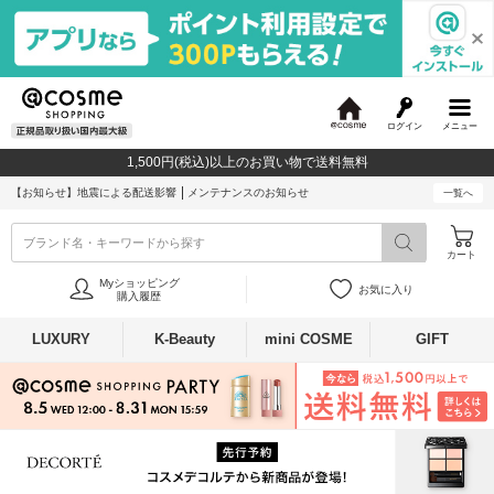
ログイン
メニュー
@
c
1,500円(税込)以上のお買い物で送料無料
o
s
【お知らせ】
地震による配送影響
メンテナンスのお知らせ
一覧へ
m
e
ブランド名・キーワードから探す
カート
Myショッピング
お気に入り
購入履歴
LUXURY
K-Beauty
mini COSME
GIFT