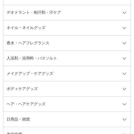
デオドラント・制汗剤・汗ケア
ブースター・導入液
アイブロウ・眉マスカラ
レッグ・フットケア
洗い流さないトリートメント
日焼け対策・ケア全て
シートパック・マスク
アイライナー
ネック・デコルテケア
ヘアパック・ヘアマスク
日焼け止め
デオドラント・制汗剤・汗ケア全
ボディ用デオドラント・制汗剤・
ネイル・ネイルグッズ
洗い流すパック・マスク
チーク
バストケア
ヘアスタイリング剤
サンオイル・タンニング
アイクリーム・アイケア
口紅・リップグロス
ヒップケア
ヘアカラー・カラーリング
アフターサンケア
て
汗ケア
フット用デオドラント・制汗剤・
香水・ヘアフレグランス
リップクリーム・リップケア
ハイライト・シェーディング
ネイルケア
頭皮ケア・育毛剤
その他日焼け対策・UVケア
ネイル・ネイルグッズ全て
ゴマージュ・ピーリング
その他メイクアップ
ネイルケアグッズ
パーマ液
マニキュア
汗ケア
その他シャンプー・ヘアケア・ヘ
入浴剤・浴用料・バスソルト
顔用マッサージ料
脱毛・除毛ケア
ジェルネイル
香水・ヘアフレグランス全て
その他スキンケア
その他ボディケア
ネイルアートグッズ
香水
アスタイリング
メイクアップ・ケアグッズ
リムーバー・除光液
フレグランスミスト
入浴剤・浴用料・バスソルト全て
ヘアフレグランス
入浴剤・浴用料
ボディケアグッズ
その他香水・ヘアフレグランス
バスソルト
メイクアップ・ケアグッズ全て
パフ・スポンジ
ヘア・ヘアケアグッズ
コットン・綿棒
ボディケアグッズ全て
あぶらとり紙
ボディ・バスグッズ
日用品・雑貨
洗顔グッズ
マッサージ・ボディケアグッズ
ヘア・ヘアケアグッズ全て
ビューラー
アイケアグッズ
ヘアブラシ