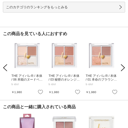
このカテゴリのランキングをもっとみる
この商品を見ている人におすすめ
Previous
Next
 本
THE アイパレR / 本体
THE アイパレR / 本体
THE アイパレR / 本体
1m
RO
/ 06 本能のヌードベー
/ 03 秘密のオレンジ /
/ 01 本命のブラウン /
体 
ープ
ジュ / 8g
8g
8g
プ(
b idol
b idol
b idol
b id
お気に入り
お気に入り
お気に入り
￥1,980
￥1,980
￥1,980
￥1
この商品と一緒に購入されている商品