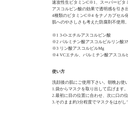
速攻性生ビタミンC※1、スーパービタミン
アスコルビン酸の効果で透明感を引き
4種類のビタミンC※4 をナノカプセ
肌へのやさしさも考えた防腐剤不使用
※1 3-O-エチルアスコルビン酸
※2 パルミチン酸アスコルビルリン酸3
※3 リン酸アスコルビルMg
※4 VCエチル、パルミチン酸アスコル
使い方
洗顔後の肌にご使用下さい。朝晩お使
1.袋からマスクを取り出して広げます
2.最初に目の位置に合わせ、次に口の
3.そのまま約3分程度でマスクをはが