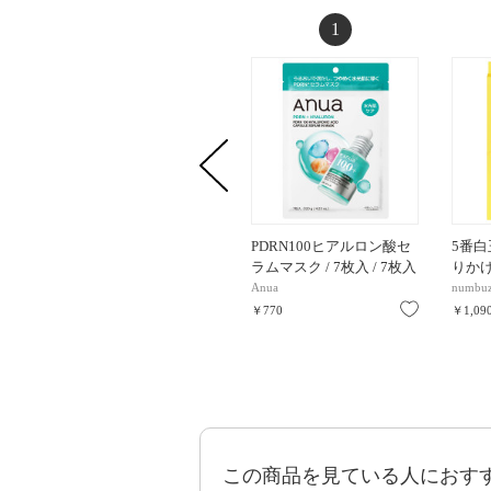
1
PDRN100ヒアルロン酸セ
5番
ラムマスク / 7枚入 / 7枚入
りかけマ
Anua
numbuz
お気に入り
￥770
￥1,09
この商品を見ている人におす