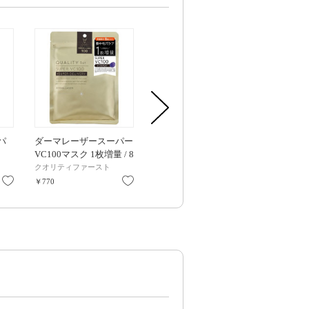
パ
ダーマレーザースーパー
ダーマレーザー スーパ
ダーマレーザ
VC100マスク 1枚増量 / 8
ーVC100ローション(し
ーVC100ロ
枚
っとり) / 本体 / 240ml
っぱり) / 本体 
クオリティファースト
クオリティファースト
クオリティフ
お気に入り
お気に入り
お気に入り
￥770
￥1,650
￥1,650