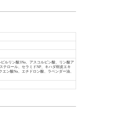
ルビルリン酸3Na、アスコルビン酸、リン酸ア
ステロール、セラミドNP、キハダ樹皮エキ
、クエン酸Na、エチドロン酸、ラベンダー油、