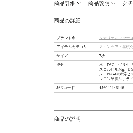
商品詳細
商品説明
クチ
商品の詳細
ブランド名
クオリティファースト /
アイテムカテゴリ
スキンケア・基礎
サイズ
7枚
成分
水、DPG、グリセ
スコルビルMg、B
ス、PEG-60水
レモン果皮油、ラ
JANコード
4560401461481
商品の説明