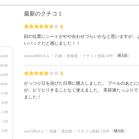
最新のクチコミ
6
顔の位置にシートがやや合わせづらいかなと思いますが、
いパックだと感じました！！
mimimi0605さん
21歳
乾燥肌
クチコミ投稿 44件
購入品
260件
383件
5
541件
がっつり日を浴びた日用に購入しました。 プールのあとに
296件
が、ヒリヒリすることなく使えました。 美容液たっぷりで
113件
ました！
26件
11件
1件
15件
yuu5108さん
36歳
混合肌
クチコミ投稿 136件
購入品