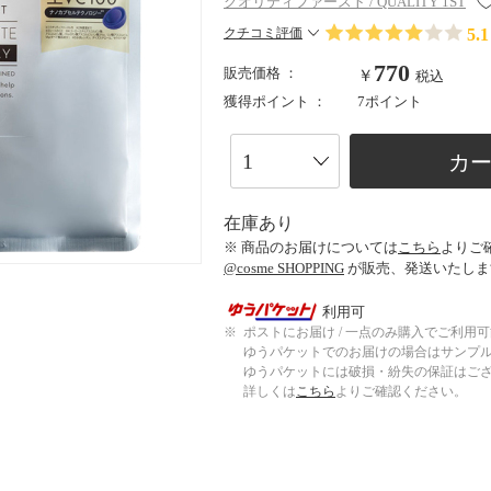
クオリティファースト / QUALITY 1ST
5.1
クチコミ評価
770
販売価格 ：
￥
税込
獲得ポイント ：
7ポイント
カ
在庫あり
※ 商品のお届けについては
こちら
よりご
@cosme SHOPPING
が販売、発送いたしま
利用可
※
ポストにお届け / 一点のみ購入でご利用
ゆうパケットでのお届けの場合はサンプ
ゆうパケットには破損・紛失の保証はご
詳しくは
こちら
よりご確認ください。