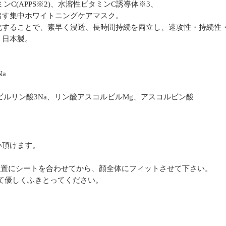
C(APPS※2)、水溶性ビタミンC誘導体※3、
出す集中ホワイトニングケアマスク。
ル化することで、素早く浸透、長時間持続を両立し、速攻性・持続性
。日本製。
Na
ビルリン酸3Na、リン酸アスコルビルMg、アスコルビン酸
い頂けます。
。
位置にシートを合わせてから、顔全体にフィットさせて下さい。
して優しくふきとってください。