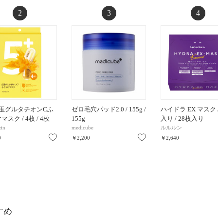
2
3
4
白玉グルタチオンCふ
ゼロ毛穴パッド2.0 / 155g /
ハイドラ EX マスク /
スク / 4枚 / 4枚
155g
入り / 28枚入り
in
medicube
ルルルン
お気に入り
お気に入り
0
￥2,200
￥2,640
すめ