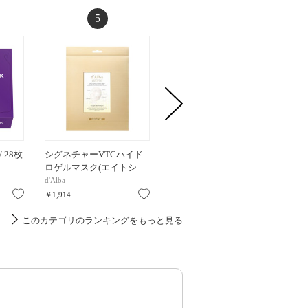
5
6
 28枚
シグネチャーVTCハイド
ダイブインマスク / 3枚 / 3
ハイドラA
ロゲルマスク(エイトシ…
枚
本体 / 
d'Alba
Torriden
ルルルン
お気に入り
お気に入り
お気に入り
￥1,914
￥825
￥2,420
このカテゴリのランキングをもっと見る