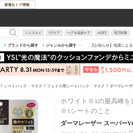
新着おトク情報
ミニコスメ
UVケア
ヘア＆頭皮ケア
eGIFT
毛穴対策
【お知らせ】
地震による
ブランドから探す
ジャンルから探す
シートパック・マスク
フェイス用シートパック・マスク
ダーマレーザー
ホワイト※1の最高峰
※1シートのこと
ダーマレーザー スーパーVC1