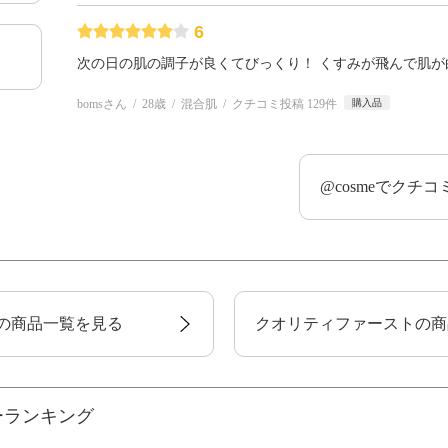
6
次の日の肌の調子が良くてびっくり！ くすみが飛んで肌が
bomsさん
28歳
混合肌
クチコミ投稿 129件
購入品
@cosmeでクチ
の商品一覧を見る
クオリティファーストの商
ーランキング