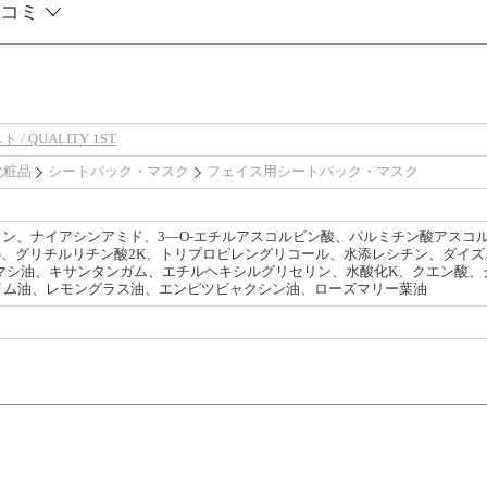
コミ
 QUALITY 1ST
化粧品
シートパック・マスク
フェイス用シートパック・マスク
リン、ナイアシンアミド、3―O-エチルアスコルビン酸、パルミチン酸アスコ
G、グリチルリチン酸2K、トリプロピレングリコール、水添レシチン、ダイズ
添ヒマシ油、キサンタンガム、エチルヘキシルグリセリン、水酸化K、クエン酸
イム油、レモングラス油、エンピツビャクシン油、ローズマリー葉油