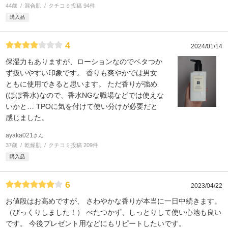
44歳
混合肌
クチコミ投稿 94件
購入品
4
2024/01/14
保湿力もありますが、ローションなのでベタつか
ず扱いやすい印象です。 香りも爽やかでは男女
ともに使用できると思います。 ただ香りが強め
(ほぼ香水)なので、香水NGな職場などでは使えな
いかと… TPOに気を付けて使い分けが必要だと
感じました。
ayaka021
さん
37歳
乾燥肌
クチコミ投稿 209件
購入品
6
2023/04/22
お値段はお高めですが、 さわやかな香りが本当に一日中続きます。
（びっくりしました！） べたつかず、しっとりして使い心地も良い
です。 今後プレゼント用などにもリピートしたいです。