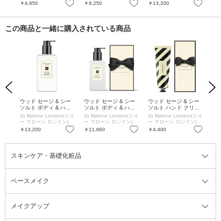
お気に入り
お気に入り
お気に入り
￥4,950
￥8,250
￥13,200
￥2
この商品と一緒に購入されている商品
Previous
Next
ウッド セージ & シー
ウッド セージ & シー
ウッド セージ & シー
ジ
ソルト ボディ & ハン
ソルト ボディ & ハン
ソルト ハンド クリー
アリ
ド ウォッシュ / 500m
ド ローション / 250m
ム / 30mL
SPF
Jo Malone London(ジョ
Jo Malone London(ジョ
Jo Malone London(ジョ
SK-
L
L
g
ー マローン ロンドン)
ー マローン ロンドン)
ー マローン ロンドン)
お気に入り
お気に入り
お気に入り
￥13,200
￥11,660
￥4,400
￥1
スキンケア・基礎化粧品
ベースメイク
スキンケア・基礎化粧品全て
クレンジング
メイクアップ
洗顔料
ベースメイク全て
化粧水
化粧下地・コントロールカラー