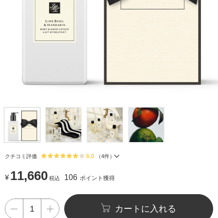
6.0
クチコミ評価
（
4
件）
11,660
¥
106
ポイント獲得
税込
カートに入れる