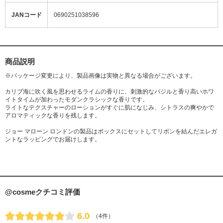
JANコード
0690251038596
商品説明
※パッケージ変更により、製品画像は実物と異なる場合がございます。
カリブ海に吹く風を思わせるライムの香りに、刺激的なバジルと香り高いホワ
イトタイムが加わったモダンクラシックな香りです。
ライトなテクスチャーのローションがすぐに肌になじみ、シトラスの爽やかで
アロマティックな香りを残します。
ジョー マローン ロンドンの製品はボックスにセットしてリボンを結んだエレガ
ントなラッピングでお届けします。
@cosmeクチコミ評価
6.0
（4件）