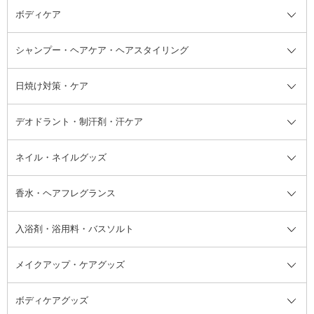
ボディケア
美容液
BBクリーム
メイクアップ全て
乳液
CCクリーム
マスカラ・マスカラ下地
ボディソープ・ハンドソープ・石
シャンプー・ヘアケア・ヘアスタイリング
オールインワン化粧品
コンシーラー
まつげ美容液
ボディケア全て
フェイスクリーム
ファンデーション
つけまつげ
けん
シャンプー・ヘアケア・ヘアスタ
日焼け対策・ケア
フェイスオイル・バーム
フェイスパウダー
アイシャドウ
ボディケア
化粧液
その他ベースメイク
アイシャドウベース
ハンドケア
シャンプー・コンディショナー
イリング全て
デオドラント・制汗剤・汗ケア
ブースター・導入液
アイブロウ・眉マスカラ
レッグ・フットケア
洗い流さないトリートメント
日焼け対策・ケア全て
シートパック・マスク
アイライナー
ネック・デコルテケア
ヘアパック・ヘアマスク
日焼け止め
デオドラント・制汗剤・汗ケア全
ボディ用デオドラント・制汗剤・
ネイル・ネイルグッズ
洗い流すパック・マスク
チーク
バストケア
ヘアスタイリング剤
サンオイル・タンニング
アイクリーム・アイケア
口紅・リップグロス
ヒップケア
ヘアカラー・カラーリング
アフターサンケア
て
汗ケア
フット用デオドラント・制汗剤・
香水・ヘアフレグランス
リップクリーム・リップケア
ハイライト・シェーディング
ネイルケア
頭皮ケア・育毛剤
その他日焼け対策・UVケア
ネイル・ネイルグッズ全て
ゴマージュ・ピーリング
その他メイクアップ
ネイルケアグッズ
パーマ液
マニキュア
汗ケア
その他シャンプー・ヘアケア・ヘ
入浴剤・浴用料・バスソルト
顔用マッサージ料
脱毛・除毛ケア
ジェルネイル
香水・ヘアフレグランス全て
その他スキンケア
その他ボディケア
ネイルアートグッズ
香水
アスタイリング
メイクアップ・ケアグッズ
リムーバー・除光液
フレグランスミスト
入浴剤・浴用料・バスソルト全て
ヘアフレグランス
入浴剤・浴用料
ボディケアグッズ
その他香水・ヘアフレグランス
バスソルト
メイクアップ・ケアグッズ全て
パフ・スポンジ