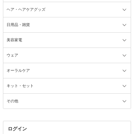
ヘア・ヘアケアグッズ
コットン・綿棒
ボディケアグッズ全て
あぶらとり紙
ボディ・バスグッズ
日用品・雑貨
洗顔グッズ
マッサージ・ボディケアグッズ
ヘア・ヘアケアグッズ全て
ビューラー
アイケアグッズ
ヘアブラシ
美容家電
ブラシ・チップ
かかと・角質ケアグッズ
ヘアゴム
日用品・雑貨全て
二重まぶた用アイテム
エクササイズ器具・グッズ
ヘアピン・ヘアクリップ
洗剤
ウェア
ツィザー・毛抜き
絆創膏
ヘアバンド
柔軟剤
美容家電全て
眉・鼻毛・甘皮はさみ
その他ボディケアグッズ
ヘアカーラー
サニタリー・生理用品
フェイスケア美容家電
ルームフレグランス・ディフュー
オーラルケア
カミソリ
ヘッドマッサージブラシ
ボディケア美容家電
ウェア全て
角栓抜き
その他ヘア・ヘアケアグッズ
エッセンシャルオイル
ヘアケアスタイリング美容家電
インナー
ザー
ファンデーション・パウダーケー
キット・セット
アロマキャンドル
その他美容家電
レッグウェア
オーラルケア全て
化粧ポーチ・メイクボックス
お香・インセンス
その他ウェア
歯磨き粉
ス
その他
ミラー・鏡
消臭剤・芳香剤
歯ブラシ
キット・セット全て
詰替容器・アトマイザー
ファブリックミスト
デンタルフロス
スキンケアキット
その他メイクアップ・ケアグッズ
マスク・ティッシュ
マウスウォッシュ・スプレー
ベースメイクキット
その他全て
その他日用品・雑貨
口臭清涼・ケア剤
メイクアップキット
その他
ログイン
その他オーラルケア
ボディケアキット
ヘアケアキット