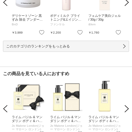
Previous
Next
チュ
デリケートゾーン 黒
ボディミルク ブライ
フェムケア美白ジェル
マ
ィス
ずみ 除去 アンダーア
トニング&エイジング
/ 30g / 30g
/ 
無香料
ームクリーム / 100ml
ケア(医薬部外品) / 25
ロー
BnD
ファンケル
&fem
ヴ
(100g) / 本体 / 100ml
0g / ポンプタイプ / 25
ml
(100g)
0g
お気に入り
お気に入り
お気に入り
￥3,989
￥2,200
￥1,760
￥4
このカテゴリのランキングをもっとみる
この商品を見ている人におすすめ
Previous
Next
ペア
ライム バジル & マン
ライム バジル & マン
ライム バジル & マン
ライ
バス
ダリン ボディ & ハン
ダリン ボディ & ハン
ダリン ボディ & ハン
ダリ
ド ウォッシュ / 100m
ド ウォッシュ / 250ml
ド ウォッシュ / 500m
L
n(ジョ
Jo Malone London(ジョ
Jo Malone London(ジョ
Jo Malone London(ジョ
Jo 
L
L
ン)
ー マローン ロンドン)
ー マローン ロンドン)
ー マローン ロンドン)
ー 