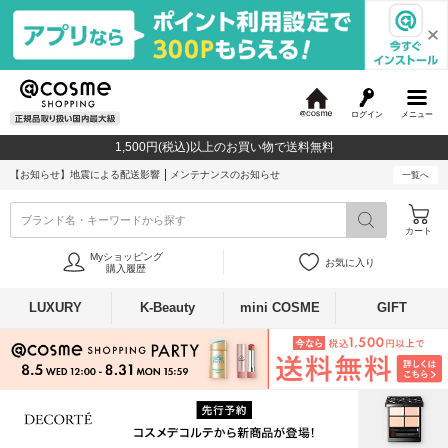
ログイン
メニュー
@
c
1,500円(税込)以上のお買い物で送料無料
o
s
【お知らせ】
地震による配送影響
メンテナンスのお知らせ
一覧へ
m
e
ブランド名・キーワードから探す
カート
Myショッピング
お気に入り
購入履歴
LUXURY
K-Beauty
mini COSME
GIFT