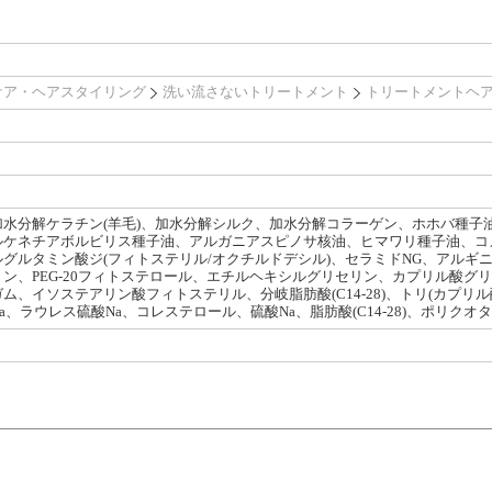
ケア・ヘアスタイリング
洗い流さないトリートメント
トリートメントヘ
水分解ケラチン(羊毛)、加水分解シルク、加水分解コラーゲン、ホホバ種子
ルケネチアボルビリス種子油、アルガニアスピノサ核油、ヒマワリ種子油、コメ
グルタミン酸ジ(フィトステリル/オクチルドデシル)、セラミドNG、アルギ
、PEG-20フィトステロール、エチルヘキシルグリセリン、カプリル酸グリセリル、
ム、イソステアリン酸フィトステリル、分岐脂肪酸(C14-28)、トリ(カプリ
、ラウレス硫酸Na、コレステロール、硫酸Na、脂肪酸(C14-28)、ポリクオ