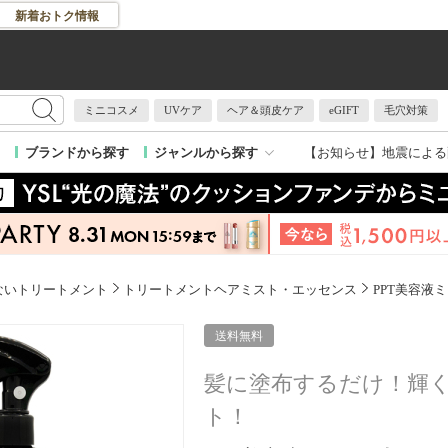
新着おトク情報
ミニコスメ
UVケア
ヘア＆頭皮ケア
eGIFT
毛穴対策
【お知らせ】
地震による
ブランドから探す
ジャンルから探す
ないトリートメント
トリートメントヘアミスト・エッセンス
PPT美容液
送料無料
髪に塗布するだけ！輝
ト！