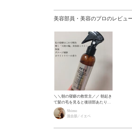
美容部員・美容のプロのレビュ
＼＼朝の寝癖の救世主／／ 朝起き
て髪の毛を見ると後頭部あたりが
膨らんで寝癖がついてしまう私で
Shimo
す…。笑 硬毛でボリューム多めで
混合肌 / イエベ
す。。。 なので毎