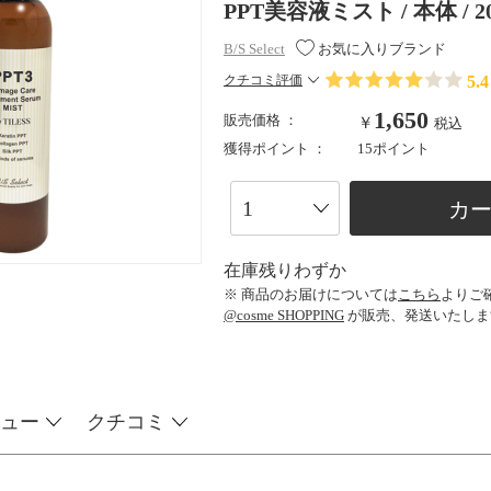
PPT美容液ミスト / 本体 / 
B/S Select
お気に入りブランド
5.4
クチコミ評価
1,650
販売価格 ：
￥
税込
獲得ポイント ：
15ポイント
カ
在庫残りわずか
※ 商品のお届けについては
こちら
よりご
@cosme SHOPPING
が販売、発送いたしま
ュー
クチコミ