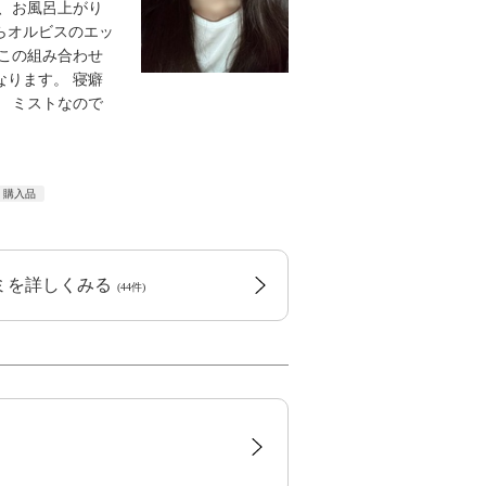
、お風呂上がり
らオルビスのエッ
この組み合わせ
ります。 寝癖
 ミストなので
購入品
コミを詳しくみる
(44件)
る