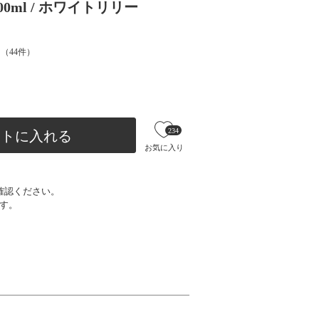
200ml / ホワイトリリー
（
44
件）
234
ートに入れる
お気に入り
確認ください。
す。