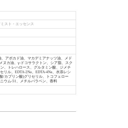
アミスト・エッセンス
油、アボカド油、マカデミアナッツ油、メド
ヌカ油、γ-ドコサラクトン、シア脂、スク
ニン、トレハロース、グルタミン酸、ジメチ
EDTA-2Na、EDTA-4Na、水添レシ
ル酸/カプリン酸)グリセリル、トコフェロー
タニウム-51、メチルパラベン、香料