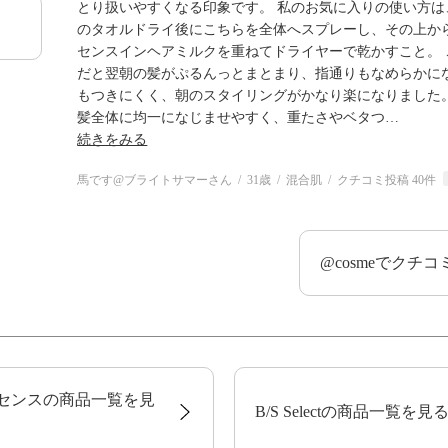
とり扱いやすくなる印象です。 私のお気に入りの使い方は
のタオルドライ後にこちらを全体へスプレーし、その上か
センスインヘアミルクを重ねてドライヤーで乾かすこと。 
だと翌朝の髪がぷるんっとまとまり、指通りもなめらかにな
もつきにくく、朝のスタイリングがかなり楽になりました。
髪全体に均一になじませやすく、重たさやベタつ
…
続きをみる
馬です@ブライトサマーさん
31歳
混合肌
クチコミ投稿 40件
@cosmeでクチ
センスの商品一覧を見
B/S Selectの商品一覧を見