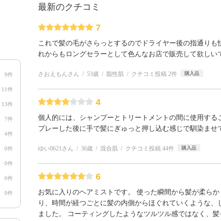
最新のクチコミ
7
これで髪の毛がさらっとするのでドライヤー後の指通りも
れからもロングセラーとして色んなお店で販売して欲しい
さおえもんさん
53歳
脂性肌
クチコミ投稿 2件
購入品
9件
11件
4
13件
個人的には、シャンプーとトリートメントの間に使用する
7件
プレーした後に手で髪にぎゅっと押し込む感じで馴染ませ
4件
ゆい0621さん
36歳
混合肌
クチコミ投稿 44件
購入品
0件
0件
6
0件
お気に入りのヘアミストです。 使った瞬間から髪が柔らか
0件
り、時間が経つごとに髪の内側からほぐれていくような、
ました。 コーティングしたようなツルツル感ではなく、髪