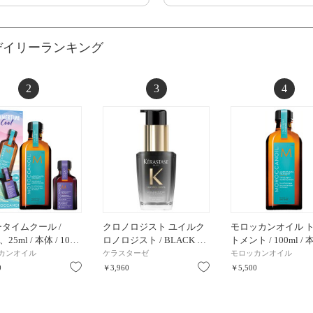
デイリーランキング
2
3
4
タイムクール /
クロノロジスト ユイルク
モロッカンオイル 
、25ml / 本体 / 10…
ロノロジスト / BLACK …
トメント / 100ml / 
カンオイル
ケラスターゼ
モロッカンオイル
お気に入り
お気に入り
0
￥3,960
￥5,500