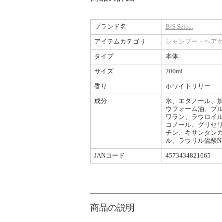
ブランド名
B/S Select
アイテムカテゴリ
シャンプー・ヘア
タイプ
本体
サイズ
200ml
香り
ホワイトリリー
成分
水、エタノール、加
ウフォーム油、プ
ワラン、ラウロイル
コノール、グリセリン
チン、キサンタンガ
ル、ラウリル硫酸Na
JANコード
4573434821665
商品の説明