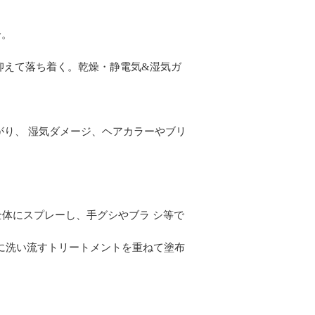
合。
抑えて落ち着く。乾燥・静電気&湿気ガ
り、 湿気ダメージ、ヘアカラーやブリ
全体にスプレーし、手グシやブラ シ等で
後に洗い流すトリートメントを重ねて塗布