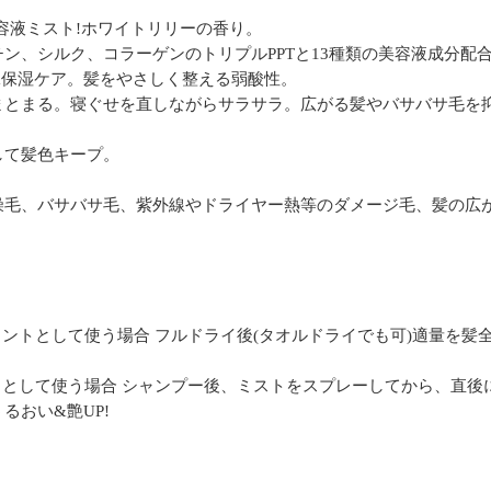
容液ミスト!ホワイトリリーの香り。
ン、シルク、コラーゲンのトリプルPPTと13種類の美容液成分配
&保湿ケア。髪をやさしく整える弱酸性。
まとまる。寝ぐせを直しながらサラサラ。広がる髪やバサバサ毛を
して髪色キープ。
燥毛、バサバサ毛、紫外線やドライヤー熱等のダメージ毛、髪の広が
メントとして使う場合 フルドライ後(タオルドライでも可)適量を髪
ントとして使う場合 シャンプー後、ミストをスプレーしてから、直
るおい&艶UP!