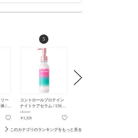
5
6
トリー
コントロールプロテイン
ボタニカルヘアオイル 02
モロッ
本体 /…
ナイトケアセラム / 150…
/ 100mL / 100mL
ィープ
ulumee
BOTANIST(ボタニスト)
ボトルワ
お気に入り
お気に入り
お気に入り
￥1,320
￥1,650
￥1,595
このカテゴリのランキングをもっと見る