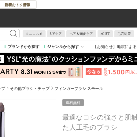
新着おトク情報
ミニコスメ
UVケア
ヘア＆頭皮ケア
eGIFT
毛穴対策
【お知らせ】
地震による
ブランドから探す
ジャンルから探す
ップ
その他ブラシ・チップ
フィンガーブラシ スモール
送料無料
最適なコシの強さと肌
た人工毛のブラシ