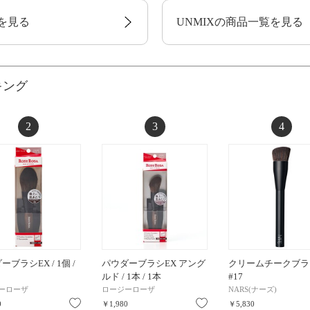
を見る
UNMIXの商品一覧を見る
キング
2
3
4
ーブラシEX / 1個 /
パウダーブラシEX アング
クリームチークブラ
ルド / 1本 / 1本
#17
ーローザ
ロージーローザ
NARS(ナーズ)
お気に入り
お気に入り
0
￥1,980
￥5,830