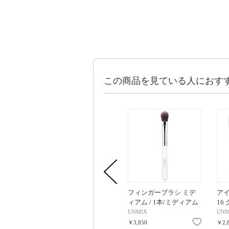
この商品を見ている人におす
フィンガーブラシ ミデ
アイ
ィアム / 1本/ミディアム
16
1.3g
UNMIX
UNM
お気に入
￥3,850
￥2,