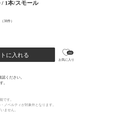
/ 1本/スモール
（
38
件）
292
ートに入れる
お気に入り
確認ください。
す。
可能です。
ル・ノベルティが対象外となります。
ざいません。