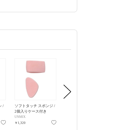
 /
ソフトタッチ スポンジ /
アイリッドニュアンス /
カモフラージ
2個入りケース付き
13 クロッカス / 1.3g
デーション / S
PA+++ / レフィ
UNMIX
UNMIX
UNMIX
9.4g
お気に入り
お気に入り
お気に入り
￥1,320
￥2,860
￥4,180