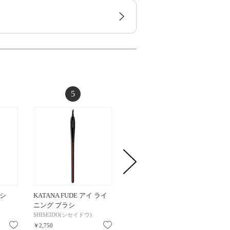
5
6
シ
KATANA FUDE アイ ライ
HASU FUDE ファンデーシ
コンシ
ニング ブラシ
ョン ブラシ / 本体
ラシ
SHISEIDO(シセイドウ)
SHISEIDO(シセイドウ)
コスメデ
お気に入り
お気に入り
お気に入り
￥2,750
￥2,530
￥550