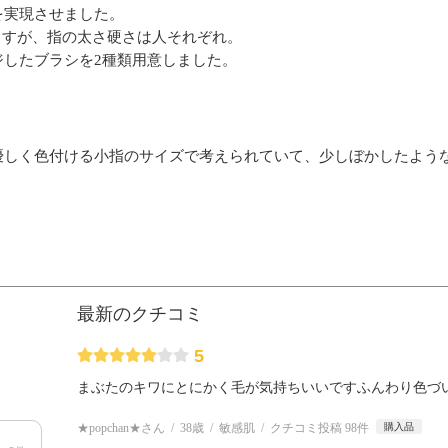
を実現させました。
ますが、指の太さ硬さは人それぞれ。
ジしたブラシを2種類用意しました。
優しく色付ける小指のサイズで考えられていて、少しぼかしたよう
最新のクチコミ
5
まぶたのキワにとにかく毛が気持ちいいですふんわり色づ
★popchan★さん
38歳
敏感肌
クチコミ投稿 98件
購入品