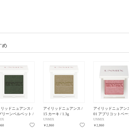
すめ
リッドニュアンス /
アイリッドニュアンス /
アイリッドニュアンス
 グリーンベルベット /
15 カーキ / 1.3g
01 アプリコットベー
ュ / 1.3g
IX
UNMIX
UNMIX
り
お気に入り
お気に入り
860
￥2,860
￥2,860