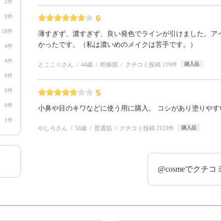
2件
9件
6
18件
薄すぎず、濃すぎず、良い発色でラインが引けました。ア
かったです。（私は濃いめのメイクは苦手です。）
4件
4件
とここ☆さん
44歳
乾燥肌
クチコミ投稿 119件
購入品
0件
0件
5
0件
小鼻や目のキワなどに使う用に購入。 コシがあり塗りやす
1件
やしろさん
56歳
普通肌
クチコミ投稿 2123件
購入品
@cosmeでクチ