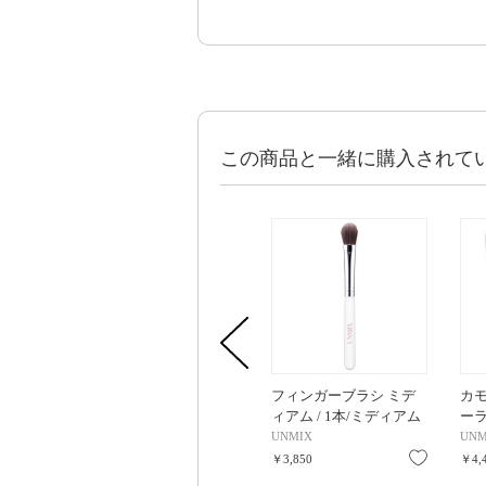
この商品と一緒に購入されて
フィンガーブラシ ミデ
カ
ィアム / 1本/ミディアム
ーラー
6.2g
UNMIX
UNM
お気に入
￥3,850
￥4,