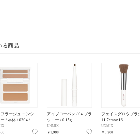
いる商品
モフラージュ コンシ
アイブローペン / 04 ブラ
フェイスグロウブラシ
 / 本体 / 0304 /
ウニー / 0.15g
11.7cm×φ16
IX
UNMIX
UNMIX
り
お気に入り
お気に入り
400
￥1,980
￥5,280