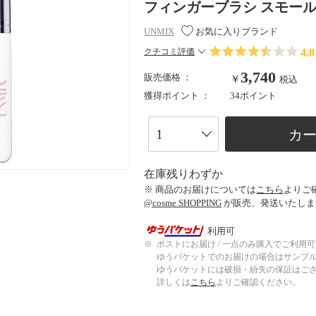
フィンガーブラシ スモール 
UNMIX
お気に入りブランド
4.8
クチコミ評価
3,740
販売価格 ：
￥
税込
獲得ポイント ：
34ポイント
カ
在庫残りわずか
※ 商品のお届けについては
こちら
よりご
@cosme SHOPPING
が販売、発送いたしま
利用可
※
ポストにお届け / 一点のみ購入でご利用
ゆうパケットでのお届けの場合はサンプ
ゆうパケットには破損・紛失の保証はご
詳しくは
こちら
よりご確認ください。