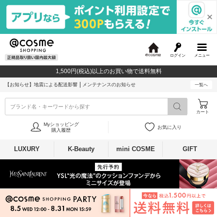
ログイン
メニュー
@
c
1,500円(税込)以上のお買い物で送料無料
o
s
【お知らせ】
地震による配送影響
メンテナンスのお知らせ
一覧へ
m
e
ブランド名・キーワードから探す
カート
Myショッピング
お気に入り
購入履歴
LUXURY
K-Beauty
mini COSME
GIFT