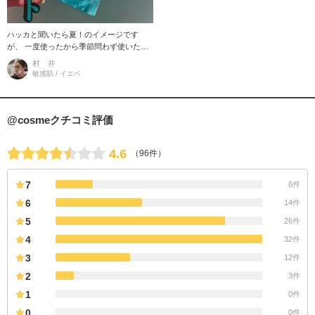
ハッカと聞いたら夏！のイメージです
が、 一度使ったから季節問わず使いたく
なっちゃう スッキリな香りがやみつきに
村 井
なる入浴剤です♪ 清涼感があるわ
敏感肌 / イエベ
@cosmeクチコミ評価
4.6
（96件）
7
6件
6
14件
5
26件
4
32件
3
12件
2
3件
1
0件
0
0件