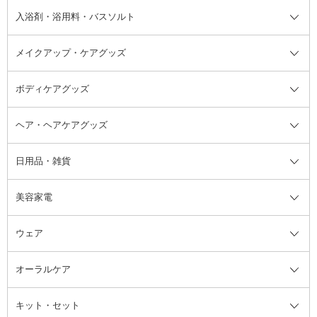
その他シャンプー・ヘアケア・ヘ
入浴剤・浴用料・バスソルト
顔用マッサージ料
脱毛・除毛ケア
ジェルネイル
香水・ヘアフレグランス全て
その他スキンケア
その他ボディケア
ネイルアートグッズ
香水
アスタイリング
メイクアップ・ケアグッズ
リムーバー・除光液
フレグランスミスト
入浴剤・浴用料・バスソルト全て
ヘアフレグランス
入浴剤・浴用料
ボディケアグッズ
その他香水・ヘアフレグランス
バスソルト
メイクアップ・ケアグッズ全て
パフ・スポンジ
ヘア・ヘアケアグッズ
コットン・綿棒
ボディケアグッズ全て
あぶらとり紙
ボディ・バスグッズ
日用品・雑貨
洗顔グッズ
マッサージ・ボディケアグッズ
ヘア・ヘアケアグッズ全て
ビューラー
アイケアグッズ
ヘアブラシ
美容家電
ブラシ・チップ
かかと・角質ケアグッズ
ヘアゴム
日用品・雑貨全て
二重まぶた用アイテム
エクササイズ器具・グッズ
ヘアピン・ヘアクリップ
洗剤
ウェア
ツィザー・毛抜き
絆創膏
ヘアバンド
柔軟剤
美容家電全て
眉・鼻毛・甘皮はさみ
その他ボディケアグッズ
ヘアカーラー
サニタリー・生理用品
フェイスケア美容家電
ルームフレグランス・ディフュー
オーラルケア
カミソリ
ヘッドマッサージブラシ
ボディケア美容家電
ウェア全て
角栓抜き
その他ヘア・ヘアケアグッズ
エッセンシャルオイル
ヘアケアスタイリング美容家電
インナー
ザー
ファンデーション・パウダーケー
キット・セット
アロマキャンドル
その他美容家電
レッグウェア
オーラルケア全て
化粧ポーチ・メイクボックス
お香・インセンス
その他ウェア
歯磨き粉
ス