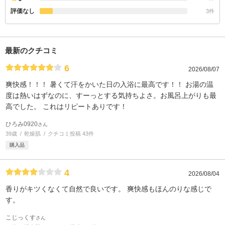
評価なし
3件
最新のクチコミ
6
2026/08/07
爽快感！！！ 暑くて汗をかいた日の入浴に最高です！！ お湯の温
度は熱いはずなのに、すーっとする気持ちよさ。お風呂上がりも最
高でした。 これはリピートありです！
ひろみ0920
さん
39歳
乾燥肌
クチコミ投稿 43件
購入品
4
2026/08/04
香りがキツくなくて自然で良いです。 爽快感もほんのりな感じで
す。
こじっくす
さん