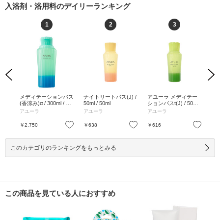
入浴剤・浴用料のデイリーランキング
1
2
3
Previous
Next
 1
メディテーションバス
ナイトリートバス(J) /
アユーラ メディテー
メ
(香涼み)α / 300ml / 本
50ml / 50ml
ションバスt(J) / 50mL
t /
体 / 300ml
/ 50mL
アユーラ
アユーラ
アユーラ
ア
お気に入り
お気に入り
お気に入り
￥2,750
￥638
￥616
￥2
このカテゴリのランキングをもっとみる
この商品を見ている人におすすめ