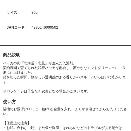
サイズ
30g
JANコード
4985146000502
商品説明
ハッカの街「北海道・北見」が生んだ入浴剤。
契約農園で育てられた和種ハッカを配合し、爽やかなミントグリーンのにごり
湯に仕上げました。
封を切った瞬間、懐かしい透明感のある香りがバスルームいっぱいに広がりま
す。
※パッケージは予告なく変更となる場合がございます。
使い方
浴槽のお湯(約200L)に一包(30g)全量を入れ、よくかき混ぜてからお入りくださ
い。
【使用上の注意】
・お肌に合わない時、また傷や湿疹、はれものなどのトラブルがある場合は、