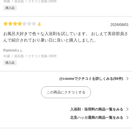
38歳
混合肌
クチコミ投稿 209件
購入品
4
2026/08/01
お風呂大好きで色々な入浴剤を試しています。 おしえて美容部員さ
んで紹介されており暑い日に良いと購入しました。
Ramos4
さん
41歳
混合肌
クチコミ投稿 195件
購入品
@cosmeでクチコミを詳しくみる
(96件)
この商品にクチコミする
入浴剤・浴用料の商品一覧をみる
北見ハッカ通商の商品一覧をみる