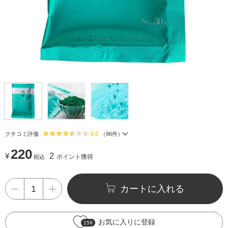
4.6
クチコミ評価
（
96
件）
220
¥
2
ポイント獲得
税込
カートに入れる
お気に入りに登録
159