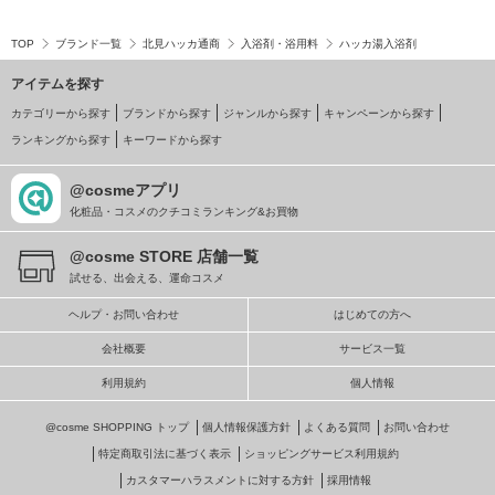
TOP
ブランド一覧
北見ハッカ通商
入浴剤・浴用料
ハッカ湯入浴剤
アイテムを探す
カテゴリーから探す
ブランドから探す
ジャンルから探す
キャンペーンから探す
ランキングから探す
キーワードから探す
@cosmeアプリ
化粧品・コスメのクチコミランキング&お買物
@cosme STORE 店舗一覧
試せる、出会える、運命コスメ
ヘルプ・お問い合わせ
はじめての方へ
会社概要
サービス一覧
利用規約
個人情報
@cosme SHOPPING トップ
個人情報保護方針
よくある質問
お問い合わせ
特定商取引法に基づく表示
ショッピングサービス利用規約
カスタマーハラスメントに対する方針
採用情報