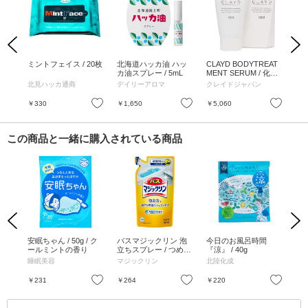
Previous
Next
 4
ミントフェイス / 20枚
北海道ハッカ油 ハッ
CLAYD BODYTREAT
北
霍香の
カ油スプレー / 5mL
MENT SERUM / 化粧
マバ
箱入り / 100g
北見ハッカ通商
デイリーアロマ
クレイドジャパン
デ
お気に入り
お気に入り
お気に入り
￥330
￥1,650
￥5,060
￥4
この商品と一緒に購入されている商品
Previous
Next
体、
安眠ちゃん / 50g / ク
バスマジックリン 泡
今日のお風呂時間
フ
ールミントの香り
立ちスプレー / つめか
『涼』 / 40g
/ 
え用 / 300ml
睡眠美容
マジックリン
北陸化成
北
お気に入り
お気に入り
お気に入り
￥231
￥264
￥220
￥2