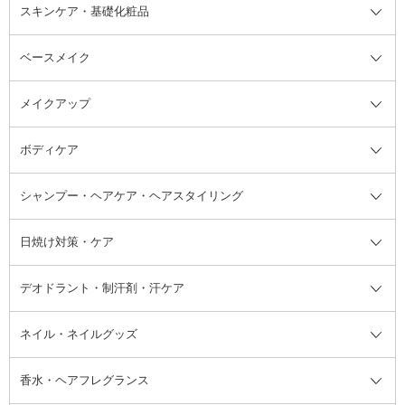
スキンケア・基礎化粧品
ベースメイク
スキンケア・基礎化粧品全て
クレンジング
メイクアップ
洗顔料
ベースメイク全て
化粧水
化粧下地・コントロールカラー
ボディケア
美容液
BBクリーム
メイクアップ全て
乳液
CCクリーム
マスカラ・マスカラ下地
ボディソープ・ハンドソープ・石
シャンプー・ヘアケア・ヘアスタイリング
オールインワン化粧品
コンシーラー
まつげ美容液
ボディケア全て
フェイスクリーム
ファンデーション
つけまつげ
けん
シャンプー・ヘアケア・ヘアスタ
日焼け対策・ケア
フェイスオイル・バーム
フェイスパウダー
アイシャドウ
ボディケア
化粧液
その他ベースメイク
アイシャドウベース
ハンドケア
シャンプー・コンディショナー
イリング全て
デオドラント・制汗剤・汗ケア
ブースター・導入液
アイブロウ・眉マスカラ
レッグ・フットケア
洗い流さないトリートメント
日焼け対策・ケア全て
シートパック・マスク
アイライナー
ネック・デコルテケア
ヘアパック・ヘアマスク
日焼け止め
デオドラント・制汗剤・汗ケア全
ボディ用デオドラント・制汗剤・
ネイル・ネイルグッズ
洗い流すパック・マスク
チーク
バストケア
ヘアスタイリング剤
サンオイル・タンニング
アイクリーム・アイケア
口紅・リップグロス
ヒップケア
ヘアカラー・カラーリング
アフターサンケア
て
汗ケア
フット用デオドラント・制汗剤・
香水・ヘアフレグランス
リップクリーム・リップケア
ハイライト・シェーディング
ネイルケア
頭皮ケア・育毛剤
その他日焼け対策・UVケア
ネイル・ネイルグッズ全て
ゴマージュ・ピーリング
その他メイクアップ
ネイルケアグッズ
パーマ液
マニキュア
汗ケア