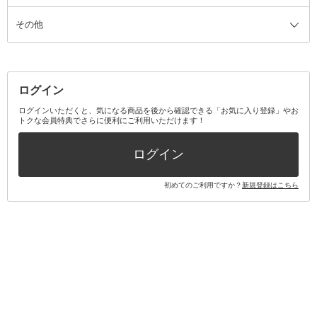
その他
ミラー・鏡
消臭剤・芳香剤
歯ブラシ
キット・セット全て
詰替容器・アトマイザー
ファブリックミスト
デンタルフロス
スキンケアキット
その他メイクアップ・ケアグッズ
マスク・ティッシュ
マウスウォッシュ・スプレー
ベースメイクキット
その他全て
その他日用品・雑貨
口臭清涼・ケア剤
メイクアップキット
その他
ログイン
その他オーラルケア
ボディケアキット
ヘアケアキット
ログインいただくと、気になる商品を後から確認できる「お気に入り登録」やお
トクな会員特典でさらに便利にご利用いただけます！
その他キット・セット
ログイン
初めてのご利用ですか？
新規登録はこちら