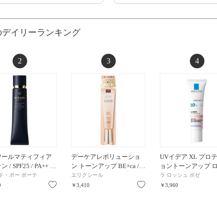
のデイリーランキング
2
3
4
ワールマティフィア
デーケアレボリューショ
UVイデア XL プロ
 / SPF25 / PA++ …
ン トーンアップ BE+ca /…
ョントーンアップ 
ド・ポー ボーテ
エリクシール
ラ ロッシュ ポゼ
お気に入り
お気に入り
0
￥3,410
￥3,960