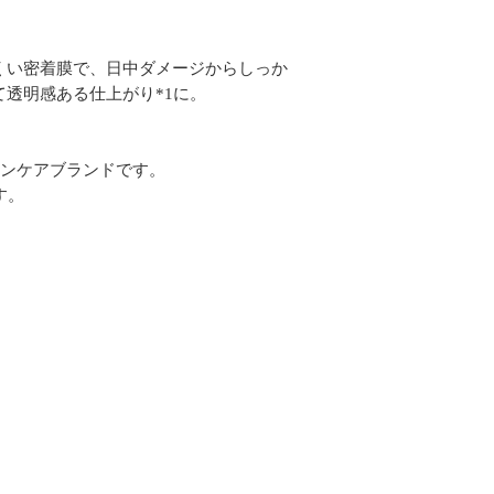
くい密着膜で、日中ダメージからしっか
透明感ある仕上がり*1に。
キンケアブランドです。
す。