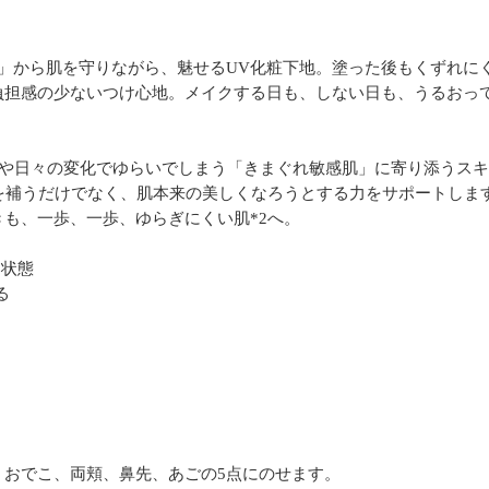
」から肌を守りながら、魅せるUV化粧下地。塗った後もくずれに
担感の少ないつけ心地。メイクする日も、しない日も、うるおって
季節や日々の変化でゆらいでしまう「きまぐれ敏感肌」に寄り添うス
を補うだけでなく、肌本来の美しくなろうとする力をサポートしま
も、一歩、一歩、ゆらぎにくい肌*2へ。
た状態
る
、おでこ、両頬、鼻先、あごの5点にのせます。