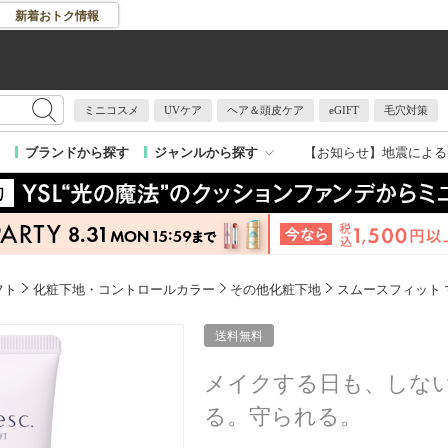
新着おトク情報
ミニコスメ
UVケア
ヘア＆頭皮ケア
eGIFT
毛穴対策
【お知らせ】
地震による
ブランドから探す
ジャンルから探す
フト
化粧下地・コントロールカラー
その他化粧下地
スムースフィット
送料無料
メイクする日も、しな
る。守られる。