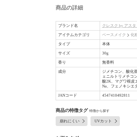
商品の詳細
ブランド名
クレスク by アス
アイテムカテゴリ
ベースメイク
化
タイプ
本体
サイズ
30g
香り
無香料
成分
ジメチコン、酸化亜
ェニルトリメチコン
酸2K、マグワ根皮エ
Na、フェノキシエ
JANコード
4547410492811
商品の特徴タグ
特徴から探す
崩れにくい
UVカット