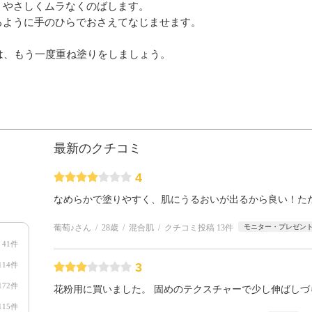
、やさしくムラなくのばします。
るように手のひらでおさえてなじませます。
は、もう一度重ね塗りをしましょう。
最新のクチコミ
4
なめらかで塗りやすく、肌にうるおいが出るから良い！た
葡萄♪さん
28歳
混合肌
クチコミ投稿 13件
モニター・プレゼン
41件
114件
3
172件
花粉用に買いました。 固めのテクスチャーで少し伸ばしづ
115件