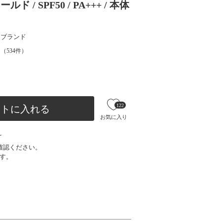
/ SPF50 / PA+++ / 本体
りブランド
（
534
件）
122
ートに入れる
お気に入り
け
確認ください。
す。