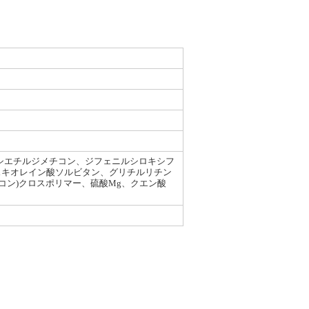
キシエチルジメチコン、ジフェニルシロキシフ
スキオレイン酸ソルビタン、グリチルリチン
メチコン)クロスポリマー、硫酸Mg、クエン酸