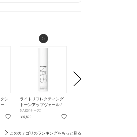
5
6
テクシ
ライトリフレクティング
【お1人様一点限
S-UV
ロー…
トーンアップヴェール / …
り/@cosme SHOPPING限…
ルミネ
NARS(ナーズ)
シュウ ウエムラ
アルビオ
お気に入り
お気に入り
お気に入り
￥6,820
￥550
￥11,000
このカテゴリのランキングをもっと見る