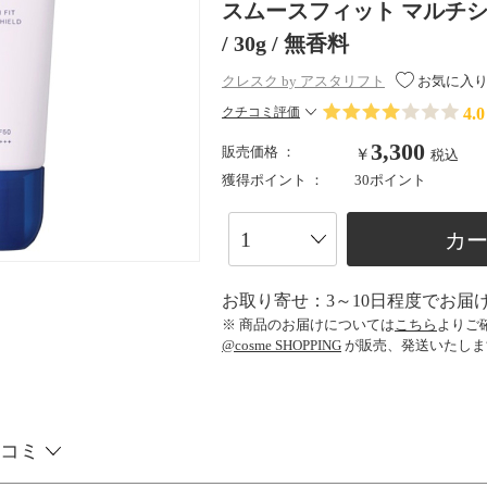
スムースフィット マルチシールド 
/ 30g / 無香料
クレスク by アスタリフト
お気に入
4.0
クチコミ評価
3,300
販売価格 ：
￥
税込
獲得ポイント ：
30ポイント
カ
お取り寄せ：3～10日程度でお届
※ 商品のお届けについては
こちら
よりご
@cosme SHOPPING
が販売、発送いたしま
コミ