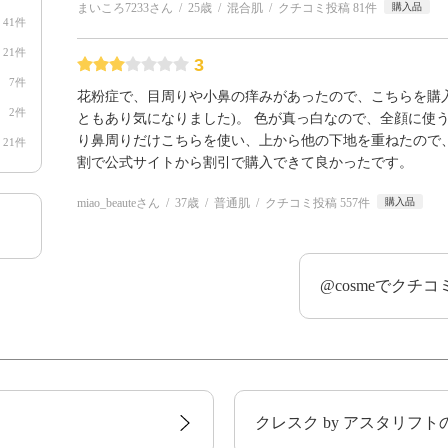
まいころ7233さん
25歳
混合肌
クチコミ投稿 81件
購入品
41件
21件
3
7件
花粉症で、目周りや小鼻の痒みがあったので、こちらを購
2件
ともあり気になりました)。 色が真っ白なので、全顔に使
り鼻周りだけこちらを使い、上から他の下地を重ねたので
21件
割で公式サイトから割引で購入できて良かったです。
miao_beauteさん
37歳
普通肌
クチコミ投稿 557件
購入品
@cosmeでクチ
クレスク by アスタリフ