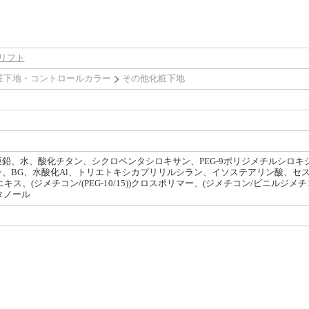
タリフト
粧下地・コントロールカラー
その他化粧下地
鉛、水、酸化チタン、シクロペンタシロキサン、PEG-9ポリジメチルシロ
、BG、水酸化Al、トリエトキシカプリリルシラン、イソステアリン酸、セ
キス、(ジメチコン/(PEG-10/15))クロスポリマー、(ジメチコン/ビニルジ
タノール