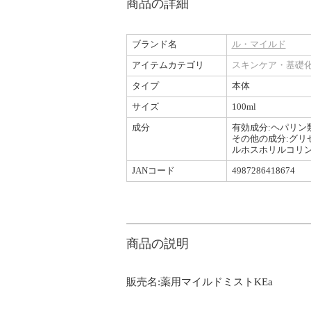
商品の詳細
ブランド名
ル・マイルド
アイテムカテゴリ
スキンケア・基礎
タイプ
本体
サイズ
100ml
成分
有効成分:ヘパリン
その他の成分:グリ
ルホスホリルコリン
JANコード
4987286418674
商品の説明
販売名:薬用マイルドミストKEa