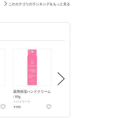
このカテゴリのランキングをもっと見る
薬用保湿ハンドクリーム
薬用保湿オールインワン
薬用保湿乳液 /
/ 60g
ジェル / 本体 / 230g
230g
ヘパトリート
ヘパトリート
ヘパトリート
お気に入り
お気に入り
お気に入り
￥990
￥1,980
￥1,980