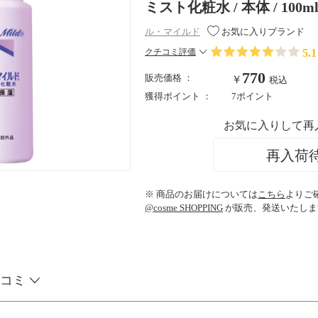
ミスト化粧水 / 本体 / 100m
ル・マイルド
お気に入りブランド
5.1
クチコミ評価
770
販売価格 ：
￥
税込
獲得ポイント ：
7ポイント
お気に入りして再
再入荷
※ 商品のお届けについては
こちら
よりご
@cosme SHOPPING
が販売、発送いたしま
コミ