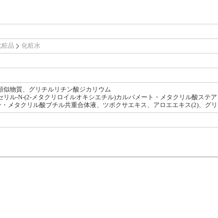
化粧品
化粧水
類似物質、グリチルリチン酸ジカリウム
セリル-N-(2-メタクリロイルオキシエチル)カルバメート・メタクリル酸ステ
・メタクリル酸ブチル共重合体液、ツボクサエキス、アロエエキス(2)、グリセリ