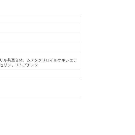
アリル共重合体、2-メタクリロイルオキシエチ
ン、 1.3-ブチレン