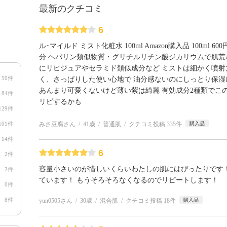
最新のクチコミ
6
ル･マイルド ミスト化粧水 100ml Amazon購入品 100ml 6
分 ヘパリン類似物質・グリチルリチン酸ジカリウムで肌荒
にリピジュアやセラミド類似成分など ミストは細かく噴射
50件
く、さっぱりした使い心地で 油分感ないのにしっとり保湿
あんまり可愛くないけど薄い紫は綺麗 有効成分2種類でこ
84件
リピするかも
129件
101件
みさ豆腐さん
41歳
普通肌
クチコミ投稿 335件
購入品
14件
6
2件
容量小さいのが惜しいくらいわたしの肌にはぴったりです
2件
ています！ もうそろそろなくなるのでリピートします！
0件
8件
yun0505さん
30歳
混合肌
クチコミ投稿 18件
購入品