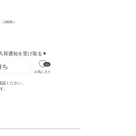
l
（
390
件）
入荷通知を受け取る▼
609
待ち
お気に入り
確認ください。
す。