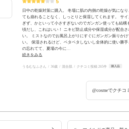
5
日中の乾燥対策に購入。 冬場に肌の内側の乾燥が気にな
ても崩れることなく、しっとりと保湿してくれます。 サ
ぎず、かといって小さすぎないのでガンガン使っても結構
頃だし、これはいい！ ニキビ防止成分や保湿成分が配合
い。 ミストなのでお風呂上がりにすぐにガンガン振りか
い。 保湿されるけど、ベタベタしないし全体的に使い勝手
の忘れてて、夏場の今に
…
続きをみる
うるむなふさん
36歳
混合肌
クチコミ投稿 265件
購入品
@cosmeでクチ