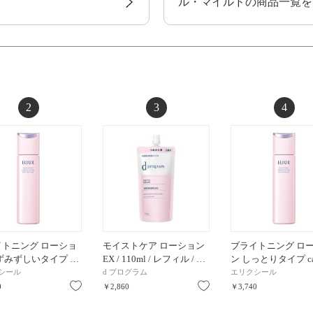
ル・マイルドの商品一覧を
2
3
4
イトニング ローショ
モイストケア ローション
ブライトニング ロ
ずみずしいタイプ …
EX / 110ml / レフィル / …
ン しっとりタイプ ca 
シール
d プログラム
エリクシール
お気に入り
お気に入り
0
￥2,860
￥3,740