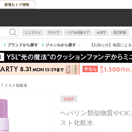
新着おトク情報
ミニコスメ
UVケア
ヘア＆頭皮ケア
eGIFT
毛穴対策
【お知らせ】
地震による
ブランドから探す
ジャンルから探す
ミスト化粧水
欠品中
ヘパリン類似物質やCIC
スト化粧水