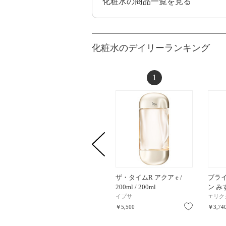
化粧水の商品一覧を見る
化粧水のデイリーランキング
1
ザ・タイムR アクア e /
ブラ
200ml / 200ml
ン み
イプサ
エリク
お気に入り
￥5,500
￥3,74