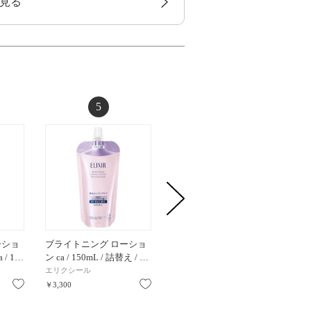
見る
5
6
ーショ
ブライトニング ローショ
ブライトニング ローショ
コンフ
/ 1…
ン ca / 150mL / 詰替え / …
ン ca / 150mL / 詰替え / …
メイク
エリクシール
エリクシール
コスメデ
お気に入り
お気に入り
お気に入り
￥3,300
￥3,300
￥3,960