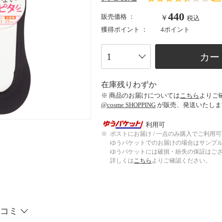
440
販売価格 ：
￥
税込
獲得ポイント ：
4ポイント
カー
在庫残りわずか
※ 商品のお届けについては
こちら
よりご
@cosme SHOPPING
が販売、発送いたしま
利用可
※
ポストにお届け / 一点のみ購入でご利用
ゆうパケットでのお届けの場合はサンプ
ゆうパケットには破損・紛失の保証はご
詳しくは
こちら
よりご確認ください。
コミ