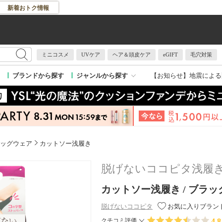
新着おトク情報
ミニコスメ
UVケア
ヘア＆頭皮ケア
eGIFT
毛穴対策
【お知らせ】
地震による
ブランドから探す
ジャンルから探す
ッグウェア
カットソー浅履き
脱げないココピタ浅履
カットソー浅履き / ブラック /
脱げないココピタ
お気に入りブラン
4.8
クチコミ評価