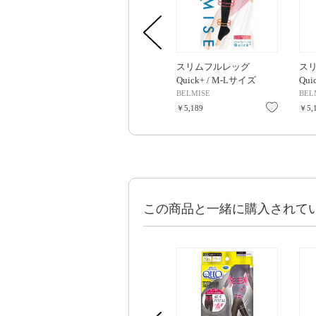
スリムフルレッグ
ス
Quick+ / M-Lサイズ
Qui
BELMISE
BEL
お気に入
￥5,189
￥5,
この商品と一緒に購入されて