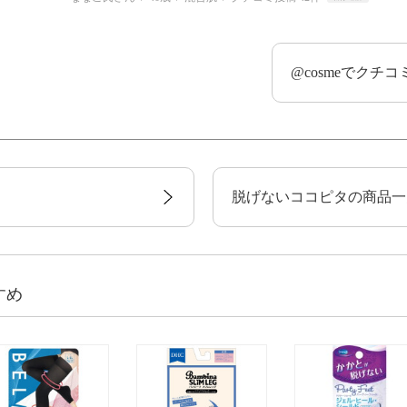
@cosmeでクチ
脱げないココピタの商品一
すめ