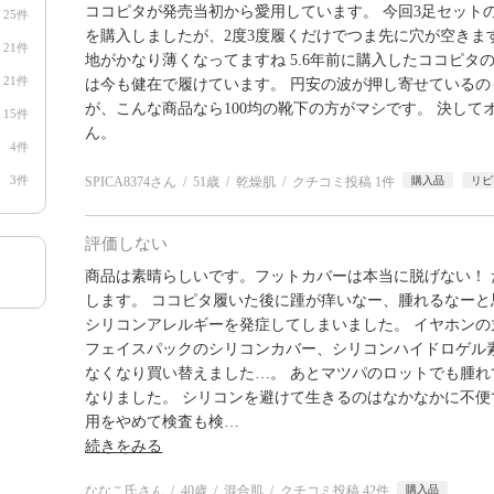
ココピタが発売当初から愛用しています。 今回3足セット
25件
を購入しましたが、2度3度履くだけでつま先に穴が空きま
21件
地がかなり薄くなってますね 5.6年前に購入したココピタ
21件
は今も健在で履けています。 円安の波が押し寄せているの
が、こんな商品なら100均の靴下の方がマシです。 決して
15件
ん。
4件
3件
SPICA8374さん
51歳
乾燥肌
クチコミ投稿 1件
購入品
リピ
評価しない
商品は素晴らしいです。フットカバーは本当に脱げない！
します。 ココピタ履いた後に踵が痒いなー、腫れるなー
シリコンアレルギーを発症してしまいました。 イヤホン
フェイスパックのシリコンカバー、シリコンハイドロゲル
なくなり買い替えました…。 あとマツパのロットでも腫
なりました。 シリコンを避けて生きるのはなかなかに不便
用をやめて検査も検
…
続きをみる
ななこ氏さん
40歳
混合肌
クチコミ投稿 42件
購入品