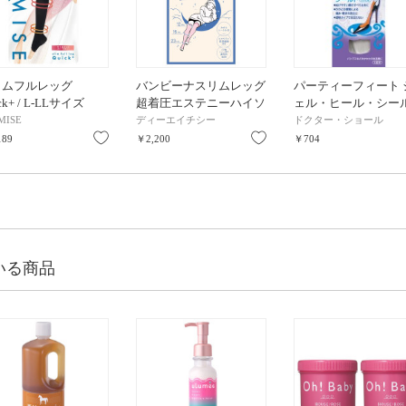
リムフルレッグ
バンビーナスリムレッグ
パーティーフィート 
ck+ / L-LLサイズ
超着圧エステニーハイソ
ェル・ヒール・シー
ックス(かかとシート付
MISE
ディーエイチシー
ドクター・ショール
き) / 23cm～25cm
り
お気に入り
お気に入り
189
￥2,200
￥704
いる商品