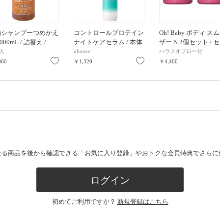
油シャンプーつめかえ
コントロールプロテイン
Oh! Baby ボディ ス
000mL / 詰替え /
ナイトケアセラム / 本体
ザー N 2個セット / 
0ml
/ 150g / シトラス&ジャ
ト / 570g×2
人
ulumee
ハウスオブローゼ
スミンリリー
り
お気に入り
お気に入り
860
￥1,320
￥4,400
なる商品を後から確認できる「お気に入り登録」やおトクな会員特典でさらに
ログイン
初めてご利用ですか？
新規登録はこちら