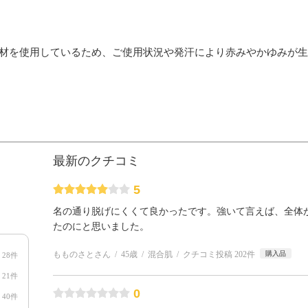
素材を使用しているため、ご使用状況や発汗により赤みやかゆみが
最新のクチコミ
5
名の通り脱げにくくて良かったです。強いて言えば、全体
たのにと思いました。
もものさとさん
45歳
混合肌
クチコミ投稿 202件
購入品
28件
21件
0
40件