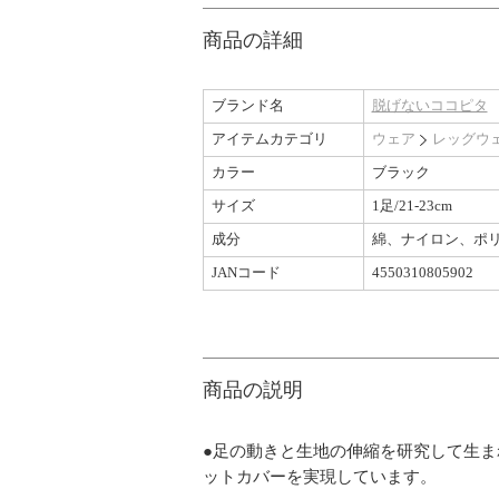
商品の詳細
ブランド名
脱げないココピタ
アイテムカテゴリ
ウェア
レッグウ
カラー
ブラック
サイズ
1足/21-23cm
成分
綿、ナイロン、ポ
JANコード
4550310805902
商品の説明
●足の動きと生地の伸縮を研究して生
ットカバーを実現しています。