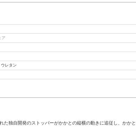
ェア
リウレタン
まれた独自開発のストッパーがかかとの縦横の動きに追従し、かか