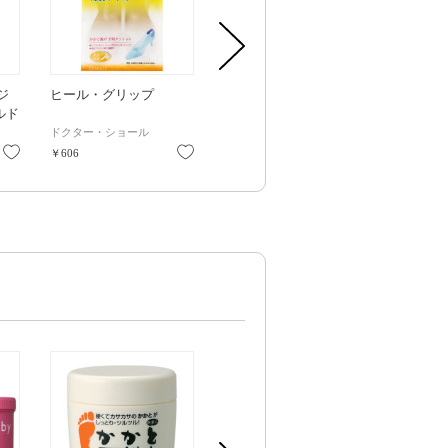
ジ
ヒール・グリップ
前すべりストッパー
高級足爪切り(
ルド
本体 / 1個
ドクター・ショール
ドクター・ショール
オレンジケア
お気に入り
お気に入り
お気に入り
￥606
￥728
￥2,090