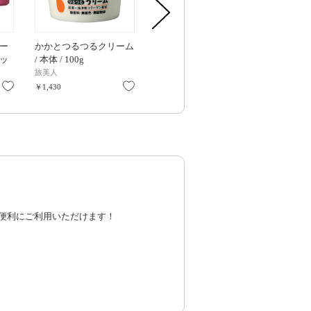
ムー
かかとつるつるクリーム
オードリュクス 柔軟剤 /
モイストネイ
セッ
/ 本体 / 100g
本体 / 475ml / ホワイト
ANO-02 / 2
ムスクの香り
ンの香り
旅美人
レノア
ビー・エヌ
お気に入り
お気に入り
お気に入り
￥1,430
￥767
￥550
便利にご利用いただけます！