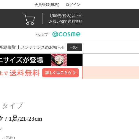
会員登録(無料)
ログイン
1,500円(税込)以上の
お買い物で送料無料
ヘルプ
配送影響
メンテナンスのお知らせ
一覧へ
きタイプ
 1足/21-23cm
ド
（
178
件）