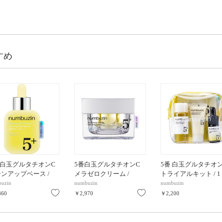
すめ
 白玉グルタチオンC
5番白玉グルタチオンC
5番 白玉グルタチオ
ンアップベース /
メラゼロクリーム /
トライアルキット / 1
50+ / PA++++ / 30mL
50ML
枚、2枚、30ml、10m
uzin
numbuzin
numbuzin
15ml
り
お気に入り
お気に入り
860
￥2,970
￥2,200