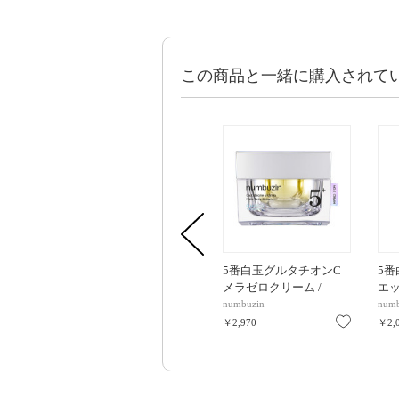
この商品と一緒に購入されて
5番白玉グルタチオンC
5
メラゼロクリーム /
エッ
50ML
200
numbuzin
numb
お気に入
￥2,970
￥2,