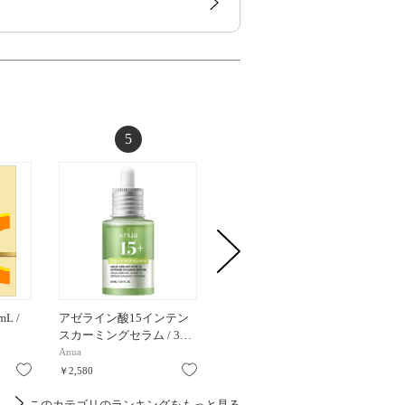
5
6
L /
アゼライン酸15インテン
タカミスキンピール /
タカミエ
スカーミングセラム / 3…
30ml / 30ml
レミア
Anua
タカミ
タカミ
お気に入り
お気に入り
お気に入り
￥2,580
￥5,720
￥2,750
このカテゴリのランキングをもっと見る