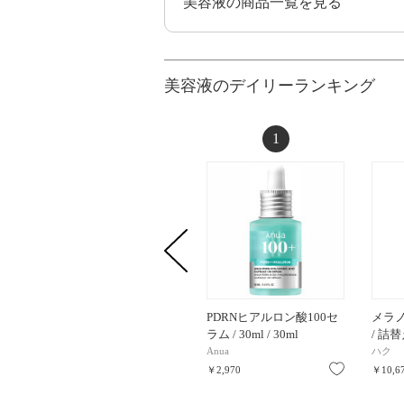
美容液の商品一覧を見る
美容液のデイリーランキング
1
PDRNヒアルロン酸100セ
メラノ
ラム / 30ml / 30ml
/ 詰替
Anua
ハク
お気に入り
￥2,970
￥10,6