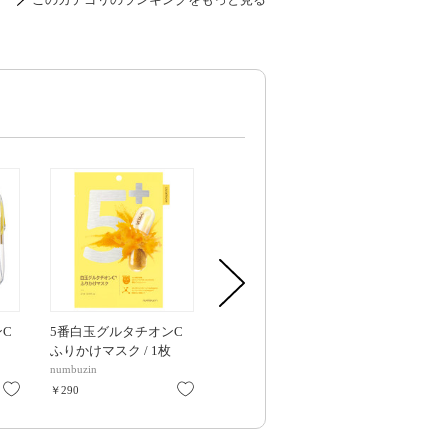
ンC
5番白玉グルタチオンC
5番白玉グルタチオンC
5番白玉グル
ふりかけマスク / 1枚
ふりかけマスク / 4枚
アロママッ
l、
ジング / 本体 /
numbuzin
numbuzin
numbuzin
お気に入り
お気に入り
お気に入り
￥290
￥1,090
￥1,980