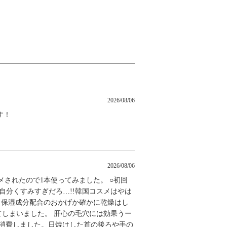
2026/08/06
す！
2026/08/06
メされたので1本使ってみました。 ○初回
 自分くすみすぎだろ…!!韓国コスメはやは
・保湿成分配合のおかげか確かに乾燥はし
てしまいました。 肝心の毛穴には効果うー
て消費しました。日焼けした首の後ろや手の