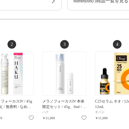
numbuzinの商品一覧を見る
2
3
4
フォーカスIV / 45g
メラノフォーカスIV 本体
C25セラム ネオ / 12m
え / 無香料 / なめ…
限定セット / 45g、6ml / …
12mL
ハク
オバジ
お気に入り
お気に入り
70
￥11,000
￥11,000