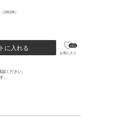
（
2862
件）
2455
トに入れる
お気に入り
確認ください。
す。