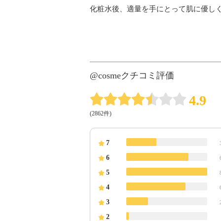
化粧水後、適量を手にとって肌に優し
@cosmeクチコミ評価
4.9
(2862件)
7
6
5
4
3
2