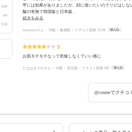
甲には効果がありましたが、顔に使いたいのでリピはしない
38件
酸の有無で韓国版と日本版
…
6件
続きをみる
31件
eriessenseさん
39歳
敏感肌
クチコミ投稿 551件
購入品
5
お肌モチモチなって乾燥しなくていい感じ
たなはまさわさん
19歳
混合肌
クチコミ投稿 9件
購入品
@cosmeでクチ