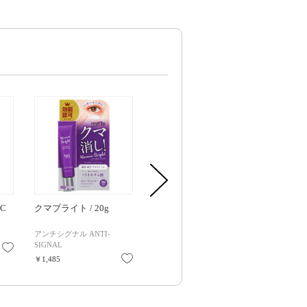
C
クマブライト / 20g
ザ コントゥア カラー (ク
5番 白玉グ
リーム) / BR354 メルテ
トーンアップ
ィブラウン / 2.5g / 無香
SPF50+ / PA+
アンチシグナル ANTI-
ヴィセ
numbuzin
SIGNAL
料
お気に入り
お気に入り
￥990
￥2,860
お気に入り
￥1,485