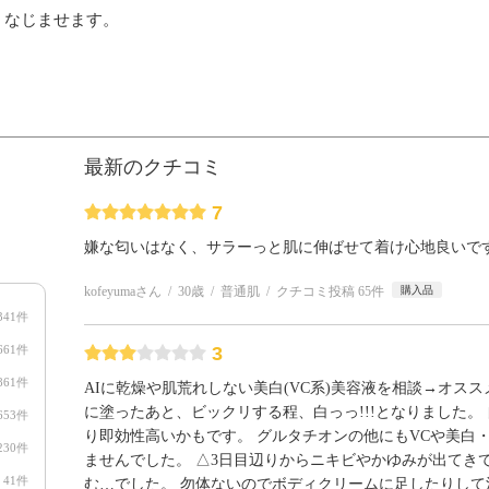
くなじませます。
最新のクチコミ
7
嫌な匂いはなく、サラーっと肌に伸ばせて着け心地良いで
kofeyumaさん
30歳
普通肌
クチコミ投稿 65件
購入品
341件
661件
3
861件
AIに乾燥や肌荒れしない美白(VC系)美容液を相談→オスス
に塗ったあと、ビックリする程、白っっ!!!となりました。
653件
り即効性高いかもです。 グルタチオンの他にもVCや美白
230件
ませんでした。 △3日目辺りからニキビやかゆみが出てき
41件
む…でした。 勿体ないのでボディクリームに足したりし