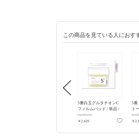
この商品を見ている人におす
5番白玉グルタチオンC
5番
フィルムパッド / 単品 /
トー
70枚
SPF
numbuzin
numb
お気に入
￥2,420
￥2,