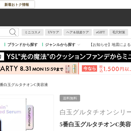
新着おトク情報
ミニコスメ
UVケア
ヘア＆頭皮ケア
eGIFT
毛穴対策
【お知らせ】
地震による
ブランドから探す
ジャンルから探す
5番白玉グルタチオンC美容液
送料無料
白玉グルタチオンシリ
5番白玉グルタチオンC美容液 /