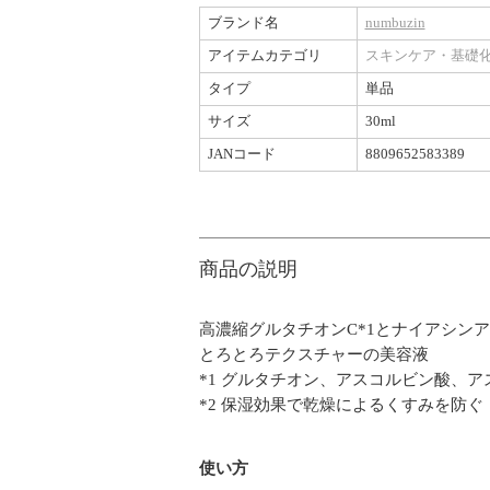
ブランド名
numbuzin
アイテムカテゴリ
スキンケア・基礎
タイプ
単品
サイズ
30ml
JANコード
8809652583389
商品の説明
高濃縮グルタチオンC*1とナイアシン
とろとろテクスチャーの美容液
*1 グルタチオン、アスコルビン酸、ア
*2 保湿効果で乾燥によるくすみを防ぐ
使い方