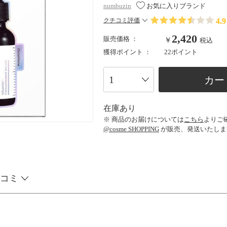
numbuzin
お気に入りブランド
4.9
クチコミ評価
2,420
販売価格 ：
￥
税込
獲得ポイント ：
22ポイント
カー
在庫あり
※ 商品のお届けについては
こちら
よりご
@cosme SHOPPING
が販売、発送いたしま
コミ