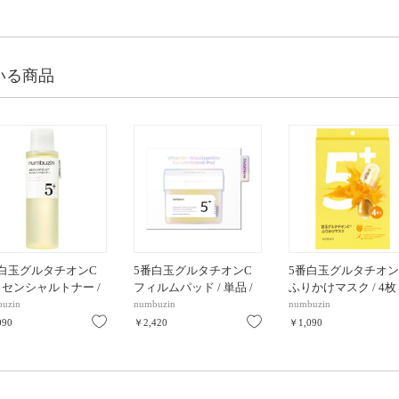
いる商品
番白玉グルタチオンC
5番白玉グルタチオンC
5番白玉グルタチオン
センシャルトナー /
フィルムパッド / 単品 /
ふりかけマスク / 4枚
ml
70枚
uzin
numbuzin
numbuzin
り
お気に入り
お気に入り
090
￥2,420
￥1,090