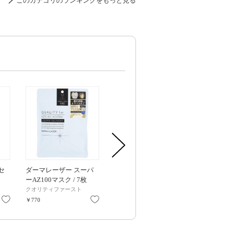
このカテゴリのランキングをもっと見る
セ
ダーマレーザー スーパ
ダーマレーザー ウルセ
ダーマレーザ
ーAZ100マスク / 7枚
ラAZ / 30mL
トX スーパ
TEATREE10
クオリティファースト
クオリティファースト
クオリティフ
ト / 15枚入
お気に入り
お気に入り
お気に入り
￥770
￥2,200
￥660