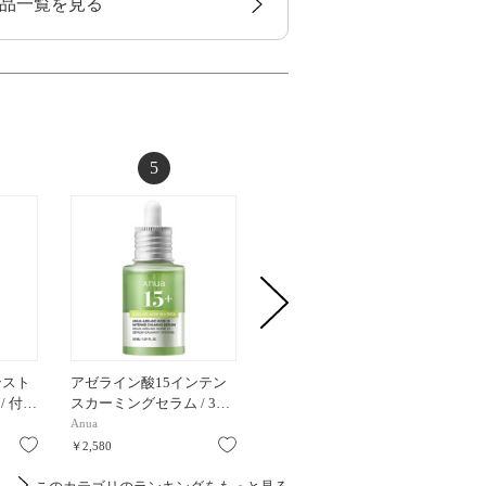
品一覧を見る
5
6
ンスト
アゼライン酸15インテン
メラノフォーカスIV セッ
メラノフ
 / 付…
スカーミングセラム / 3…
ト26 / 45g、10g、0.2g×…
限定セット
Anua
ハク
ハク
お気に入り
お気に入り
お気に入り
￥2,580
￥11,000
￥11,000