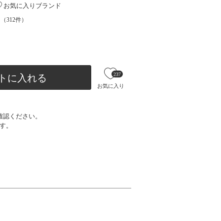
お気に入りブランド
（
312
件）
237
トに入れる
お気に入り
確認ください。
す。