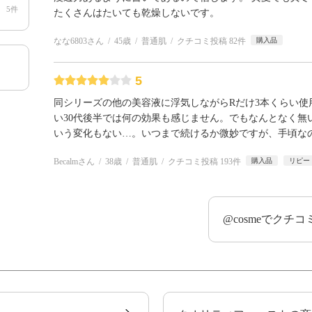
5件
たくさんはたいても乾燥しないです。
なな6803さん
45歳
普通肌
クチコミ投稿 82件
購入品
5
同シリーズの他の美容液に浮気しながらRだけ3本くらい
い30代後半では何の効果も感じません。でもなんとなく無
いう変化もない…。いつまで続けるか微妙ですが、手頃な
Becalmさん
38歳
普通肌
クチコミ投稿 193件
購入品
リピー
@cosmeでクチ