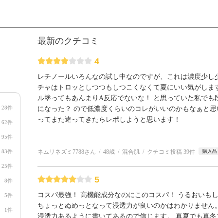
最新のクチコミ
4
レチノールいろんなの試し中なのですが、これは濃度少し少
チャはトロッとしつつもしつこくなくて夏にいい気がします
ル塗ってもあんまりA反応でないな！ と思っていた私でも
28件
になった？ ので低濃度くらいのコレがいいのかもなぁと思
ってまた違ってきたらレポしようと思います！
62件
95件
83件
ネムリネズミ7788さん
48歳
混合肌
クチコミ投稿 39件
購入品
25件
5
8件
コスパ最強！ 高機能成分なのにこのコスパ！ うるおいも
5件
ちょっとぬめっとなって浸透力が良いのかはわかりません
1件
浸透力あるように書いてあるので信じます。 真夏でも真冬