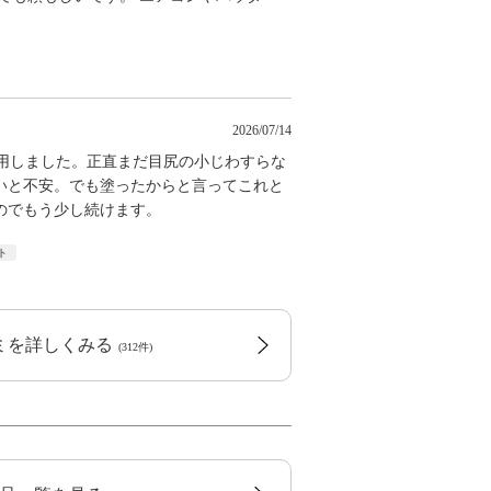
2026/07/14
使用しました。正直まだ目尻の小じわすらな
いと不安。でも塗ったからと言ってこれと
のでもう少し続けます。
ト
コミを詳しくみる
(312件)