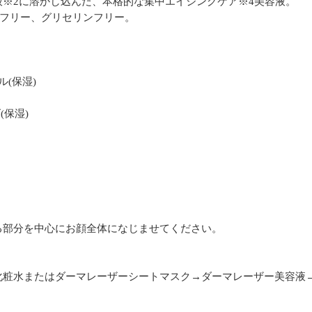
※2に溶かし込んだ、本格的な集中エイジングケア※4美容液。
)フリー、グリセリンフリー。
(保湿)
(保湿)
る部分を中心にお顔全体になじませてください。
化粧水またはダーマレーザーシートマスク→ダーマレーザー美容液