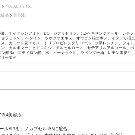
 QUALITY 1ST
化粧品
美容液
液、ナイアシンアミド、BG、ジグリセリン、1,2-ヘキサンジオール、レチ
、セラミドNP、ベタイン、ツボクサエキス、オウゴン根エキス、イタドリ根
ス、カミツレ花エキス、トリプロピレングリコール、水添レシチン、フィトステ
ン、カルボマー、ヒドロキシエチルセルロース、セテアリルアルコール、ポリ
エン酸Na、エチドロン酸、水、ピーナッツ油、ラベンダー油、レモン果皮油
マリー葉油
※4美容液
ノール※3をナノカプセル※5に配合。