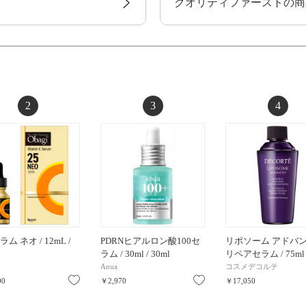
クオリティファーストの商
2
3
4
ラム ネオ / 12mL /
PDRNヒアルロン酸100セ
リポソーム アドバ
ラム / 30ml / 30ml
リペアセラム / 75ml
Anua
コスメデコルテ
お気に入り
お気に入り
00
￥2,970
￥17,050