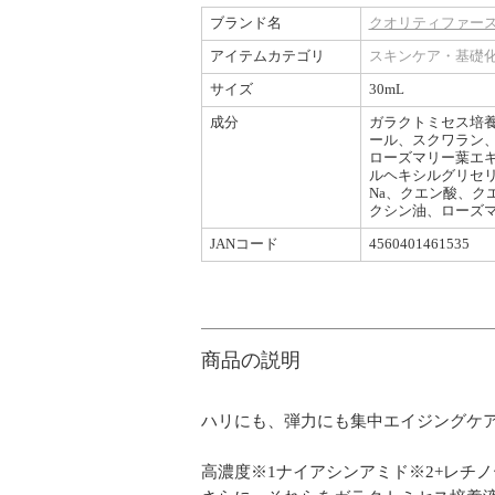
ブランド名
クオリティファースト /
アイテムカテゴリ
スキンケア・基礎
サイズ
30mL
成分
ガラクトミセス培養
ール、スクワラン
ローズマリー葉エキ
ルヘキシルグリセリ
Na、クエン酸、ク
クシン油、ローズ
JANコード
4560401461535
商品の説明
ハリにも、弾力にも集中エイジングケア
高濃度※1ナイアシンアミド※2+レチ