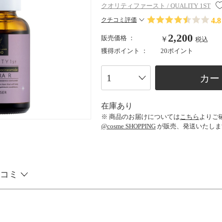
クオリティファースト / QUALITY 1ST
4.8
クチコミ評価
2,200
販売価格 ：
￥
税込
獲得ポイント ：
20ポイント
カー
在庫あり
※ 商品のお届けについては
こちら
よりご
@cosme SHOPPING
が販売、発送いたしま
コミ