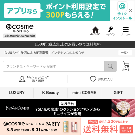
ログイン
メニュー
@
c
1,500円(税込)以上のお買い物で送料無料
o
s
【お知らせ】
地震による配送影響
メンテナンスのお知らせ
一覧へ
m
e
ブランド名・キーワードから探す
カート
Myショッピング
お気に入り
購入履歴
LUXURY
K-Beauty
mini COSME
GIFT