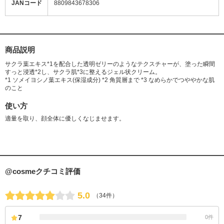
JANコード
8809843678306
商品説明
サクラ葉エキス*1を配合した透明ゼリーのようなテクスチャーが、塗った瞬間
すっと浸透*2し、サクラ肌*3に整えるジェル状クリーム。
*1 ソメイヨシノ葉エキス(保湿成分) *2 角質層まで *3 なめらかでつややかな肌
のこと
使い方
適量を取り、顔全体に優しくなじませます。
@cosmeクチコミ評価
5.0
（34件）
7
0件