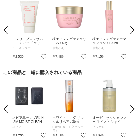
Previous
Next
ーイ
チェリーブロッサム
桜エイジングケアクリ
桜エイジングケアエマ
桜
/ P
トーンアップ クリー
ーム / 50g
ルジョン / 120ml
セン
ルベリ
ム / 50ml
イニスフリー
京都小町
京都小町
京
お気に入り
お気に入り
お気に入り
￥2,530
￥7,480
￥7,150
￥9
この商品と一緒に購入されている商品
Previous
Next
ップ
ネピア鼻セレブSKINL
ホワイトニング リン
オーガニックシャンプ
ス
ISM MOIST CLEANSI
クルリペア / 30ml
ー モイストシャイン /
ング
NG BAR / 1個(75g)
480ML
210
ネピア
Excellula（エクセルー
ビジナル
ソ
ラ）
お気に入り
お気に入り
お気に入り
￥2,750
￥4,180
￥1,540
￥7