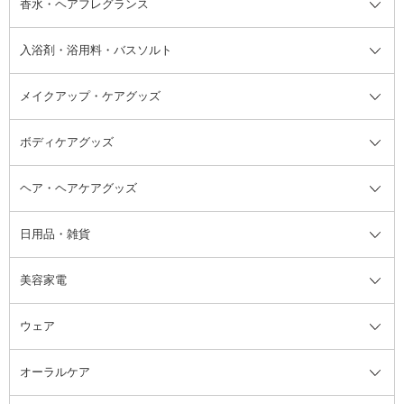
香水・ヘアフレグランス
リップクリーム・リップケア
ハイライト・シェーディング
ネイルケア
頭皮ケア・育毛剤
その他日焼け対策・UVケア
ネイル・ネイルグッズ全て
ゴマージュ・ピーリング
その他メイクアップ
ネイルケアグッズ
パーマ液
マニキュア
汗ケア
その他シャンプー・ヘアケア・ヘ
入浴剤・浴用料・バスソルト
顔用マッサージ料
脱毛・除毛ケア
ジェルネイル
香水・ヘアフレグランス全て
その他スキンケア
その他ボディケア
ネイルアートグッズ
香水
アスタイリング
メイクアップ・ケアグッズ
リムーバー・除光液
フレグランスミスト
入浴剤・浴用料・バスソルト全て
ヘアフレグランス
入浴剤・浴用料
ボディケアグッズ
その他香水・ヘアフレグランス
バスソルト
メイクアップ・ケアグッズ全て
パフ・スポンジ
ヘア・ヘアケアグッズ
コットン・綿棒
ボディケアグッズ全て
あぶらとり紙
ボディ・バスグッズ
日用品・雑貨
洗顔グッズ
マッサージ・ボディケアグッズ
ヘア・ヘアケアグッズ全て
ビューラー
アイケアグッズ
ヘアブラシ
美容家電
ブラシ・チップ
かかと・角質ケアグッズ
ヘアゴム
日用品・雑貨全て
二重まぶた用アイテム
エクササイズ器具・グッズ
ヘアピン・ヘアクリップ
洗剤
ウェア
ツィザー・毛抜き
絆創膏
ヘアバンド
柔軟剤
美容家電全て
眉・鼻毛・甘皮はさみ
その他ボディケアグッズ
ヘアカーラー
サニタリー・生理用品
フェイスケア美容家電
ルームフレグランス・ディフュー
オーラルケア
カミソリ
ヘッドマッサージブラシ
ボディケア美容家電
ウェア全て
角栓抜き
その他ヘア・ヘアケアグッズ
エッセンシャルオイル
ヘアケアスタイリング美容家電
インナー
ザー