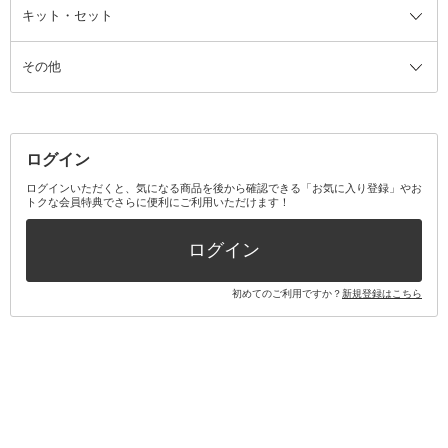
ファンデーション・パウダーケー
キット・セット
アロマキャンドル
その他美容家電
レッグウェア
オーラルケア全て
化粧ポーチ・メイクボックス
お香・インセンス
その他ウェア
歯磨き粉
ス
その他
ミラー・鏡
消臭剤・芳香剤
歯ブラシ
キット・セット全て
詰替容器・アトマイザー
ファブリックミスト
デンタルフロス
スキンケアキット
その他メイクアップ・ケアグッズ
マスク・ティッシュ
マウスウォッシュ・スプレー
ベースメイクキット
その他全て
その他日用品・雑貨
口臭清涼・ケア剤
メイクアップキット
その他
ログイン
その他オーラルケア
ボディケアキット
ヘアケアキット
ログインいただくと、気になる商品を後から確認できる「お気に入り登録」やお
トクな会員特典でさらに便利にご利用いただけます！
その他キット・セット
ログイン
初めてのご利用ですか？
新規登録はこちら