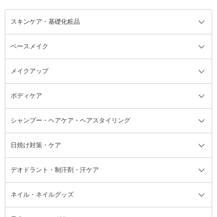
スキンケア・基礎化粧品
ベースメイク
スキンケア・基礎化粧品全て
クレンジング
メイクアップ
洗顔料
ベースメイク全て
化粧水
化粧下地・コントロールカラー
ボディケア
美容液
BBクリーム
メイクアップ全て
乳液
CCクリーム
マスカラ・マスカラ下地
ボディソープ・ハンドソープ・石
シャンプー・ヘアケア・ヘアスタイリング
オールインワン化粧品
コンシーラー
まつげ美容液
ボディケア全て
フェイスクリーム
ファンデーション
つけまつげ
けん
シャンプー・ヘアケア・ヘアスタ
日焼け対策・ケア
フェイスオイル・バーム
フェイスパウダー
アイシャドウ
ボディケア
化粧液
その他ベースメイク
アイシャドウベース
ハンドケア
シャンプー・コンディショナー
イリング全て
デオドラント・制汗剤・汗ケア
ブースター・導入液
アイブロウ・眉マスカラ
レッグ・フットケア
洗い流さないトリートメント
日焼け対策・ケア全て
シートパック・マスク
アイライナー
ネック・デコルテケア
ヘアパック・ヘアマスク
日焼け止め
デオドラント・制汗剤・汗ケア全
ボディ用デオドラント・制汗剤・
ネイル・ネイルグッズ
洗い流すパック・マスク
チーク
バストケア
ヘアスタイリング剤
サンオイル・タンニング
アイクリーム・アイケア
口紅・リップグロス
ヒップケア
ヘアカラー・カラーリング
アフターサンケア
て
汗ケア
フット用デオドラント・制汗剤・