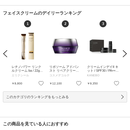
フェイスクリームのデイリーランキング
1
2
3
Previous
Next
リペ
レチノパワー リンク
リポソーム アドバン
クリームインデイII キ
ビ
 /
ルクリーム ba / 22g /
スト リペアクリーム /
ット / SPF30 / PA+++ /
リ
みず
本体 / 心地よいアクア
50g / 本体 / 50g
40g、30mL、4g / 本体
ス 
エリクシール
コスメデコルテ
KANEBO
ボ
ラル
フローラルの香り / 22
/ 40g、30mL、4g
mL
g
お気に入り
お気に入り
お気に入り
￥8,800
￥12,100
￥9,350
￥1
このカテゴリのランキングをもっとみる
この商品を見ている人におすすめ