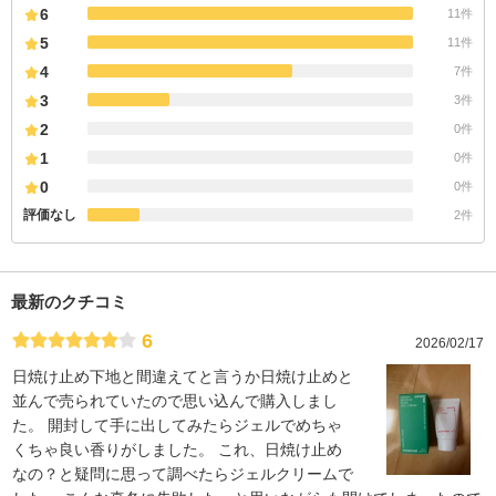
6
11件
5
11件
4
7件
3
3件
2
0件
1
0件
0
0件
評価なし
2件
最新のクチコミ
6
2026/02/17
日焼け止め下地と間違えてと言うか日焼け止めと
並んで売られていたので思い込んで購入しまし
た。 開封して手に出してみたらジェルでめちゃ
くちゃ良い香りがしました。 これ、日焼け止め
なの？と疑問に思って調べたらジェルクリームで