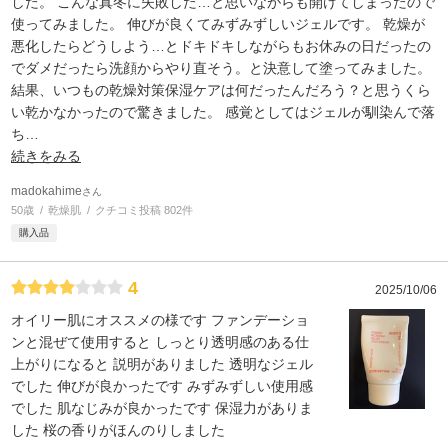
した。 こんな真冬に失敗した…と思いながらも開けてしまったので
使ってみました。 伸びが良くてみずみずしいジェルです。 乾燥が
悪化したらどうしよう…とドキドキしながらもお休みの日だったの
でダメだったら洗顔からやり直そう。と決意して塗ってみました。
結果、いつもの乾燥対策保湿ケアは何だったんだろう？と思うくら
い乾かなかったので驚きました。 感覚としてはジェルが馴染んで落
ち
…
続きをみる
madokahime
さん
50歳
乾燥肌
クチコミ投稿 802件
購入品
4
2025/10/06
オイリー肌にオススメの様です ファンデーショ
ンと混ぜて使用すると しっとり透明感のある仕
上がりになると 説明がありました 透明なジェル
でした 伸びが良かったです みずみずしい使用感
でした 肌なじみが良かったです 保湿力がありま
した 桜の香りがほんのりしました