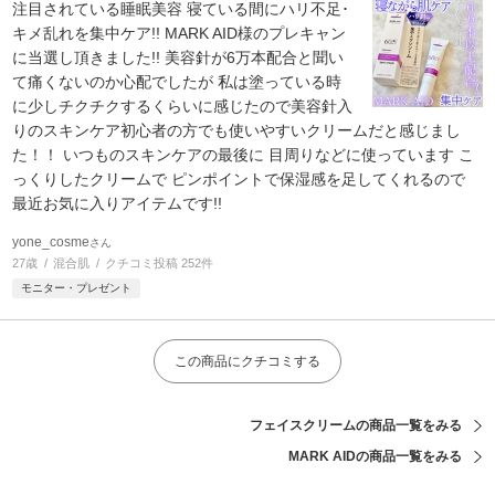
注目されている睡眠美容 寝ている間にハリ不足･
キメ乱れを集中ケア!! MARK AID様のプレキャン
に当選し頂きました!! 美容針が6万本配合と聞い
て痛くないのか心配でしたが 私は塗っている時
に少しチクチクするくらいに感じたので美容針入
りのスキンケア初心者の方でも使いやすいクリームだと感じまし
た！！ いつものスキンケアの最後に 目周りなどに使っています こ
っくりしたクリームで ピンポイントで保湿感を足してくれるので
最近お気に入りアイテムです!!
yone_cosme
さん
27歳
混合肌
クチコミ投稿 252件
モニター・プレゼント
この商品にクチコミする
フェイスクリームの商品一覧をみる
MARK AIDの商品一覧をみる