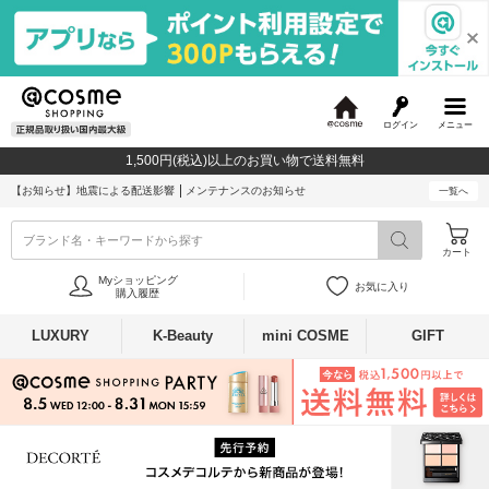
ログイン
メニュー
@
c
1,500円(税込)以上のお買い物で送料無料
o
s
【お知らせ】
地震による配送影響
メンテナンスのお知らせ
一覧へ
m
e
ブランド名・キーワードから探す
カート
Myショッピング
お気に入り
購入履歴
LUXURY
K-Beauty
mini COSME
GIFT