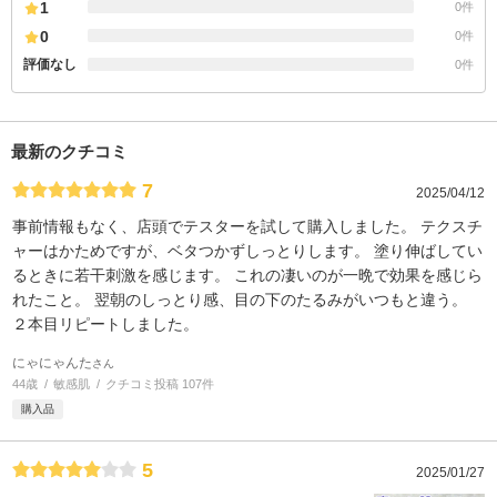
1
0件
0
0件
評価なし
0件
最新のクチコミ
7
2025/04/12
事前情報もなく、店頭でテスターを試して購入しました。 テクスチ
ャーはかためですが、ベタつかずしっとりします。 塗り伸ばしてい
るときに若干刺激を感じます。 これの凄いのが一晩で効果を感じら
れたこと。 翌朝のしっとり感、目の下のたるみがいつもと違う。
２本目リピートしました。
にゃにゃんた
さん
44歳
敏感肌
クチコミ投稿 107件
購入品
5
2025/01/27