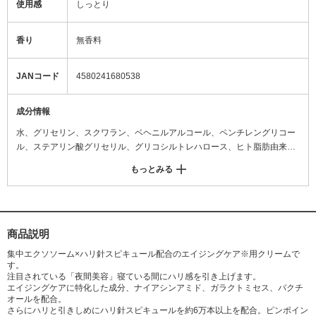
使用感
しっとり
香り
無香料
JANコード
4580241680538
成分情報
水、グリセリン、スクワラン、ベヘニルアルコール、ペンチレングリコー
ル、ステアリン酸グリセリル、グリコシルトレハロース、ヒト脂肪由来間
葉系細胞エクソソーム、ヒト幹細胞順化培養液、加水分解カイメン、ツボ
もっとみる
クサエキス、マデカッソシド、アシアチコシド、アラントイン、トコフェ
ロール、アスコルビン酸、トウミツ、酒粕エキス、バクチオール、グリチ
ルリチン酸2K、ナイアシンアミド、ガラクトミセス培養液、トロポロン、
グルタチオン、BG、コンフリー葉エキス、トリ(カプリル酸/カプリン酸)グ
リセリル、水添レシチン、1,2-ヘキサンジオール、ポリソルベート80、カ
商品説明
プリリルグリコール、酢酸トコフェロール、アスコルビルメチルカルボニ
集中エクソソーム×ハリ針スピキュール配合のエイジングケア※用クリームで
ルペンタペプチド-72-トリ-t-ブチルトリプトファナミド、水酸化K、ケイ酸
す。
Ca、ケイ酸Na、加水分解水添デンプン、ステアリン酸PEG-60グリセリ
注目されている「夜間美容」寝ている間にハリ感を引き上げます。
エイジングケアに特化した成分、ナイアシンアミド、ガラクトミセス、バクチ
ル、カルボマー、フェノキシエタノール
オールを配合。
さらにハリと引きしめにハリ針スピキュールを約6万本以上を配合。ピンポイン