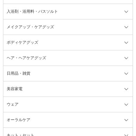
その他シャンプー・ヘアケア・ヘ
入浴剤・浴用料・バスソルト
顔用マッサージ料
脱毛・除毛ケア
ジェルネイル
香水・ヘアフレグランス全て
その他スキンケア
その他ボディケア
ネイルアートグッズ
香水
アスタイリング
メイクアップ・ケアグッズ
リムーバー・除光液
フレグランスミスト
入浴剤・浴用料・バスソルト全て
ヘアフレグランス
入浴剤・浴用料
ボディケアグッズ
その他香水・ヘアフレグランス
バスソルト
メイクアップ・ケアグッズ全て
パフ・スポンジ
ヘア・ヘアケアグッズ
コットン・綿棒
ボディケアグッズ全て
あぶらとり紙
ボディ・バスグッズ
日用品・雑貨
洗顔グッズ
マッサージ・ボディケアグッズ
ヘア・ヘアケアグッズ全て
ビューラー
アイケアグッズ
ヘアブラシ
美容家電
ブラシ・チップ
かかと・角質ケアグッズ
ヘアゴム
日用品・雑貨全て
二重まぶた用アイテム
エクササイズ器具・グッズ
ヘアピン・ヘアクリップ
洗剤
ウェア
ツィザー・毛抜き
絆創膏
ヘアバンド
柔軟剤
美容家電全て
眉・鼻毛・甘皮はさみ
その他ボディケアグッズ
ヘアカーラー
サニタリー・生理用品
フェイスケア美容家電
ルームフレグランス・ディフュー
オーラルケア
カミソリ
ヘッドマッサージブラシ
ボディケア美容家電
ウェア全て
角栓抜き
その他ヘア・ヘアケアグッズ
エッセンシャルオイル
ヘアケアスタイリング美容家電
インナー
ザー
ファンデーション・パウダーケー
キット・セット
アロマキャンドル
その他美容家電
レッグウェア
オーラルケア全て
化粧ポーチ・メイクボックス
お香・インセンス
その他ウェア
歯磨き粉