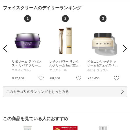
フェイスクリームのデイリーランキング
1
2
3
Previous
Next
ッ
リポソーム アドバン
レチノパワー リンク
ビタエンリッチド ク
クリ
ml /
スト リペアクリーム /
ルクリーム ba / 22g /
リーム&フェイスベー
ット 
+10m
50g / 本体 / 50g
本体 / 心地よいアクア
ス プラス / 50mL / 50
40
コスメデコルテ
エリクシール
ボビイ ブラウン
KA
フローラルの香り / 22
mL
/ 
g
お気に入り
お気に入り
お気に入り
￥12,100
￥8,800
￥10,450
￥9
このカテゴリのランキングをもっとみる
この商品を見ている人におすすめ