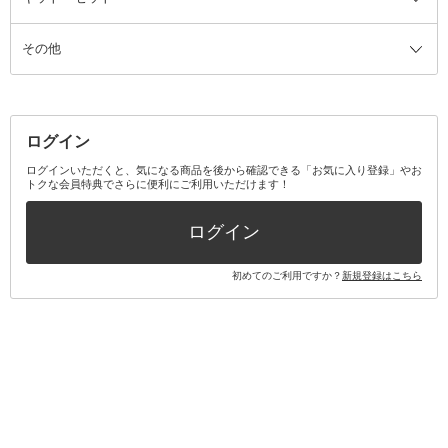
ス
その他
ミラー・鏡
消臭剤・芳香剤
歯ブラシ
キット・セット全て
詰替容器・アトマイザー
ファブリックミスト
デンタルフロス
スキンケアキット
その他メイクアップ・ケアグッズ
マスク・ティッシュ
マウスウォッシュ・スプレー
ベースメイクキット
その他全て
その他日用品・雑貨
口臭清涼・ケア剤
メイクアップキット
その他
ログイン
その他オーラルケア
ボディケアキット
ヘアケアキット
ログインいただくと、気になる商品を後から確認できる「お気に入り登録」やお
トクな会員特典でさらに便利にご利用いただけます！
その他キット・セット
ログイン
初めてのご利用ですか？
新規登録はこちら