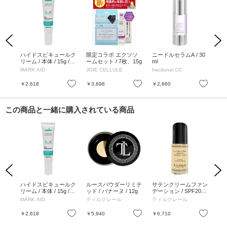
Previous
Next
 6
ハイドスピキュールク
限定コラボ エクソソ
ニードルセラムA / 30
ニー
リーム / 本体 / 15g /
ームセット / 7枚、15g
ml
mL
しっとり
MARK AID
JOIE CELLULE
fractional CC
fra
お気に入り
お気に入り
お気に入り
￥2,618
￥3,898
￥2,860
￥2
この商品と一緒に購入されている商品
Previous
Next
ング
ハイドスピキュールク
ルースパウダーリミテ
サテンクリームファン
タ
 /
リーム / 本体 / 15g /
ッド / バナーヌ / 12g
デーション / SPF20 /
プα
しっとり
イヴォワールサティネ
ml
MARK AID
ティルクレール
ティルクレール
DE
/ 30ml
お気に入り
お気に入り
お気に入り
￥2,618
￥5,940
￥6,710
￥5