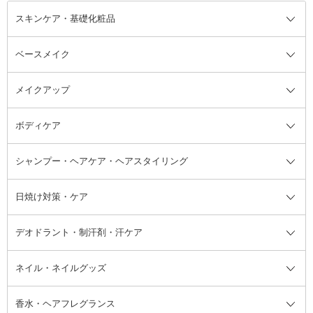
スキンケア・基礎化粧品
ベースメイク
スキンケア・基礎化粧品全て
クレンジング
メイクアップ
洗顔料
ベースメイク全て
化粧水
化粧下地・コントロールカラー
ボディケア
美容液
BBクリーム
メイクアップ全て
乳液
CCクリーム
マスカラ・マスカラ下地
ボディソープ・ハンドソープ・石
シャンプー・ヘアケア・ヘアスタイリング
オールインワン化粧品
コンシーラー
まつげ美容液
ボディケア全て
フェイスクリーム
ファンデーション
つけまつげ
けん
シャンプー・ヘアケア・ヘアスタ
日焼け対策・ケア
フェイスオイル・バーム
フェイスパウダー
アイシャドウ
ボディケア
化粧液
その他ベースメイク
アイシャドウベース
ハンドケア
シャンプー・コンディショナー
イリング全て
デオドラント・制汗剤・汗ケア
ブースター・導入液
アイブロウ・眉マスカラ
レッグ・フットケア
洗い流さないトリートメント
日焼け対策・ケア全て
シートパック・マスク
アイライナー
ネック・デコルテケア
ヘアパック・ヘアマスク
日焼け止め
デオドラント・制汗剤・汗ケア全
ボディ用デオドラント・制汗剤・
ネイル・ネイルグッズ
洗い流すパック・マスク
チーク
バストケア
ヘアスタイリング剤
サンオイル・タンニング
アイクリーム・アイケア
口紅・リップグロス
ヒップケア
ヘアカラー・カラーリング
アフターサンケア
て
汗ケア
フット用デオドラント・制汗剤・
香水・ヘアフレグランス
リップクリーム・リップケア
ハイライト・シェーディング
ネイルケア
頭皮ケア・育毛剤
その他日焼け対策・UVケア
ネイル・ネイルグッズ全て
ゴマージュ・ピーリング
その他メイクアップ
ネイルケアグッズ
パーマ液
マニキュア
汗ケア