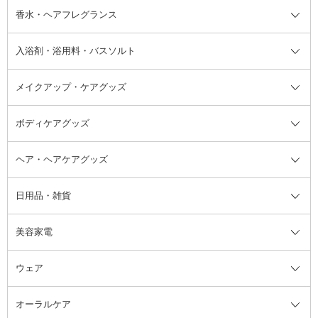
フット用デオドラント・制汗剤・
香水・ヘアフレグランス
リップクリーム・リップケア
ハイライト・シェーディング
ネイルケア
頭皮ケア・育毛剤
その他日焼け対策・UVケア
ネイル・ネイルグッズ全て
ゴマージュ・ピーリング
その他メイクアップ
ネイルケアグッズ
パーマ液
マニキュア
汗ケア
その他シャンプー・ヘアケア・ヘ
入浴剤・浴用料・バスソルト
顔用マッサージ料
脱毛・除毛ケア
ジェルネイル
香水・ヘアフレグランス全て
その他スキンケア
その他ボディケア
ネイルアートグッズ
香水
アスタイリング
メイクアップ・ケアグッズ
リムーバー・除光液
フレグランスミスト
入浴剤・浴用料・バスソルト全て
ヘアフレグランス
入浴剤・浴用料
ボディケアグッズ
その他香水・ヘアフレグランス
バスソルト
メイクアップ・ケアグッズ全て
パフ・スポンジ
ヘア・ヘアケアグッズ
コットン・綿棒
ボディケアグッズ全て
あぶらとり紙
ボディ・バスグッズ
日用品・雑貨
洗顔グッズ
マッサージ・ボディケアグッズ
ヘア・ヘアケアグッズ全て
ビューラー
アイケアグッズ
ヘアブラシ
美容家電
ブラシ・チップ
かかと・角質ケアグッズ
ヘアゴム
日用品・雑貨全て
二重まぶた用アイテム
エクササイズ器具・グッズ
ヘアピン・ヘアクリップ
洗剤
ウェア
ツィザー・毛抜き
絆創膏
ヘアバンド
柔軟剤
美容家電全て
眉・鼻毛・甘皮はさみ
その他ボディケアグッズ
ヘアカーラー
サニタリー・生理用品
フェイスケア美容家電
ルームフレグランス・ディフュー
オーラルケア
カミソリ
ヘッドマッサージブラシ
ボディケア美容家電
ウェア全て
角栓抜き
その他ヘア・ヘアケアグッズ
エッセンシャルオイル
ヘアケアスタイリング美容家電
インナー
ザー