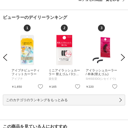
ビューラーのデイリーランキング
1
2
3
Previous
Next
1 /
アイプチビューティ
ミニアイラッシュカー
アイラッシュカーラー
フ
個
フィットカーラー
ラー 替えゴム / 3コ入
/ 本体(替えゴム)
えゴ
り / 詰替え / 3コ入り
り 
アイプチ
資生堂
SHISEIDO(シセイドウ)
ア
お気に入り
お気に入り
お気に入り
￥1,650
￥165
￥220
￥3
このカテゴリのランキングをもっとみる
この商品を見ている人におすすめ