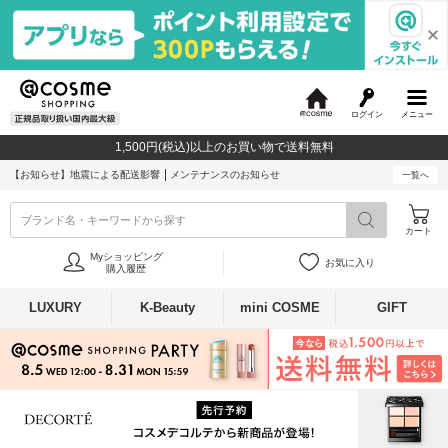
ログイン
メニュー
@
c
1,500円(税込)以上のお買い物で送料無料
o
s
【お知らせ】
地震による配送影響
メンテナンスのお知らせ
一覧へ
m
e
ブランド名・キーワードから探す
カート
Myショッピング
お気に入り
購入履歴
LUXURY
K-Beauty
mini COSME
GIFT