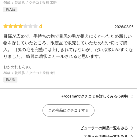
46歳
乾燥肌
クチコミ投稿 33件
購入品
4
2026/03/05
目幅が広めで、手持ちの物で目尻の毛が捉えにくかったため新しい
物を探していたところ、限定品で販売していたため思い切って購
入。 目尻の毛を完璧には上げきれてはないが、だいぶ扱いやすくな
りました。 綺麗に扇状にカールされると思います。
おかめれもん
さん
30歳
乾燥肌
クチコミ投稿 4件
購入品
@cosmeでクチコミを詳しくみる
(59件)
この商品にクチコミする
ビューラーの商品一覧をみる
エテュセの商品一覧をみる