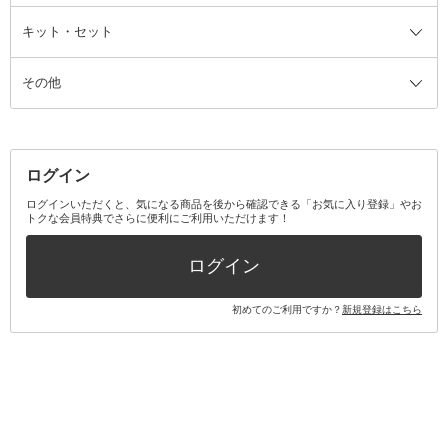
ファンデーション・パウダーケー
キット・セット
アロマキャンドル
その他美容家電
レッグウェア
オーラルケア全て
化粧ポーチ・メイクボックス
お香・インセンス
その他ウェア
歯磨き粉
ス
その他
ミラー・鏡
消臭剤・芳香剤
歯ブラシ
キット・セット全て
詰替容器・アトマイザー
ファブリックミスト
デンタルフロス
スキンケアキット
その他メイクアップ・ケアグッズ
マスク・ティッシュ
マウスウォッシュ・スプレー
ベースメイクキット
その他全て
その他日用品・雑貨
口臭清涼・ケア剤
メイクアップキット
その他
ログイン
その他オーラルケア
ボディケアキット
ヘアケアキット
ログインいただくと、気になる商品を後から確認できる「お気に入り登録」やお
トクな会員特典でさらに便利にご利用いただけます！
その他キット・セット
ログイン
初めてのご利用ですか？
新規登録はこちら