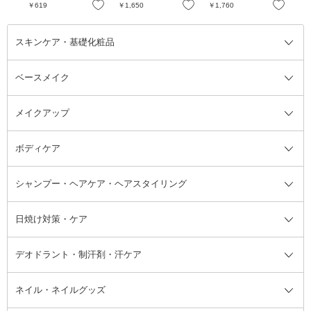
ラルの香り
料
パンピンク / 0.55mL
お気に入り
お気に入り
お気に入り
￥619
￥1,650
￥1,760
￥1
スキンケア・基礎化粧品
ベースメイク
スキンケア・基礎化粧品全て
クレンジング
メイクアップ
洗顔料
ベースメイク全て
化粧水
化粧下地・コントロールカラー
ボディケア
美容液
BBクリーム
メイクアップ全て
乳液
CCクリーム
マスカラ・マスカラ下地
ボディソープ・ハンドソープ・石
シャンプー・ヘアケア・ヘアスタイリング
オールインワン化粧品
コンシーラー
まつげ美容液
ボディケア全て
フェイスクリーム
ファンデーション
つけまつげ
けん
シャンプー・ヘアケア・ヘアスタ
日焼け対策・ケア
フェイスオイル・バーム
フェイスパウダー
アイシャドウ
ボディケア
化粧液
その他ベースメイク
アイシャドウベース
ハンドケア
シャンプー・コンディショナー
イリング全て
デオドラント・制汗剤・汗ケア
ブースター・導入液
アイブロウ・眉マスカラ
レッグ・フットケア
洗い流さないトリートメント
日焼け対策・ケア全て
シートパック・マスク
アイライナー
ネック・デコルテケア
ヘアパック・ヘアマスク
日焼け止め
デオドラント・制汗剤・汗ケア全
ボディ用デオドラント・制汗剤・
ネイル・ネイルグッズ
洗い流すパック・マスク
チーク
バストケア
ヘアスタイリング剤
サンオイル・タンニング
アイクリーム・アイケア
口紅・リップグロス
ヒップケア
ヘアカラー・カラーリング
アフターサンケア
て
汗ケア