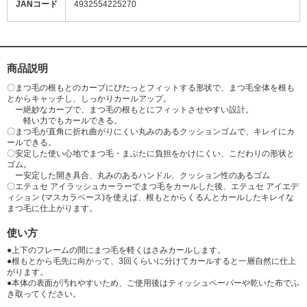
JANコード
4932554225270
商品説明
〇まつ毛の根もとのカーブにぴたっとフィットする形状で、まつ毛全体を根も
とからキャッチし、しっかりカールアップ。
ー絶妙なカーブで、まつ毛の根もとにフィットさせやすい設計。
軽い力でもカールできる。
〇まつ毛が直角に折れ曲がりにくい丸みのあるクッションゴムで、キレイにカ
ールできる。
〇安定した使い心地でまつ毛・まぶたに負担をかけにくい、こだわりの形状と
ゴム。
ー安定した開き具合、丸みのあるハンドル、クッション性のあるゴム
〇エテュセ アイラッシュカーラーでまつ毛をカールした後、エテュセ アイエデ
ィション (マスカラベース)を使えば、根もとからくるんとカールしたキレイな
まつ毛に仕上がります。
使い方
●上下のフレームの間にまつ毛を軽くはさみカールします。
●根もとから毛先に向かって、3回くらいに分けてカールすると一層自然に仕上
がります。
●本体の表面が汚れやすいため、ご使用後はティッシュペーパーや乾いた布でふ
き取ってください。