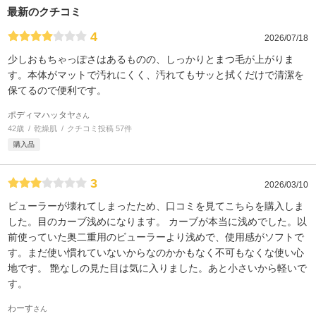
最新のクチコミ
4
2026/07/18
少しおもちゃっぽさはあるものの、しっかりとまつ毛が上がりま
す。本体がマットで汚れにくく、汚れてもサッと拭くだけで清潔を
保てるので便利です。
ポディマハッタヤ
さん
42歳
乾燥肌
クチコミ投稿 57件
購入品
3
2026/03/10
ビューラーが壊れてしまったため、口コミを見てこちらを購入しま
した。目のカーブ浅めになります。 カーブが本当に浅めでした。以
前使っていた奥二重用のビューラーより浅めで、使用感がソフトで
す。まだ使い慣れていないからなのかかもなく不可もなくな使い心
地です。 艶なしの見た目は気に入りました。あと小さいから軽いで
す。
わーす
さん