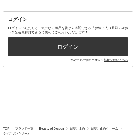
その他メイクアップ・ケアグッズ
マスク・ティッシュ
マウスウォッシュ・スプレー
ベースメイクキット
その他全て
その他日用品・雑貨
口臭清涼・ケア剤
メイクアップキット
その他
ログイン
その他オーラルケア
ボディケアキット
ヘアケアキット
ログインいただくと、気になる商品を後から確認できる「お気に入り登録」やお
トクな会員特典でさらに便利にご利用いただけます！
その他キット・セット
ログイン
初めてのご利用ですか？
新規登録はこちら
TOP
ブランド一覧
Beauty of Joseon
日焼け止め
日焼け止めクリーム
ライスサンクリーム