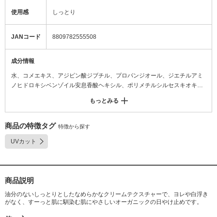
使用感
しっとり
JANコード
8809782555508
成分情報
水、コメエキス、アジピン酸ジブチル、プロパンジオール、ジエチルアミ
ノヒドロキシベンゾイル安息香酸ヘキシル、ポリメチルシルセスキオキサ
ン、エチルヘキシルトリアゾン、ナイアシンアミド、メチレンビスベンゾ
もっとみる
トリアゾリルテトラメチルブチルフェノール、(カプリル/カプリン酸)ヤシ
アルキル、カプリリルメチコン、DIETHYLHEXYL BUTAMIDO TRIAZON
E、グリセリン、BG、コメ胚芽エキス、チャ葉エキス、乳酸桿菌/パンプキ
商品の特徴タグ
特徴から探す
ン発酵エキス、バチルス/ダイズ発酵エキス、サトウキビエキス、オオウキ
UVカット
モエキス、ココヤシエキス、オタネニンジン根エキス、ベニコウジ菌/コメ
発酵液、ペンチレングリコール、ベヘニルアルコール、ポリアクリル酸ア
ルキル(C10-30)、ジステアリン酸ポリグリセリル-3メチルグルコース、デ
シルグルコシド、トロメタミン、カルボマー、(アクリレーツ/アクリル酸
商品説明
アルキル(C10-30))クロスポリマー、1,2-ヘキサンジオール、ステアロイル
グルタミン酸Na、ポリアクリレートクロスポリマー-6、エチルヘキシルグ
油分のないしっとりとしたなめらかなクリームテクスチャーで、ヨレや白浮き
リセリン、アデノシン、キサンタンガム、トコフェロール、乳酸桿菌/コメ
がなく、すーっと肌に馴染む肌にやさしいオーガニックの日やけ止めです。
発酵物、アスペルギルス培養物、サッカロミセス/コメ発酵液