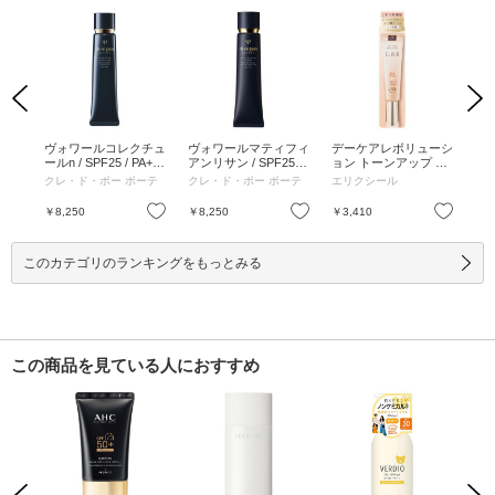
Previous
Next
スe
ヴォワールコレクチュ
ヴォワールマティフィ
デーケアレボリューシ
UV
 イエ
ールn / SPF25 / PA++ /
アンリサン / SPF25 /
ョン トーンアップ BE
ク
ー /
40g / 天然ローズオイ
PA++ / 40g / 本体 / 40g
+ca / SPF50+ / PA+++
ロー
クレ・ド・ポー ボーテ
クレ・ド・ポー ボーテ
エリクシール
ラ 
ルなどを調香した香り
+ / 35g / 35g
+++
/ 40g
0m
お気に入り
お気に入り
お気に入り
￥8,250
￥8,250
￥3,410
￥3
このカテゴリのランキングをもっとみる
この商品を見ている人におすすめ