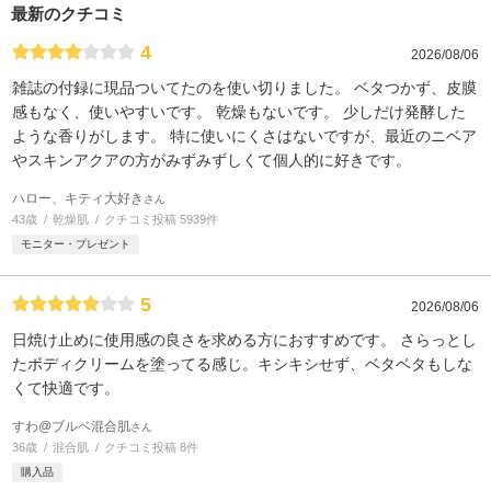
最新のクチコミ
4
2026/08/06
雑誌の付録に現品ついてたのを使い切りました。 ベタつかず、皮膜
感もなく、使いやすいです。 乾燥もないです。 少しだけ発酵した
ような香りがします。 特に使いにくさはないですが、最近のニベア
やスキンアクアの方がみずみずしくて個人的に好きです。
ハロー、キティ大好き
さん
43歳
乾燥肌
クチコミ投稿 5939件
モニター・プレゼント
5
2026/08/06
日焼け止めに使用感の良さを求める方におすすめです。 さらっとし
たボディクリームを塗ってる感じ。キシキシせず、ベタベタもしな
くて快適です。
すわ@ブルベ混合肌
さん
36歳
混合肌
クチコミ投稿 8件
購入品