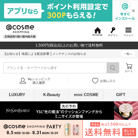
ログイン
メニュー
@
c
1,500円(税込)以上のお買い物で送料無料
o
s
【お知らせ】
地震による配送影響
メンテナンスのお知らせ
一覧へ
m
e
ブランド名・キーワードから探す
カート
Myショッピング
お気に入り
購入履歴
LUXURY
K-Beauty
mini COSME
GIFT