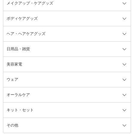
メイクアップ・ケアグッズ
リムーバー・除光液
フレグランスミスト
入浴剤・浴用料・バスソルト全て
ヘアフレグランス
入浴剤・浴用料
ボディケアグッズ
その他香水・ヘアフレグランス
バスソルト
メイクアップ・ケアグッズ全て
パフ・スポンジ
ヘア・ヘアケアグッズ
コットン・綿棒
ボディケアグッズ全て
あぶらとり紙
ボディ・バスグッズ
日用品・雑貨
洗顔グッズ
マッサージ・ボディケアグッズ
ヘア・ヘアケアグッズ全て
ビューラー
アイケアグッズ
ヘアブラシ
美容家電
ブラシ・チップ
かかと・角質ケアグッズ
ヘアゴム
日用品・雑貨全て
二重まぶた用アイテム
エクササイズ器具・グッズ
ヘアピン・ヘアクリップ
洗剤
ウェア
ツィザー・毛抜き
絆創膏
ヘアバンド
柔軟剤
美容家電全て
眉・鼻毛・甘皮はさみ
その他ボディケアグッズ
ヘアカーラー
サニタリー・生理用品
フェイスケア美容家電
ルームフレグランス・ディフュー
オーラルケア
カミソリ
ヘッドマッサージブラシ
ボディケア美容家電
ウェア全て
角栓抜き
その他ヘア・ヘアケアグッズ
エッセンシャルオイル
ヘアケアスタイリング美容家電
インナー
ザー
ファンデーション・パウダーケー
キット・セット
アロマキャンドル
その他美容家電
レッグウェア
オーラルケア全て
化粧ポーチ・メイクボックス
お香・インセンス
その他ウェア
歯磨き粉
ス
その他
ミラー・鏡
消臭剤・芳香剤
歯ブラシ
キット・セット全て
詰替容器・アトマイザー
ファブリックミスト
デンタルフロス
スキンケアキット