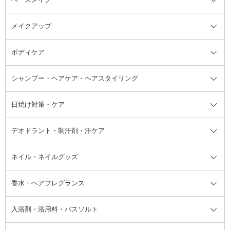
スキンケア・基礎化粧品全て
クレンジング
メイクアップ
洗顔料
ベースメイク全て
化粧水
化粧下地・コントロールカラー
ボディケア
美容液
BBクリーム
メイクアップ全て
乳液
CCクリーム
マスカラ・マスカラ下地
ボディソープ・ハンドソープ・石
シャンプー・ヘアケア・ヘアスタイリング
オールインワン化粧品
コンシーラー
まつげ美容液
ボディケア全て
フェイスクリーム
ファンデーション
つけまつげ
けん
シャンプー・ヘアケア・ヘアスタ
日焼け対策・ケア
フェイスオイル・バーム
フェイスパウダー
アイシャドウ
ボディケア
化粧液
その他ベースメイク
アイシャドウベース
ハンドケア
シャンプー・コンディショナー
イリング全て
デオドラント・制汗剤・汗ケア
ブースター・導入液
アイブロウ・眉マスカラ
レッグ・フットケア
洗い流さないトリートメント
日焼け対策・ケア全て
シートパック・マスク
アイライナー
ネック・デコルテケア
ヘアパック・ヘアマスク
日焼け止め
デオドラント・制汗剤・汗ケア全
ボディ用デオドラント・制汗剤・
ネイル・ネイルグッズ
洗い流すパック・マスク
チーク
バストケア
ヘアスタイリング剤
サンオイル・タンニング
アイクリーム・アイケア
口紅・リップグロス
ヒップケア
ヘアカラー・カラーリング
アフターサンケア
て
汗ケア
フット用デオドラント・制汗剤・
香水・ヘアフレグランス
リップクリーム・リップケア
ハイライト・シェーディング
ネイルケア
頭皮ケア・育毛剤
その他日焼け対策・UVケア
ネイル・ネイルグッズ全て
ゴマージュ・ピーリング
その他メイクアップ
ネイルケアグッズ
パーマ液
マニキュア
汗ケア
その他シャンプー・ヘアケア・ヘ
入浴剤・浴用料・バスソルト
顔用マッサージ料
脱毛・除毛ケア
ジェルネイル
香水・ヘアフレグランス全て
その他スキンケア
その他ボディケア
ネイルアートグッズ
香水
アスタイリング