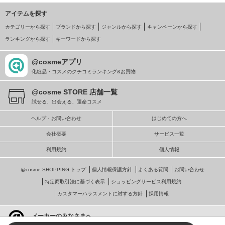
アイテムを探す
カテゴリーから探す
ブランドから探す
ジャンルから探す
キャンペーンから探す
ランキングから探す
キーワードから探す
@cosmeアプリ
化粧品・コスメのクチコミランキング&お買物
@cosme STORE 店舗一覧
試せる、出会える、運命コスメ
ヘルプ・お問い合わせ
はじめての方へ
会社概要
サービス一覧
利用規約
個人情報
@cosme SHOPPING トップ
個人情報保護方針
よくある質問
お問い合わせ
特定商取引法に基づく表示
ショッピングサービス利用規約
カスタマーハラスメントに対する方針
採用情報
メーカーのみなさまへ
@cosmeへの掲載・ビジネス活用