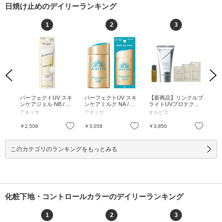
日焼け止めのデイリーランキング
1
2
3
Previous
Next
ーン
パーフェクトUV スキ
パーフェクトUV スキ
【新商品】リンクルブ
U
 PA+
ンケアジェル NB / SP
ンケアミルク NA / SP
ライトUVプロテクタ
リ
ホワ
F50+ / PA++++ / 90g /
F50+ / PA++++ / 60mL
ー限定キット / SPF50
ト /
アネッサ
アネッサ
オルビス
コ
 ナ
本体 / ホワイトフロー
/ 本体 / フルーティー
+ / PA++++ / 50g、12
0m
 30
ラルの香り / うるおっ
フローラルの香り / さ
mL、2g、1.5mL、1.2
グ
お気に入り
お気に入り
お気に入り
￥2,508
￥3,058
￥3,850
￥4
てべたつかない / 90g
らさら / 60mL
g / 無香料 / しっとり /
30
50g、12mL、2g、1.5
mL、1.2g
このカテゴリのランキングをもっとみる
化粧下地・コントロールカラーのデイリーランキング
1
2
3