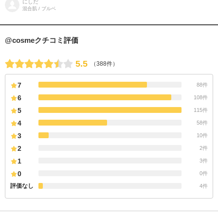
にしだ
サンクリーム まるで
混合肌 / ブルベ
@cosmeクチコミ評価
5.5
（388件）
7
88件
6
108件
5
115件
4
58件
3
10件
2
2件
1
3件
0
0件
評価なし
4件