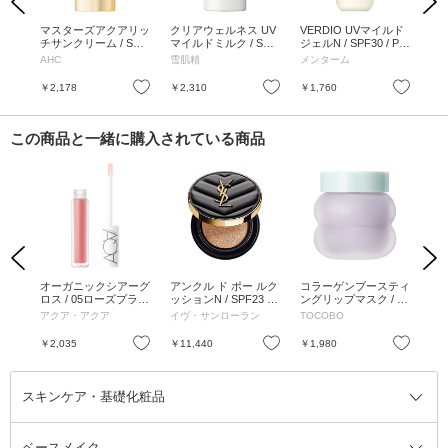
Previous
Next
エッ
マスターズアクアリッ
クリアウェルネス UV
VERDIO UVマイルド
常
 PA+
チサンクリーム / SPF
マイルドミルク / SPF
ジェルN / SPF30 / PA
イ
アフロ
50+ / PA+++ / 本体 / 50
50+ / PA+++ / 50mL /
+++ / 本体 / 220g
ルサ
ーコ
AHC
雪肌精
メンターム
Su
mL
無香料
PF5
ファ
お気に入り
お気に入り
お気に入り
￥2,178
￥2,310
￥1,760
￥6
この商品と一緒に購入されている商品
Previous
Next
アク
オーガニックシアーグ
アンクル ド ポー ルク
コラーゲンブースティ
スク
ーラル
ロス / 05ローズプラム
ッションN / SPF23 / P
ングリップマスク / 20
ml
/ 3g
A++ / 本体 / 10 明るい
ml
アクア・アクア
イヴ・サンローラン
TOCOBO
ハ
肌色 / 14g
お気に入り
お気に入り
お気に入り
￥2,035
￥11,440
￥1,980
￥1
スキンケア・基礎化粧品
ベースメイク