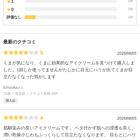
1
0件
0
0件
評価なし
4件
最新のクチコミ
5
2026/08/05
くまが気になり、くまに効果的なアイクリームを見つけて購入しま
した。1回しか使ってませんがたしかに目元にハリが出てくまが目
立たなくなった気がします
Emuuka
さん
21歳
混合肌
クチコミ投稿 60件
購入品
4
2026/08/05
肌馴染みの良いアイクリームです。 ベタ付かず肌への浸透も良く、
潤い乾燥小じわもふっくらして目立たなくなります。 目もとにハリ