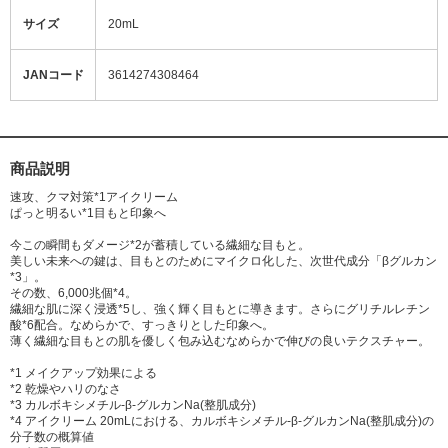
サイズ
20mL
JANコード
3614274308464
商品説明
速攻、クマ対策*1アイクリーム
ぱっと明るい*1目もと印象へ
今この瞬間もダメージ*2が蓄積している繊細な目もと。
美しい未来への鍵は、目もとのためにマイクロ化した、次世代成分「βグルカン
*3」。
その数、6,000兆個*4。
繊細な肌に深く浸透*5し、強く輝く目もとに導きます。さらにグリチルレチン
酸*6配合。なめらかで、すっきりとした印象へ。
薄く繊細な目もとの肌を優しく包み込むなめらかで伸びの良いテクスチャー。
*1 メイクアップ効果による
*2 乾燥やハリのなさ
*3 カルボキシメチル-β-グルカンNa(整肌成分)
*4 アイクリーム 20mLにおける、カルボキシメチル-β-グルカンNa(整肌成分)の
分子数の概算値