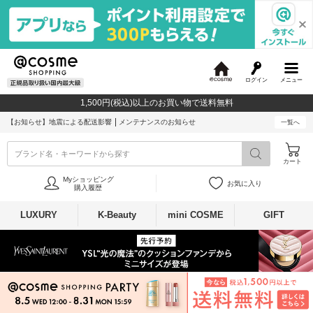
ログイン
メニュー
@
c
1,500円(税込)以上のお買い物で送料無料
o
s
【お知らせ】
地震による配送影響
メンテナンスのお知らせ
一覧へ
m
e
ブランド名・キーワードから探す
カート
Myショッピング
お気に入り
購入履歴
LUXURY
K-Beauty
mini COSME
GIFT