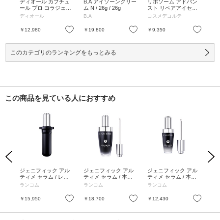
メル
ディオール カプチュ
B.A アイゾーンクリー
リポソーム アドバン
薬用
リー
ール プロ コラジェン
ム N / 26g / 26g
スト リペアアイセラ
&NA
 /
ショット / 15mL / 15m
ム / 20ml / 本体 / ティ
ディオール
B.A
コスメデコルテ
ち
L
ーグリーンフローラル
の香り / 20ml
お気に入り
お気に入り
お気に入り
￥12,980
￥19,800
￥9,350
￥2
このカテゴリのランキングをもっとみる
この商品を見ている人におすすめ
Previous
Next
mL
ジェニフィック アル
ジェニフィック アル
ジェニフィック アル
【
イア
ティメ セラム / レフ
ティメ セラム / 本体 /
ティメ セラム / 本体 /
ジ
10
ィル / 50mL
50mL
30mL
液 
ランコム
ランコム
ランコム
ラ
7m
お気に入り
お気に入り
お気に入り
￥15,950
￥18,700
￥12,430
￥1