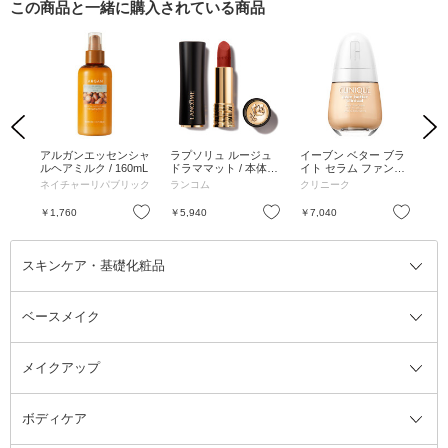
この商品と一緒に購入されている商品
Previous
Next
ルリ
アルガンエッセンシャ
ラプソリュ ルージュ
イーブン ベター ブラ
ル
本体
ルヘアミルク / 160mL
ドラママット / 本体 /
イト セラム ファンデ
ルC
 バー
196 フレンチ タッチ /
ーション 20 / 63 フレ
ライ
ネイチャーリパブリック
ランコム
クリニーク
FE
3.4g
ッシュ ベージュ / 30m
L
お気に入り
お気に入り
お気に入り
￥1,760
￥5,940
￥7,040
￥1
スキンケア・基礎化粧品
ベースメイク
スキンケア・基礎化粧品全て
クレンジング
メイクアップ
洗顔料
ベースメイク全て
化粧水
化粧下地・コントロールカラー
ボディケア
美容液
BBクリーム
メイクアップ全て
乳液
CCクリーム
マスカラ・マスカラ下地