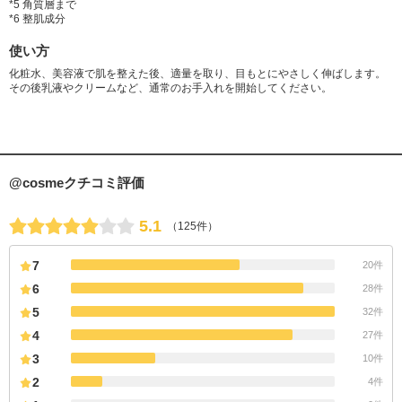
*5 角質層まで
*6 整肌成分
使い方
化粧水、美容液で肌を整えた後、適量を取り、目もとにやさしく伸ばします。
その後乳液やクリームなど、通常のお手入れを開始してください。
@cosmeクチコミ評価
5.1
（125件）
7
20件
6
28件
5
32件
4
27件
3
10件
2
4件