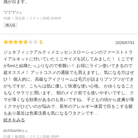
感が出ます。
*1*2*3*
さん
43歳
混合肌
クチコミ投稿 9246件
購入品
5
2026/07/31
ジェネフィックアルティメエッセンスローションのファーストトラ
イアルキットに付いていたミニサイズを試してみました！ ミニです
が5mlと結構たっぷりなので有難い！ お得にライン使いできるので
超オススメ！ アットコスメの通販でも買えますし、気になる方はぜ
ひ！ 個人的に、高級なアイクリームは毛穴が詰まりプツプツができ
がちですが、こちらは肌に優しく快適な使い心地。 かゆくなること
もなくサラリと潤います。 朝のメイク前でも使いやすいですし、ク
マが薄くなる効果があるのも良いですね。 子どもの頃から皮膚が薄
くクマがひどいのが悩みで、長年のアレルギー体質で目をこする癖
もあり最近は色素沈着も気になるワタクシです
…
続きをみる
pichibambi
さん
51歳
敏感肌
クチコミ投稿 499件