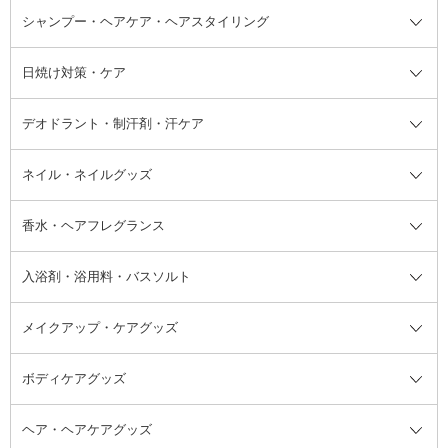
ボディソープ・ハンドソープ・石
シャンプー・ヘアケア・ヘアスタイリング
オールインワン化粧品
コンシーラー
まつげ美容液
ボディケア全て
フェイスクリーム
ファンデーション
つけまつげ
けん
シャンプー・ヘアケア・ヘアスタ
日焼け対策・ケア
フェイスオイル・バーム
フェイスパウダー
アイシャドウ
ボディケア
化粧液
その他ベースメイク
アイシャドウベース
ハンドケア
シャンプー・コンディショナー
イリング全て
デオドラント・制汗剤・汗ケア
ブースター・導入液
アイブロウ・眉マスカラ
レッグ・フットケア
洗い流さないトリートメント
日焼け対策・ケア全て
シートパック・マスク
アイライナー
ネック・デコルテケア
ヘアパック・ヘアマスク
日焼け止め
デオドラント・制汗剤・汗ケア全
ボディ用デオドラント・制汗剤・
ネイル・ネイルグッズ
洗い流すパック・マスク
チーク
バストケア
ヘアスタイリング剤
サンオイル・タンニング
アイクリーム・アイケア
口紅・リップグロス
ヒップケア
ヘアカラー・カラーリング
アフターサンケア
て
汗ケア
フット用デオドラント・制汗剤・
香水・ヘアフレグランス
リップクリーム・リップケア
ハイライト・シェーディング
ネイルケア
頭皮ケア・育毛剤
その他日焼け対策・UVケア
ネイル・ネイルグッズ全て
ゴマージュ・ピーリング
その他メイクアップ
ネイルケアグッズ
パーマ液
マニキュア
汗ケア
その他シャンプー・ヘアケア・ヘ
入浴剤・浴用料・バスソルト
顔用マッサージ料
脱毛・除毛ケア
ジェルネイル
香水・ヘアフレグランス全て
その他スキンケア
その他ボディケア
ネイルアートグッズ
香水
アスタイリング
メイクアップ・ケアグッズ
リムーバー・除光液
フレグランスミスト
入浴剤・浴用料・バスソルト全て
ヘアフレグランス
入浴剤・浴用料
ボディケアグッズ
その他香水・ヘアフレグランス
バスソルト
メイクアップ・ケアグッズ全て
パフ・スポンジ
ヘア・ヘアケアグッズ
コットン・綿棒
ボディケアグッズ全て
あぶらとり紙
ボディ・バスグッズ