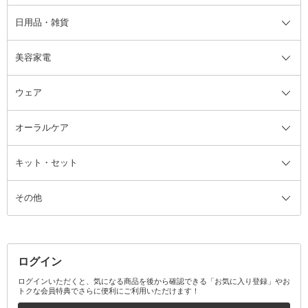
日用品・雑貨
洗顔グッズ
マッサージ・ボディケアグッズ
ヘア・ヘアケアグッズ全て
ビューラー
アイケアグッズ
ヘアブラシ
美容家電
ブラシ・チップ
かかと・角質ケアグッズ
ヘアゴム
日用品・雑貨全て
二重まぶた用アイテム
エクササイズ器具・グッズ
ヘアピン・ヘアクリップ
洗剤
ウェア
ツィザー・毛抜き
絆創膏
ヘアバンド
柔軟剤
美容家電全て
眉・鼻毛・甘皮はさみ
その他ボディケアグッズ
ヘアカーラー
サニタリー・生理用品
フェイスケア美容家電
ルームフレグランス・ディフュー
オーラルケア
カミソリ
ヘッドマッサージブラシ
ボディケア美容家電
ウェア全て
角栓抜き
その他ヘア・ヘアケアグッズ
エッセンシャルオイル
ヘアケアスタイリング美容家電
インナー
ザー
ファンデーション・パウダーケー
キット・セット
アロマキャンドル
その他美容家電
レッグウェア
オーラルケア全て
化粧ポーチ・メイクボックス
お香・インセンス
その他ウェア
歯磨き粉
ス
その他
ミラー・鏡
消臭剤・芳香剤
歯ブラシ
キット・セット全て
詰替容器・アトマイザー
ファブリックミスト
デンタルフロス
スキンケアキット
その他メイクアップ・ケアグッズ
マスク・ティッシュ
マウスウォッシュ・スプレー
ベースメイクキット
その他全て
その他日用品・雑貨
口臭清涼・ケア剤
メイクアップキット
その他
ログイン
その他オーラルケア
ボディケアキット
ヘアケアキット
ログインいただくと、気になる商品を後から確認できる「お気に入り登録」やお
トクな会員特典でさらに便利にご利用いただけます！
その他キット・セット