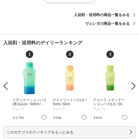
入浴剤・浴用料の商品一覧をみる
ヴェレダの商品一覧をみる
入浴剤・浴用料のデイリーランキング
1
2
3
Previous
Next
 1
メディテーションバス
ナイトリートバス(J) /
アユーラ メディテー
メ
(香涼み)α / 300ml / 本
50ml / 50ml
ションバスt(J) / 50mL
t /
体 / 300ml
/ 50mL
アユーラ
アユーラ
アユーラ
ア
お気に入り
お気に入り
お気に入り
￥2,750
￥638
￥616
￥2
このカテゴリのランキングをもっとみる