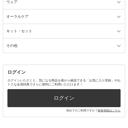
ウェア
ツィザー・毛抜き
絆創膏
ヘアバンド
柔軟剤
美容家電全て
眉・鼻毛・甘皮はさみ
その他ボディケアグッズ
ヘアカーラー
サニタリー・生理用品
フェイスケア美容家電
ルームフレグランス・ディフュー
オーラルケア
カミソリ
ヘッドマッサージブラシ
ボディケア美容家電
ウェア全て
角栓抜き
その他ヘア・ヘアケアグッズ
エッセンシャルオイル
ヘアケアスタイリング美容家電
インナー
ザー
ファンデーション・パウダーケー
キット・セット
アロマキャンドル
その他美容家電
レッグウェア
オーラルケア全て
化粧ポーチ・メイクボックス
お香・インセンス
その他ウェア
歯磨き粉
ス
その他
ミラー・鏡
消臭剤・芳香剤
歯ブラシ
キット・セット全て
詰替容器・アトマイザー
ファブリックミスト
デンタルフロス
スキンケアキット
その他メイクアップ・ケアグッズ
マスク・ティッシュ
マウスウォッシュ・スプレー
ベースメイクキット
その他全て
その他日用品・雑貨
口臭清涼・ケア剤
メイクアップキット
その他
ログイン
その他オーラルケア
ボディケアキット
ヘアケアキット
ログインいただくと、気になる商品を後から確認できる「お気に入り登録」やお
トクな会員特典でさらに便利にご利用いただけます！
その他キット・セット
ログイン
初めてのご利用ですか？
新規登録はこちら