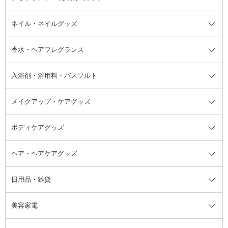
デオドラント・制汗剤・汗ケア全
ボディ用デオドラント・制汗剤・
ネイル・ネイルグッズ
洗い流すパック・マスク
チーク
バストケア
ヘアスタイリング剤
サンオイル・タンニング
アイクリーム・アイケア
口紅・リップグロス
ヒップケア
ヘアカラー・カラーリング
アフターサンケア
て
汗ケア
フット用デオドラント・制汗剤・
香水・ヘアフレグランス
リップクリーム・リップケア
ハイライト・シェーディング
ネイルケア
頭皮ケア・育毛剤
その他日焼け対策・UVケア
ネイル・ネイルグッズ全て
ゴマージュ・ピーリング
その他メイクアップ
ネイルケアグッズ
パーマ液
マニキュア
汗ケア
その他シャンプー・ヘアケア・ヘ
入浴剤・浴用料・バスソルト
顔用マッサージ料
脱毛・除毛ケア
ジェルネイル
香水・ヘアフレグランス全て
その他スキンケア
その他ボディケア
ネイルアートグッズ
香水
アスタイリング
メイクアップ・ケアグッズ
リムーバー・除光液
フレグランスミスト
入浴剤・浴用料・バスソルト全て
ヘアフレグランス
入浴剤・浴用料
ボディケアグッズ
その他香水・ヘアフレグランス
バスソルト
メイクアップ・ケアグッズ全て
パフ・スポンジ
ヘア・ヘアケアグッズ
コットン・綿棒
ボディケアグッズ全て
あぶらとり紙
ボディ・バスグッズ
日用品・雑貨
洗顔グッズ
マッサージ・ボディケアグッズ
ヘア・ヘアケアグッズ全て
ビューラー
アイケアグッズ
ヘアブラシ
美容家電
ブラシ・チップ
かかと・角質ケアグッズ
ヘアゴム
日用品・雑貨全て
二重まぶた用アイテム
エクササイズ器具・グッズ
ヘアピン・ヘアクリップ
洗剤