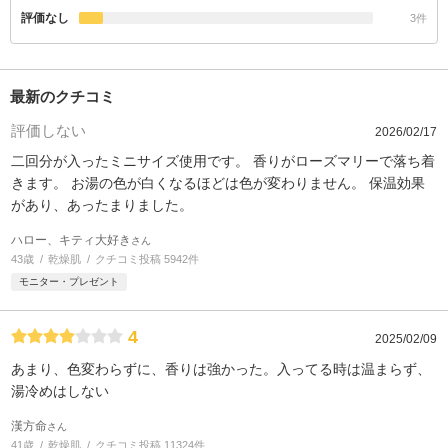
評価なし
3件
最新のクチコミ
評価しない
2026/02/17
二回分が入ったミニサイズ使用です。 香りがローズマリーで落ち着
きます。 お湯の色が白くなるほどは色が変わりません。 保温効果
があり、あったまりました。
ハロー、キティ大好き
さん
43歳
乾燥肌
クチコミ投稿 5942件
モニター・プレゼント
4
2025/02/09
あまり、色変わらずに、香りは強かった。入ってる時は温まらず、
湯冷めはしない
漢方命
さん
41歳
乾燥肌
クチコミ投稿 11324件