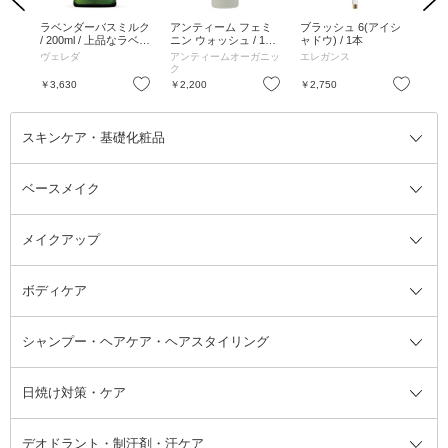
ィン
ラベンダーバスミルク
アンティーム フェミ
ブラッシュ 6(アイシ
パ
2
/ 200ml / 上品なラベン
ニン ウォッシュ / 120
ャドウ) / 1本
ステ
ダーの香り
ml
PA+
ヴェレダ
アンティームオーガニッ
エレガンス
ネ
ク
お気に入り
お気に入り
お気に入り
￥3,630
￥2,200
￥2,750
￥1
スキンケア・基礎化粧品
ベースメイク
スキンケア・基礎化粧品全て
クレンジング
メイクアップ
洗顔料
ベースメイク全て
化粧水
化粧下地・コントロールカラー
ボディケア
美容液
BBクリーム
メイクアップ全て
乳液
CCクリーム
マスカラ・マスカラ下地
ボディソープ・ハンドソープ・石
シャンプー・ヘアケア・ヘアスタイリング
オールインワン化粧品
コンシーラー
まつげ美容液
ボディケア全て
フェイスクリーム
ファンデーション
つけまつげ
けん
シャンプー・ヘアケア・ヘアスタ
日焼け対策・ケア
フェイスオイル・バーム
フェイスパウダー
アイシャドウ
ボディケア
化粧液
その他ベースメイク
アイシャドウベース
ハンドケア
シャンプー・コンディショナー
イリング全て
デオドラント・制汗剤・汗ケア
ブースター・導入液
アイブロウ・眉マスカラ
レッグ・フットケア
洗い流さないトリートメント
日焼け対策・ケア全て
シートパック・マスク
アイライナー
ネック・デコルテケア
ヘアパック・ヘアマスク
日焼け止め