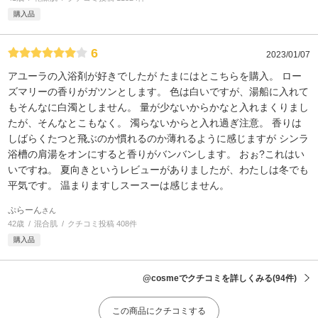
購入品
6
2023/01/07
アユーラの入浴剤が好きでしたが たまにはとこちらを購入。 ロー
ズマリーの香りがガツンとします。 色は白いですが、湯船に入れて
もそんなに白濁としません。 量が少ないからかなと入れまくりまし
たが、そんなとこもなく。 濁らないからと入れ過ぎ注意。 香りは
しばらくたつと飛ぶのか慣れるのか薄れるように感じますが シンラ
浴槽の肩湯をオンにすると香りがバンバンします。 おぉ?これはい
いですね。 夏向きというレビューがありましたが、わたしは冬でも
平気です。 温まりますしスースーは感じません。
ぷらーん
さん
42歳
混合肌
クチコミ投稿 408件
購入品
@cosmeでクチコミを詳しくみる
(94件)
この商品にクチコミする