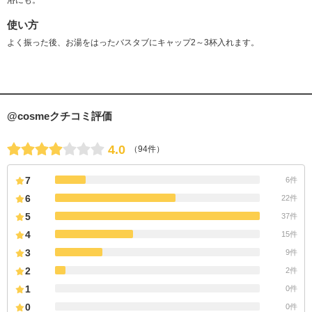
使い方
よく振った後、お湯をはったバスタブにキャップ2～3杯入れます。
@cosmeクチコミ評価
4.0
（94件）
7
6件
6
22件
5
37件
4
15件
3
9件
2
2件
1
0件
0
0件