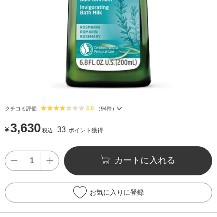
4.0
クチコミ評価
（
94
件）
3,630
¥
33
ポイント獲得
税込
カートに入れる
お気に入りに登録