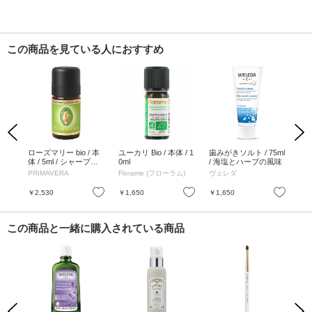
この商品を見ている人におすすめ
Previous
Next
イク
ローズマリー bio / 本
ユーカリ Bio / 本体 / 1
歯みがきソルト / 75ml
セ
体 / 5ml / シャープで
0ml
/ 海塩とハーブの風味
/ 
すっきりとした香り
の
PRIMAVERA
Florame (フローラム)
ヴェレダ
ヴ
お気に入り
お気に入り
お気に入り
￥2,530
￥1,650
￥1,650
￥2
この商品と一緒に購入されている商品
Previous
Next