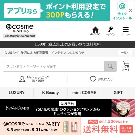
ログイン
メニュー
@
c
1,500円(税込)以上のお買い物で送料無料
o
s
【お知らせ】
地震による配送影響
メンテナンスのお知らせ
一覧へ
m
e
ブランド名・キーワードから探す
カート
Myショッピング
お気に入り
購入履歴
LUXURY
K-Beauty
mini COSME
GIFT