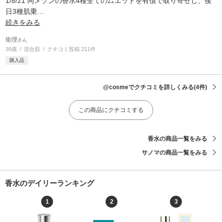
1/8/21 同メゾンの香水4種全ての厶エットを有償で取り寄せし、後
日3種肌乗
…
続きをみる
衛理
さん
39歳
混合肌
クチコミ投稿 211件
購入品
@cosmeでクチコミを詳しくみる
(4件)
この商品にクチコミする
香水の商品一覧をみる
サノマの商品一覧をみる
香水のデイリーランキング
1
2
3