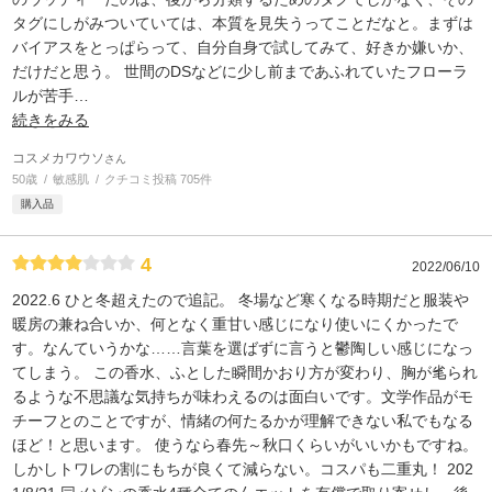
タグにしがみついていては、本質を見失うってことだなと。まずは
バイアスをとっぱらって、自分自身で試してみて、好きか嫌いか、
だけだと思う。 世間のDSなどに少し前まであふれていたフローラ
ルが苦手
…
続きをみる
コスメカワウソ
さん
50歳
敏感肌
クチコミ投稿 705件
購入品
4
2022/06/10
2022.6 ひと冬超えたので追記。 冬場など寒くなる時期だと服装や
暖房の兼ね合いか、何となく重甘い感じになり使いにくかったで
す。なんていうかな……言葉を選ばずに言うと鬱陶しい感じになっ
てしまう。 この香水、ふとした瞬間かおり方が変わり、胸が毟られ
るような不思議な気持ちが味わえるのは面白いです。文学作品がモ
チーフとのことですが、情緒の何たるかが理解できない私でもなる
ほど！と思います。 使うなら春先～秋口くらいがいいかもですね。
しかしトワレの割にもちが良くて減らない。コスパも二重丸！ 202