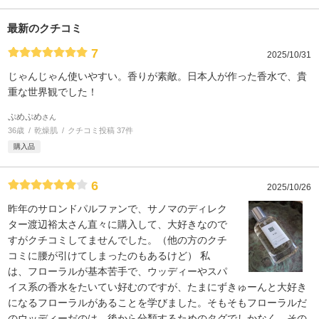
最新のクチコミ
7
2025/10/31
じゃんじゃん使いやすい。香りが素敵。日本人が作った香水で、貴
重な世界観でした！
ぷめぷめ
さん
36歳
乾燥肌
クチコミ投稿 37件
購入品
6
2025/10/26
昨年のサロンドパルファンで、サノマのディレク
ター渡辺裕太さん直々に購入して、大好きなので
すがクチコミしてませんでした。（他の方のクチ
コミに腰が引けてしまったのもあるけど） 私
は、フローラルが基本苦手で、ウッディーやスパ
イス系の香水をたいてい好むのですが、たまにずきゅーんと大好き
になるフローラルがあることを学びました。そもそもフローラルだ
のウッディーだのは、後から分類するためのタグでしかなく、その