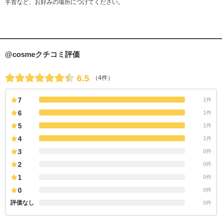
手首など、お好みの場所につけてください。
@cosmeクチコミ評価
6.5
（4件）
7
1件
6
1件
5
1件
4
1件
3
0件
2
0件
1
0件
0
0件
評価なし
0件