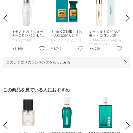
Previous
Next
ァム
キモノ ヒカリ ウォー
【mini COSME】【お
シー ソルト & ベルガ
レ
ターコロン / 15mL / 1
一人様1点限り】ネロ
モット コロン / 10mL
レ
5mL
リ・ポルトフィーノ
/ 10mL
モー
コスメデコルテ
トム フォード ビューテ
Jo Malone London(ジョ
Mai
オード パルファム ス
本体
ィ
ー マローン ロンドン)
nc
プレィ / 4mL / 4mL
ク /
フレ
お気に入り
お気に入り
お気に入り
￥3,300
￥3,740
￥4,950
￥5
このカテゴリのランキングをもっとみる
この商品を見ている人におすすめ
Previous
Next