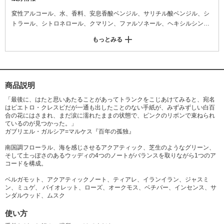
変性アルコール、水、香料、安息香酸ベンジル、サリチル酸ベンジル、シ
トラール、シトロネロール、クマリン、ファルソネール、ヘキシルシンナ
マル、ヒドロキシシトロネラール、リモネン、リナロール、t-プチルメト
もっとみる
キシジベンゾイルメタン、メトキシケイヒ酸へチルヘキシル、サリチル酸
エチルヘキシル、トコフェロール、ヒマワリ種子油、BHT
商品説明
「最後に、はたと思いあたることがあってトランクをこじあけてみると、宛名
はピエトロ・クレスピだが一通も出したことのない手紙が、みずみずしい白百
合の花にはさまれ、まだ涙に濡れたままの状態で、ピンクのリボンで束ねられ
ているのが見つかった。」
ガブリエル・ガルシア=マルケス『百年の孤独』
南国調フローラル、海を感じさせるアクアティック、芝生のようなグリーン、
そして土っぽさのあるウッディの4つのノートがバランスを取りながら1つのア
コードを構成。
ベルガモット、アクアティックノート、ティアレ、イランイラン、ジャスミ
ン、ミュゲ、 バイオレット、ローズ、オークモス、ベチバー、インセンス、サ
ンダルウッド、ムスク
使い方