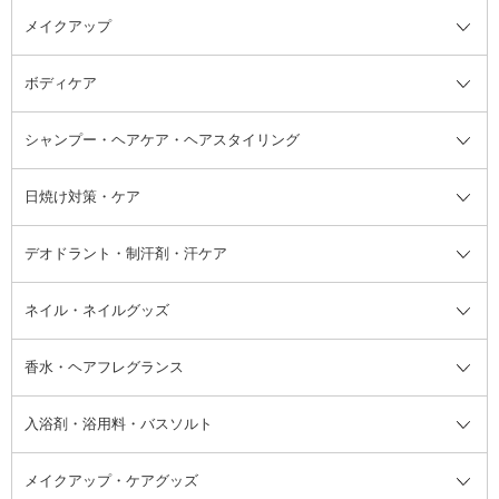
メイクアップ
洗顔料
ベースメイク全て
化粧水
化粧下地・コントロールカラー
ボディケア
美容液
BBクリーム
メイクアップ全て
乳液
CCクリーム
マスカラ・マスカラ下地
ボディソープ・ハンドソープ・石
シャンプー・ヘアケア・ヘアスタイリング
オールインワン化粧品
コンシーラー
まつげ美容液
ボディケア全て
フェイスクリーム
ファンデーション
つけまつげ
けん
シャンプー・ヘアケア・ヘアスタ
日焼け対策・ケア
フェイスオイル・バーム
フェイスパウダー
アイシャドウ
ボディケア
化粧液
その他ベースメイク
アイシャドウベース
ハンドケア
シャンプー・コンディショナー
イリング全て
デオドラント・制汗剤・汗ケア
ブースター・導入液
アイブロウ・眉マスカラ
レッグ・フットケア
洗い流さないトリートメント
日焼け対策・ケア全て
シートパック・マスク
アイライナー
ネック・デコルテケア
ヘアパック・ヘアマスク
日焼け止め
デオドラント・制汗剤・汗ケア全
ボディ用デオドラント・制汗剤・
ネイル・ネイルグッズ
洗い流すパック・マスク
チーク
バストケア
ヘアスタイリング剤
サンオイル・タンニング
アイクリーム・アイケア
口紅・リップグロス
ヒップケア
ヘアカラー・カラーリング
アフターサンケア
て
汗ケア
フット用デオドラント・制汗剤・
香水・ヘアフレグランス
リップクリーム・リップケア
ハイライト・シェーディング
ネイルケア
頭皮ケア・育毛剤
その他日焼け対策・UVケア
ネイル・ネイルグッズ全て
ゴマージュ・ピーリング
その他メイクアップ
ネイルケアグッズ
パーマ液
マニキュア
汗ケア
その他シャンプー・ヘアケア・ヘ
入浴剤・浴用料・バスソルト
顔用マッサージ料
脱毛・除毛ケア
ジェルネイル
香水・ヘアフレグランス全て
その他スキンケア
その他ボディケア
ネイルアートグッズ
香水
アスタイリング
メイクアップ・ケアグッズ
リムーバー・除光液
フレグランスミスト
入浴剤・浴用料・バスソルト全て
ヘアフレグランス
入浴剤・浴用料