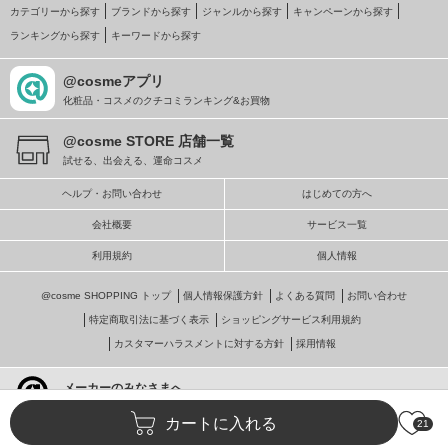
カテゴリーから探す
ブランドから探す
ジャンルから探す
キャンペーンから探す
ランキングから探す
キーワードから探す
@cosmeアプリ
化粧品・コスメのクチコミランキング&お買物
@cosme STORE 店舗一覧
試せる、出会える、運命コスメ
ヘルプ・お問い合わせ
はじめての方へ
会社概要
サービス一覧
利用規約
個人情報
@cosme SHOPPING トップ
個人情報保護方針
よくある質問
お問い合わせ
特定商取引法に基づく表示
ショッピングサービス利用規約
カスタマーハラスメントに対する方針
採用情報
メーカーのみなさまへ
@cosmeへの掲載・ビジネス活用
カートに入れる
21
© istyle retail Inc.