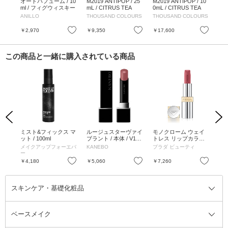
オー
オードパフューム / 10
M2019 ANTIPOP / 25
M2019 ANTIPOP / 10
シ
 /
ml / フィグウィスキー
mL / CITRUS TEA
0mL / CITRUS TEA
イ
ロマ
07
ANILLO
THOUSAND COLOURS
THOUSAND COLOURS
mu
8.6
お気に入り
お気に入り
お気に入り
￥2,970
￥9,350
￥17,600
￥4
この商品と一緒に購入されている商品
Previous
Next
リッ
ミスト&フィックス マ
ルージュスターヴァイ
モノクローム ウェイ
デ
トニ
ット / 100ml
ブラント / 本体 / V12 /
トレス リップカラー
クイド
3.7g
(マットレザー) / 本体
メイクアップフォーエバ
KANEBO
プラダ ビューティ
KA
/ P61 ラック ピンク /
ー
3.8g
お気に入り
お気に入り
お気に入り
￥4,180
￥5,060
￥7,260
￥3
スキンケア・基礎化粧品
ベースメイク
スキンケア・基礎化粧品全て
クレンジング