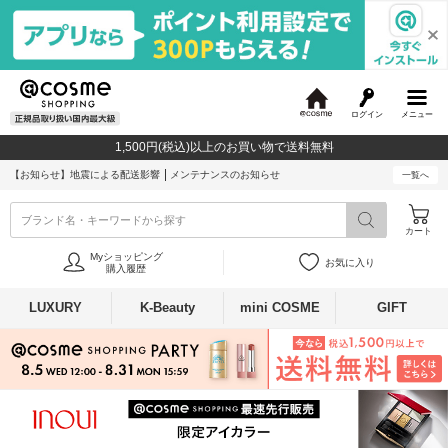
ログイン
メニュー
@
c
1,500円(税込)以上のお買い物で送料無料
o
s
【お知らせ】
地震による配送影響
メンテナンスのお知らせ
一覧へ
m
e
ブランド名・キーワードから探す
カート
Myショッピング
お気に入り
購入履歴
LUXURY
K-Beauty
mini COSME
GIFT