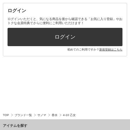
ログイン
その他オーラルケア
ボディケアキット
ヘアケアキット
ログインいただくと、気になる商品を後から確認できる「お気に入り登録」やお
トクな会員特典でさらに便利にご利用いただけます！
その他キット・セット
ログイン
初めてのご利用ですか？
新規登録はこちら
TOP
ブランド一覧
サノマ
香水
4-10 乙女
アイテムを探す