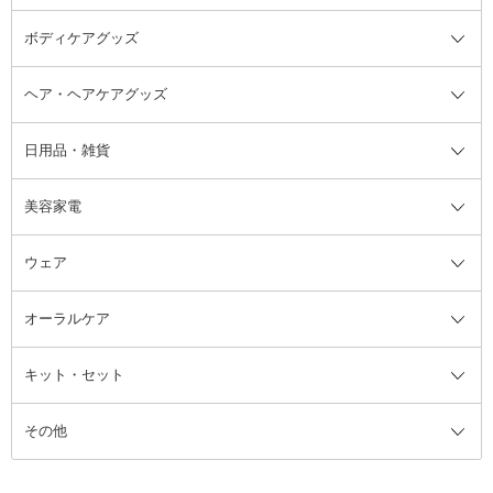
ボディケアグッズ
その他香水・ヘアフレグランス
バスソルト
メイクアップ・ケアグッズ全て
パフ・スポンジ
ヘア・ヘアケアグッズ
コットン・綿棒
ボディケアグッズ全て
あぶらとり紙
ボディ・バスグッズ
日用品・雑貨
洗顔グッズ
マッサージ・ボディケアグッズ
ヘア・ヘアケアグッズ全て
ビューラー
アイケアグッズ
ヘアブラシ
美容家電
ブラシ・チップ
かかと・角質ケアグッズ
ヘアゴム
日用品・雑貨全て
二重まぶた用アイテム
エクササイズ器具・グッズ
ヘアピン・ヘアクリップ
洗剤
ウェア
ツィザー・毛抜き
絆創膏
ヘアバンド
柔軟剤
美容家電全て
眉・鼻毛・甘皮はさみ
その他ボディケアグッズ
ヘアカーラー
サニタリー・生理用品
フェイスケア美容家電
ルームフレグランス・ディフュー
オーラルケア
カミソリ
ヘッドマッサージブラシ
ボディケア美容家電
ウェア全て
角栓抜き
その他ヘア・ヘアケアグッズ
エッセンシャルオイル
ヘアケアスタイリング美容家電
インナー
ザー
ファンデーション・パウダーケー
キット・セット
アロマキャンドル
その他美容家電
レッグウェア
オーラルケア全て
化粧ポーチ・メイクボックス
お香・インセンス
その他ウェア
歯磨き粉
ス
その他
ミラー・鏡
消臭剤・芳香剤
歯ブラシ
キット・セット全て
詰替容器・アトマイザー
ファブリックミスト
デンタルフロス
スキンケアキット
その他メイクアップ・ケアグッズ
マスク・ティッシュ
マウスウォッシュ・スプレー
ベースメイクキット
その他全て
その他日用品・雑貨
口臭清涼・ケア剤
メイクアップキット
その他