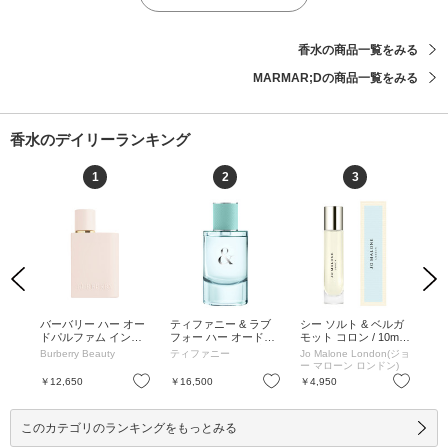
香水の商品一覧をみる
MARMAR;Dの商品一覧をみる
香水のデイリーランキング
1
2
3
Previous
Next
り】
バーバリー ハー オー
ティファニー & ラブ
シー ソルト & ベルガ
キ
クー
ドパルファム インテ
フォー ハー オードパ
モット コロン / 10mL
ワレ 
 デ
ンス / 30mL / フルー
ルファム / 50ml / 本体
/ 10mL
ml
n(ジョ
Burberry Beauty
ティファニー
Jo Malone London(ジョ
コ
レク
ティー、アンバリーウ
/ フローラル / 50ml
ン)
ー マローン ロンドン)
/ 1.
ッド / 30mL
お気に入り
お気に入り
お気に入り
￥12,650
￥16,500
￥4,950
￥3
このカテゴリのランキングをもっとみる