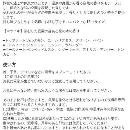
旅館で過ごす休息のひととき、温泉や庭園から香る自然の香りをモチーフと
し、伝統的な和の空間を表現した香りです。
それぞれの香りが安らぎの空間を表現し、香りとともに癒しのひと時をご提供
します。
持ち運びもしやすく気軽にお試し頂けるコンパクトな15mlサイズ。
【マツノキ】苔むした庭園の趣ある松の木の香り
●トップノート:カルダモン、ユーカリプタス、グリーン、パイン
●ミドルノート:ジャスミン、モッシー、ラベンダー
●ベースノート:ベルベッドムスク、シダーウッド、アミリス、アンバー、トン
カビーン
使い方
首、手首、デコルテなどに適量をスプレーしてください。
【ご使用上の注意事項】
お肌に異常が生じていないかよく注意して使用してください。
お肌に合わない時、即ち次のような場合には使用を中止してください。
そのまま使用を続けますと、症状を悪化させる恐れがありますので皮膚科専門
医にご相談されることをおすすめします。
(1)使用中、赤み・はれ・かゆみ・刺激・色抜け(白斑等)や黒ずみ等の異常があ
らわれた場合。
(2)使用したお肌に直射日光があたって (1)のような 異常があらわれた場合。
傷やはれもの、湿疹等、異常のある部位には使用しないでください。
直射日光のあたるお肌につけますと、まれにかぶれたりシミになることがあり