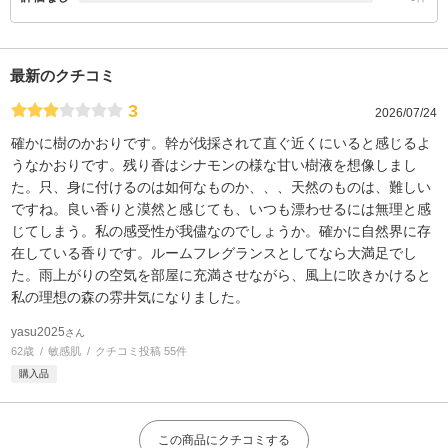
最新のクチコミ
3
2026/07/24
確かに樹のかおりです。幹が伐採されて直ぐ近くにいると感じるよ
うなかおりです。残り香はシナモンの様な甘い樹液を想像しまし
た。只、身に付けるのは如何なものか、、、天然のものは、難しい
ですね。良い香りと漠然と感じても、いつも漂わせるには無理と感
じてしまう。私の感受性が我儘なのでしょうか。確かに自然界に存
在している香りです。ルームフレグランスとしてなら大満足でし
た。雨上がりの空気を部屋に充満させながら、風上に吹きかけると
私の理想の森の雰井気になりました。
yasu2025
さん
62歳
敏感肌
クチコミ投稿 55件
購入品
この商品にクチコミする