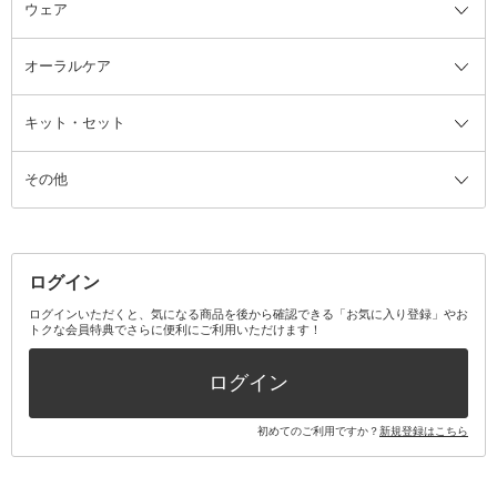
ウェア
ツィザー・毛抜き
絆創膏
ヘアバンド
柔軟剤
美容家電全て
眉・鼻毛・甘皮はさみ
その他ボディケアグッズ
ヘアカーラー
サニタリー・生理用品
フェイスケア美容家電
ルームフレグランス・ディフュー
オーラルケア
カミソリ
ヘッドマッサージブラシ
ボディケア美容家電
ウェア全て
角栓抜き
その他ヘア・ヘアケアグッズ
エッセンシャルオイル
ヘアケアスタイリング美容家電
インナー
ザー
ファンデーション・パウダーケー
キット・セット
アロマキャンドル
その他美容家電
レッグウェア
オーラルケア全て
化粧ポーチ・メイクボックス
お香・インセンス
その他ウェア
歯磨き粉
ス
その他
ミラー・鏡
消臭剤・芳香剤
歯ブラシ
キット・セット全て
詰替容器・アトマイザー
ファブリックミスト
デンタルフロス
スキンケアキット
その他メイクアップ・ケアグッズ
マスク・ティッシュ
マウスウォッシュ・スプレー
ベースメイクキット
その他全て
その他日用品・雑貨
口臭清涼・ケア剤
メイクアップキット
その他
ログイン
その他オーラルケア
ボディケアキット
ヘアケアキット
ログインいただくと、気になる商品を後から確認できる「お気に入り登録」やお
トクな会員特典でさらに便利にご利用いただけます！
その他キット・セット
ログイン
初めてのご利用ですか？
新規登録はこちら