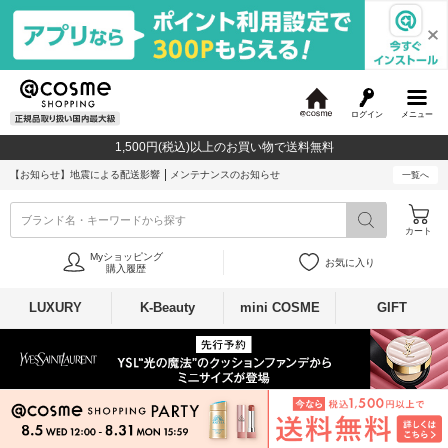
ログイン
メニュー
@
c
1,500円(税込)以上のお買い物で送料無料
o
s
【お知らせ】
地震による配送影響
メンテナンスのお知らせ
一覧へ
m
e
ブランド名・キーワードから探す
カート
Myショッピング
お気に入り
購入履歴
LUXURY
K-Beauty
mini COSME
GIFT