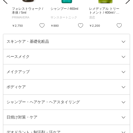
Previous
Next
ット
フォレストウォーク /
シャンプー / 460ml
レメディアル トリー
レ
g
本体 / 5ml
トメント / 400ml / ミ
プー
ント&レモン
レ
CS
PRIMAVERA
サンスタートニック
凛恋
凛
お気に入り
お気に入り
お気に入り
￥2,750
￥880
￥2,200
￥2
スキンケア・基礎化粧品
ベースメイク
スキンケア・基礎化粧品全て
クレンジング
メイクアップ
洗顔料
ベースメイク全て
化粧水
化粧下地・コントロールカラー
ボディケア
美容液
BBクリーム
メイクアップ全て
乳液
CCクリーム
マスカラ・マスカラ下地
ボディソープ・ハンドソープ・石
シャンプー・ヘアケア・ヘアスタイリング
オールインワン化粧品
コンシーラー
まつげ美容液
ボディケア全て
フェイスクリーム
ファンデーション
つけまつげ
けん
シャンプー・ヘアケア・ヘアスタ
日焼け対策・ケア
フェイスオイル・バーム
フェイスパウダー
アイシャドウ
ボディケア
化粧液
その他ベースメイク
アイシャドウベース
ハンドケア
シャンプー・コンディショナー
イリング全て
デオドラント・制汗剤・汗ケア
ブースター・導入液
アイブロウ・眉マスカラ
レッグ・フットケア
洗い流さないトリートメント
日焼け対策・ケア全て
シートパック・マスク
アイライナー
ネック・デコルテケア
ヘアパック・ヘアマスク
日焼け止め