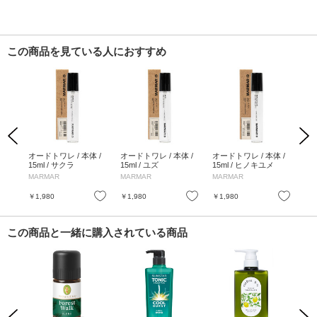
この商品を見ている人におすすめ
Previous
Next
100
オードトワレ / 本体 /
オードトワレ / 本体 /
オードトワレ / 本体 /
ス
/ 1
15ml / サクラ
15ml / ユズ
15ml / ヒノキユメ
ルー
mL
MARMAR
MARMAR
MARMAR
at
お気に入り
お気に入り
お気に入り
￥1,980
￥1,980
￥1,980
￥5
この商品と一緒に購入されている商品