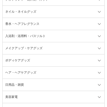
デオドラント・制汗剤・汗ケア全
ボディ用デオドラント・制汗剤・
ネイル・ネイルグッズ
洗い流すパック・マスク
チーク
バストケア
ヘアスタイリング剤
サンオイル・タンニング
アイクリーム・アイケア
口紅・リップグロス
ヒップケア
ヘアカラー・カラーリング
アフターサンケア
て
汗ケア
フット用デオドラント・制汗剤・
香水・ヘアフレグランス
リップクリーム・リップケア
ハイライト・シェーディング
ネイルケア
頭皮ケア・育毛剤
その他日焼け対策・UVケア
ネイル・ネイルグッズ全て
ゴマージュ・ピーリング
その他メイクアップ
ネイルケアグッズ
パーマ液
マニキュア
汗ケア
その他シャンプー・ヘアケア・ヘ
入浴剤・浴用料・バスソルト
顔用マッサージ料
脱毛・除毛ケア
ジェルネイル
香水・ヘアフレグランス全て
その他スキンケア
その他ボディケア
ネイルアートグッズ
香水
アスタイリング
メイクアップ・ケアグッズ
リムーバー・除光液
フレグランスミスト
入浴剤・浴用料・バスソルト全て
ヘアフレグランス
入浴剤・浴用料
ボディケアグッズ
その他香水・ヘアフレグランス
バスソルト
メイクアップ・ケアグッズ全て
パフ・スポンジ
ヘア・ヘアケアグッズ
コットン・綿棒
ボディケアグッズ全て
あぶらとり紙
ボディ・バスグッズ
日用品・雑貨
洗顔グッズ
マッサージ・ボディケアグッズ
ヘア・ヘアケアグッズ全て
ビューラー
アイケアグッズ
ヘアブラシ
美容家電
ブラシ・チップ
かかと・角質ケアグッズ
ヘアゴム
日用品・雑貨全て
二重まぶた用アイテム
エクササイズ器具・グッズ
ヘアピン・ヘアクリップ
洗剤