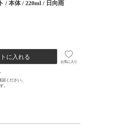
体 / 220ml / 日向雨
ートに入れる
お気に入り
け
確認ください。
す。