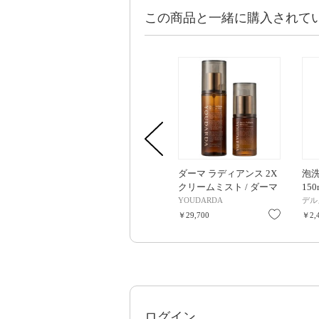
この商品と一緒に購入されて
ダーマ ラディアンス 2X
泡洗
クリームミスト / ダーマ
150
ラディアンス 2X セラム
YOUDARDA
デル
/ 80ml、30ml
お気に入
￥29,700
￥2,
ログイン