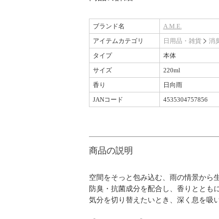
ブランド名
A.M.E.
アイテムカテゴリ
日用品・雑貨
消
タイプ
本体
サイズ
220ml
香り
日向雨
JANコード
4535304757856
商品の説明
空間をそっと包み込む、雨の情景から
防臭・抗菌成分を配合し、香りととも
気分を切り替えたいとき、深く息を吸