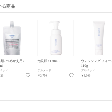
いる商品
顔 / つめかえ用 /
泡洗顔 / 170mL
ウォッシング フォーム
ml
110g
メッド
デルメッド
デルメッド
り
お気に入り
お気に入り
420
￥2,750
￥3,300