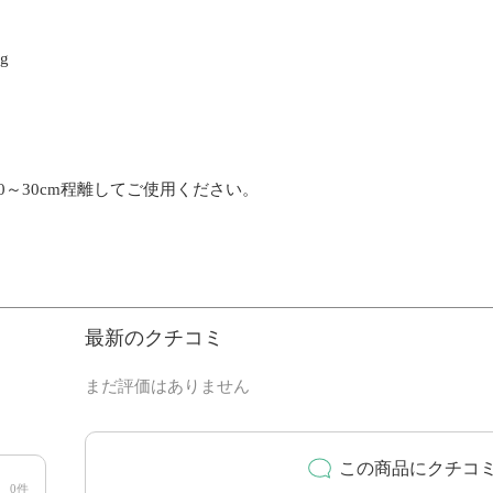
ng
～30cm程離してご使用ください。
最新のクチコミ
まだ評価はありません
この商品にクチコ
0件