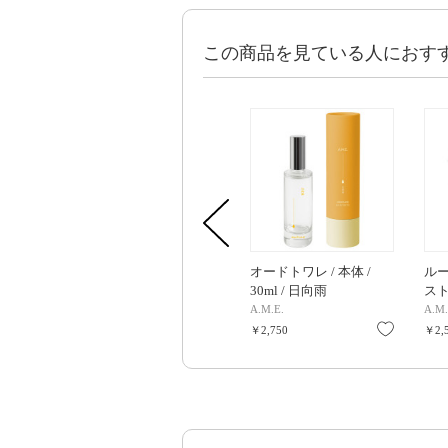
この商品を見ている人におす
オードトワレ / 本体 /
ル
30ml / 日向雨
スト 
A.M.E.
A.M.
お気に入
￥2,750
￥2,