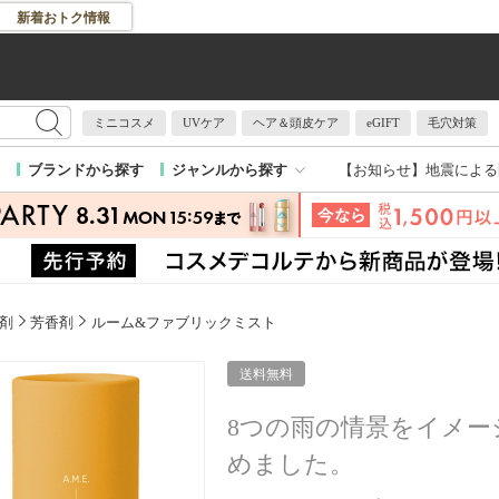
新着おトク情報
ミニコスメ
UVケア
ヘア＆頭皮ケア
eGIFT
毛穴対策
【お知らせ】
地震による
ブランドから探す
ジャンルから探す
剤
芳香剤
ルーム&ファブリックミスト
送料無料
8つの雨の情景をイメー
めました。