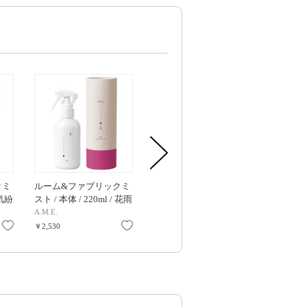
クミ
ルーム&ファブリックミ
オードトワレ / 本体 /
ルーム&フ
 気紛
スト / 本体 / 220ml / 花雨
30ml / 糸雨
スト / 本体 / 
雨
A.M.E.
A.M.E.
A.M.E.
お気に入り
お気に入り
お気に入り
￥2,530
￥2,750
￥2,530