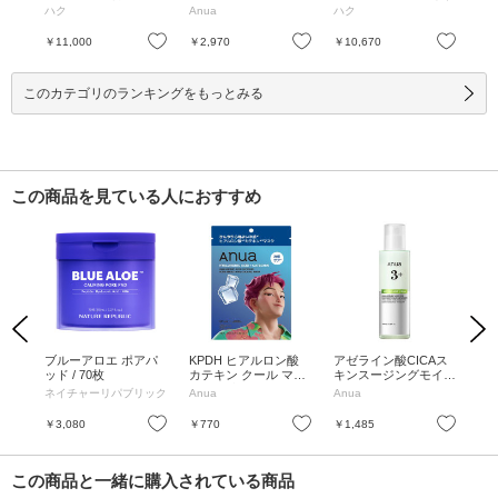
/ し
g、6ml / 無香料 / なめ
なめらかにのびて密着
ハク
Anua
ハク
オ
らかにのびて密着しな
しながら素早くなじむ
がら素早くなじむ / 45
/ 45g
お気に入り
お気に入り
お気に入り
￥11,000
￥2,970
￥10,670
￥1
g、6ml
このカテゴリのランキングをもっとみる
この商品を見ている人におすすめ
Previous
Next
ティ
ブルーアロエ ポアパ
KPDH ヒアルロン酸
アゼライン酸CICAス
ク
エフ
ッド / 70枚
カテキン クール マス
キンスージングモイス
ステ
ク / 7枚入り
チャライザー / 100ml
PA+
ネイチャーリパブリック
Anua
Anua
ネ
お気に入り
お気に入り
お気に入り
￥3,080
￥770
￥1,485
￥1
この商品と一緒に購入されている商品