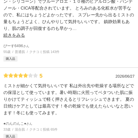
ン・シリコーン）でブルーアロエ・１０種のヒアルロン酸・パンテ
ノール・CICA等配合されています。 とろみのある化粧水が苦手な
ので、私にはちょうどよかったです。 スプレー先から出るミストの
量もちょうどよく、ひんやりして気持ちいいです。 鎮静効果もあ
り、肌の調子が回復するのも早かっ
…
続きをみる
ぴーす6496
さん
55歳
普通肌
クチコミ投稿 143件
購入品
5
2026/06/27
ミストが細かくて気持ちいいです 私は外出先や乾燥する場所などで
の保湿として使っています。暑い時期に火照ってベタついた肌に振
りかけてティッシュで軽く押さえるとリフレッシュできます。 夏の
日焼けケアとしては最高です！冬の乾燥でも使えたらいいなと思い
ます！冬にも使ってみます。
●のんのんこ●
さん
33歳
混合肌
クチコミ投稿 65件
購入品