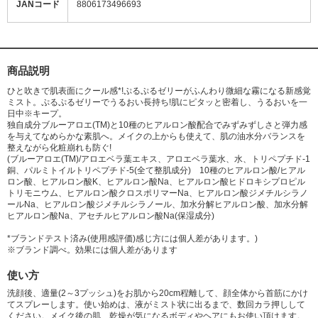
JANコード
8806173496693
商品説明
ひと吹きで肌表面にクール感*!ぷるぷるゼリーがふんわり微細な霧になる新感覚
ミスト。ぷるぷるゼリーでうるおい長持ち!肌にピタッと密着し、うるおいを一
日中※キープ。
独自成分ブルーアロエ(TM)と10種のヒアルロン酸配合でみずみずしさと弾力感
を与えてなめらかな素肌へ。メイクの上からも使えて、肌の油水分バランスを
整えながら化粧崩れも防ぐ!
(ブルーアロエ(TM)/アロエベラ葉エキス、アロエベラ葉水、水、トリペプチド-1
銅、パルミトイルトリペプチド-5(全て整肌成分) 10種のヒアルロン酸/ヒアル
ロン酸、ヒアルロン酸K、ヒアルロン酸Na、ヒアルロン酸ヒドロキシプロピル
トリモニウム、ヒアルロン酸クロスポリマーNa、ヒアルロン酸ジメチルシラノ
ールNa、ヒアルロン酸ジメチルシラノール、加水分解ヒアルロン酸、加水分解
ヒアルロン酸Na、アセチルヒアルロン酸Na(保湿成分)
*ブランドテスト済み(使用感評価)感じ方には個人差があります。)
※ブランド調べ。効果には個人差があります
使い方
洗顔後、適量(2～3プッシュ)をお肌から20cm程離して、顔全体から首筋にかけ
てスプレーします。使い始めは、液がミスト状に出るまで、数回カラ押しして
ください。メイク後の肌、乾燥が気になるボディやヘアにもお使い頂けます。