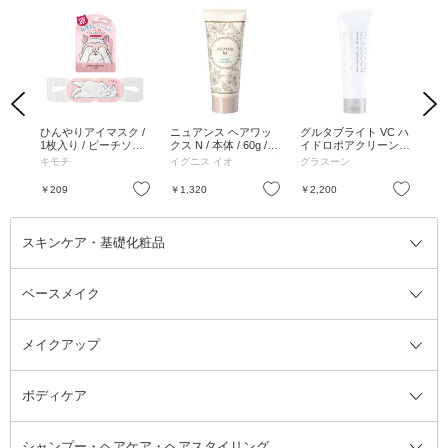
Previous
Next
 レ
ひんやりアイマスク /
ニュアンス ヘアワッ
グルタブライト VC ハ
バイ
0 ク
1枚入り / ピーチソル
クス N / 本体 / 60g /
イドロポアクリーン /
 3.
ベ
クリアフローラルの香
130g / チュベローズ×
キモチ
イグニス イオ
グラスーン
リポ
うにな
り
ミュゲの香り
お気に入り
お気に入り
お気に入り
￥209
￥1,320
￥2,200
￥2
スキンケア・基礎化粧品
ベースメイク
スキンケア・基礎化粧品全て
クレンジング
メイクアップ
洗顔料
ベースメイク全て
化粧水
化粧下地・コントロールカラー
ボディケア
美容液
BBクリーム
メイクアップ全て
乳液
CCクリーム
マスカラ・マスカラ下地
ボディソープ・ハンドソープ・石
シャンプー・ヘアケア・ヘアスタイリング
オールインワン化粧品
コンシーラー
まつげ美容液
ボディケア全て
フェイスクリーム
ファンデーション
つけまつげ