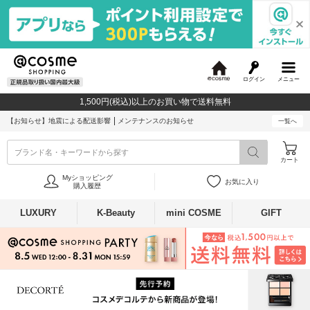
ログイン
メニュー
@
c
1,500円(税込)以上のお買い物で送料無料
o
s
【お知らせ】
地震による配送影響
メンテナンスのお知らせ
一覧へ
m
e
ブランド名・キーワードから探す
カート
Myショッピング
お気に入り
購入履歴
LUXURY
K-Beauty
mini COSME
GIFT