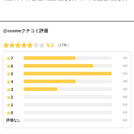
@cosmeクチコミ評価
5.2
（17件）
7
3件
6
4件
5
5件
4
3件
3
2件
2
0件
1
0件
0
0件
評価なし
0件