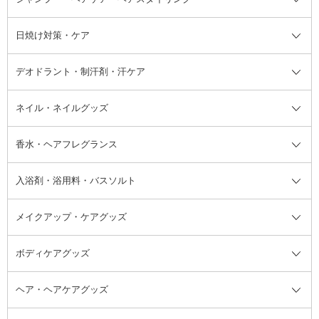
けん
シャンプー・ヘアケア・ヘアスタ
日焼け対策・ケア
フェイスオイル・バーム
フェイスパウダー
アイシャドウ
ボディケア
化粧液
その他ベースメイク
アイシャドウベース
ハンドケア
シャンプー・コンディショナー
イリング全て
デオドラント・制汗剤・汗ケア
ブースター・導入液
アイブロウ・眉マスカラ
レッグ・フットケア
洗い流さないトリートメント
日焼け対策・ケア全て
シートパック・マスク
アイライナー
ネック・デコルテケア
ヘアパック・ヘアマスク
日焼け止め
デオドラント・制汗剤・汗ケア全
ボディ用デオドラント・制汗剤・
ネイル・ネイルグッズ
洗い流すパック・マスク
チーク
バストケア
ヘアスタイリング剤
サンオイル・タンニング
アイクリーム・アイケア
口紅・リップグロス
ヒップケア
ヘアカラー・カラーリング
アフターサンケア
て
汗ケア
フット用デオドラント・制汗剤・
香水・ヘアフレグランス
リップクリーム・リップケア
ハイライト・シェーディング
ネイルケア
頭皮ケア・育毛剤
その他日焼け対策・UVケア
ネイル・ネイルグッズ全て
ゴマージュ・ピーリング
その他メイクアップ
ネイルケアグッズ
パーマ液
マニキュア
汗ケア
その他シャンプー・ヘアケア・ヘ
入浴剤・浴用料・バスソルト
顔用マッサージ料
脱毛・除毛ケア
ジェルネイル
香水・ヘアフレグランス全て
その他スキンケア
その他ボディケア
ネイルアートグッズ
香水
アスタイリング
メイクアップ・ケアグッズ
リムーバー・除光液
フレグランスミスト
入浴剤・浴用料・バスソルト全て
ヘアフレグランス
入浴剤・浴用料
ボディケアグッズ
その他香水・ヘアフレグランス
バスソルト
メイクアップ・ケアグッズ全て
パフ・スポンジ
ヘア・ヘアケアグッズ
コットン・綿棒
ボディケアグッズ全て
あぶらとり紙
ボディ・バスグッズ