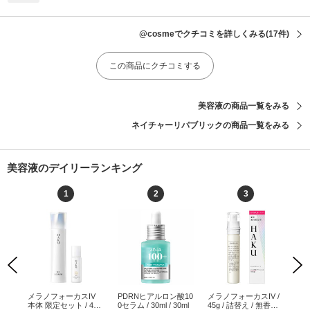
@cosmeでクチコミを詳しくみる
(17件)
この商品にクチコミする
美容液の商品一覧をみる
ネイチャーリパブリックの商品一覧をみる
美容液のデイリーランキング
1
2
3
Previous
Next
イア
メラノフォーカスIV
PDRNヒアルロン酸10
メラノフォーカスIV /
C2
グセ
本体 限定セット / 45
0セラム / 30ml / 30ml
45g / 詰替え / 無香料 /
L /