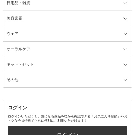
日用品・雑貨
洗顔グッズ
マッサージ・ボディケアグッズ
ヘア・ヘアケアグッズ全て
ビューラー
アイケアグッズ
ヘアブラシ
美容家電
ブラシ・チップ
かかと・角質ケアグッズ
ヘアゴム
日用品・雑貨全て
二重まぶた用アイテム
エクササイズ器具・グッズ
ヘアピン・ヘアクリップ
洗剤
ウェア
ツィザー・毛抜き
絆創膏
ヘアバンド
柔軟剤
美容家電全て
眉・鼻毛・甘皮はさみ
その他ボディケアグッズ
ヘアカーラー
サニタリー・生理用品
フェイスケア美容家電
ルームフレグランス・ディフュー
オーラルケア
カミソリ
ヘッドマッサージブラシ
ボディケア美容家電
ウェア全て
角栓抜き
その他ヘア・ヘアケアグッズ
エッセンシャルオイル
ヘアケアスタイリング美容家電
インナー
ザー
ファンデーション・パウダーケー
キット・セット
アロマキャンドル
その他美容家電
レッグウェア
オーラルケア全て
化粧ポーチ・メイクボックス
お香・インセンス
その他ウェア
歯磨き粉
ス
その他
ミラー・鏡
消臭剤・芳香剤
歯ブラシ
キット・セット全て
詰替容器・アトマイザー
ファブリックミスト
デンタルフロス
スキンケアキット
その他メイクアップ・ケアグッズ
マスク・ティッシュ
マウスウォッシュ・スプレー
ベースメイクキット
その他全て
その他日用品・雑貨
口臭清涼・ケア剤
メイクアップキット
その他
ログイン
その他オーラルケア
ボディケアキット
ヘアケアキット
ログインいただくと、気になる商品を後から確認できる「お気に入り登録」やお
トクな会員特典でさらに便利にご利用いただけます！
その他キット・セット