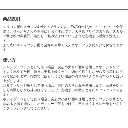
商品説明
シリコン製のスカルプ&ボディブラシです。2WAY仕様なので、これ1つで全身
洗え、せっかちさんや男性にもおすすめです。大きめサりイズのため、スカル
プ面は頭の広範囲に当たり、包み込まれているような心地よい感覚で洗えま
す。
また広いボディブラシ面で全身を素早く洗えます。フックにかけて保管できま
す。
使い方
シャンプーブラシとして使う場合、突起の大きい面を使用します。シャンプー
をよく泡立てた後、頭皮に突起を軽く当て、細かく揺らしながら髪の流れに沿
って動かします。指先では落としにくい頭皮の汚れやベタつきもすっきり洗い
上がります。
頭皮マッサージ用として使う場合、突起の大きい面を使用します。頭皮をやさ
しく刺激しながら揉みほぐすことで、心地よい刺激とともにリフレッシュでき
ます。
ボディブラシとして使う場合、突起の小さい面を使用します。ブラシを水また
はぬるま湯で濡らし、ボディソープ等をつけて、円を描くように全身をやさし
くブラッシングしてください。