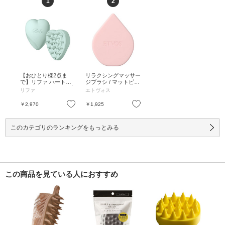
1
2
【おひとり様2点ま
リラクシングマッサー
で】リファ ハートブ
ジブラシ / マットピン
ラシ フォー スカルプ
ク / 本体 / マットピン
リファ
エトヴォス
/ マットミント / 約75g
ク
/ マットミント / 約75g
お気に入り
お気に入り
￥2,970
￥1,925
このカテゴリのランキングをもっとみる
この商品を見ている人におすすめ