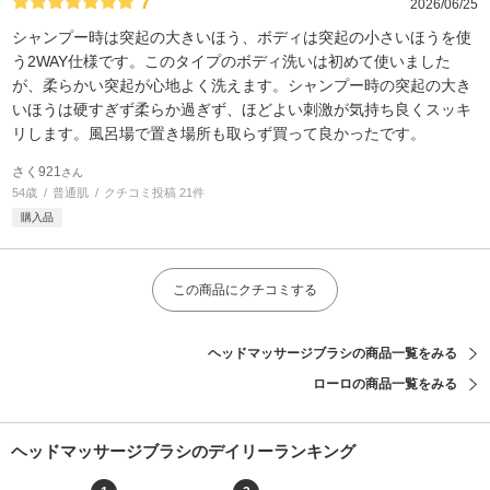
7
2026/06/25
シャンプー時は突起の大きいほう、ボディは突起の小さいほうを使
う2WAY仕様です。このタイプのボディ洗いは初めて使いました
が、柔らかい突起が心地よく洗えます。シャンプー時の突起の大き
いほうは硬すぎず柔らか過ぎず、ほどよい刺激が気持ち良くスッキ
リします。風呂場で置き場所も取らず買って良かったです。
さく921
さん
54歳
普通肌
クチコミ投稿 21件
購入品
この商品にクチコミする
ヘッドマッサージブラシの商品一覧をみる
ローロの商品一覧をみる
ヘッドマッサージブラシのデイリーランキング