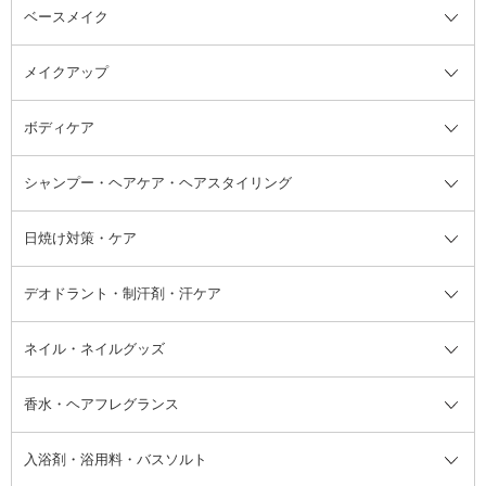
ベースメイク
スキンケア・基礎化粧品全て
クレンジング
メイクアップ
洗顔料
ベースメイク全て
化粧水
化粧下地・コントロールカラー
ボディケア
美容液
BBクリーム
メイクアップ全て
乳液
CCクリーム
マスカラ・マスカラ下地
ボディソープ・ハンドソープ・石
シャンプー・ヘアケア・ヘアスタイリング
オールインワン化粧品
コンシーラー
まつげ美容液
ボディケア全て
フェイスクリーム
ファンデーション
つけまつげ
けん
シャンプー・ヘアケア・ヘアスタ
日焼け対策・ケア
フェイスオイル・バーム
フェイスパウダー
アイシャドウ
ボディケア
化粧液
その他ベースメイク
アイシャドウベース
ハンドケア
シャンプー・コンディショナー
イリング全て
デオドラント・制汗剤・汗ケア
ブースター・導入液
アイブロウ・眉マスカラ
レッグ・フットケア
洗い流さないトリートメント
日焼け対策・ケア全て
シートパック・マスク
アイライナー
ネック・デコルテケア
ヘアパック・ヘアマスク
日焼け止め
デオドラント・制汗剤・汗ケア全
ボディ用デオドラント・制汗剤・
ネイル・ネイルグッズ
洗い流すパック・マスク
チーク
バストケア
ヘアスタイリング剤
サンオイル・タンニング
アイクリーム・アイケア
口紅・リップグロス
ヒップケア
ヘアカラー・カラーリング
アフターサンケア
て
汗ケア
フット用デオドラント・制汗剤・
香水・ヘアフレグランス
リップクリーム・リップケア
ハイライト・シェーディング
ネイルケア
頭皮ケア・育毛剤
その他日焼け対策・UVケア
ネイル・ネイルグッズ全て
ゴマージュ・ピーリング
その他メイクアップ
ネイルケアグッズ
パーマ液
マニキュア
汗ケア
その他シャンプー・ヘアケア・ヘ
入浴剤・浴用料・バスソルト
顔用マッサージ料
脱毛・除毛ケア
ジェルネイル
香水・ヘアフレグランス全て
その他スキンケア
その他ボディケア
ネイルアートグッズ
香水
アスタイリング