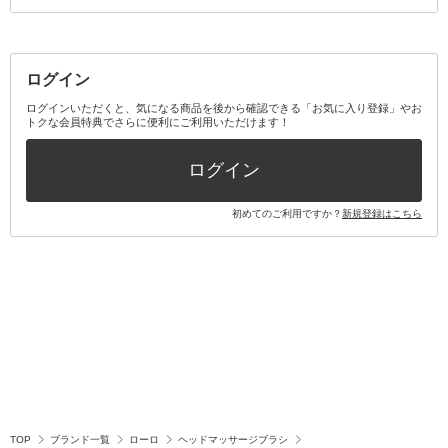
その他メイクアップ・ケアグッズ
マスク・ティッシュ
マウスウォッシュ・スプレー
ベースメイクキット
その他全て
その他日用品・雑貨
口臭清涼・ケア剤
メイクアップキット
その他
ログイン
その他オーラルケア
ボディケアキット
ヘアケアキット
ログインいただくと、気になる商品を後から確認できる「お気に入り登録」やお
トクな会員特典でさらに便利にご利用いただけます！
その他キット・セット
ログイン
初めてのご利用ですか？
新規登録はこちら
TOP
ブランド一覧
ローロ
ヘッドマッサージブラシ