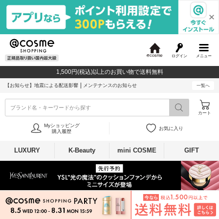
ログイン
メニュー
@
c
1,500円(税込)以上のお買い物で送料無料
o
s
【お知らせ】
地震による配送影響
メンテナンスのお知らせ
一覧へ
m
e
ブランド名・キーワードから探す
カート
Myショッピング
お気に入り
購入履歴
LUXURY
K-Beauty
mini COSME
GIFT