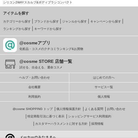
シリコン2WAYスカルプ&ボディブラシコンパクト
アイテムを探す
カテゴリーから探す
ブランドから探す
ジャンルから探す
キャンペーンから探す
ランキングから探す
キーワードから探す
@cosmeアプリ
化粧品・コスメのクチコミランキング&お買物
@cosme STORE 店舗一覧
試せる、出会える、運命コスメ
ヘルプ・お問い合わせ
はじめての方へ
会社概要
サービス一覧
利用規約
個人情報
@cosme SHOPPING トップ
個人情報保護方針
よくある質問
お問い合わせ
特定商取引法に基づく表示
ショッピングサービス利用規約
カスタマーハラスメントに対する方針
採用情報
メーカーのみなさまへ