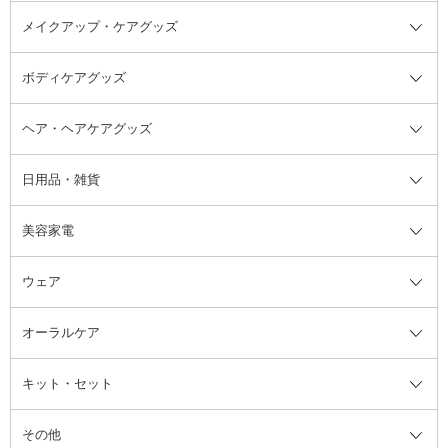
メイクアップ・ケアグッズ
リムーバー・除光液
フレグランスミスト
入浴剤・浴用料・バスソルト全て
ヘアフレグランス
入浴剤・浴用料
ボディケアグッズ
その他香水・ヘアフレグランス
バスソルト
メイクアップ・ケアグッズ全て
パフ・スポンジ
ヘア・ヘアケアグッズ
コットン・綿棒
ボディケアグッズ全て
あぶらとり紙
ボディ・バスグッズ
日用品・雑貨
洗顔グッズ
マッサージ・ボディケアグッズ
ヘア・ヘアケアグッズ全て
ビューラー
アイケアグッズ
ヘアブラシ
美容家電
ブラシ・チップ
かかと・角質ケアグッズ
ヘアゴム
日用品・雑貨全て
二重まぶた用アイテム
エクササイズ器具・グッズ
ヘアピン・ヘアクリップ
洗剤
ウェア
ツィザー・毛抜き
絆創膏
ヘアバンド
柔軟剤
美容家電全て
眉・鼻毛・甘皮はさみ
その他ボディケアグッズ
ヘアカーラー
サニタリー・生理用品
フェイスケア美容家電
ルームフレグランス・ディフュー
オーラルケア
カミソリ
ヘッドマッサージブラシ
ボディケア美容家電
ウェア全て
角栓抜き
その他ヘア・ヘアケアグッズ
エッセンシャルオイル
ヘアケアスタイリング美容家電
インナー
ザー
ファンデーション・パウダーケー
キット・セット
アロマキャンドル
その他美容家電
レッグウェア
オーラルケア全て
化粧ポーチ・メイクボックス
お香・インセンス
その他ウェア
歯磨き粉
ス
その他
ミラー・鏡
消臭剤・芳香剤
歯ブラシ
キット・セット全て
詰替容器・アトマイザー
ファブリックミスト
デンタルフロス
スキンケアキット