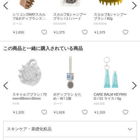
Previous
Next
ム(き
シリコン2WAYスカル
スカルプ&シャンプー
スカルプ&シャンプー
H
/ 1
プ&ボディブラシスタ
ブラシ / 1 / ハード
ブラシ / 82g
グパ
ンダード / 119g
ローロ
AKAISHI
AKAISHI
メ
ー
お気に入り
お気に入り
お気に入り
￥1,650
￥1,375
￥1,375
￥1
この商品と一緒に購入されている商品
Previous
Next
リキ
スキャルプブラシ / 70
ボディブラシ かた
CARE BALM KEYRIN
無
本体
mm×88mm×30mm
め・W / 1個
G / 01 ライス / 6g
とり
PYR
マーナ
AMUSE
ペ
お気に入り
お気に入り
お気に入り
￥1,320
￥1,628
￥1,320
￥1
スキンケア・基礎化粧品