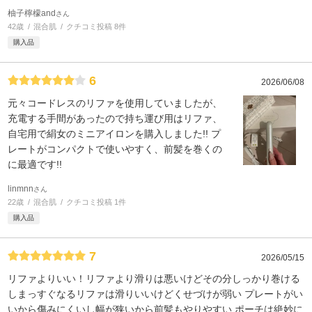
柚子檸檬and
さん
42歳
混合肌
クチコミ投稿 8件
購入品
6
2026/06/08
元々コードレスのリファを使用していましたが、
充電する手間があったので持ち運び用はリファ、
自宅用で絹女のミニアイロンを購入しました!! プ
レートがコンパクトで使いやすく、前髪を巻くの
に最適です!!
linmnn
さん
22歳
混合肌
クチコミ投稿 1件
購入品
7
2026/05/15
リファよりいい！リファより滑りは悪いけどその分しっかり巻ける
しまっすぐなるリファは滑りいいけどくせづけが弱い プレートがい
いから傷みにくいし幅が狭いから前髪もやりやすい ポーチは絶妙に