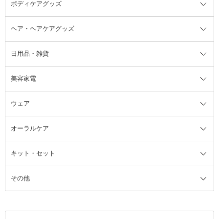
ボディケアグッズ
その他香水・ヘアフレグランス
バスソルト
メイクアップ・ケアグッズ全て
パフ・スポンジ
ヘア・ヘアケアグッズ
コットン・綿棒
ボディケアグッズ全て
あぶらとり紙
ボディ・バスグッズ
日用品・雑貨
洗顔グッズ
マッサージ・ボディケアグッズ
ヘア・ヘアケアグッズ全て
ビューラー
アイケアグッズ
ヘアブラシ
美容家電
ブラシ・チップ
かかと・角質ケアグッズ
ヘアゴム
日用品・雑貨全て
二重まぶた用アイテム
エクササイズ器具・グッズ
ヘアピン・ヘアクリップ
洗剤
ウェア
ツィザー・毛抜き
絆創膏
ヘアバンド
柔軟剤
美容家電全て
眉・鼻毛・甘皮はさみ
その他ボディケアグッズ
ヘアカーラー
サニタリー・生理用品
フェイスケア美容家電
ルームフレグランス・ディフュー
オーラルケア
カミソリ
ヘッドマッサージブラシ
ボディケア美容家電
ウェア全て
角栓抜き
その他ヘア・ヘアケアグッズ
エッセンシャルオイル
ヘアケアスタイリング美容家電
インナー
ザー
ファンデーション・パウダーケー
キット・セット
アロマキャンドル
その他美容家電
レッグウェア
オーラルケア全て
化粧ポーチ・メイクボックス
お香・インセンス
その他ウェア
歯磨き粉
ス
その他
ミラー・鏡
消臭剤・芳香剤
歯ブラシ
キット・セット全て
詰替容器・アトマイザー
ファブリックミスト
デンタルフロス
スキンケアキット
その他メイクアップ・ケアグッズ
マスク・ティッシュ
マウスウォッシュ・スプレー
ベースメイクキット
その他全て
その他日用品・雑貨
口臭清涼・ケア剤
メイクアップキット
その他