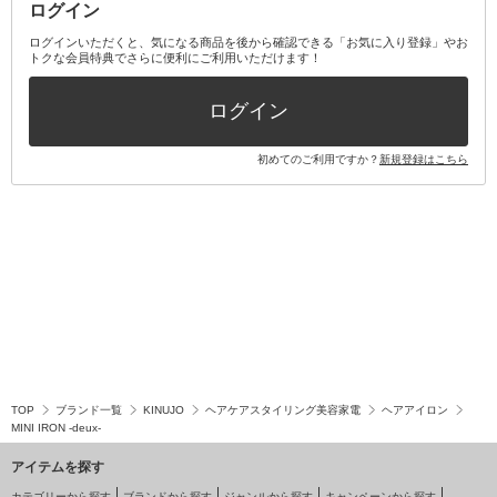
ログイン
その他オーラルケア
ボディケアキット
ヘアケアキット
ログインいただくと、気になる商品を後から確認できる「お気に入り登録」やお
トクな会員特典でさらに便利にご利用いただけます！
その他キット・セット
ログイン
初めてのご利用ですか？
新規登録はこちら
TOP
ブランド一覧
KINUJO
ヘアケアスタイリング美容家電
ヘアアイロン
MINI IRON -deux-
アイテムを探す
カテゴリーから探す
ブランドから探す
ジャンルから探す
キャンペーンから探す