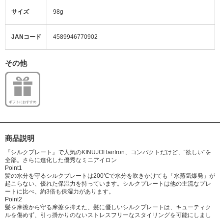
サイズ
98g
JANコード
4589946770902
その他
ギフトにおすすめ
商品説明
『シルクプレート』で人気のKINUJOHairIron、コンパクトだけど、“欲しい"を
全部。さらに進化した優秀なミニアイロン
Point1
髪の水分を守るシルクプレートは200℃で水分を吹きかけても「水蒸気爆発」が
起こらない、優れた保湿力を持っています。シルクプレートは他の主流なプレ
ートに比べ、約3倍も保湿力があります。
Point2
髪を摩擦から守る摩擦を抑えた、髪に優しいシルクプレートは、キューティク
ルを傷めず、引っ掛かりのないストレスフリーなスタイリングを可能にしまし