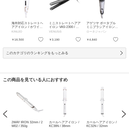
海外対応ストレートヘ
ミニストレートヘアア
アゲツヤ ポータブル
アアイロン / ホワイト
イロン VAS-2300 / グ
ミニブラシアイロン /
/ DS200 / ホワイト
レー(H) / 約175g / グ
ホワイト / 本体 / ホワ
KINUJO
VENUSiS
ローネジャパン
レー(H) / 約175g
イト
お気に入り
お気に入り
￥16,500
￥3,190
￥4,840
このカテゴリのランキングをもっとみる
この商品を見ている人におすすめ
Previous
Next
AVE
2WAY IRON 32mm / 2
カールヘアアイロン /
カールヘアアイロン /
カ
/ V
W02 / 350g
KC38N / 38mm
KC32N / 32mm
KC