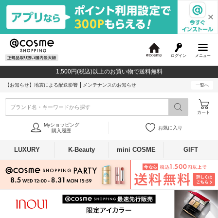
ログイン
メニュー
@
c
1,500円(税込)以上のお買い物で送料無料
o
s
【お知らせ】
地震による配送影響
メンテナンスのお知らせ
一覧へ
m
e
ブランド名・キーワードから探す
カート
Myショッピング
お気に入り
購入履歴
LUXURY
K-Beauty
mini COSME
GIFT