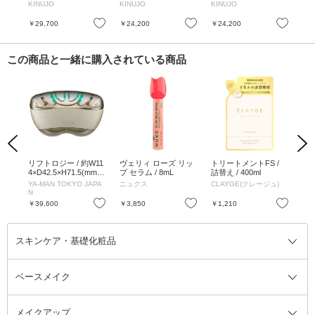
KINUJO
KINUJO
KINUJO
KI
お気に入り
お気に入り
お気に入り
￥29,700
￥24,200
￥24,200
￥2
この商品と一緒に購入されている商品
Previous
Next
ッセ
リフトロジー / 約W11
ヴェリィ ローズ リッ
トリートメントFS /
シャ
用 /
4×D42.5×H71.5(mm)
プ セラム / 8mL
詰替え / 400ml
え /
優し
約206g
YA-MAN TOKYO JAPA
ニュクス
CLAYGE(クレージュ)
CL
り
N
お気に入り
お気に入り
お気に入り
￥39,600
￥3,850
￥1,210
￥1
スキンケア・基礎化粧品
ベースメイク
スキンケア・基礎化粧品全て
クレンジング
メイクアップ
洗顔料
ベースメイク全て
化粧水
化粧下地・コントロールカラー