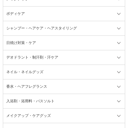
ボディケア
美容液
BBクリーム
メイクアップ全て
乳液
CCクリーム
マスカラ・マスカラ下地
ボディソープ・ハンドソープ・石
シャンプー・ヘアケア・ヘアスタイリング
オールインワン化粧品
コンシーラー
まつげ美容液
ボディケア全て
フェイスクリーム
ファンデーション
つけまつげ
けん
シャンプー・ヘアケア・ヘアスタ
日焼け対策・ケア
フェイスオイル・バーム
フェイスパウダー
アイシャドウ
ボディケア
化粧液
その他ベースメイク
アイシャドウベース
ハンドケア
シャンプー・コンディショナー
イリング全て
デオドラント・制汗剤・汗ケア
ブースター・導入液
アイブロウ・眉マスカラ
レッグ・フットケア
洗い流さないトリートメント
日焼け対策・ケア全て
シートパック・マスク
アイライナー
ネック・デコルテケア
ヘアパック・ヘアマスク
日焼け止め
デオドラント・制汗剤・汗ケア全
ボディ用デオドラント・制汗剤・
ネイル・ネイルグッズ
洗い流すパック・マスク
チーク
バストケア
ヘアスタイリング剤
サンオイル・タンニング
アイクリーム・アイケア
口紅・リップグロス
ヒップケア
ヘアカラー・カラーリング
アフターサンケア
て
汗ケア
フット用デオドラント・制汗剤・
香水・ヘアフレグランス
リップクリーム・リップケア
ハイライト・シェーディング
ネイルケア
頭皮ケア・育毛剤
その他日焼け対策・UVケア
ネイル・ネイルグッズ全て
ゴマージュ・ピーリング
その他メイクアップ
ネイルケアグッズ
パーマ液
マニキュア
汗ケア
その他シャンプー・ヘアケア・ヘ
入浴剤・浴用料・バスソルト
顔用マッサージ料
脱毛・除毛ケア
ジェルネイル
香水・ヘアフレグランス全て
その他スキンケア
その他ボディケア
ネイルアートグッズ
香水
アスタイリング
メイクアップ・ケアグッズ
リムーバー・除光液
フレグランスミスト
入浴剤・浴用料・バスソルト全て
ヘアフレグランス
入浴剤・浴用料