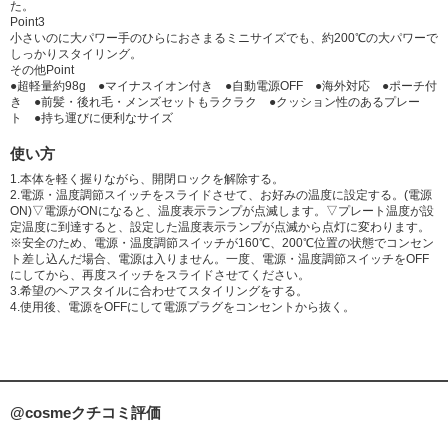
た。
Point3
小さいのに大パワー手のひらにおさまるミニサイズでも、約200℃の大パワーで
しっかりスタイリング。
その他Point
●超軽量約98g ●マイナスイオン付き ●自動電源OFF ●海外対応 ●ポーチ付
き ●前髪・後れ毛・メンズセットもラクラク ●クッション性のあるプレー
ト ●持ち運びに便利なサイズ
使い方
1.本体を軽く握りながら、開閉ロックを解除する。
2.電源・温度調節スイッチをスライドさせて、お好みの温度に設定する。(電源
ON)▽電源がONになると、温度表示ランプが点滅します。▽プレート温度が設
定温度に到達すると、設定した温度表示ランプが点滅から点灯に変わります。
※安全のため、電源・温度調節スイッチが160℃、200℃位置の状態でコンセン
ト差し込んだ場合、電源は入りません。一度、電源・温度調節スイッチをOFF
にしてから、再度スイッチをスライドさせてください。
3.希望のヘアスタイルに合わせてスタイリングをする。
4.使用後、電源をOFFにして電源プラグをコンセントから抜く。
@cosmeクチコミ評価