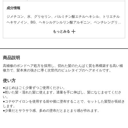
成分情報
ジメチコン、水、グリセリン、パルミチン酸エチルヘキシル、トリエチル
ヘキサノイン、BG、ヘキシルデシルリン酸アルギニン、ペンチレングリコ
ール、ジマレイン酸プロピレンジアンモニウム、オリーブ果実油、ペルベ
もっとみる
チアカナリクラタエキス、加水分解紅藻エキス、ジグリセリン、γ-ドコサ
ラクトン、セバシン酸ジエチル、(ジメチコン/ビニルジメチコン)クロスポ
リマー、ジメチコノール、フェノキシエタノール、香料
商品説明
高補修のボンドヘア処方を採用し、切れた髪のたんぱく質を再構築する高い補
修力で、髪本来の強さに導く次世代のピュレタイプのヘアオイルです。
使い方
●はじめはごく少量ずつご使用ください。
●乾いた髪・濡れた髪に使えます。適量を手に伸ばし、髪になじませてくださ
い。
●コテやアイロンを使用する前や後に塗布することで、セットした髪型が長続き
します。
●少量だとサラサラ感、多めの塗布だとまとまり感が作れます。