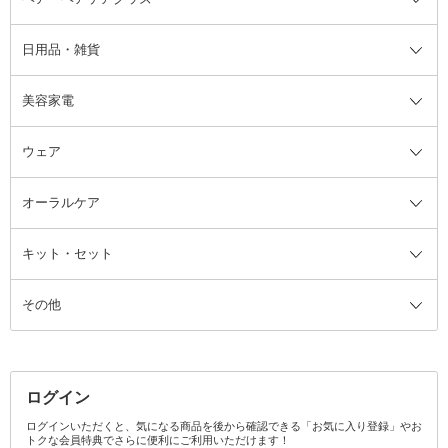
日用品・雑貨
洗顔グッズ
マッサージ・ボディケアグッズ
ヘア・ヘアケアグッズ全て
ビューラー
アイケアグッズ
ヘアブラシ
美容家電
ブラシ・チップ
かかと・角質ケアグッズ
ヘアゴム
日用品・雑貨全て
二重まぶた用アイテム
エクササイズ器具・グッズ
ヘアピン・ヘアクリップ
洗剤
ウェア
ツィザー・毛抜き
絆創膏
ヘアバンド
柔軟剤
美容家電全て
眉・鼻毛・甘皮はさみ
その他ボディケアグッズ
ヘアカーラー
サニタリー・生理用品
フェイスケア美容家電
ルームフレグランス・ディフュー
オーラルケア
カミソリ
ヘッドマッサージブラシ
ボディケア美容家電
ウェア全て
角栓抜き
その他ヘア・ヘアケアグッズ
エッセンシャルオイル
ヘアケアスタイリング美容家電
インナー
ザー
ファンデーション・パウダーケー
キット・セット
アロマキャンドル
その他美容家電
レッグウェア
オーラルケア全て
化粧ポーチ・メイクボックス
お香・インセンス
その他ウェア
歯磨き粉
ス
その他
ミラー・鏡
消臭剤・芳香剤
歯ブラシ
キット・セット全て
詰替容器・アトマイザー
ファブリックミスト
デンタルフロス
スキンケアキット
その他メイクアップ・ケアグッズ
マスク・ティッシュ
マウスウォッシュ・スプレー
ベースメイクキット
その他全て
その他日用品・雑貨
口臭清涼・ケア剤
メイクアップキット
その他
ログイン
その他オーラルケア
ボディケアキット
ヘアケアキット
ログインいただくと、気になる商品を後から確認できる「お気に入り登録」やお
トクな会員特典でさらに便利にご利用いただけます！