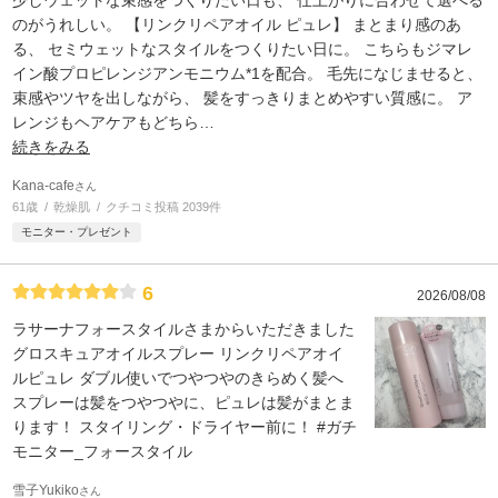
のがうれしい。 【リンクリペアオイル ピュレ】 まとまり感のあ
る、 セミウェットなスタイルをつくりたい日に。 こちらもジマレ
イン酸プロピレンジアンモニウム*1を配合。 毛先になじませると、
束感やツヤを出しながら、 髪をすっきりまとめやすい質感に。 ア
レンジもヘアケアもどちら
…
続きをみる
Kana-cafe
さん
61歳
乾燥肌
クチコミ投稿 2039件
モニター・プレゼント
6
2026/08/08
ラサーナフォースタイルさまからいただきました
グロスキュアオイルスプレー リンクリペアオイ
ルピュレ ダブル使いでつやつやのきらめく髪へ
スプレーは髪をつやつやに、ピュレは髪がまとま
ります！ スタイリング・ドライヤー前に！ #ガチ
モニター_フォースタイル
雪子Yukiko
さん