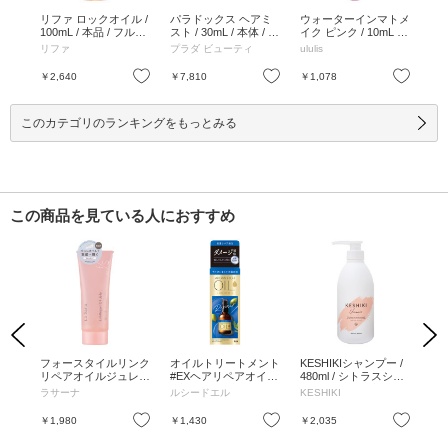
0ml
リファ ロックオイル /
パラドックス ヘアミ
ウォーターインマトメ
サ
100mL / 本品 / フルー
スト / 30mL / 本体 / 30
イク ピンク / 10mL /
イル 
ティフローラル / 100
mL
メルティフルール / 10
リファ
プラダ ビューティ
ululis
Sig
mL
mL
お気に入り
お気に入り
お気に入り
￥2,640
￥7,810
￥1,078
￥1
このカテゴリのランキングをもっとみる
この商品を見ている人におすすめ
Previous
Next
 1
フォースタイルリンク
オイルトリートメント
KESHIKIシャンプー /
海
g
リペアオイルジュレ /
#EXヘアリペアオイル
480ml / シトラスシャ
しっ
本体 / 60g
/ 本体 / 60ml
ボンムスクの香り
ラサーナ
ルシードエル
KESHIKI
ラ
お気に入り
お気に入り
お気に入り
￥1,980
￥1,430
￥2,035
￥1