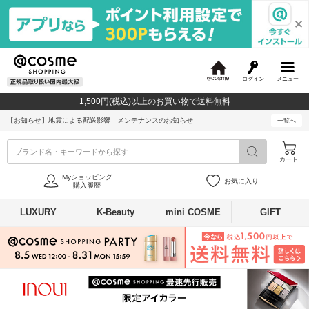
ログイン
メニュー
@
c
1,500円(税込)以上のお買い物で送料無料
o
s
【お知らせ】
地震による配送影響
メンテナンスのお知らせ
一覧へ
m
e
ブランド名・キーワードから探す
カート
Myショッピング
お気に入り
購入履歴
LUXURY
K-Beauty
mini COSME
GIFT