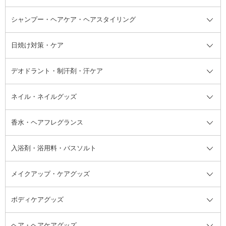
ボディソープ・ハンドソープ・石
シャンプー・ヘアケア・ヘアスタイリング
オールインワン化粧品
コンシーラー
まつげ美容液
ボディケア全て
フェイスクリーム
ファンデーション
つけまつげ
けん
シャンプー・ヘアケア・ヘアスタ
日焼け対策・ケア
フェイスオイル・バーム
フェイスパウダー
アイシャドウ
ボディケア
化粧液
その他ベースメイク
アイシャドウベース
ハンドケア
シャンプー・コンディショナー
イリング全て
デオドラント・制汗剤・汗ケア
ブースター・導入液
アイブロウ・眉マスカラ
レッグ・フットケア
洗い流さないトリートメント
日焼け対策・ケア全て
シートパック・マスク
アイライナー
ネック・デコルテケア
ヘアパック・ヘアマスク
日焼け止め
デオドラント・制汗剤・汗ケア全
ボディ用デオドラント・制汗剤・
ネイル・ネイルグッズ
洗い流すパック・マスク
チーク
バストケア
ヘアスタイリング剤
サンオイル・タンニング
アイクリーム・アイケア
口紅・リップグロス
ヒップケア
ヘアカラー・カラーリング
アフターサンケア
て
汗ケア
フット用デオドラント・制汗剤・
香水・ヘアフレグランス
リップクリーム・リップケア
ハイライト・シェーディング
ネイルケア
頭皮ケア・育毛剤
その他日焼け対策・UVケア
ネイル・ネイルグッズ全て
ゴマージュ・ピーリング
その他メイクアップ
ネイルケアグッズ
パーマ液
マニキュア
汗ケア
その他シャンプー・ヘアケア・ヘ
入浴剤・浴用料・バスソルト
顔用マッサージ料
脱毛・除毛ケア
ジェルネイル
香水・ヘアフレグランス全て
その他スキンケア
その他ボディケア
ネイルアートグッズ
香水
アスタイリング
メイクアップ・ケアグッズ
リムーバー・除光液
フレグランスミスト
入浴剤・浴用料・バスソルト全て
ヘアフレグランス
入浴剤・浴用料
ボディケアグッズ
その他香水・ヘアフレグランス
バスソルト
メイクアップ・ケアグッズ全て
パフ・スポンジ
ヘア・ヘアケアグッズ
コットン・綿棒
ボディケアグッズ全て
あぶらとり紙
ボディ・バスグッズ