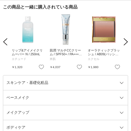
この商品と一緒に購入されている商品
Previous
Next
 /
リップ&アイメイクリ
肌潤 マルチCCクリー
オーラティックブラッ
ア
l
ムーバー N / 250mL
ム / SPF50+ / PA++++
シュ / AB09(パッショ
マス
/ 本体 / 00 ライトベー
ンティー) / 8g
プ /
エチュード
米肌
エクセル
mil
ジュ / 30ml
お気に入り
お気に入り
お気に入り
￥1,320
￥4,037
￥1,980
￥1
スキンケア・基礎化粧品
ベースメイク
スキンケア・基礎化粧品全て
クレンジング
メイクアップ
洗顔料
ベースメイク全て
化粧水
化粧下地・コントロールカラー
ボディケア
美容液
BBクリーム
メイクアップ全て
乳液
CCクリーム
マスカラ・マスカラ下地