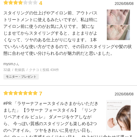
4
2026/08/08
スタイリングの仕上げやアイロン前、アウトバス
トリートメントに使えるみたいですが、私は特に
アイロン前に使うのがお気に入りです。 髪にな
じませてからスタイリングすると、まとまりがよ
くなって、ツヤのある仕上がりになります。 1本
でいろいろな使い方ができるので、その日のスタイリングや髪の状
態に合わせて使い分けられるのが魅力的だと思いました。
mysm
さん
32歳
乾燥肌
クチコミ投稿 434件
モニター・プレゼント
7
2026/08/08
#PR 「ラサーナフォースタイルさまからいただき
ました」 【ラサーナ フォースタイル】 「リンク
リペアオイル ピュレ」 ダメージをケアしなが
ら、 今っぽい質感のスタイリングも楽しめる2つ
のヘアオイル。 ツヤをきれいに見せたい日も、
少しウェットな束感をつくりたい日も、 仕上がりに合わせて選べる