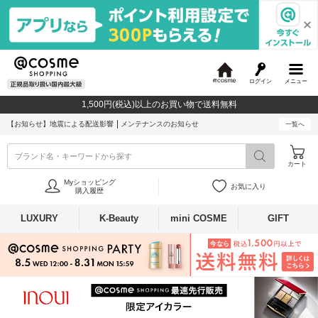
ログイン
メニュー
@
c
1,500円(税込)以上のお買い物で送料無料
o
s
【お知らせ】
地震による配送影響
メンテナンスのお知らせ
一覧へ
m
e
ブランド名・キーワードから探す
カート
Myショッピング
お気に入り
購入履歴
LUXURY
K-Beauty
mini COSME
GIFT