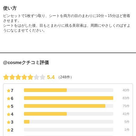
使い方
ピンセットで1枚ずつ取り、シートを両方の目のまわりに10分～15分ほど密着
させます。
シートをはがした後、目もとまわりに残る美容液は、周囲にやさしくのばすよ
うになじませてください。
@cosmeクチコミ評価
5.4
（248件）
7
40件
6
83件
5
75件
4
41件
3
5件
2
1件