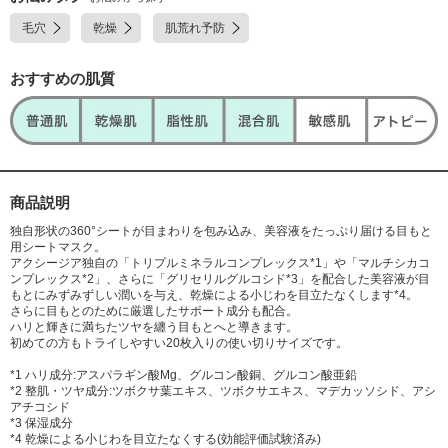
毛穴
乾燥
肌荒れ予防
おすすめの肌質
商品説明
独自形状の360°シートが目まわりを包み込み、美容液をたっぷり届ける目もと
用シートマスク。
アクシージア独自の「トリプルミネラルコンプレックス*1」や「マルチシカコ
ンプレックス*2」、さらに「グリセリルグルコシド*3」を配合した美容液が目
もとにみずみずしい潤いを与え、乾燥による小じわを目立たなくします*4。
さらに目もとのために厳選したサポート成分も配合。
ハリと輝きに満ちたツヤを纏う目もとへと導きます。
初めての方もトライしやすい20枚入りの使い切りサイズです。
*1 ハリ成分:アスパラギン酸Mg、グルコン酸銅、グルコン酸亜鉛
*2 整肌・ツヤ成分:ツボクサ葉エキス、ツボクサエキス、マデカッソシド、アシ
アチコシド
*3 保湿成分
*4 乾燥による小じわを目立たなくする(効能評価試験済み)