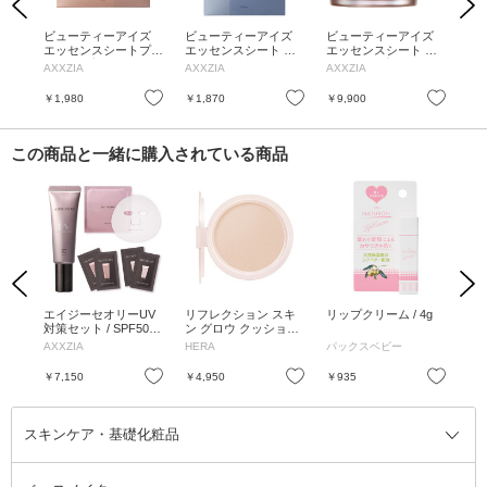
Previous
Next
 本
ビューティーアイズ
ビューティーアイズ
ビューティーアイズ
ビ
エッセンスシートプレ
エッセンスシート プ
エッセンスシート プ
エ
ミアム プラス / 10枚
ラス / 10枚入(2枚入×5
レミアム プラス / 60
ラス
AXXZIA
AXXZIA
AXXZIA
AX
入(2枚入×5セット)
セット)
枚入
お気に入り
お気に入り
お気に入り
￥1,980
￥1,870
￥9,900
￥7
この商品と一緒に購入されている商品
Previous
Next
グジ
エイジーセオリーUV
リフレクション スキ
リップクリーム / 4g
Rec
チャー
対策セット / SPF50+ /
ン グロウ クッション
/ 本
5g、
PA++++ / 本体 / 40g、
ファンデーション / リ
/ 6.
AXXZIA
HERA
パックスベビー
Joli
3g×2枚、2g×2枚、1枚
フィル / 17N1 アイボ
/ さらっとした使用感
リー / 15g
お気に入り
お気に入り
お気に入り
￥7,150
￥4,950
￥935
￥4
/ あり
スキンケア・基礎化粧品