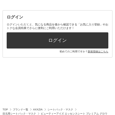
その他メイクアップ・ケアグッズ
マスク・ティッシュ
マウスウォッシュ・スプレー
ベースメイクキット
その他全て
その他日用品・雑貨
口臭清涼・ケア剤
メイクアップキット
その他
ログイン
その他オーラルケア
ボディケアキット
ヘアケアキット
ログインいただくと、気になる商品を後から確認できる「お気に入り登録」やお
トクな会員特典でさらに便利にご利用いただけます！
その他キット・セット
ログイン
初めてのご利用ですか？
新規登録はこちら
TOP
ブランド一覧
AXXZIA
シートパック・マスク
目元用シートパック・マスク
ビューティーアイズ エッセンスシート プレミアム グロウ