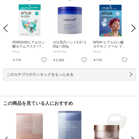
Previous
Next
ーパ
PDRN100ヒアルロン
ゼロ毛穴パッド2.0 / 1
KPDH ヒアルロン酸
5
1枚増
酸セラムマスク / 7枚
55g / 155g
カテキン クール マス
Cふ
入 / 7枚入
ク / 7枚入り / 7枚入り
枚 
ト
Anua
medicube
Anua
num
お気に入り
お気に入り
お気に入り
￥770
￥2,200
￥770
￥1
このカテゴリのランキングをもっとみる
この商品を見ている人におすすめ