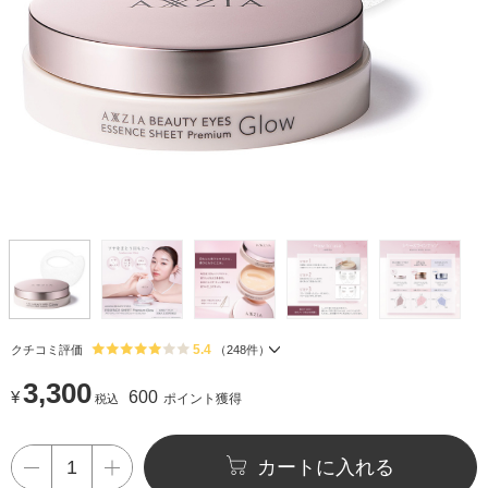
5.4
クチコミ評価
（
248
件）
3,300
¥
600
ポイント獲得
税込
カートに入れる