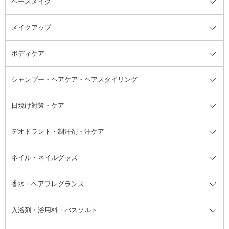
ベースメイク
スキンケア・基礎化粧品全て
クレンジング
メイクアップ
洗顔料
ベースメイク全て
化粧水
化粧下地・コントロールカラー
ボディケア
美容液
BBクリーム
メイクアップ全て
乳液
CCクリーム
マスカラ・マスカラ下地
ボディソープ・ハンドソープ・石
シャンプー・ヘアケア・ヘアスタイリング
オールインワン化粧品
コンシーラー
まつげ美容液
ボディケア全て
フェイスクリーム
ファンデーション
つけまつげ
けん
シャンプー・ヘアケア・ヘアスタ
日焼け対策・ケア
フェイスオイル・バーム
フェイスパウダー
アイシャドウ
ボディケア
化粧液
その他ベースメイク
アイシャドウベース
ハンドケア
シャンプー・コンディショナー
イリング全て
デオドラント・制汗剤・汗ケア
ブースター・導入液
アイブロウ・眉マスカラ
レッグ・フットケア
洗い流さないトリートメント
日焼け対策・ケア全て
シートパック・マスク
アイライナー
ネック・デコルテケア
ヘアパック・ヘアマスク
日焼け止め
デオドラント・制汗剤・汗ケア全
ボディ用デオドラント・制汗剤・
ネイル・ネイルグッズ
洗い流すパック・マスク
チーク
バストケア
ヘアスタイリング剤
サンオイル・タンニング
アイクリーム・アイケア
口紅・リップグロス
ヒップケア
ヘアカラー・カラーリング
アフターサンケア
て
汗ケア
フット用デオドラント・制汗剤・
香水・ヘアフレグランス
リップクリーム・リップケア
ハイライト・シェーディング
ネイルケア
頭皮ケア・育毛剤
その他日焼け対策・UVケア
ネイル・ネイルグッズ全て
ゴマージュ・ピーリング
その他メイクアップ
ネイルケアグッズ
パーマ液
マニキュア
汗ケア
その他シャンプー・ヘアケア・ヘ
入浴剤・浴用料・バスソルト
顔用マッサージ料
脱毛・除毛ケア
ジェルネイル
香水・ヘアフレグランス全て
その他スキンケア
その他ボディケア
ネイルアートグッズ
香水
アスタイリング