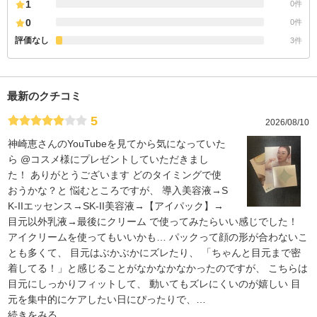
1
0件
0
0件
評価なし
3件
最新のクチコミ
5
2026/08/10
神崎恵さんのYouTubeを見てから気になっていた
ら @コスメ様にプレゼントしていただきまし
た！ ありがとうございます どのタイミングで使
おうかな？と 悩むところですが、 導入美容液→S
K-IIエッセンス→SK-II美容液→【アイパック】→
目元以外乳液→最後にクリーム で使ってみたらいい感じでした！
アイクリームを使ってもいいかも… パックって顔の形が合わないこ
とも多くて、 目元はぶかぶかにズレたり、 「ちゃんと目元まで密
着してる！」と感じることがなかなかなかったのですが、 こちらは
目元にしっかりフィットして、 動いてもズレにくいのが嬉しい 目
元を集中的にケアしたい日にぴったりで、
…
続きをみる