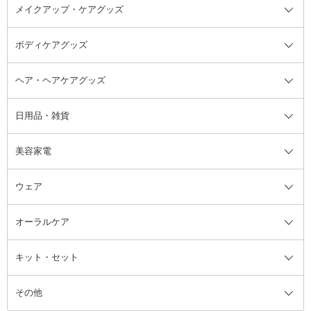
メイクアップ・ケアグッズ
リムーバー・除光液
フレグランスミスト
入浴剤・浴用料・バスソルト全て
ヘアフレグランス
入浴剤・浴用料
ボディケアグッズ
その他香水・ヘアフレグランス
バスソルト
メイクアップ・ケアグッズ全て
パフ・スポンジ
ヘア・ヘアケアグッズ
コットン・綿棒
ボディケアグッズ全て
あぶらとり紙
ボディ・バスグッズ
日用品・雑貨
洗顔グッズ
マッサージ・ボディケアグッズ
ヘア・ヘアケアグッズ全て
ビューラー
アイケアグッズ
ヘアブラシ
美容家電
ブラシ・チップ
かかと・角質ケアグッズ
ヘアゴム
日用品・雑貨全て
二重まぶた用アイテム
エクササイズ器具・グッズ
ヘアピン・ヘアクリップ
洗剤
ウェア
ツィザー・毛抜き
絆創膏
ヘアバンド
柔軟剤
美容家電全て
眉・鼻毛・甘皮はさみ
その他ボディケアグッズ
ヘアカーラー
サニタリー・生理用品
フェイスケア美容家電
ルームフレグランス・ディフュー
オーラルケア
カミソリ
ヘッドマッサージブラシ
ボディケア美容家電
ウェア全て
角栓抜き
その他ヘア・ヘアケアグッズ
エッセンシャルオイル
ヘアケアスタイリング美容家電
インナー
ザー
ファンデーション・パウダーケー
キット・セット
アロマキャンドル
その他美容家電
レッグウェア
オーラルケア全て
化粧ポーチ・メイクボックス
お香・インセンス
その他ウェア
歯磨き粉
ス
その他
ミラー・鏡
消臭剤・芳香剤
歯ブラシ
キット・セット全て
詰替容器・アトマイザー
ファブリックミスト
デンタルフロス
スキンケアキット