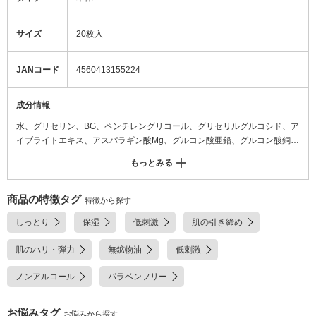
サイズ
20枚入
JANコード
4560413155224
成分情報
水、グリセリン、BG、ペンチレングリコール、グリセリルグルコシド、ア
イブライトエキス、アスパラギン酸Mg、グルコン酸亜鉛、グルコン酸銅、
ツボクサ葉エキス、ツボクサエキス、マデカッソシド、アシアチコシド、
もっとみる
ローマカミツレ花エキス、加水分解コラーゲン、ローズマリー葉エキス、
サンザシエキス、アセチルヘキサペプチド-1、アスコルビン酸、グリチル
リチン酸2K、ラフィノース、ヒアルロン酸Na、トコフェロール、シクロ
商品の特徴タグ
特徴から探す
ヘキサン-1,4-ジカルボン酸ビスエトキシジグリコール、1,2-ヘキサンジオ
しっとり
保湿
低刺激
肌の引き締め
ール、PEG-60水添ヒマシ油、カルボマー、水酸化K、EDTA-2Na、フェノ
キシエタノール、香料
肌のハリ・弾力
無鉱物油
低刺激
ノンアルコール
パラベンフリー
お悩みタグ
お悩みから探す