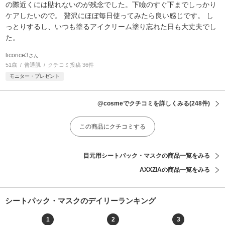
の際近くには貼れないのが残念でした。下瞼のすぐ下までしっかり
ケアしたいので。 贅沢にほぼ毎日使ってみたら良い感じです。 し
っとりするし、いつも塗るアイクリーム塗り忘れた日も大丈夫でし
た。
licorice3
さん
51歳
普通肌
クチコミ投稿 36件
モニター・プレゼント
@cosmeでクチコミを詳しくみる
(248件)
この商品にクチコミする
目元用シートパック・マスクの商品一覧をみる
AXXZIAの商品一覧をみる
シートパック・マスクのデイリーランキング
1
2
3