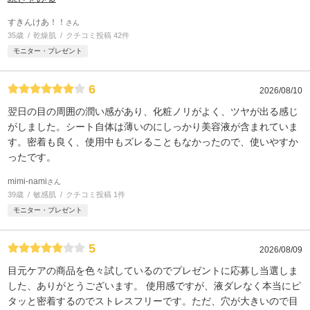
すきんけあ！！
さん
35歳
乾燥肌
クチコミ投稿 42件
モニター・プレゼント
6
2026/08/10
翌日の目の周囲の潤い感があり、化粧ノリがよく、ツヤが出る感じ
がしました。シート自体は薄いのにしっかり美容液が含まれていま
す。密着も良く、使用中もズレることもなかったので、使いやすか
ったです。
mimi-nami
さん
39歳
敏感肌
クチコミ投稿 1件
モニター・プレゼント
5
2026/08/09
目元ケアの商品を色々試しているのでプレゼントに応募し当選しま
した、ありがとうございます。 使用感ですが、液ダレなく本当にピ
タッと密着するのでストレスフリーです。ただ、穴が大きいので目