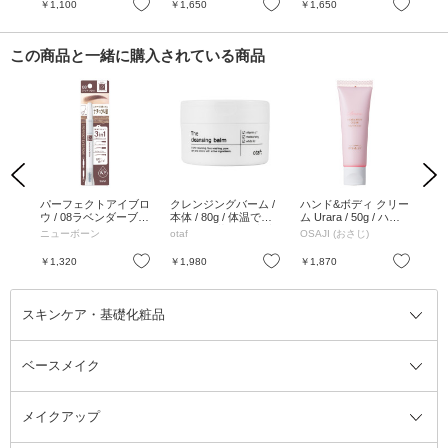
お気に入り
お気に入り
お気に入り
￥1,100
￥1,650
￥1,650
￥1
この商品と一緒に購入されている商品
Previous
Next
ヘア
パーフェクトアイブロ
クレンジングバーム /
ハンド&ボディ クリー
ク
リペ
ウ / 08ラベンダーブラ
本体 / 80g / 体温でと
ム Urara / 50g / ハー
ング
ウン / 0.4g
ろけて 馴染んで 摩擦
バルフローラル
ック
ニューボーン
otaf
OSAJI (おさじ)
ソ
レス / ホワイトリリー
の香り
お気に入り
お気に入り
お気に入り
￥1,320
￥1,980
￥1,870
￥1
スキンケア・基礎化粧品
ベースメイク
スキンケア・基礎化粧品全て
クレンジング
メイクアップ
洗顔料
ベースメイク全て
化粧水
化粧下地・コントロールカラー