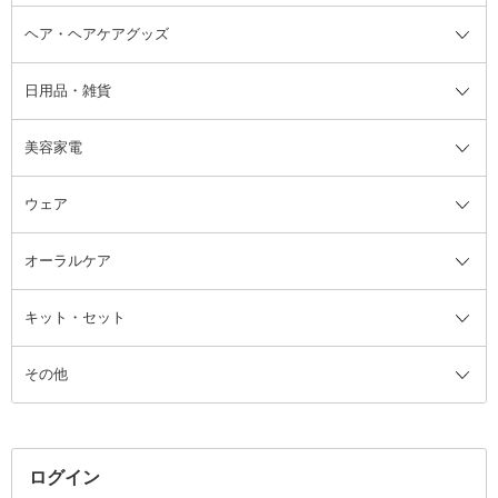
ヘア・ヘアケアグッズ
コットン・綿棒
ボディケアグッズ全て
あぶらとり紙
ボディ・バスグッズ
日用品・雑貨
洗顔グッズ
マッサージ・ボディケアグッズ
ヘア・ヘアケアグッズ全て
ビューラー
アイケアグッズ
ヘアブラシ
美容家電
ブラシ・チップ
かかと・角質ケアグッズ
ヘアゴム
日用品・雑貨全て
二重まぶた用アイテム
エクササイズ器具・グッズ
ヘアピン・ヘアクリップ
洗剤
ウェア
ツィザー・毛抜き
絆創膏
ヘアバンド
柔軟剤
美容家電全て
眉・鼻毛・甘皮はさみ
その他ボディケアグッズ
ヘアカーラー
サニタリー・生理用品
フェイスケア美容家電
ルームフレグランス・ディフュー
オーラルケア
カミソリ
ヘッドマッサージブラシ
ボディケア美容家電
ウェア全て
角栓抜き
その他ヘア・ヘアケアグッズ
エッセンシャルオイル
ヘアケアスタイリング美容家電
インナー
ザー
ファンデーション・パウダーケー
キット・セット
アロマキャンドル
その他美容家電
レッグウェア
オーラルケア全て
化粧ポーチ・メイクボックス
お香・インセンス
その他ウェア
歯磨き粉
ス
その他
ミラー・鏡
消臭剤・芳香剤
歯ブラシ
キット・セット全て
詰替容器・アトマイザー
ファブリックミスト
デンタルフロス
スキンケアキット
その他メイクアップ・ケアグッズ
マスク・ティッシュ
マウスウォッシュ・スプレー
ベースメイクキット
その他全て
その他日用品・雑貨
口臭清涼・ケア剤
メイクアップキット
その他
ログイン
その他オーラルケア
ボディケアキット
ヘアケアキット