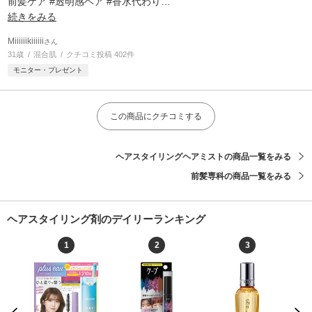
前髪ケア #透明感ヘア #香水代わり
…
続きをみる
Miiiiiikiiiiii
さん
31歳
混合肌
クチコミ投稿 402件
モニター・プレゼント
この商品にクチコミする
ヘアスタイリングヘアミストの商品一覧をみる
前髪専科の商品一覧をみる
ヘアスタイリング剤のデイリーランキング
1
2
3