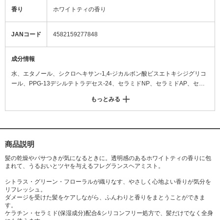
香り
ホワイトティの香り
JANコード
4582159277848
成分情報
水、エタノール、シクロヘキサン-1,4-ジカルボン酸ビスエトキシジグリコ
ール、PPG-13デシルテトラデセス-24、セラミドNP、セラミドAP、セラ
ミドEOP、加水分解ウールキューティクルタンパク、ザクロ果皮エキス、
もっとみる
カキタンニン、コレステロール、エチルヘキシルグリセリン、フィトスフ
ィンゴシン、キサンタンガム、ラウロイルラクチレートNa、BG、カルボ
マー、クエン酸、クエン酸Na、フェノキシエタノール、メチルパラベン、
乳酸Na、香料
商品説明
髪の乾燥やパサつきが気になるときに。透明感のあるホワイトティの香りに包
まれて、うるおいとツヤを与えるフレグランスヘアミスト。
シトラス・グリーン・フローラルが織りなす、やさしく心地よい香りが気分を
リフレッシュ。
ダメージを受けた髪をケアしながら、ふんわりと香りをまとうことができま
す。
ケラチン・セラミド(保湿成分)配合&シリコンフリー処方で、髪だけでなく全身