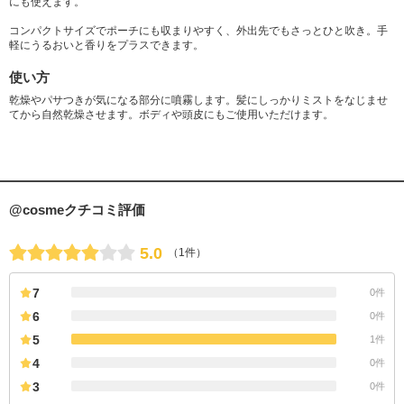
にも使えます。
コンパクトサイズでポーチにも収まりやすく、外出先でもさっとひと吹き。手
軽にうるおいと香りをプラスできます。
使い方
乾燥やパサつきが気になる部分に噴霧します。髪にしっかりミストをなじませ
てから自然乾燥させます。ボディや頭皮にもご使用いただけます。
@cosmeクチコミ評価
5.0
（1件）
7
0件
6
0件
5
1件
4
0件
3
0件