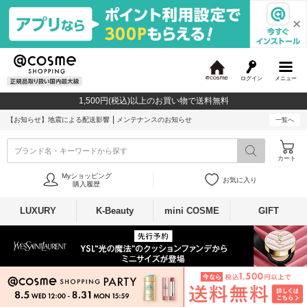
ログイン
メニュー
@
c
1,500円(税込)以上のお買い物で送料無料
o
s
【お知らせ】
地震による配送影響
メンテナンスのお知らせ
一覧へ
m
e
ブランド名・キーワードから探す
カート
Myショッピング
お気に入り
購入履歴
LUXURY
K-Beauty
mini COSME
GIFT