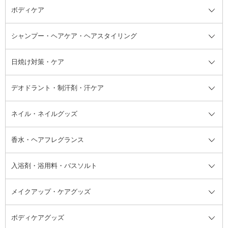
ボディケア
美容液
BBクリーム
メイクアップ全て
乳液
CCクリーム
マスカラ・マスカラ下地
ボディソープ・ハンドソープ・石
シャンプー・ヘアケア・ヘアスタイリング
オールインワン化粧品
コンシーラー
まつげ美容液
ボディケア全て
フェイスクリーム
ファンデーション
つけまつげ
けん
シャンプー・ヘアケア・ヘアスタ
日焼け対策・ケア
フェイスオイル・バーム
フェイスパウダー
アイシャドウ
ボディケア
化粧液
その他ベースメイク
アイシャドウベース
ハンドケア
シャンプー・コンディショナー
イリング全て
デオドラント・制汗剤・汗ケア
ブースター・導入液
アイブロウ・眉マスカラ
レッグ・フットケア
洗い流さないトリートメント
日焼け対策・ケア全て
シートパック・マスク
アイライナー
ネック・デコルテケア
ヘアパック・ヘアマスク
日焼け止め
デオドラント・制汗剤・汗ケア全
ボディ用デオドラント・制汗剤・
ネイル・ネイルグッズ
洗い流すパック・マスク
チーク
バストケア
ヘアスタイリング剤
サンオイル・タンニング
アイクリーム・アイケア
口紅・リップグロス
ヒップケア
ヘアカラー・カラーリング
アフターサンケア
て
汗ケア
フット用デオドラント・制汗剤・
香水・ヘアフレグランス
リップクリーム・リップケア
ハイライト・シェーディング
ネイルケア
頭皮ケア・育毛剤
その他日焼け対策・UVケア
ネイル・ネイルグッズ全て
ゴマージュ・ピーリング
その他メイクアップ
ネイルケアグッズ
パーマ液
マニキュア
汗ケア
その他シャンプー・ヘアケア・ヘ
入浴剤・浴用料・バスソルト
顔用マッサージ料
脱毛・除毛ケア
ジェルネイル
香水・ヘアフレグランス全て
その他スキンケア
その他ボディケア
ネイルアートグッズ
香水
アスタイリング
メイクアップ・ケアグッズ
リムーバー・除光液
フレグランスミスト
入浴剤・浴用料・バスソルト全て
ヘアフレグランス
入浴剤・浴用料
ボディケアグッズ
その他香水・ヘアフレグランス
バスソルト
メイクアップ・ケアグッズ全て
パフ・スポンジ