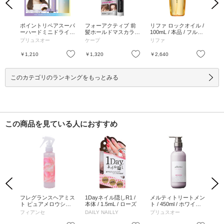
Previous
Next
0ml
ポイントリペアスーパ
フォーアクティブ 前
リファ ロックオイル /
パ
ーハードミニドライシ
髪ホールドマスカラ /
100mL / 本品 / フルー
スト 
ャンプー付きセット /
9g / 9g
ティフローラル / 100
mL
プリュスオー
ケープ
リファ
プ
10ml、40g / 10ml、40
mL
g
お気に入り
お気に入り
お気に入り
￥1,210
￥1,320
￥2,640
￥7
このカテゴリのランキングをもっとみる
この商品を見ている人におすすめ
Previous
Next
ティ
フレグランスヘアミス
1Dayネイル隠しR1 /
メルティトリートメン
KY
ml
ト ピュアメロウシャ
本体 / 1.5mL / ローズ
ト / 450ml / ホワイト
ブー
ンプー / 150mL / シャ
フローラル&ペア—の
フィアンセ
DAILY NAILLY
プリュスオー
Kyo
ンプーの香り
香り