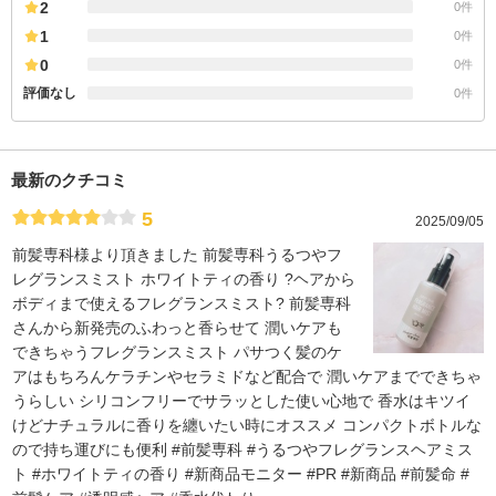
2
0件
1
0件
0
0件
評価なし
0件
最新のクチコミ
5
2025/09/05
前髪専科様より頂きました 前髪専科うるつやフ
レグランスミスト ホワイトティの香り ?ヘアから
ボディまで使えるフレグランスミスト? 前髪専科
さんから新発売のふわっと香らせて 潤いケアも
できちゃうフレグランスミスト パサつく髪のケ
アはもちろんケラチンやセラミドなど配合で 潤いケアまでできちゃ
うらしい シリコンフリーでサラッとした使い心地で 香水はキツイ
けどナチュラルに香りを纏いたい時にオススメ コンパクトボトルな
ので持ち運びにも便利 #前髪専科 #うるつやフレグランスヘアミス
ト #ホワイトティの香り #新商品モニター #PR #新商品 #前髪命 #