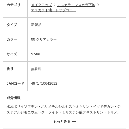
カテゴリ
メイクアップ
マスカラ・マスカラ下地
マスカラ下地・トップコート
タイプ
新製品
カラー
00 クリアカラー
サイズ
5.5mL
香り
無香料
JANコード
4971710642612
成分情報
水添ポリイソブテン・ポリメチルシルセスキオキサン・イソドデカン・ジ
ステアルジモニウムヘクトライト・ミリスチン酸デキストリン・トリメチ
ルシロキシケイ酸・ジメチコン・ポリアクリレート-44・グリセリン・シリ
もっとみる
カ・炭酸プロピレン・カミツレ花エキス・セイヨウハッカ葉エキス・トウ