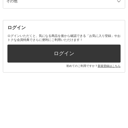
その他
ミラー・鏡
消臭剤・芳香剤
歯ブラシ
キット・セット全て
詰替容器・アトマイザー
ファブリックミスト
デンタルフロス
スキンケアキット
その他メイクアップ・ケアグッズ
マスク・ティッシュ
マウスウォッシュ・スプレー
ベースメイクキット
その他全て
その他日用品・雑貨
口臭清涼・ケア剤
メイクアップキット
その他
ログイン
その他オーラルケア
ボディケアキット
ヘアケアキット
ログインいただくと、気になる商品を後から確認できる「お気に入り登録」やお
トクな会員特典でさらに便利にご利用いただけます！
その他キット・セット
ログイン
初めてのご利用ですか？
新規登録はこちら