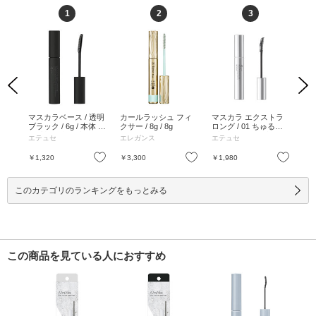
1
2
3
Previous
Next
 /
マスカラベース / 透明
カールラッシュ フィ
マスカラ エクストラ
グ
/ 6
ブラック / 6g / 本体 /
クサー / 8g / 8g
ロング / 01 ちゅるん
/ 
ラック
無香料 / 透明ブラック
ブラック / 6g / 本体 /
0g
エテュセ
エレガンス
エテュセ
セ
/ 6g
無香料 / 01 ちゅるん
6.0
ブラック / 6g
お気に入り
お気に入り
お気に入り
￥1,320
￥3,300
￥1,980
￥6
このカテゴリのランキングをもっとみる
この商品を見ている人におすすめ