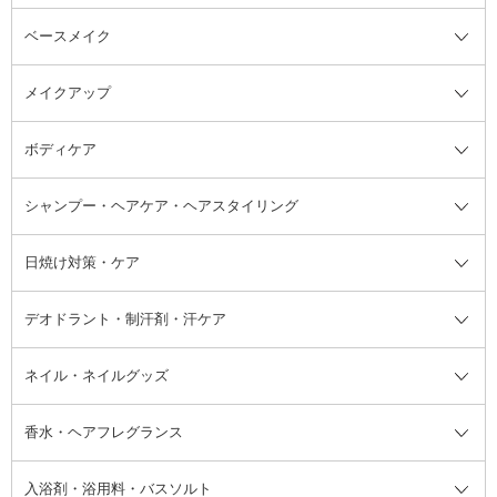
ベースメイク
スキンケア・基礎化粧品全て
クレンジング
メイクアップ
洗顔料
ベースメイク全て
化粧水
化粧下地・コントロールカラー
ボディケア
美容液
BBクリーム
メイクアップ全て
乳液
CCクリーム
マスカラ・マスカラ下地
ボディソープ・ハンドソープ・石
シャンプー・ヘアケア・ヘアスタイリング
オールインワン化粧品
コンシーラー
まつげ美容液
ボディケア全て
フェイスクリーム
ファンデーション
つけまつげ
けん
シャンプー・ヘアケア・ヘアスタ
日焼け対策・ケア
フェイスオイル・バーム
フェイスパウダー
アイシャドウ
ボディケア
化粧液
その他ベースメイク
アイシャドウベース
ハンドケア
シャンプー・コンディショナー
イリング全て
デオドラント・制汗剤・汗ケア
ブースター・導入液
アイブロウ・眉マスカラ
レッグ・フットケア
洗い流さないトリートメント
日焼け対策・ケア全て
シートパック・マスク
アイライナー
ネック・デコルテケア
ヘアパック・ヘアマスク
日焼け止め
デオドラント・制汗剤・汗ケア全
ボディ用デオドラント・制汗剤・
ネイル・ネイルグッズ
洗い流すパック・マスク
チーク
バストケア
ヘアスタイリング剤
サンオイル・タンニング
アイクリーム・アイケア
口紅・リップグロス
ヒップケア
ヘアカラー・カラーリング
アフターサンケア
て
汗ケア
フット用デオドラント・制汗剤・
香水・ヘアフレグランス
リップクリーム・リップケア
ハイライト・シェーディング
ネイルケア
頭皮ケア・育毛剤
その他日焼け対策・UVケア
ネイル・ネイルグッズ全て
ゴマージュ・ピーリング
その他メイクアップ
ネイルケアグッズ
パーマ液
マニキュア
汗ケア
その他シャンプー・ヘアケア・ヘ
入浴剤・浴用料・バスソルト
顔用マッサージ料
脱毛・除毛ケア
ジェルネイル
香水・ヘアフレグランス全て
その他スキンケア
その他ボディケア
ネイルアートグッズ
香水