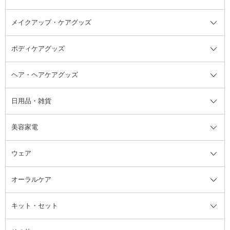
アスタイリング
メイクアップ・ケアグッズ
リムーバー・除光液
フレグランスミスト
入浴剤・浴用料・バスソルト全て
ヘアフレグランス
入浴剤・浴用料
ボディケアグッズ
その他香水・ヘアフレグランス
バスソルト
メイクアップ・ケアグッズ全て
パフ・スポンジ
ヘア・ヘアケアグッズ
コットン・綿棒
ボディケアグッズ全て
あぶらとり紙
ボディ・バスグッズ
日用品・雑貨
洗顔グッズ
マッサージ・ボディケアグッズ
ヘア・ヘアケアグッズ全て
ビューラー
アイケアグッズ
ヘアブラシ
美容家電
ブラシ・チップ
かかと・角質ケアグッズ
ヘアゴム
日用品・雑貨全て
二重まぶた用アイテム
エクササイズ器具・グッズ
ヘアピン・ヘアクリップ
洗剤
ウェア
ツィザー・毛抜き
絆創膏
ヘアバンド
柔軟剤
美容家電全て
眉・鼻毛・甘皮はさみ
その他ボディケアグッズ
ヘアカーラー
サニタリー・生理用品
フェイスケア美容家電
ルームフレグランス・ディフュー
オーラルケア
カミソリ
ヘッドマッサージブラシ
ボディケア美容家電
ウェア全て
角栓抜き
その他ヘア・ヘアケアグッズ
エッセンシャルオイル
ヘアケアスタイリング美容家電
インナー
ザー
ファンデーション・パウダーケー
キット・セット
アロマキャンドル
その他美容家電
レッグウェア
オーラルケア全て
化粧ポーチ・メイクボックス
お香・インセンス
その他ウェア
歯磨き粉
ス