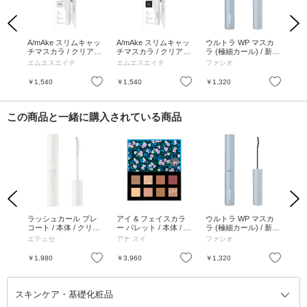
Previous
Next
A/mAke スリムキャッ
A/mAke スリムキャッ
ウルトラ WP マスカ
カ
チマスカラ / クリア /
チマスカラ / クリアブ
ラ (極細カール) / 新製
ラベ
5g
ラック / 5g
品 / 01 ブラック / 4.5g
エムエスエイチ
エムエスエイチ
ファシオ
ヒ
/ 無香料
お気に入り
お気に入り
お気に入り
￥1,540
￥1,540
￥1,320
￥1
この商品と一緒に購入されている商品
Previous
Next
ァン
ラッシュカール プレ
アイ & フェイスカラ
ウルトラ WP マスカ
メ
トタ
コート / 本体 / クリア
ー パレット / 本体 / 01
ラ (極細カール) / 新製
バー
A+++
/ 6g / 無香料
/ 6g
品 / 01 ブラック / 4.5g
g、
エテュセ
アナ スイ
ファシオ
SN
ウォー
/ 無香料
 無
お気に入り
お気に入り
お気に入り
￥1,980
￥3,960
￥1,320
￥4
スキンケア・基礎化粧品