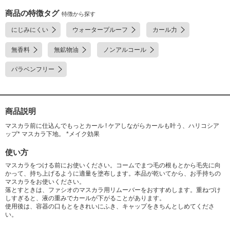
キンセンカ花エキス・ミロタムヌスフラベリフォリア葉/茎エキス・ラベン
ダー花エキス・ローズマリー葉エキス・BG・(ジメチコン/ビニルジメチコ
商品の特徴タグ
特徴から探す
ン)クロスポリマー・(メタクリル酸シクロヘキシル/メタクリル酸エチルヘ
にじみにくい
ウォータープルーフ
カール力
キシル)コポリマー・イソステアリン酸デキストリン・オリーブ脂肪酸エチ
ル・カルナウバロウ・セスキオレイン酸ソルビタン・ポリソルベート80・
無香料
無鉱物油
ノンアルコール
水・フェノキシエタノール
パラベンフリー
商品説明
マスカラ前に仕込んでもっとカール ! ケアしながらカールも叶う、ハリコシア
ップ* マスカラ下地。 *メイク効果
使い方
マスカラをつける前にお使いください。コームでまつ毛の根もとから毛先に向
かって、持ち上げるように適量を塗布します。本品が乾いてから、お手持ちの
マスカラをお使いください。
落とすときは、ファシオのマスカラ用リムーバーをおすすめします。重ねづけ
しすぎると、液の重みでカールが下がることがあります。
使用後は、容器の口もとをきれいにふき、キャップをきちんとしめてくださ
い。