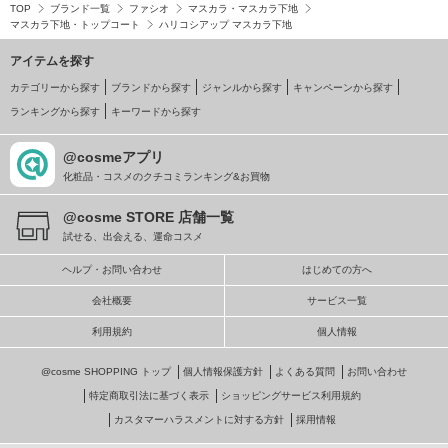
TOP
ブランド一覧
ファシオ
マスカラ・マスカラ下地
マスカラ下地・トップコート
ハリコシアップ マスカラ下地
アイテムを探す
カテゴリーから探す
ブランドから探す
ジャンルから探す
キャンペーンから探す
ランキングから探す
キーワードから探す
@cosmeアプリ
化粧品・コスメのクチコミランキング&お買物
@cosme STORE 店舗一覧
試せる、出会える、運命コスメ
ヘルプ・お問い合わせ
はじめての方へ
会社概要
サービス一覧
利用規約
個人情報
@cosme SHOPPING トップ
個人情報保護方針
よくある質問
お問い合わせ
特定商取引法に基づく表示
ショッピングサービス利用規約
カスタマーハラスメントに対する方針
採用情報