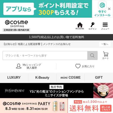
ログイン
メニュー
@
c
1,500円(税込)以上のお買い物で送料無料
o
s
【お知らせ】
地震による配送影響
メンテナンスのお知らせ
一覧へ
m
e
ブランド名・キーワードから探す
カート
Myショッピング
お気に入り
購入履歴
LUXURY
K-Beauty
mini COSME
GIFT