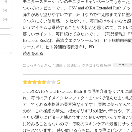
モニターステーションのモニターキャンペーンでもらった
0件
ついてのレビューです。 FSV and eXRA Extended Rush
0件
弾力があり塗りやすいです。細目なので生え際まで楽に塗れ
0件
タつきにくい使用感。 クセがなく、毎日続けやすいなと感
いうアイテムは継続することが大切だと思うので、ストレ
嬉しいポイント。毎日続けてみたいです。 【商品情報】 FSV a
Extended Rushは、高濃度エクソソーム※1、ヒト脂肪由
ソーム※1、ヒト幹細胞培養液※1、PD
…
続きをみる
にょっき☆☆さん
38歳
普通肌
クチコミ投稿 69件
モニター・
5
and eXRA FSV and Extended Rush まつ毛美容液をリ
れ、毎日のアイメイクやマツエク・まつパで傷んだまつ毛
アしてくれる本格派の美容液なんです！ 実際に使ってみて
のが、この極細の筆先。根元ギリギリの細かい部分や、下
も狙い通りにピタッと塗れてすごく使いやすいんです液だ
に沁みることもないので、毎晩のスキンケアの最後にサッ
けられています。 使い続けるうちに、まつ毛にピンとした