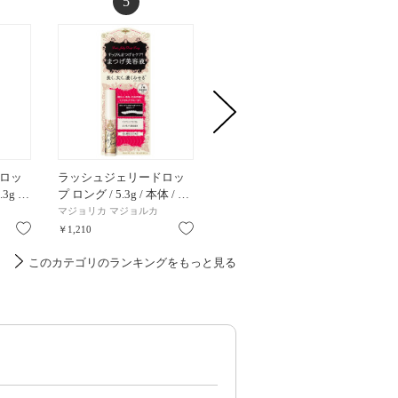
5
6
ロッ
ラッシュジェリードロッ
EMAKED(エマーキット)
アイラ
.3g …
プ ロング / 5.3g / 本体 / …
ミアム / 
マジョリカ マジョルカ
水橋保寿堂製薬
アンファ
お気に入り
お気に入り
お気に入り
￥1,210
￥6,600
￥3,560
このカテゴリのランキングをもっと見る