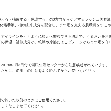
整える・補修する・保護する」の3方向からケアするラッシュ美容液
順化培養液、植物由来成分を配合し、まつ毛を支える肌環境をすこ
、アイラインを引くように根元へ塗布できる設計で、うるおいを角
どの保湿・補修成分が、乾燥や摩擦によるダメージからまつ毛を守
2019年8月8日付で国民生活センターから注意喚起が出ています。
くために、使用上の注意をよく読んでからお使いください。
潔で乾いた状態のときにご使用ください。
さしくなじませてください。