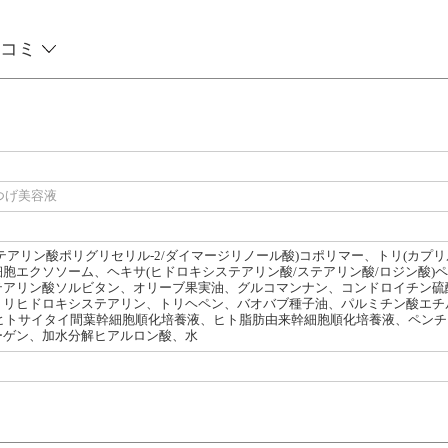
コミ
つげ美容液
テアリン酸ポリグリセリル-2/ダイマージリノール酸)コポリマー、トリ(カプ
胞エクソソーム、ヘキサ(ヒドロキシステアリン酸/ステアリン酸/ロジン酸)
テアリン酸ソルビタン、オリーブ果実油、グルコマンナン、コンドロイチン硫
トリヒドロキシステアリン、トリヘペン、バオバブ種子油、パルミチン酸エチル
、ヒトサイタイ間葉幹細胞順化培養液、ヒト脂肪由来幹細胞順化培養液、ペン
ーゲン、加水分解ヒアルロン酸、水