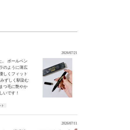
2026/07/21
。 ボールペン
ラのように薄広
優しくフィット
ずみずしく馴染む
まつ毛に艶やか
しいです！
ント
2026/07/11