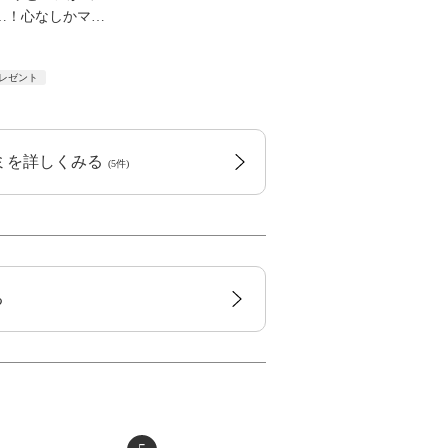
…！心なしかマ
…
レゼント
コミを詳しくみる
(5件)
る