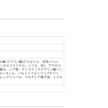
リル酸/カプリン酸)グリセリル、水添パーム
ペンタエリスリチル、シリカ、BG、アテロコ
酸Na、シア脂、テトライソステアリン酸ペン
ヘキシル、パルミトイルトリペプチド-1、
チレングリコール、マカデミア種子油、ミツロ