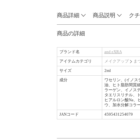
商品詳細
商品説明
クチ
商品の詳細
ブランド名
and eXRA
アイテムカテゴリ
メイクアップ
ま
サイズ
2ml
成分
ワセリン、(イノス
油、ヒト脂肪間質細
ラーゲン、イノス
タエリスリチル、
ヒアルロン酸Na
ウ、加水分解コラ
JANコード
4595431254079