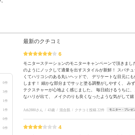
い。
最新のクチコミ
6
モニターステーションのモニターキャンペーンで頂きました
のようにノックして適量を出すスタイルが新鮮！ スパチュ
くてハリコシのある丸いヘッドで、 デリケートな目元にも
0件
します！ 細かな部分までサッと塗る調整がしやすく、 み
テクスチャーが心地よく感じました。 毎日続けるうちに、
3件
なハリが出て、 メイクのりも良くなったような気がして嬉
1件
1件
Ath2880さん
43歳
混合肌
クチコミ投稿 22件
モニター・プレゼ
0件
4
0件