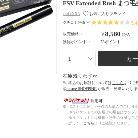
FSV Extended Rush まつ毛
and eXRA
お気に入りブランド
5.4
クチコミ評価
8,580
販売価格 ：
￥
税込
獲得ポイント ：
78ポイント
カ
在庫残りわずか
※ 商品のお届けについては
こちら
よりご
@cosme SHOPPING
が販売、発送いたしま
利用可
※
ポストにお届け / 一点のみ購入でご利用
ゆうパケットでのお届けの場合はサンプ
ゆうパケットには破損・紛失の保証はご
詳しくは
こちら
よりご確認ください。