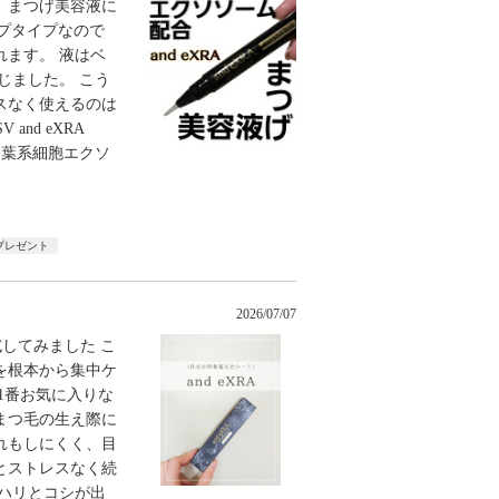
、まつげ美容液に
 チップタイプなので
ます。 液はベ
じました。 こう
スなく使えるのは
nd eXRA
来間葉系細胞エクソ
プレゼント
2026/07/07
アルに試してみました こ
を根本から集中ケ
1番お気に入りな
まつ毛の生え際に
れもしにくく、目
とストレスなく続
ハリとコシが出