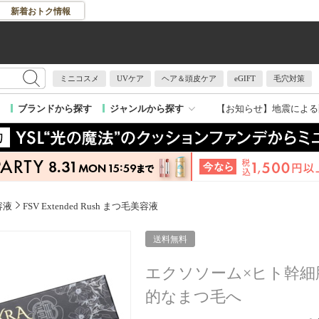
新着おトク情報
ミニコスメ
UVケア
ヘア＆頭皮ケア
eGIFT
毛穴対策
【お知らせ】
地震による
ブランドから探す
ジャンルから探す
容液
FSV Extended Rush まつ毛美容液
送料無料
エクソソーム×ヒト幹細
的なまつ毛へ