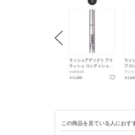
1
ラッシュアディクト アイ
ラッ
ラッシュ コンディショ…
プ ロ
soaddicted
マジョ
お気に入り
￥11,000
￥2,64
この商品を見ている人におす