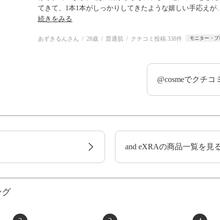
てきて、1本1本がしっかりしてきたような嬉しい手応えが
続きをみる
あずきるんさん
28歳
普通肌
クチコミ投稿 338件
モニター・プ
@cosmeでクチ
and eXRAの商品一覧を見
ング