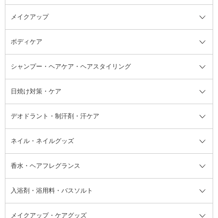
メイクアップ
洗顔料
ベースメイク全て
化粧水
化粧下地・コントロールカラー
ボディケア
美容液
BBクリーム
メイクアップ全て
乳液
CCクリーム
マスカラ・マスカラ下地
ボディソープ・ハンドソープ・石
シャンプー・ヘアケア・ヘアスタイリング
オールインワン化粧品
コンシーラー
まつげ美容液
ボディケア全て
フェイスクリーム
ファンデーション
つけまつげ
けん
シャンプー・ヘアケア・ヘアスタ
日焼け対策・ケア
フェイスオイル・バーム
フェイスパウダー
アイシャドウ
ボディケア
化粧液
その他ベースメイク
アイシャドウベース
ハンドケア
シャンプー・コンディショナー
イリング全て
デオドラント・制汗剤・汗ケア
ブースター・導入液
アイブロウ・眉マスカラ
レッグ・フットケア
洗い流さないトリートメント
日焼け対策・ケア全て
シートパック・マスク
アイライナー
ネック・デコルテケア
ヘアパック・ヘアマスク
日焼け止め
デオドラント・制汗剤・汗ケア全
ボディ用デオドラント・制汗剤・
ネイル・ネイルグッズ
洗い流すパック・マスク
チーク
バストケア
ヘアスタイリング剤
サンオイル・タンニング
アイクリーム・アイケア
口紅・リップグロス
ヒップケア
ヘアカラー・カラーリング
アフターサンケア
て
汗ケア
フット用デオドラント・制汗剤・
香水・ヘアフレグランス
リップクリーム・リップケア
ハイライト・シェーディング
ネイルケア
頭皮ケア・育毛剤
その他日焼け対策・UVケア
ネイル・ネイルグッズ全て
ゴマージュ・ピーリング
その他メイクアップ
ネイルケアグッズ
パーマ液
マニキュア
汗ケア
その他シャンプー・ヘアケア・ヘ
入浴剤・浴用料・バスソルト
顔用マッサージ料
脱毛・除毛ケア
ジェルネイル
香水・ヘアフレグランス全て
その他スキンケア
その他ボディケア
ネイルアートグッズ
香水
アスタイリング
メイクアップ・ケアグッズ
リムーバー・除光液
フレグランスミスト
入浴剤・浴用料・バスソルト全て
ヘアフレグランス
入浴剤・浴用料