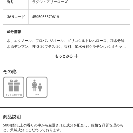
香り
ラグジュアリーローズ
JANコード
4595055579619
成分情報
水、エタノール、プロパンジオール、グリコシルトレハロース、加水分解
水添デンプン、PPG-26ブテス-26、香料、加水分解ケラチン(カシミヤヤ
ギ)、加水分解シルク、加水分解コラーゲン、セラミドNG、セラミドAG、
もっとみる
セラミドNP、セラミドAP、セラミドEOP、ヒアルロン酸Na、γ-ドコサラ
クトン、ナイアシンアミド、トコフェロール、ビオチン、エクトイン、パ
ンテノール、フラーレン、カミツレ花エキス、ローズマリー葉エキス、B
その他
G、スクワラン、ホホバ種子油、アルガニアスピノサ核油、コメヌカ油、P
EG-40水添ヒマシ油、ヒドロキシアセトフェノン、ポリクオタニウム-10、
ポリクオタニウム-7、ポリクオタニウム-51、クオタニウム-18、クオタニ
ウム-33(羊毛)、コレステロール(羊毛)、フェノキシエタノール、トリ(カプ
ギフトにおすすめ
ママ
リル酸/カプリン酸)グリセリル、PG、イソプロパノール、安息香酸Na
商品説明
500種類以上の香りの中から厳選された成分を配合し、厳格な品質管理のも
と、天然成分にこだわっております。