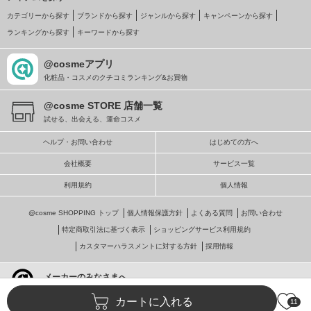
カテゴリーから探す
ブランドから探す
ジャンルから探す
キャンペーンから探す
ランキングから探す
キーワードから探す
@cosmeアプリ
化粧品・コスメのクチコミランキング&お買物
@cosme STORE 店舗一覧
試せる、出会える、運命コスメ
ヘルプ・お問い合わせ
はじめての方へ
会社概要
サービス一覧
利用規約
個人情報
@cosme SHOPPING トップ
個人情報保護方針
よくある質問
お問い合わせ
特定商取引法に基づく表示
ショッピングサービス利用規約
カスタマーハラスメントに対する方針
採用情報
メーカーのみなさまへ
@cosmeへの掲載・ビジネス活用
カートに入れる
11