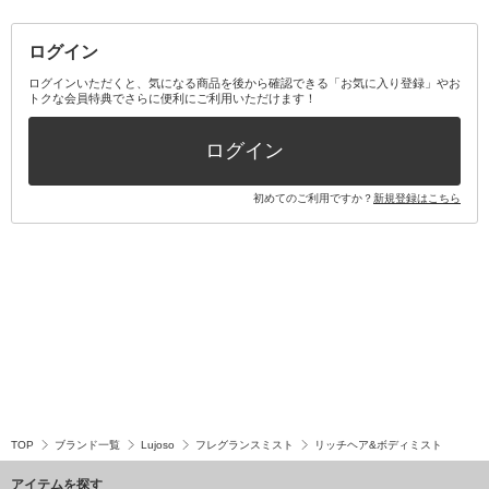
その他メイクアップ・ケアグッズ
マスク・ティッシュ
マウスウォッシュ・スプレー
ベースメイクキット
その他全て
その他日用品・雑貨
口臭清涼・ケア剤
メイクアップキット
その他
ログイン
その他オーラルケア
ボディケアキット
ヘアケアキット
ログインいただくと、気になる商品を後から確認できる「お気に入り登録」やお
トクな会員特典でさらに便利にご利用いただけます！
その他キット・セット
ログイン
初めてのご利用ですか？
新規登録はこちら
TOP
ブランド一覧
Lujoso
フレグランスミスト
リッチヘア&ボディミスト
アイテムを探す