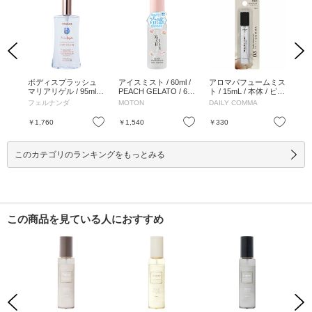
Previous
Next
ABI
ボディスプラッシュ
アイスミスト / 60ml /
アロマパフュームミス
ア
マリアリゲル / 95ml /
PEACH GELATO / 60
ト / 15mL / 本体 / ピー
ト 
マリアリゲル / 95ml
ml
チライラック / 15mL
ーパ
フェルナンダ
MOTON
DAILY COMMA
DA
お気に入り
お気に入り
お気に入り
￥1,760
￥1,540
￥330
￥3
このカテゴリのランキングをもっとみる
この商品を見ている人におすすめ
Previous
Next