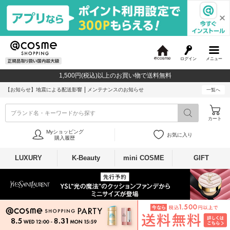
ログイン
メニュー
@
c
1,500円(税込)以上のお買い物で送料無料
o
s
【お知らせ】
地震による配送影響
メンテナンスのお知らせ
一覧へ
m
e
ブランド名・キーワードから探す
カート
Myショッピング
お気に入り
購入履歴
LUXURY
K-Beauty
mini COSME
GIFT