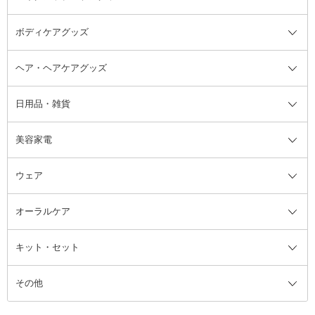
ボディケアグッズ
その他香水・ヘアフレグランス
バスソルト
メイクアップ・ケアグッズ全て
パフ・スポンジ
ヘア・ヘアケアグッズ
コットン・綿棒
ボディケアグッズ全て
あぶらとり紙
ボディ・バスグッズ
日用品・雑貨
洗顔グッズ
マッサージ・ボディケアグッズ
ヘア・ヘアケアグッズ全て
ビューラー
アイケアグッズ
ヘアブラシ
美容家電
ブラシ・チップ
かかと・角質ケアグッズ
ヘアゴム
日用品・雑貨全て
二重まぶた用アイテム
エクササイズ器具・グッズ
ヘアピン・ヘアクリップ
洗剤
ウェア
ツィザー・毛抜き
絆創膏
ヘアバンド
柔軟剤
美容家電全て
眉・鼻毛・甘皮はさみ
その他ボディケアグッズ
ヘアカーラー
サニタリー・生理用品
フェイスケア美容家電
ルームフレグランス・ディフュー
オーラルケア
カミソリ
ヘッドマッサージブラシ
ボディケア美容家電
ウェア全て
角栓抜き
その他ヘア・ヘアケアグッズ
エッセンシャルオイル
ヘアケアスタイリング美容家電
インナー
ザー
ファンデーション・パウダーケー
キット・セット
アロマキャンドル
その他美容家電
レッグウェア
オーラルケア全て
化粧ポーチ・メイクボックス
お香・インセンス
その他ウェア
歯磨き粉
ス
その他
ミラー・鏡
消臭剤・芳香剤
歯ブラシ
キット・セット全て
詰替容器・アトマイザー
ファブリックミスト
デンタルフロス
スキンケアキット