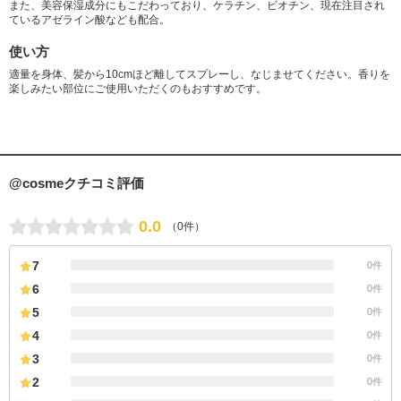
また、美容保湿成分にもこだわっており、ケラチン、ビオチン、現在注目され
ているアゼライン酸なども配合。
使い方
適量を身体、髪から10cmほど離してスプレーし、なじませてください。香りを
楽しみたい部位にご使用いただくのもおすすめです。
@cosmeクチコミ評価
0.0
（0件）
7
0件
6
0件
5
0件
4
0件
3
0件
2
0件