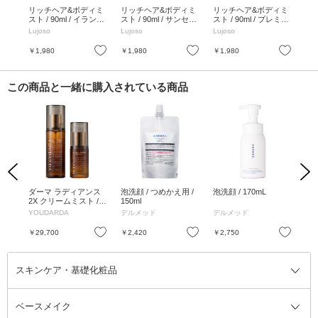
 /
リッチヘア&ボディミ
リッチヘア&ボディミ
リッチヘア&ボディミ
リ
ラル
スト / 90ml / イランイ
スト / 90ml / サンセッ
スト / 90ml / プレミア
本体
ラン
トフローラル
ム抹茶
り 
Lujoso
Lujoso
Lujoso
Luj
ー
お気に入り
お気に入り
お気に入り
￥1,980
￥1,980
￥1,980
￥1
この商品と一緒に購入されている商品
Previous
Next
ォー
ダーマ ラディアンス
泡洗顔 / つめかえ用 /
泡洗顔 / 170mL
ウ
2X クリームミスト /
150ml
ム /
ダーマ ラディアンス
YOUDARDA
デルメッド
デルメッド
デ
2X セラム / 80ml、30
ml
お気に入り
お気に入り
お気に入り
￥29,700
￥2,420
￥2,750
￥3
スキンケア・基礎化粧品
ベースメイク
スキンケア・基礎化粧品全て
クレンジング