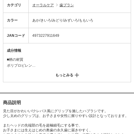
カテゴリ
オーラルケア
歯ブラシ
カラー
あか/きいろ/みどり/みずいろ/ももいろ
JANコード
4973227911649
成分情報
■柄の材質
ポリプロピレン
■毛の材質
もっとみる
ナイロン、飽和ポリエステル樹脂
商品説明
見た目がかわいい!クレパス風にグリップを施したハブラシです。
少し太めのグリップは、お子さまや女性に握りやすい設計となっております。
またヘッドの先端部の毛を超極細毛にする事で、
お子さまには生えはじめの奥歯の永久歯に届きやすく、