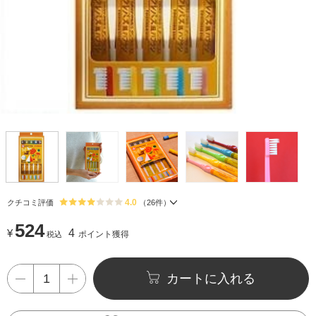
4.0
クチコミ評価
（
26
件）
524
¥
4
ポイント獲得
税込
カートに入れる