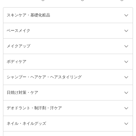
スキンケア・基礎化粧品
ベースメイク
スキンケア・基礎化粧品全て
クレンジング
メイクアップ
洗顔料
ベースメイク全て
化粧水
化粧下地・コントロールカラー
ボディケア
美容液
BBクリーム
メイクアップ全て
乳液
CCクリーム
マスカラ・マスカラ下地
ボディソープ・ハンドソープ・石
シャンプー・ヘアケア・ヘアスタイリング
オールインワン化粧品
コンシーラー
まつげ美容液
ボディケア全て
フェイスクリーム
ファンデーション
つけまつげ
けん
シャンプー・ヘアケア・ヘアスタ
日焼け対策・ケア
フェイスオイル・バーム
フェイスパウダー
アイシャドウ
ボディケア
化粧液
その他ベースメイク
アイシャドウベース
ハンドケア
シャンプー・コンディショナー
イリング全て
デオドラント・制汗剤・汗ケア
ブースター・導入液
アイブロウ・眉マスカラ
レッグ・フットケア
洗い流さないトリートメント
日焼け対策・ケア全て
シートパック・マスク
アイライナー
ネック・デコルテケア
ヘアパック・ヘアマスク
日焼け止め
デオドラント・制汗剤・汗ケア全
ボディ用デオドラント・制汗剤・
ネイル・ネイルグッズ
洗い流すパック・マスク
チーク
バストケア
ヘアスタイリング剤
サンオイル・タンニング
アイクリーム・アイケア
口紅・リップグロス
ヒップケア
ヘアカラー・カラーリング
アフターサンケア
て
汗ケア