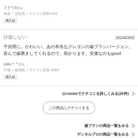
ブドウ3
さん
38歳
混合肌
クチコミ投稿 63件
購入品
評価しない
2024/03/02
子供用に。かわいい。あの有名なクレヨンの歯ブラシバージョン。
喜んで歯磨きしてくれるので、助かります。安価なのもgood
yuka＊＊
さん
37歳
敏感肌
クチコミ投稿 169件
購入品
@cosmeでクチコミを詳しくみる
(26件)
この商品にクチコミする
歯ブラシの商品一覧をみる
デンタルプロの商品一覧をみる