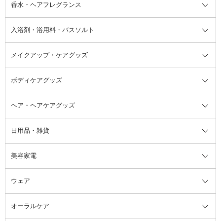
フット用デオドラント・制汗剤・
香水・ヘアフレグランス
リップクリーム・リップケア
ハイライト・シェーディング
ネイルケア
頭皮ケア・育毛剤
その他日焼け対策・UVケア
ネイル・ネイルグッズ全て
ゴマージュ・ピーリング
その他メイクアップ
ネイルケアグッズ
パーマ液
マニキュア
汗ケア
その他シャンプー・ヘアケア・ヘ
入浴剤・浴用料・バスソルト
顔用マッサージ料
脱毛・除毛ケア
ジェルネイル
香水・ヘアフレグランス全て
その他スキンケア
その他ボディケア
ネイルアートグッズ
香水
アスタイリング
メイクアップ・ケアグッズ
リムーバー・除光液
フレグランスミスト
入浴剤・浴用料・バスソルト全て
ヘアフレグランス
入浴剤・浴用料
ボディケアグッズ
その他香水・ヘアフレグランス
バスソルト
メイクアップ・ケアグッズ全て
パフ・スポンジ
ヘア・ヘアケアグッズ
コットン・綿棒
ボディケアグッズ全て
あぶらとり紙
ボディ・バスグッズ
日用品・雑貨
洗顔グッズ
マッサージ・ボディケアグッズ
ヘア・ヘアケアグッズ全て
ビューラー
アイケアグッズ
ヘアブラシ
美容家電
ブラシ・チップ
かかと・角質ケアグッズ
ヘアゴム
日用品・雑貨全て
二重まぶた用アイテム
エクササイズ器具・グッズ
ヘアピン・ヘアクリップ
洗剤
ウェア
ツィザー・毛抜き
絆創膏
ヘアバンド
柔軟剤
美容家電全て
眉・鼻毛・甘皮はさみ
その他ボディケアグッズ
ヘアカーラー
サニタリー・生理用品
フェイスケア美容家電
ルームフレグランス・ディフュー
オーラルケア
カミソリ
ヘッドマッサージブラシ
ボディケア美容家電
ウェア全て
角栓抜き
その他ヘア・ヘアケアグッズ
エッセンシャルオイル
ヘアケアスタイリング美容家電
インナー
ザー