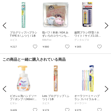
Previous
Next
本1
プログリップハブラシ
指パフ / 本体 / K04 み
歯間ブラシI字型 / ホ
歯間
め
TYPE II / ふつう / 1本
ずいろのコウペンちゃ
ワイト / サイズ1:15本
エロ
ん・ピンクのコウペン
入
入
エビス
MilleFee
デンタルプロ
デ
ちゃん / 2個(みずいろ
のコウペンちゃん1
お気に入り
お気に入り
お気に入り
￥217
￥880
￥365
￥3
個・ピンクのコウペン
ちゃん1個)
この商品と一緒に購入されている商品
Previous
Next
ラム
ビオレu 泡ハンドソー
Lets プログリップ / ふ
オーラツーミー ハブ
重
SP
プ / ポンプ / 240ml /
つう / 1本
ラシ スパイラルキャ
20
SPF4
やさしい金木犀の香り
ッチ / かため / 1本 / か
ビオレ
エビス
オーラツー
歯
4 ア
お気に入り
お気に入り
お気に入り
￥429
￥173
￥275
￥1