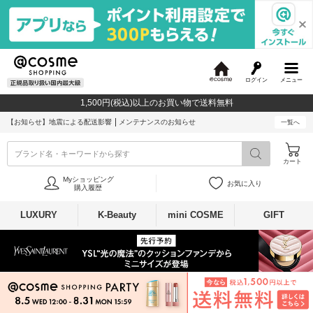
ログイン
メニュー
@
c
1,500円(税込)以上のお買い物で送料無料
o
s
【お知らせ】
地震による配送影響
メンテナンスのお知らせ
一覧へ
m
e
ブランド名・キーワードから探す
カート
Myショッピング
お気に入り
購入履歴
LUXURY
K-Beauty
mini COSME
GIFT