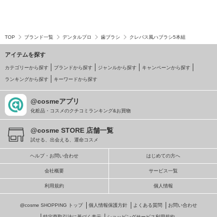
TOP
ブランド一覧
デンタルプロ
歯ブラシ
クレパス風ハブラシ5本組
アイテムを探す
カテゴリーから探す
ブランドから探す
ジャンルから探す
キャンペーンから探す
ランキングから探す
キーワードから探す
@cosmeアプリ
化粧品・コスメのクチコミランキング&お買物
@cosme STORE 店舗一覧
試せる、出会える、運命コスメ
ヘルプ・お問い合わせ
はじめての方へ
会社概要
サービス一覧
利用規約
個人情報
@cosme SHOPPING トップ
個人情報保護方針
よくある質問
お問い合わせ
特定商取引法に基づく表示
ショッピングサービス利用規約