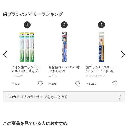
歯ブラシのデイリーランキング
1
2
3
Previous
Next
ットク
イオン歯ブラシKISS
名探偵コナン / 2～6才
歯ブラシ CSスマート
5
 /
YOU / 2個 / 替えブラ
/やわらかめ
/ アソート / 21g / 本体
歯ブ
り
シ / ふつう / 2個
/ アソート / 21g
23
キスユー
エビス
クラプロックス
ク
23g
お気に入り
お気に入り
お気に入り
￥352
￥101
￥1,210
￥1
このカテゴリのランキングをもっとみる
この商品を見ている人におすすめ