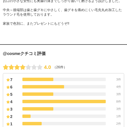
お口の小さな女性にも奥歯の溝までしっかり届いて磨けるよう設計しました。
中央～後端部は歯と歯グキにやさしく、歯グキを痛めにくい毛先丸め加工した
ラウンド毛を使用しております。
家族で色別に、またプレゼントにもどうぞ!!
@cosmeクチコミ評価
4.0
（26件）
7
3件
6
4件
5
3件
4
8件
3
3件
2
1件
1
2件