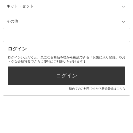
ファンデーション・パウダーケー
キット・セット
アロマキャンドル
その他美容家電
レッグウェア
オーラルケア全て
化粧ポーチ・メイクボックス
お香・インセンス
その他ウェア
歯磨き粉
ス
その他
ミラー・鏡
消臭剤・芳香剤
歯ブラシ
キット・セット全て
詰替容器・アトマイザー
ファブリックミスト
デンタルフロス
スキンケアキット
その他メイクアップ・ケアグッズ
マスク・ティッシュ
マウスウォッシュ・スプレー
ベースメイクキット
その他全て
その他日用品・雑貨
口臭清涼・ケア剤
メイクアップキット
その他
ログイン
その他オーラルケア
ボディケアキット
ヘアケアキット
ログインいただくと、気になる商品を後から確認できる「お気に入り登録」やお
トクな会員特典でさらに便利にご利用いただけます！
その他キット・セット
ログイン
初めてのご利用ですか？
新規登録はこちら