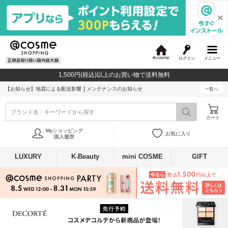
ログイン
メニュー
@
c
1,500円(税込)以上のお買い物で送料無料
o
s
【お知らせ】
地震による配送影響
メンテナンスのお知らせ
一覧へ
m
e
ブランド名・キーワードから探す
カート
Myショッピング
お気に入り
購入履歴
LUXURY
K-Beauty
mini COSME
GIFT