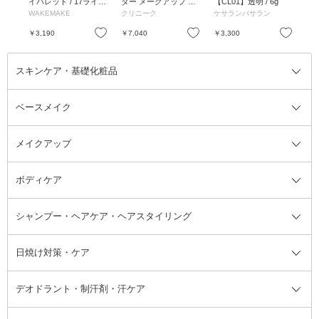
ージ
イパレット / 17ライム
ダー メークアップ ウ
【CL01】透明 / 6g
/ 
ント
クラッシュブラーリン
ォーター ヴェール 27
/ 5
WAKEMAKE
クリニーク
ケサランパサラン
ヴ
部外
グ / 14g
N / SPF27 / PA++++ /
テ
00m
リフィルのみ / 63 フ
お気に入り
お気に入り
お気に入り
￥3,190
￥7,040
￥3,300
￥5
レッシュ ベージュ(明
るめ標準色)
スキンケア・基礎化粧品
ベースメイク
スキンケア・基礎化粧品全て
クレンジング
メイクアップ
洗顔料
ベースメイク全て
化粧水
化粧下地・コントロールカラー
ボディケア
美容液
BBクリーム
メイクアップ全て
乳液
CCクリーム
マスカラ・マスカラ下地
ボディソープ・ハンドソープ・石
シャンプー・ヘアケア・ヘアスタイリング
オールインワン化粧品
コンシーラー
まつげ美容液
ボディケア全て
フェイスクリーム
ファンデーション
つけまつげ
けん
シャンプー・ヘアケア・ヘアスタ
日焼け対策・ケア
フェイスオイル・バーム
フェイスパウダー
アイシャドウ
ボディケア
化粧液
その他ベースメイク
アイシャドウベース
ハンドケア
シャンプー・コンディショナー
イリング全て
デオドラント・制汗剤・汗ケア
ブースター・導入液
アイブロウ・眉マスカラ
レッグ・フットケア
洗い流さないトリートメント
日焼け対策・ケア全て
シートパック・マスク
アイライナー
ネック・デコルテケア
ヘアパック・ヘアマスク
日焼け止め