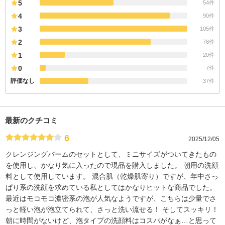
5
54件
4
90件
3
105件
2
78件
1
20件
0
7件
評価なし
37件
最新のクチコミ
6
2025/12/05
クレンジングバームのセットとして、ミニサイズがついてきたもの
を使用し、かなり気に入ったので現品を購入しました。 朝用の洗顔
料として使用しています。 混合肌（乾燥肌寄り）ですが、年中さっ
ぱり系の洗顔を求めている私としてはかなりヒットな商品でした。
最近はモコモコ濃密系の泡が人気なようですが、こちらは少量でさ
っと軽い泡が泡立てられて、さっと洗い流せる！ そしてスッキリ！
朝に時間がないけど、泡タイプの洗顔料はコスパがなぁ…と思って