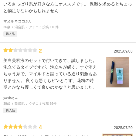
いるさっぱり系が好きな方にオススメです。 保湿を求めるとちょっ
と物足りないかもしれません…
マヌルネココ
さん
36歳
混合肌
クチコミ投稿 110件
購入品
2
2025/09/03
美白美容液のセットで付いてきて、試しました。
泡立てるタイプですが、泡立ちが緩く、すぐ消え
ちゃう系で、マイルドと謳っている通り刺激もあ
りません。 良くも悪くもピンとこず、花粉の時
期とかなら優しくて良いのかな？と思いました。
yavis
さん
39歳
乾燥肌
クチコミ投稿 66件
購入品
4
2025/07/20