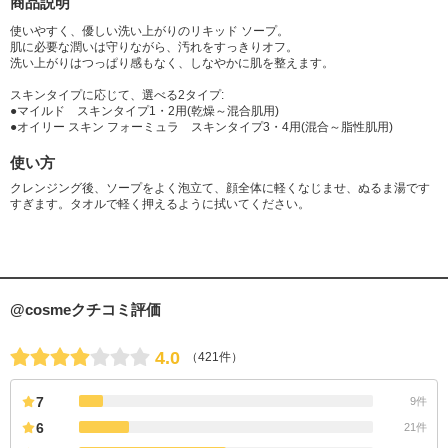
商品説明
使いやすく、優しい洗い上がりのリキッド ソープ。
肌に必要な潤いは守りながら、汚れをすっきりオフ。
洗い上がりはつっぱり感もなく、しなやかに肌を整えます。
スキンタイプに応じて、選べる2タイプ:
●マイルド スキンタイプ1・2用(乾燥～混合肌用)
●オイリー スキン フォーミュラ スキンタイプ3・4用(混合～脂性肌用)
使い方
クレンジング後、ソープをよく泡立て、顔全体に軽くなじませ、ぬるま湯です
すぎます。タオルで軽く押えるように拭いてください。
@cosmeクチコミ評価
4.0
（421件）
7
9件
6
21件