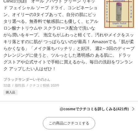
Clinicの洗顔 オール アバウト クリーン リキッ
ド フェイシャル ソープ ドライ、コンビネーショ
ン、オイリーの3タイプあって、自分の肌にピッ
タリ選べる。無香料で敏感肌にも優しく、ヒアル
ロン酸ナトリウムや スクラロース配合で洗いな
がら潤いをキープ。 泡立ちがふわっと軽くて、汚れやメイクをスッ
キリ落とすのに肌が つっぱらないのが最高！ Amazonでも「肌が柔
らかくなる」「メイク落ちバッチリ」と好評。 週2～3回のディープ
クレンジングに使うと、ツルっとした透明感の ある肌に。 ドラッ
グストアや公式サイトで手軽に買えるから、毎日の洗顔をワンラン
ク アップしたい人はぜひ！
ブラックサンダーいその
さん
32歳
脂性肌
クチコミ投稿 102件
購入品
@cosmeでクチコミを詳しくみる
(421件)
この商品にクチコミする