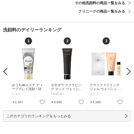
その他洗顔料の商品一覧をみる
クリニークの商品一覧をみる
洗顔料のデイリーランキング
1
2
3
Previous
Next
 フ
おうちdeエステ ディ
カネボウ スクラビン
クラリファイイング
A
シュ
ープクレイ洗顔 / 180g
グ マッド ウォッシュ
ジェル ウォッシュ ME
シ
 /
/ リフレッシュアロマ
/ フルーティーフロー
D リミテッドセットa
ト 
ビオレ
KANEBO
エスト
ド
さっぱ
の香り / 180g
ラルの香り
/ 130g、30ml / 130g、
限定
0g
30ml
包
お気に入り
お気に入り
お気に入り
￥1,307
￥3,080
￥5,280
￥4
このカテゴリのランキングをもっとみる