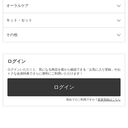
ルームフレグランス・ディフュー
オーラルケア
カミソリ
ヘッドマッサージブラシ
ボディケア美容家電
ウェア全て
角栓抜き
その他ヘア・ヘアケアグッズ
エッセンシャルオイル
ヘアケアスタイリング美容家電
インナー
ザー
ファンデーション・パウダーケー
キット・セット
アロマキャンドル
その他美容家電
レッグウェア
オーラルケア全て
化粧ポーチ・メイクボックス
お香・インセンス
その他ウェア
歯磨き粉
ス
その他
ミラー・鏡
消臭剤・芳香剤
歯ブラシ
キット・セット全て
詰替容器・アトマイザー
ファブリックミスト
デンタルフロス
スキンケアキット
その他メイクアップ・ケアグッズ
マスク・ティッシュ
マウスウォッシュ・スプレー
ベースメイクキット
その他全て
その他日用品・雑貨
口臭清涼・ケア剤
メイクアップキット
その他
ログイン
その他オーラルケア
ボディケアキット
ヘアケアキット
ログインいただくと、気になる商品を後から確認できる「お気に入り登録」やお
トクな会員特典でさらに便利にご利用いただけます！
その他キット・セット
ログイン
初めてのご利用ですか？
新規登録はこちら