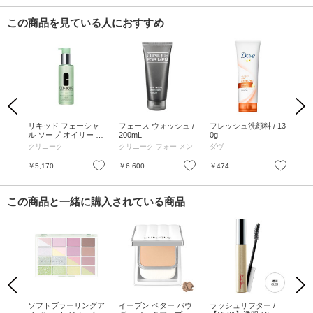
この商品を見ている人におすすめ
Previous
Next
シャ
リキッド フェーシャ
フェース ウォッシュ /
フレッシュ洗顔料 / 13
ル
0g
ル ソープ オイリー ス
200mL
0g
セ
キン フォーミュラ / 2
ジ
クリニーク
クリニーク フォー メン
ダヴ
イッ
00mL
ーム
ァ
お気に入り
お気に入り
お気に入り
￥5,170
￥6,600
￥474
￥7
この商品と一緒に購入されている商品
Previous
Next
)相当
ソフトブラーリングア
イーブン ベター パウ
ラッシュリフター /
ミ