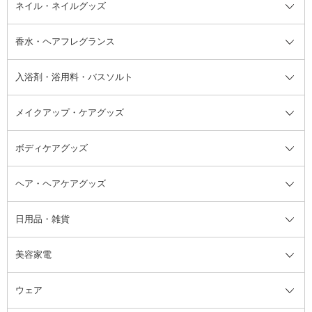
デオドラント・制汗剤・汗ケア全
ボディ用デオドラント・制汗剤・
ネイル・ネイルグッズ
洗い流すパック・マスク
チーク
バストケア
ヘアスタイリング剤
サンオイル・タンニング
アイクリーム・アイケア
口紅・リップグロス
ヒップケア
ヘアカラー・カラーリング
アフターサンケア
て
汗ケア
フット用デオドラント・制汗剤・
香水・ヘアフレグランス
リップクリーム・リップケア
ハイライト・シェーディング
ネイルケア
頭皮ケア・育毛剤
その他日焼け対策・UVケア
ネイル・ネイルグッズ全て
ゴマージュ・ピーリング
その他メイクアップ
ネイルケアグッズ
パーマ液
マニキュア
汗ケア
その他シャンプー・ヘアケア・ヘ
入浴剤・浴用料・バスソルト
顔用マッサージ料
脱毛・除毛ケア
ジェルネイル
香水・ヘアフレグランス全て
その他スキンケア
その他ボディケア
ネイルアートグッズ
香水
アスタイリング
メイクアップ・ケアグッズ
リムーバー・除光液
フレグランスミスト
入浴剤・浴用料・バスソルト全て
ヘアフレグランス
入浴剤・浴用料
ボディケアグッズ
その他香水・ヘアフレグランス
バスソルト
メイクアップ・ケアグッズ全て
パフ・スポンジ
ヘア・ヘアケアグッズ
コットン・綿棒
ボディケアグッズ全て
あぶらとり紙
ボディ・バスグッズ
日用品・雑貨
洗顔グッズ
マッサージ・ボディケアグッズ
ヘア・ヘアケアグッズ全て
ビューラー
アイケアグッズ
ヘアブラシ
美容家電
ブラシ・チップ
かかと・角質ケアグッズ
ヘアゴム
日用品・雑貨全て
二重まぶた用アイテム
エクササイズ器具・グッズ
ヘアピン・ヘアクリップ
洗剤
ウェア
ツィザー・毛抜き
絆創膏
ヘアバンド
柔軟剤
美容家電全て
眉・鼻毛・甘皮はさみ
その他ボディケアグッズ
ヘアカーラー
サニタリー・生理用品
フェイスケア美容家電