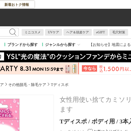
新着おトク情報
ミニコスメ
UVケア
ヘア＆頭皮ケア
eGIFT
毛穴対策
【お知らせ】
地震による
ブランドから探す
ジャンルから探す
ア
その他脱毛・除毛ケア
Tディスポ
女性用使い捨てカミソ
ます
Tディスポ / ボディ用 / 3本