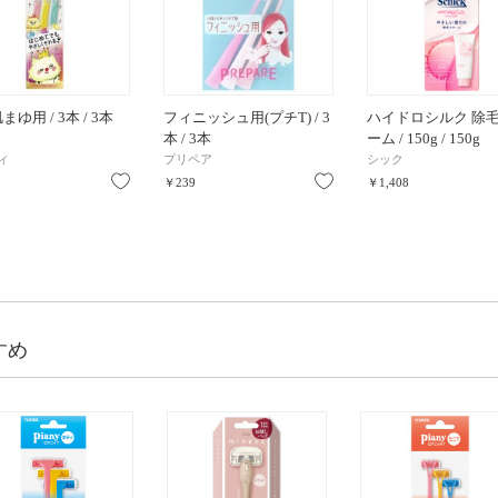
ゆ用 / 3本 / 3本
フィニッシュ用(プチT) / 3
ハイドロシルク 除
本 / 3本
ーム / 150g / 150g
ィ
プリペア
シック
お気に入り
お気に入り
￥239
￥1,408
すめ