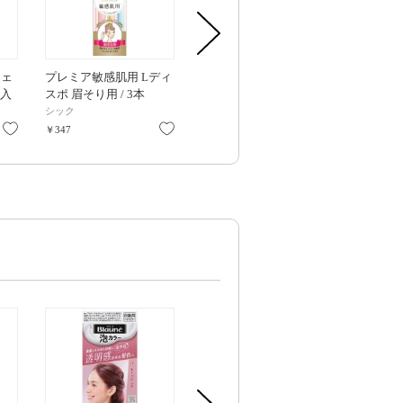
フェ
プレミア敏感肌用 Lディ
プチまゆ用カミソリT / 2
プレミア 敏感
本入
スポ 眉そり用 / 3本
本入
ィスポ フェイ
入
シック
miness
シック
お気に入り
お気に入り
お気に入り
￥347
￥308
￥357