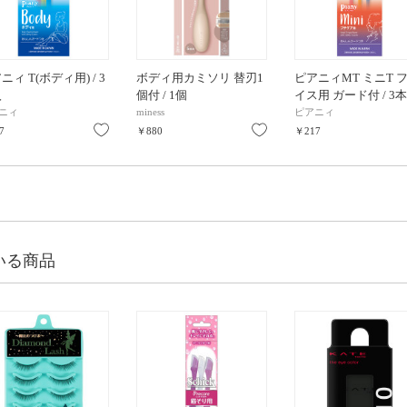
ニィ T(ボディ用) / 3
ボディ用カミソリ 替刃1
ピアニィMT ミニT 
入
個付 / 1個
イス用 ガード付 / 3
ニィ
miness
ピアニィ
り
お気に入り
お気に入り
7
￥880
￥217
いる商品