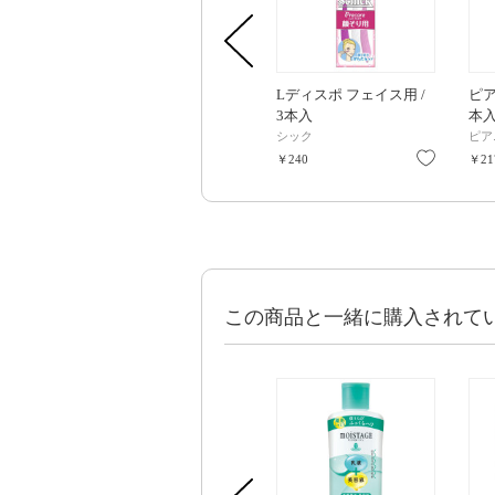
Lディスポ フェイス用 /
ピア
3本入
本
シック
ピア
お気に入
￥240
￥21
この商品と一緒に購入されて