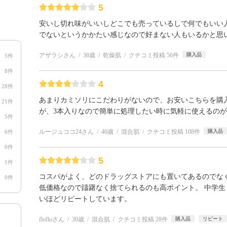
5
安いし切れ味がいいしどこでも売っているしで何でもいい
でないというかかたい感じなので好まない人もいるかと思
アザラシさん
38歳
乾燥肌
クチコミ投稿 56件
購入品
5件
8件
4
28件
あまりカミソリにこだわりがないので、お安いこちらを購
21件
が、3本入りなので簡単に処理したい時に気軽に使えるの
5件
ルージュココ24さん
40歳
混合肌
クチコミ投稿 108件
購入品
6件
0件
5
1件
コスパがよく、どのドラッグストアにも置いてあるのでな
0件
低価格なので躊躇なく捨てられるのも高ポイント。 中学
いほどリピートしています。
flofloさん
30歳
混合肌
クチコミ投稿 28件
購入品
リピート