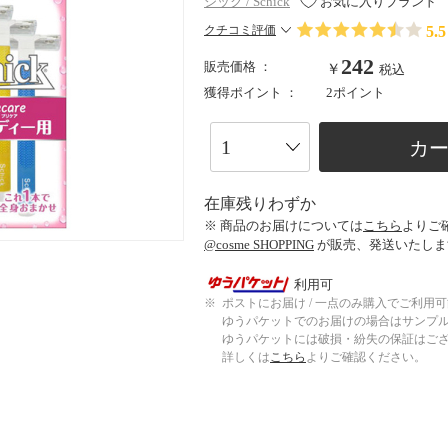
シック / Schick
お気に入りブランド
5.5
クチコミ評価
242
販売価格 ：
￥
税込
獲得ポイント ：
2ポイント
カ
在庫残りわずか
※ 商品のお届けについては
こちら
よりご
@cosme SHOPPING
が販売、発送いたしま
利用可
※
ポストにお届け / 一点のみ購入でご利用
ゆうパケットでのお届けの場合はサンプ
ゆうパケットには破損・紛失の保証はご
詳しくは
こちら
よりご確認ください。