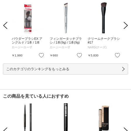
Previous
Next
ラシ
パウダーブラシEX ア
フィンガータッチブラ
クリームチークブラシ
パウ
 ピ
ングルド / 1本 / 1本
シ / 1本(9g) / 1本(9g)
#17
個 
ロージーローザ
ロージーローザ
NARS(ナーズ)
ロ
お気に入り
お気に入り
お気に入り
￥1,980
￥660
￥5,830
￥2
このカテゴリのランキングをもっとみる
この商品を見ている人におすすめ
Previous
Next