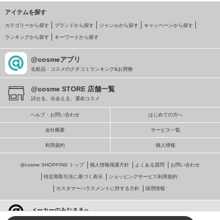
アイテムを探す
カテゴリーから探す
ブランドから探す
ジャンルから探す
キャンペーンから探す
ランキングから探す
キーワードから探す
@cosmeアプリ
化粧品・コスメのクチコミランキング&お買物
@cosme STORE 店舗一覧
試せる、出会える、運命コスメ
ヘルプ・お問い合わせ
はじめての方へ
会社概要
サービス一覧
利用規約
個人情報
@cosme SHOPPING トップ
個人情報保護方針
よくある質問
お問い合わせ
特定商取引法に基づく表示
ショッピングサービス利用規約
カスタマーハラスメントに対する方針
採用情報
メーカーのみなさまへ
@cosmeへの掲載・ビジネス活用