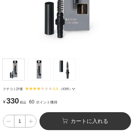
4.4
クチコミ評価
（
43
件）
330
¥
60
ポイント獲得
税込
カートに入れる