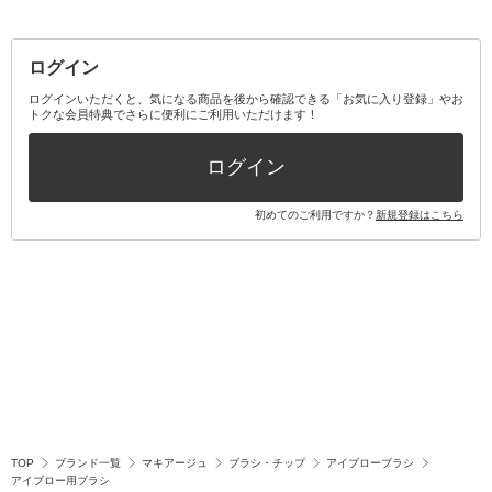
その他メイクアップ・ケアグッズ
マスク・ティッシュ
マウスウォッシュ・スプレー
ベースメイクキット
その他全て
その他日用品・雑貨
口臭清涼・ケア剤
メイクアップキット
その他
ログイン
その他オーラルケア
ボディケアキット
ヘアケアキット
ログインいただくと、気になる商品を後から確認できる「お気に入り登録」やお
トクな会員特典でさらに便利にご利用いただけます！
その他キット・セット
ログイン
初めてのご利用ですか？
新規登録はこちら
TOP
ブランド一覧
マキアージュ
ブラシ・チップ
アイブローブラシ
アイブロー用ブラシ