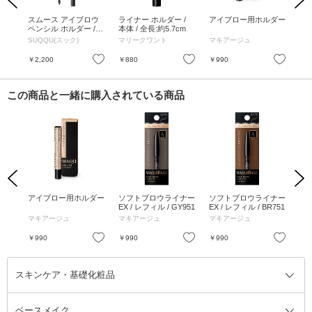
グロ
スムース アイブロウ
ライナー ホルダー /
アイブロー用ホルダー
潤
ペンシル ホルダー /
本体 / 全長:約5.7cm
ス
ケース / 1個
ュー
SUQQU(スック)
マリークワント
マキアージュ
綾
お気に入り
お気に入り
お気に入り
￥2,200
￥880
￥990
￥1
この商品と一緒に購入されている商品
Previous
Next
 SP
アイブロー用ホルダー
ソフトブロウライナー
ソフトブロウライナー
ソ
g
EX / レフィル / GY951
EX / レフィル / BR751
EX
ルー
マキアージュ
マキアージュ
マキアージュ
マ
お気に入り
お気に入り
お気に入り
￥990
￥990
￥990
￥9
スキンケア・基礎化粧品
ベースメイク
スキンケア・基礎化粧品全て
クレンジング