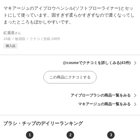
マキアージュのアイブロウペンシル(ソフトブローライナー)とセッ
トにして使っています。固すぎず柔らかすぎずなので濃くなってし
まったところもぼかしやすいです。
紅麗亜
さん
24歳
敏感肌
クチコミ投稿 248件
購入品
@cosmeでクチコミを詳しくみる
(43件)
この商品にクチコミする
アイブローブラシの商品一覧をみる
マキアージュの商品一覧をみる
ブラシ・チップのデイリーランキング
1
2
3