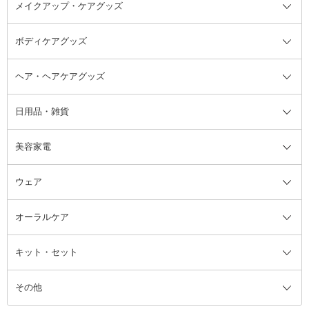
メイクアップ・ケアグッズ
リムーバー・除光液
フレグランスミスト
入浴剤・浴用料・バスソルト全て
ヘアフレグランス
入浴剤・浴用料
ボディケアグッズ
その他香水・ヘアフレグランス
バスソルト
メイクアップ・ケアグッズ全て
パフ・スポンジ
ヘア・ヘアケアグッズ
コットン・綿棒
ボディケアグッズ全て
あぶらとり紙
ボディ・バスグッズ
日用品・雑貨
洗顔グッズ
マッサージ・ボディケアグッズ
ヘア・ヘアケアグッズ全て
ビューラー
アイケアグッズ
ヘアブラシ
美容家電
ブラシ・チップ
かかと・角質ケアグッズ
ヘアゴム
日用品・雑貨全て
二重まぶた用アイテム
エクササイズ器具・グッズ
ヘアピン・ヘアクリップ
洗剤
ウェア
ツィザー・毛抜き
絆創膏
ヘアバンド
柔軟剤
美容家電全て
眉・鼻毛・甘皮はさみ
その他ボディケアグッズ
ヘアカーラー
サニタリー・生理用品
フェイスケア美容家電
ルームフレグランス・ディフュー
オーラルケア
カミソリ
ヘッドマッサージブラシ
ボディケア美容家電
ウェア全て
角栓抜き
その他ヘア・ヘアケアグッズ
エッセンシャルオイル
ヘアケアスタイリング美容家電
インナー
ザー
ファンデーション・パウダーケー
キット・セット
アロマキャンドル
その他美容家電
レッグウェア
オーラルケア全て
化粧ポーチ・メイクボックス
お香・インセンス
その他ウェア
歯磨き粉
ス
その他
ミラー・鏡
消臭剤・芳香剤
歯ブラシ
キット・セット全て
詰替容器・アトマイザー
ファブリックミスト
デンタルフロス
スキンケアキット