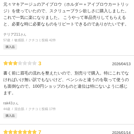
元々マキアージュのアイブロウ（ホルダー＋アイブロウカートリッ
ジ）を使っていたので、スクリューブラシ欲しさに購入しました。
これで一気に楽になりました。 こうやって単品売りしてもらえる
と、必要な時に必要なものをリピートできるのでありがたいです。
テリア211
さん
57歳
敏感肌
クチコミ投稿 42件
購入品
3
2026/04/13
書く前に眉毛の流れを整えたいので、別売りで購入。特にこれでな
ければいけ無い訳でもないけど、ペンシルと違うのを取って使うの
も面倒なので。100円ショップのものと違位は特にないように感じ
ます。
rak43
さん
44歳
混合肌
クチコミ投稿 17件
購入品
7
2026/01/14