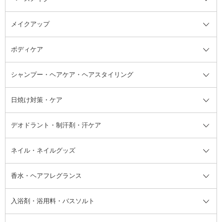
メイクアップ
洗顔料
ベースメイク全て
化粧水
化粧下地・コントロールカラー
ボディケア
美容液
BBクリーム
メイクアップ全て
乳液
CCクリーム
マスカラ・マスカラ下地
ボディソープ・ハンドソープ・石
シャンプー・ヘアケア・ヘアスタイリング
オールインワン化粧品
コンシーラー
まつげ美容液
ボディケア全て
フェイスクリーム
ファンデーション
つけまつげ
けん
シャンプー・ヘアケア・ヘアスタ
日焼け対策・ケア
フェイスオイル・バーム
フェイスパウダー
アイシャドウ
ボディケア
化粧液
その他ベースメイク
アイシャドウベース
ハンドケア
シャンプー・コンディショナー
イリング全て
デオドラント・制汗剤・汗ケア
ブースター・導入液
アイブロウ・眉マスカラ
レッグ・フットケア
洗い流さないトリートメント
日焼け対策・ケア全て
シートパック・マスク
アイライナー
ネック・デコルテケア
ヘアパック・ヘアマスク
日焼け止め
デオドラント・制汗剤・汗ケア全
ボディ用デオドラント・制汗剤・
ネイル・ネイルグッズ
洗い流すパック・マスク
チーク
バストケア
ヘアスタイリング剤
サンオイル・タンニング
アイクリーム・アイケア
口紅・リップグロス
ヒップケア
ヘアカラー・カラーリング
アフターサンケア
て
汗ケア
フット用デオドラント・制汗剤・
香水・ヘアフレグランス
リップクリーム・リップケア
ハイライト・シェーディング
ネイルケア
頭皮ケア・育毛剤
その他日焼け対策・UVケア
ネイル・ネイルグッズ全て
ゴマージュ・ピーリング
その他メイクアップ
ネイルケアグッズ
パーマ液
マニキュア
汗ケア
その他シャンプー・ヘアケア・ヘ
入浴剤・浴用料・バスソルト
顔用マッサージ料
脱毛・除毛ケア
ジェルネイル
香水・ヘアフレグランス全て
その他スキンケア
その他ボディケア
ネイルアートグッズ
香水
アスタイリング