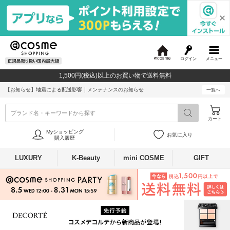
ログイン
メニュー
@
c
1,500円(税込)以上のお買い物で送料無料
o
s
【お知らせ】
地震による配送影響
メンテナンスのお知らせ
一覧へ
m
e
ブランド名・キーワードから探す
カート
Myショッピング
お気に入り
購入履歴
LUXURY
K-Beauty
mini COSME
GIFT