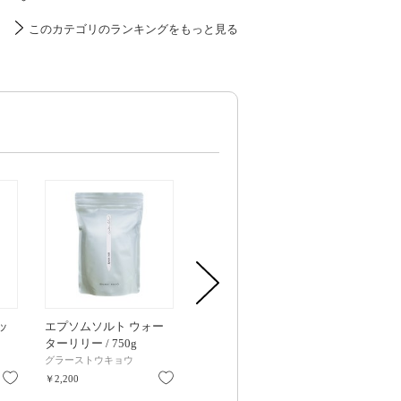
このカテゴリのランキングをもっと見る
ッ
エプソムソルト ウォー
エプソムソルト / 1100g /
エプソムソルト 
ターリリー / 750g
無香料
無香料
グラーストウキョウ
ビオスパ
ビオスパ
お気に入り
お気に入り
お気に入り
￥2,200
￥1,299
￥999