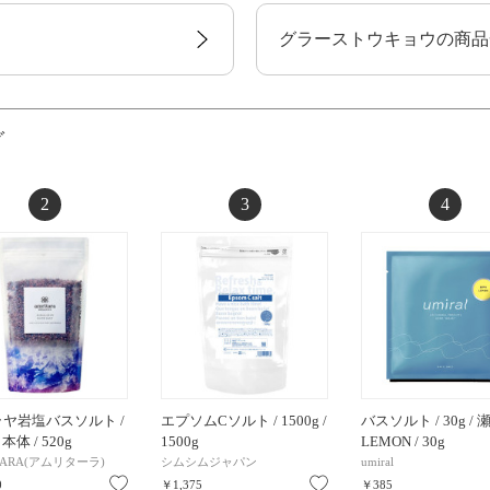
グラーストウキョウの商品
グ
2
3
4
ヤ岩塩バスソルト /
エプソムCソルト / 1500g /
バスソルト / 30g /
/ 本体 / 520g
1500g
LEMON / 30g
TARA(アムリターラ)
シムシムジャパン
umiral
お気に入り
お気に入り
0
￥1,375
￥385