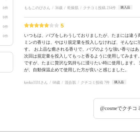
ももこのぴさん
36歳
乾燥肌
クチコミ投稿 234件
購入品
0件
0件
5
0件
いつもは、バブをしわうしておりましたが、たまには違う
0件
ミンの香りは、やはり規定量を投入しなければ、そんなに
す。 お上品な癒される香りで、バブのような強い香りはあ
次回は規定量を投入してもっと香るように使用してみます
ですが、たまに贅沢な気持ちに浸りたい時に使用します。
が、自動保温止めて使用した方が良いと感じました。
keeko3331さん
68歳
混合肌
クチコミ投稿 7件
購入品
@cosmeでクチ