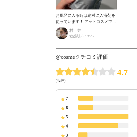
お風呂に入る時は絶対に入浴剤を
使っています！ アットコスメでバ
スソルトで調べて出てきた 気にな
村 井
りすぎたエプソムソルト買ってみ
敏感肌 / イエベ
ました＼(^^)／ こ
@cosmeクチコミ評価
4.7
(42件)
7
6
5
4
3