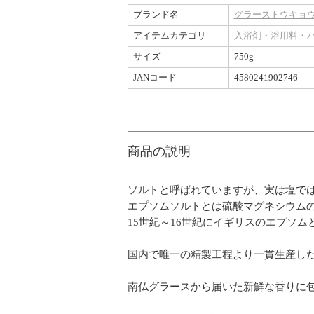
ブランド名
グラーストウキョウ / 
アイテムカテゴリ
入浴剤・浴用料・
サイズ
750g
JANコード
4580241902746
商品の説明
ソルトと呼ばれていますが、実は塩で
エプソムソルトとは硫酸マグネシウム
15世紀～16世紀にイギリスのエプソ
国内で唯一の精製工程より一貫生産した
南仏グラースから届いた新鮮な香りに