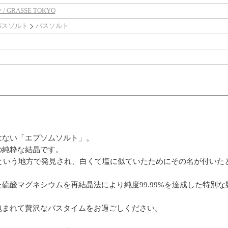
GRASSE TOKYO
バスソルト
バスソルト
はない「エプソムソルト」。
の純粋な結晶です。
ムという地方で発見され、白くて塩に似ていたためにその名が付いた
硫酸マグネシウムを再結晶法により純度99.99%を達成した特別な
包まれて贅沢なバスタイムをお過ごしください。