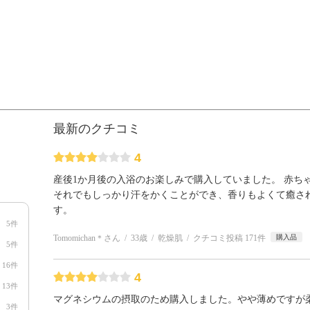
最新のクチコミ
4
産後1か月後の入浴のお楽しみで購入していました。 赤ち
それでもしっかり汗をかくことができ、香りもよくて癒さ
す。
5件
Tomomichan＊さん
33歳
乾燥肌
クチコミ投稿 171件
購入品
5件
16件
4
13件
マグネシウムの摂取のため購入しました。やや薄めですが
3件