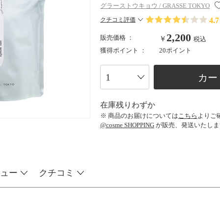
グラーストウキョウ / GRASSE TOKYO
4.7
クチコミ評価
2,200
販売価格 ：
￥
税込
獲得ポイント ：
20ポイント
カー
在庫残りわずか
※ 商品のお届けについては
こちら
よりご
@cosme SHOPPING
が販売、発送いたしま
ュー
クチコミ